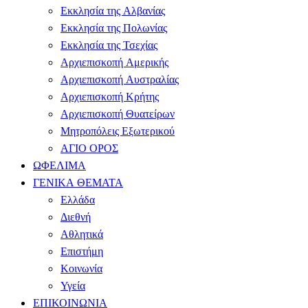
Εκκλησία της Αλβανίας
Εκκλησία της Πολωνίας
Εκκλησία της Τσεχίας
Αρχιεπισκοπή Αμερικής
Αρχιεπισκοπή Αυστραλίας
Αρχιεπισκοπή Κρήτης
Αρχιεπισκοπή Θυατείρων
Μητροπόλεις Εξωτερικού
ΑΓΙΟ ΟΡΟΣ
ΩΦΕΛΙΜΑ
ΓΕΝΙΚΑ ΘΕΜΑΤΑ
Ελλάδα
Διεθνή
Αθλητικά
Επιστήμη
Κοινωνία
Υγεία
ΕΠΙΚΟΙΝΩΝΙΑ