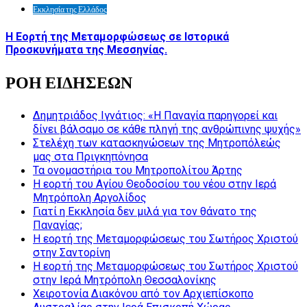
Εκκλησία της Ελλάδος
Η Εορτή της Μεταμορφώσεως σε Ιστορικά
Προσκυνήματα της Μεσσηνίας.
ΡΟΗ ΕΙΔΗΣΕΩΝ
Δημητριάδος Ιγνάτιος: «Η Παναγία παρηγορεί και
δίνει βάλσαμο σε κάθε πληγή της ανθρώπινης ψυχής»
Στελέχη των κατασκηνώσεων της Μητροπόλεώς
μας στα Πριγκηπόνησα
Τα ονομαστήρια του Μητροπολίτου Άρτης
Η εορτή του Αγίου Θεοδοσίου του νέου στην Ιερά
Μητρόπολη Αργολίδος
Γιατί η Εκκλησία δεν μιλά για τον θάνατο της
Παναγίας;
Η εορτή της Μεταμορφώσεως του Σωτήρος Χριστού
στην Σαντορίνη
Η εορτή της Μεταμορφώσεως του Σωτήρος Χριστού
στην Ιερά Μητρόπολη Θεσσαλονίκης
Χειροτονία Διακόνου από τον Αρχιεπίσκοπο