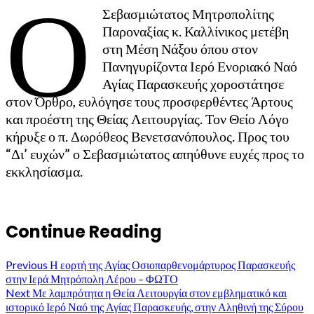
Ο
Σεβασμιώτατος Μητροπολίτης
Παροναξίας κ. Καλλίνικος μετέβη
στη Μέση Νάξου όπου στον
Πανηγυρίζοντα Ιερό Ενοριακό Ναό
Αγίας Παρασκευής χοροστάτησε
στον Όρθρο, ευλόγησε τους προσφερθέντες Άρτους
και προέστη της Θείας Λειτουργίας. Τον Θείο Λόγο
κήρυξε ο π. Δωρόθεος Βενετσανόπουλος. Προς του
“Δι’ ευχών” ο Σεβασμιώτατος απηύθυνε ευχές προς το
εκκλησίασμα.
Continue Reading
Previous
Η εορτή της Αγίας Οσιοπαρθενομάρτυρος Παρασκευής
στην Ιερά Μητρόπολη Λέρου – ΦΩΤΟ
Next
Με λαμπρότητα η Θεία Λειτουργία στον εμβληματικό και
ιστορικό Ιερό Ναό της Αγίας Παρασκευής, στην Αληθινή της Σύρου