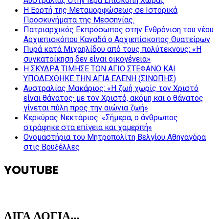
Αυστραλίας στην Ιερά Επισκοπή Χώρας
Η Εορτή της Μεταμορφώσεως σε Ιστορικά
Προσκυνήματα της Μεσσηνίας.
Πατριαρχικός Εκπρόσωπος στην Ενθρόνιση του νέου
Αρχιεπισκόπου Καναδά ο Αρχιεπίσκοπος Θυατείρων
Πυρά κατά Μιχαηλίδου από τους πολύτεκνους: «Η
συγκατοίκηση δεν είναι οικογένεια»
Η ΣΚΥΔΡΑ ΤΙΜΗΣΕ ΤΟΝ ΑΓΙΟ ΣΤΕΦΑΝΟ ΚΑΙ
ΥΠΟΔΕΧΘΗΚΕ ΤΗΝ ΑΓΙΑ ΕΛΕΝΗ (ΣΙΝΩΠΗΣ)
Αυστραλίας Μακάριος: «Η ζωή χωρίς τον Χριστό
είναι θάνατος· με τον Χριστό, ακόμη και ο θάνατος
γίνεται πύλη προς την αιώνια ζωή»
Κερκύρας Νεκτάριος: «Σήμερα, ο άνθρωπος
στράφηκε στα επίγεια και χαμερπή»
Ονομαστήρια του Μητροπολίτη Βελγίου Αθηναγόρα
στις Βρυξέλλες
YOUTUBE
ΛΙΓΑ ΛΟΓΙΑ…