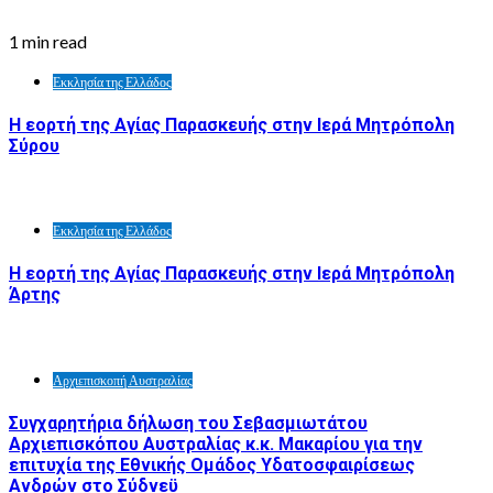
1 min read
Εκκλησία της Ελλάδος
Η εορτή της Αγίας Παρασκευής στην Ιερά Μητρόπολη
Σύρου
Εκκλησία της Ελλάδος
Η εορτή της Αγίας Παρασκευής στην Ιερά Μητρόπολη
Άρτης
Αρχιεπισκοπή Αυστραλίας
Συγχαρητήρια δήλωση του Σεβασμιωτάτου
Αρχιεπισκόπου Αυστραλίας κ.κ. Μακαρίου για την
επιτυχία της Εθνικής Ομάδος Υδατοσφαιρίσεως
Ανδρών στο Σύδνεϋ