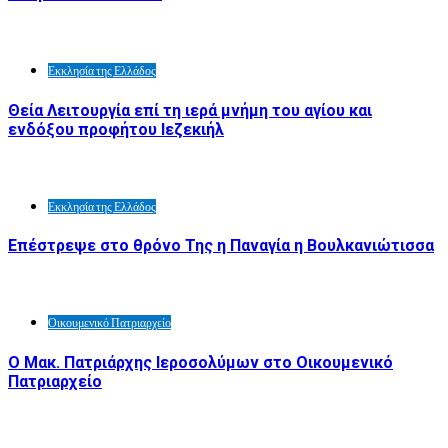
Εκκλησία της Ελλάδος
Θεία Λειτουργία επί τη ιερά μνήμη του αγίου και
ενδόξου προφήτου Ιεζεκιήλ
Εκκλησία της Ελλάδος
Επέστρεψε στο θρόνο Της η Παναγία η Βουλκανιώτισσα
Οικουμενικό Πατριαρχείο
Ο Μακ. Πατριάρχης Ιεροσολύμων στο Οικουμενικό
Πατριαρχείο