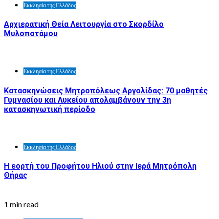
Εκκλησία της Ελλάδος
Αρχιερατική Θεία Λειτουργία στο Σκορδίλο
Μυλοποτάμου
Εκκλησία της Ελλάδος
Κατασκηνώσεις Μητροπόλεως Αργολίδας: 70 μαθητές
Γυμνασίου και Λυκείου απολαμβάνουν την 3η
κατασκηνωτική περίοδο
Εκκλησία της Ελλάδος
Η εορτή του Προφήτου Ηλιού στην Ιερά Μητρόπολη
Θήρας
1 min read