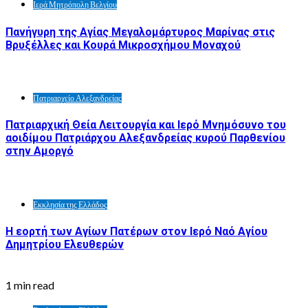
Ιερά Μητρόπολη Βελγίου
Πανήγυρη της Αγίας Μεγαλομάρτυρος Μαρίνας στις
Βρυξέλλες και Κουρά Μικροσχήμου Μοναχού
Πατριαρχείο Αλεξανδρείας
Πατριαρχική Θεία Λειτουργία και Ιερό Μνημόσυνο του
αοιδίμου Πατριάρχου Αλεξανδρείας κυρού Παρθενίου
στην Αμοργό
Εκκλησία της Ελλάδος
Η εορτή των Αγίων Πατέρων στον Ιερό Ναό Αγίου
Δημητρίου Ελευθερών
1 min read