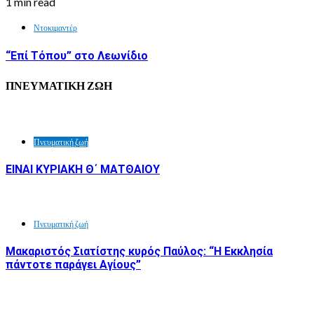
1 min read
Ντοκιμαντέρ
“Επί Τόπου” στο Λεωνίδιο
ΠΝΕΥΜΑΤΙΚΗ ΖΩΗ
Πνευματική ζωή
ΕΙΝΑΙ ΚΥΡΙΑΚΗ Θ΄ ΜΑΤΘΑΙΟΥ
Πνευματική ζωή
Μακαριστός Σιατίστης κυρός Παύλος: “Η Εκκλησία
πάντοτε παράγει Αγίους”