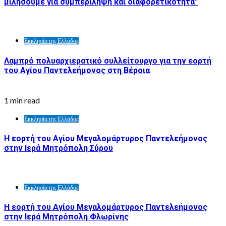
μιλήσουμε για συμπερίληψη και διαφορετικότητα”
Εκκλησία της Ελλάδος
Λαμπρό πολυαρχιερατικό συλλείτουργο για την εορτή
του Αγίου Παντελεήμονος στη Βέροια
1 min read
Εκκλησία της Ελλάδος
Η εορτή του Αγίου Μεγαλομάρτυρος Παντελεήμονος
στην Ιερά Μητρόπολη Σύρου
Εκκλησία της Ελλάδος
Η εορτή του Αγίου Μεγαλομάρτυρος Παντελεήμονος
στην Ιερά Μητρόπολη Φλωρίνης