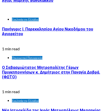
Αγίας Μαρίνης Βαθυλάκκου
Εκκλησία της Ελλάδος
Πανήγυρις Ι. Παρεκκλησίου Αγίου Νικοδήμου του
Αγιορείτου
1 min read
Οικουμενικό Πατριαρχείο
Ο Σεβασμιώτατος Μητροπολίτης Γέρων
Πριγκηποννήσων κ. Δημήτριος στην Παναγία Δοβρά.
(ΦΩΤΟ)
1 min read
Εκκλησία της Ελλάδος
Νέα Ιστοσελίδα της Ιεράς Μητροπόλεως Μεσσηνίας