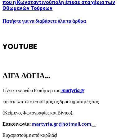
που η Κωνσταντινούπολη έπεσε στα χέρια των
Οθωμανών Τούρκων
Πατήστε για να διαβάσετε όλα τα άρθρα
YOUTUBE
ΛΙΓΑ ΛΟΓΙΑ…
Γίνετε ενεργά ο Ρεπόρτερ του
martyria.gr
και στείλτε στο email μας τις δραστηριότητές σας
(Κείμενο, Φωτογραφίες και Βίντεο).
Επικοινωνία:
martyria.gr@hotmail.com
Ευχαριστούμε από καρδιάς!