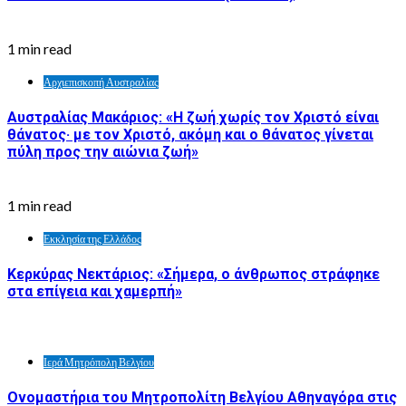
1 min read
Αρχιεπισκοπή Αυστραλίας
Αυστραλίας Μακάριος: «Η ζωή χωρίς τον Χριστό είναι
θάνατος· με τον Χριστό, ακόμη και ο θάνατος γίνεται
πύλη προς την αιώνια ζωή»
1 min read
Εκκλησία της Ελλάδος
Κερκύρας Νεκτάριος: «Σήμερα, ο άνθρωπος στράφηκε
στα επίγεια και χαμερπή»
Ιερά Μητρόπολη Βελγίου
Ονομαστήρια του Μητροπολίτη Βελγίου Αθηναγόρα στις