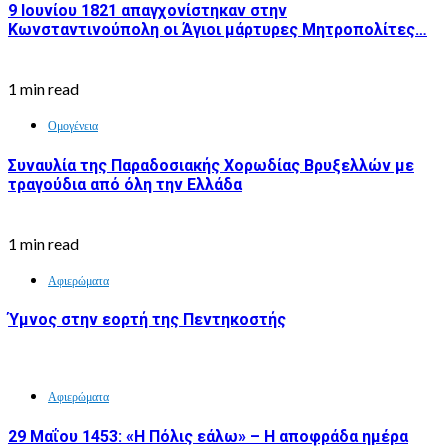
9 Ιουνίου 1821 απαγχονίστηκαν στην
Κωνσταντινούπολη οι Άγιοι μάρτυρες Μητροπολίτες…
1 min read
Ομογένεια
Συναυλία της Παραδοσιακής Χορωδίας Βρυξελλών με
τραγούδια από όλη την Ελλάδα
1 min read
Αφιερώματα
Ύμνος στην εορτή της Πεντηκοστής
Αφιερώματα
29 Μαΐου 1453: «Η Πόλις εάλω» – Η αποφράδα ημέρα