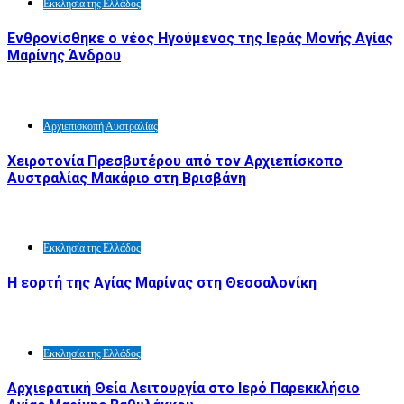
Εκκλησία της Ελλάδος
Ενθρονίσθηκε ο νέος Ηγούμενος της Ιεράς Μονής Αγίας
Μαρίνης Άνδρου
Αρχιεπισκοπή Αυστραλίας
Χειροτονία Πρεσβυτέρου από τον Αρχιεπίσκοπο
Αυστραλίας Μακάριο στη Βρισβάνη
Εκκλησία της Ελλάδος
Η εορτή της Αγίας Μαρίνας στη Θεσσαλονίκη
Εκκλησία της Ελλάδος
Αρχιερατική Θεία Λειτουργία στο Ιερό Παρεκκλήσιο