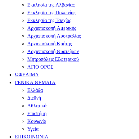
Εκκλησία της Αλβανίας
Εκκλησία της Πολωνίας
Εκκλησία της Τσεχίας
Αρχιεπισκοπή Αμερικής
Αρχιεπισκοπή Αυστραλίας
Αρχιεπισκοπή Κρήτης
Αρχιεπισκοπή Θυατείρων
Μητροπόλεις Εξωτερικού
ΑΓΙΟ ΟΡΟΣ
ΩΦΕΛΙΜΑ
ΓΕΝΙΚΑ ΘΕΜΑΤΑ
Ελλάδα
Διεθνή
Αθλητικά
Επιστήμη
Κοινωνία
Υγεία
ΕΠΙΚΟΙΝΩΝΙΑ