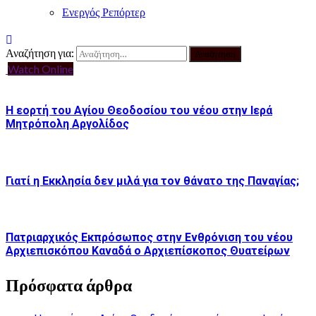
Ενεργός Ρεπόρτερ
Αναζήτηση για:
Watch Online
Η εορτή του Αγίου Θεοδοσίου του νέου στην Ιερά
Μητρόπολη Αργολίδος
Γιατί η Εκκλησία δεν μιλά για τον θάνατο της Παναγίας;
Πατριαρχικός Εκπρόσωπος στην Ενθρόνιση του νέου
Αρχιεπισκόπου Καναδά ο Αρχιεπίσκοπος Θυατείρων
Πρόσφατα άρθρα