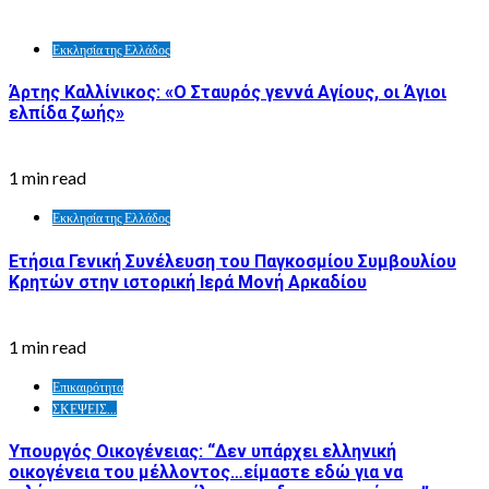
Εκκλησία της Ελλάδος
Άρτης Καλλίνικος: «Ο Σταυρός γεννά Αγίους, οι Άγιοι
ελπίδα ζωής»
1 min read
Εκκλησία της Ελλάδος
Ετήσια Γενική Συνέλευση του Παγκοσμίου Συμβουλίου
Κρητών στην ιστορική Ιερά Μονή Αρκαδίου
1 min read
Επικαιρότητα
ΣΚΕΨΕΙΣ...
Υπουργός Οικογένειας: “Δεν υπάρχει ελληνική
οικογένεια του μέλλοντος…είμαστε εδώ για να