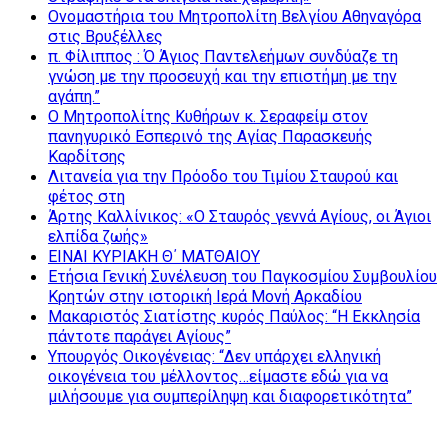
Ονομαστήρια του Μητροπολίτη Βελγίου Αθηναγόρα
στις Βρυξέλλες
π. Φίλιππος : Ό Άγιος Παντελεήμων συνδύαζε τη
γνώση με την προσευχή και την επιστήμη με την
αγάπη.”
Ο Μητροπολίτης Κυθήρων κ. Σεραφείμ στον
πανηγυρικό Εσπερινό της Αγίας Παρασκευής
Καρδίτσης
Λιτανεία για την Πρόοδο του Τιμίου Σταυρού και
φέτος στη
Άρτης Καλλίνικος: «Ο Σταυρός γεννά Αγίους, οι Άγιοι
ελπίδα ζωής»
ΕΙΝΑΙ ΚΥΡΙΑΚΗ Θ΄ ΜΑΤΘΑΙΟΥ
Ετήσια Γενική Συνέλευση του Παγκοσμίου Συμβουλίου
Κρητών στην ιστορική Ιερά Μονή Αρκαδίου
Μακαριστός Σιατίστης κυρός Παύλος: “Η Εκκλησία
πάντοτε παράγει Αγίους”
Υπουργός Οικογένειας: “Δεν υπάρχει ελληνική
οικογένεια του μέλλοντος…είμαστε εδώ για να
μιλήσουμε για συμπερίληψη και διαφορετικότητα”