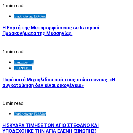
1 min read
Εκκλησία της Ελλάδος
Η Εορτή της Μεταμορφώσεως σε Ιστορικά
Προσκυνήματα της Μεσσηνίας.
1 min read
Επικαιρότητα
ΣΚΕΨΕΙΣ...
Πυρά κατά Μιχαηλίδου από τους πολύτεκνους: «Η
συγκατοίκηση δεν είναι οικογένεια»
1 min read
Εκκλησία της Ελλάδος
Η ΣΚΥΔΡΑ ΤΙΜΗΣΕ ΤΟΝ ΑΓΙΟ ΣΤΕΦΑΝΟ ΚΑΙ
ΥΠΟΔΕΧΘΗΚΕ ΤΗΝ ΑΓΙΑ ΕΛΕΝΗ (ΣΙΝΩΠΗΣ)