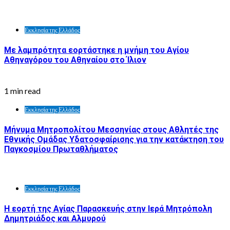
Εκκλησία της Ελλάδος
Με λαμπρότητα εορτάστηκε η μνήμη του Αγίου
Αθηναγόρου του Αθηναίου στο Ίλιον
1 min read
Εκκλησία της Ελλάδος
Μήνυμα Μητροπολίτου Μεσσηνίας στους Αθλητές της
Εθνικής Ομάδας Υδατοσφαίρισης για την κατάκτηση του
Παγκοσμίου Πρωταθλήματος
Εκκλησία της Ελλάδος
Η εορτή της Αγίας Παρασκευής στην Ιερά Μητρόπολη
Δημητριάδος και Αλμυρού