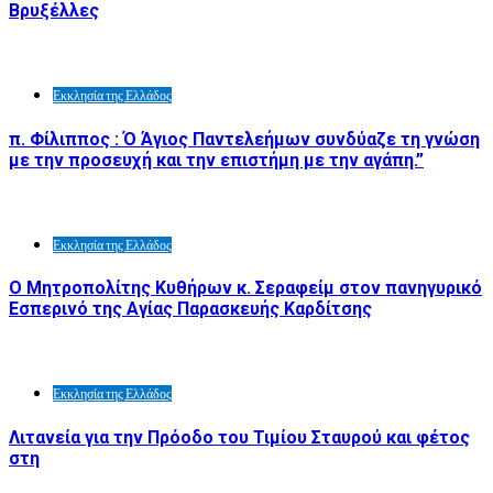
Βρυξέλλες
Εκκλησία της Ελλάδος
π. Φίλιππος : Ό Άγιος Παντελεήμων συνδύαζε τη γνώση
με την προσευχή και την επιστήμη με την αγάπη.”
Εκκλησία της Ελλάδος
Ο Μητροπολίτης Κυθήρων κ. Σεραφείμ στον πανηγυρικό
Εσπερινό της Αγίας Παρασκευής Καρδίτσης
Εκκλησία της Ελλάδος
Λιτανεία για την Πρόοδο του Τιμίου Σταυρού και φέτος
στη