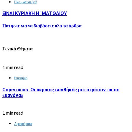
Πνευματική ζωή
ΕΙΝΑΙ ΚΥΡΙΑΚΗ Η΄ ΜΑΤΘΑΙΟΥ
Πατήστε για να διαβάσετε όλα τα άρθρα
Γενικά Θέματα
1 min read
Επιστήμη
Copernicus: Οι ακραίες συνθήκες μετατρέπονται σε
«κανόνα»
1 min read
Αφιερώματα