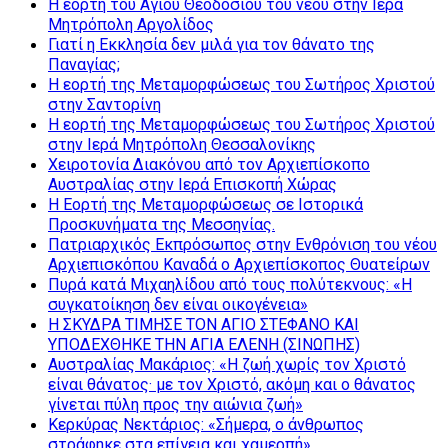
Η εορτή του Αγίου Θεοδοσίου του νέου στην Ιερά
Μητρόπολη Αργολίδος
Γιατί η Εκκλησία δεν μιλά για τον θάνατο της
Παναγίας;
Η εορτή της Μεταμορφώσεως του Σωτήρος Χριστού
στην Σαντορίνη
Η εορτή της Μεταμορφώσεως του Σωτήρος Χριστού
στην Ιερά Μητρόπολη Θεσσαλονίκης
Χειροτονία Διακόνου από τον Αρχιεπίσκοπο
Αυστραλίας στην Ιερά Επισκοπή Χώρας
Η Εορτή της Μεταμορφώσεως σε Ιστορικά
Προσκυνήματα της Μεσσηνίας.
Πατριαρχικός Εκπρόσωπος στην Ενθρόνιση του νέου
Αρχιεπισκόπου Καναδά ο Αρχιεπίσκοπος Θυατείρων
Πυρά κατά Μιχαηλίδου από τους πολύτεκνους: «Η
συγκατοίκηση δεν είναι οικογένεια»
Η ΣΚΥΔΡΑ ΤΙΜΗΣΕ ΤΟΝ ΑΓΙΟ ΣΤΕΦΑΝΟ ΚΑΙ
ΥΠΟΔΕΧΘΗΚΕ ΤΗΝ ΑΓΙΑ ΕΛΕΝΗ (ΣΙΝΩΠΗΣ)
Αυστραλίας Μακάριος: «Η ζωή χωρίς τον Χριστό
είναι θάνατος· με τον Χριστό, ακόμη και ο θάνατος
γίνεται πύλη προς την αιώνια ζωή»
Κερκύρας Νεκτάριος: «Σήμερα, ο άνθρωπος
στράφηκε στα επίγεια και χαμερπή»