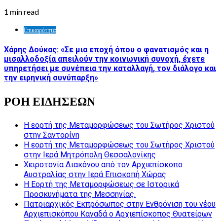
1 min read
Επικαιρότητα
Χάρης Δούκας: «Σε μια εποχή όπου ο φανατισμός και η
μισαλλοδοξία απειλούν την κοινωνική συνοχή, έχετε
υπηρετήσει με συνέπεια την καταλλαγή, τον διάλογο και
την ειρηνική συνύπαρξη»
ΡΟΗ ΕΙΔΗΣΕΩΝ
Η εορτή της Μεταμορφώσεως του Σωτήρος Χριστού
στην Σαντορίνη
Η εορτή της Μεταμορφώσεως του Σωτήρος Χριστού
στην Ιερά Μητρόπολη Θεσσαλονίκης
Χειροτονία Διακόνου από τον Αρχιεπίσκοπο
Αυστραλίας στην Ιερά Επισκοπή Χώρας
Η Εορτή της Μεταμορφώσεως σε Ιστορικά
Προσκυνήματα της Μεσσηνίας.
Πατριαρχικός Εκπρόσωπος στην Ενθρόνιση του νέου
Αρχιεπισκόπου Καναδά ο Αρχιεπίσκοπος Θυατείρων