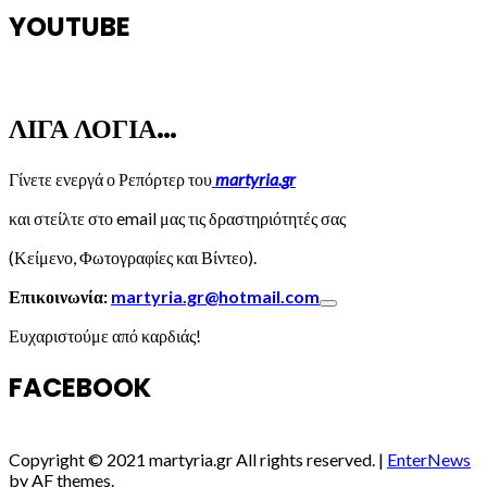
YOUTUBE
ΛΙΓΑ ΛΟΓΙΑ…
Γίνετε ενεργά ο Ρεπόρτερ του
martyria.gr
και στείλτε στο email μας τις δραστηριότητές σας
(Κείμενο, Φωτογραφίες και Βίντεο).
Επικοινωνία:
martyria.gr@hotmail.com
Ευχαριστούμε από καρδιάς!
FACEBOOK
Copyright © 2021 martyria.gr All rights reserved.
|
EnterNews
by AF themes.