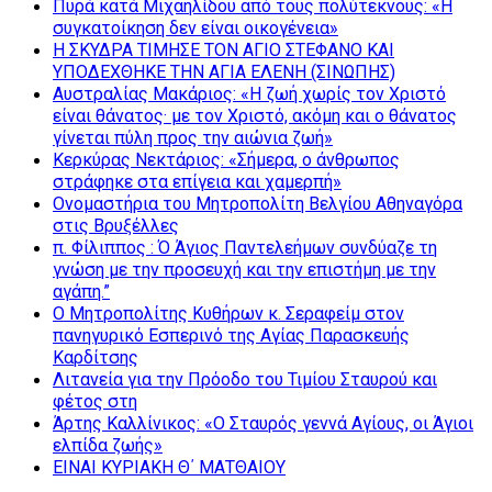
Πυρά κατά Μιχαηλίδου από τους πολύτεκνους: «Η
συγκατοίκηση δεν είναι οικογένεια»
Η ΣΚΥΔΡΑ ΤΙΜΗΣΕ ΤΟΝ ΑΓΙΟ ΣΤΕΦΑΝΟ ΚΑΙ
ΥΠΟΔΕΧΘΗΚΕ ΤΗΝ ΑΓΙΑ ΕΛΕΝΗ (ΣΙΝΩΠΗΣ)
Αυστραλίας Μακάριος: «Η ζωή χωρίς τον Χριστό
είναι θάνατος· με τον Χριστό, ακόμη και ο θάνατος
γίνεται πύλη προς την αιώνια ζωή»
Κερκύρας Νεκτάριος: «Σήμερα, ο άνθρωπος
στράφηκε στα επίγεια και χαμερπή»
Ονομαστήρια του Μητροπολίτη Βελγίου Αθηναγόρα
στις Βρυξέλλες
π. Φίλιππος : Ό Άγιος Παντελεήμων συνδύαζε τη
γνώση με την προσευχή και την επιστήμη με την
αγάπη.”
Ο Μητροπολίτης Κυθήρων κ. Σεραφείμ στον
πανηγυρικό Εσπερινό της Αγίας Παρασκευής
Καρδίτσης
Λιτανεία για την Πρόοδο του Τιμίου Σταυρού και
φέτος στη
Άρτης Καλλίνικος: «Ο Σταυρός γεννά Αγίους, οι Άγιοι
ελπίδα ζωής»
ΕΙΝΑΙ ΚΥΡΙΑΚΗ Θ΄ ΜΑΤΘΑΙΟΥ