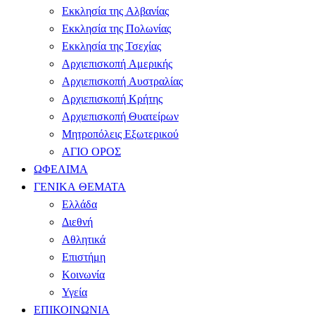
Εκκλησία της Αλβανίας
Εκκλησία της Πολωνίας
Εκκλησία της Τσεχίας
Αρχιεπισκοπή Αμερικής
Αρχιεπισκοπή Αυστραλίας
Αρχιεπισκοπή Κρήτης
Αρχιεπισκοπή Θυατείρων
Μητροπόλεις Εξωτερικού
ΑΓΙΟ ΟΡΟΣ
ΩΦΕΛΙΜΑ
ΓΕΝΙΚΑ ΘΕΜΑΤΑ
Ελλάδα
Διεθνή
Αθλητικά
Επιστήμη
Κοινωνία
Υγεία
ΕΠΙΚΟΙΝΩΝΙΑ