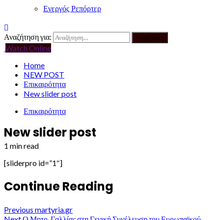
Ενεργός Ρεπόρτερ
Αναζήτηση για:
Watch Online
Home
NEW POST
Επικαιρότητα
New slider post
Επικαιρότητα
New slider post
1 min read
[sliderpro id=”1″]
Continue Reading
Previous
martyria.gr
Next
Ο Μητρ. Γαλλίας στη Γενική Συνέλευση του Ευρωπαϊκού