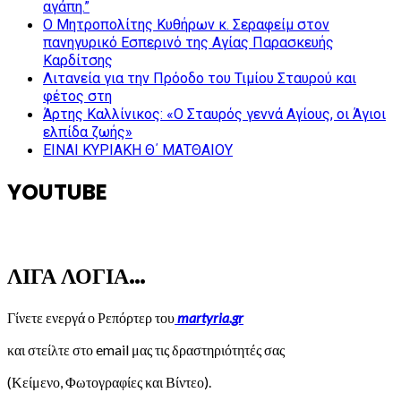
αγάπη.”
Ο Μητροπολίτης Κυθήρων κ. Σεραφείμ στον
πανηγυρικό Εσπερινό της Αγίας Παρασκευής
Καρδίτσης
Λιτανεία για την Πρόοδο του Τιμίου Σταυρού και
φέτος στη
Άρτης Καλλίνικος: «Ο Σταυρός γεννά Αγίους, οι Άγιοι
ελπίδα ζωής»
ΕΙΝΑΙ ΚΥΡΙΑΚΗ Θ΄ ΜΑΤΘΑΙΟΥ
YOUTUBE
ΛΙΓΑ ΛΟΓΙΑ…
Γίνετε ενεργά ο Ρεπόρτερ του
martyria.gr
και στείλτε στο email μας τις δραστηριότητές σας
(Κείμενο, Φωτογραφίες και Βίντεο).