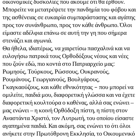
οικονομικές δυσκολίες που ακούμε ότι θα έρθουν.
Μπορείτε να μετατρέψετε την πανδημία του φόβου και
της ασθένειας σε ευκαιρία συμπαράστασης και αγάπης
προς τον συνάνθρωπο, προς τον κάθε άνθρωπο. Όλοι
είμαστε αδέλφια επάνω σε αυτή την γη που σήμερα
στενάζει και αγωνιά.
Θα ήθελα, ιδιατέρως, να χαιρετίσω πασχαλινά και να
ευλογήσω πατρικά τους Ορθοδόξους νέους και νέες
που ζούν εδώ, πιο κοντά στο Πατριαρχείο μας:
Ρωμηούς, Τούρκους, Ρώσσους, Ουκρανούς,
Ρουμάνους, Γεωργιανούς, Βουλγάρους,
Γκαγκαούζους, και κάθε εθνικότητας – που μπορεί να
ομιλείτε, παιδιά μου, διαφορετική γλώσσα και να έχετε
διαφορετική κουλτούρα ο καθένας, αλλά σας ενώνει ‒
μας ενώνει ‒ η κοινή Ορθόδοξη πίστη, η πίστη στον
Αναστάντα Χριστό, τον Λυτρωτή, του οποίου είσαστε
αγαπημένα παιδιά. Και ακόμη, σας ενώνει το ότι όλοι
ανήκετε στην Πρωτόθρονη Εκκλησία, το Οικουμενικό