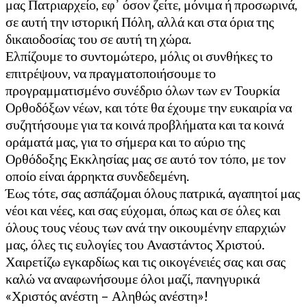
μας Πατριαρχείο, εφ᾽ όσον ζείτε, μόνιμα ή προσωρινά,
σε αυτή την ιστορική Πόλη, αλλά και στα όρια της
δικαιοδοσίας του σε αυτή τη χώρα.
Ελπίζουμε το συντομώτερο, μόλις οι συνθήκες το
επιτρέψουν, να πραγματοποιήσουμε το
προγραμματισμένο συνέδριο όλων των εν Τουρκία
Ορθοδόξων νέων, και τότε θα έχουμε την ευκαιρία να
συζητήσουμε για τα κοινά προβλήματα και τα κοινά
οράματά μας, για το σήμερα και το αύριο της
Ορθόδοξης Εκκλησίας μας σε αυτό τον τόπο, με τον
οποίο είναι άρρηκτα συνδεδεμένη.
Έως τότε, σας ασπάζομαι όλους πατρικά, αγαπητοί μας
νέοι και νέες, και σας εύχομαι, όπως και σε όλες και
όλους τους νέους των ανά την οικουμένην επαρχιών
μας, όλες τις ευλογίες του Αναστάντος Χριστού.
Χαιρετίζω εγκαρδίως και τις οικογένειές σας και σας
καλώ να αναφωνήσουμε όλοι μαζί, πανηγυρικά
«Χριστός ανέστη – Αληθώς ανέστη»!