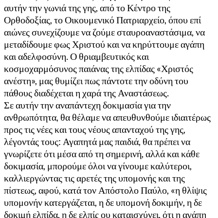
αυτήν την γωνιά της γης, από το Κέντρο της
Ορθοδοξίας, το Οικουμενικό Πατριαρχείο, όπου επί
αιώνες συνεχίζουμε να ζούμε σταυροαναστάσιμα, να
μεταδίδουμε φως Χριστού και να κηρύττουμε αγάπη
και αδελφοσύνη. Ο θριαμβευτικός και
κοσμοχαρμόσυνος παιάνας της ελπίδας «Χριστός
ανέστη», μας θυμίζει πως πάντοτε την οδύνη του
πάθους διαδέχεται η χαρά της Αναστάσεως.
Σε αυτήν την αναπάντεχη δοκιμασία για την
ανθρωπότητα, θα θέλαμε να απευθυνθούμε ιδιαιτέρως
προς τις νέες και τους νέους απανταχού της γης,
λέγοντάς τους: Αγαπητά μας παιδιά, θα πρέπει να
γνωρίζετε ότι μέσα από τη σημερινή, αλλά και κάθε
δοκιμασία, μπορούμε όλοι να γίνουμε καλύτεροι,
καλλιεργώντας τις αρετές της υπομονής και της
πίστεως, αφού, κατά τον Απόστολο Παύλο, «η θλίψις
υπομονήν κατεργάζεται, η δε υπομονή δοκιμήν, η δε
δοκιμή ελπίδα, η δε ελπίς ου καταισχύνει, ότι η αγάπη