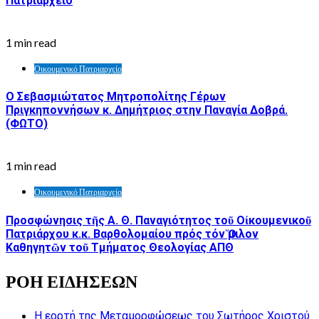
Πατριαρχείο
1 min read
Οικουμενικό Πατριαρχείο
Ο Σεβασμιώτατος Μητροπολίτης Γέρων
Πριγκηποννήσων κ. Δημήτριος στην Παναγία Δοβρά.
(ΦΩΤΟ)
1 min read
Οικουμενικό Πατριαρχείο
Προσφώνησις τῆς Α. Θ. Παναγιότητος τοῦ Οἰκουμενικοῦ
Πατριάρχου κ.κ. Βαρθολομαίου πρός τόν Ὅμιλον
Καθηγητῶν τοῦ Τμήματος Θεολογίας ΑΠΘ
ΡΟΗ ΕΙΔΗΣΕΩΝ
Η εορτή της Μεταμορφώσεως του Σωτήρος Χριστού