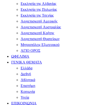
Εκκλησία της Αλβανίας
Εκκλησία της Πολωνίας
Εκκλησία της Τσεχίας
Αρχιεπισκοπή Αμερικής
Αρχιεπισκοπή Αυστραλίας
Αρχιεπισκοπή Κρήτης
Αρχιεπισκοπή Θυατείρων
Μητροπόλεις Εξωτερικού
ΑΓΙΟ ΟΡΟΣ
ΩΦΕΛΙΜΑ
ΓΕΝΙΚΑ ΘΕΜΑΤΑ
Ελλάδα
Διεθνή
Αθλητικά
Επιστήμη
Κοινωνία
Υγεία
ΕΠΙΚΟΙΝΩΝΙΑ