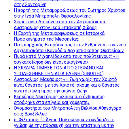
στην Σαντορίνη
Η εορτή της Μεταμορφώσεως του Σωτήρος Χριστού
στην Ιερά Μητρόπολη Θεσσαλονίκης
Χειροτονία Διακόνου από τον Αρχιεπίσκοπο
Αυστραλίας στην Ιερά Επισκοπή Χώρας
Η Εορτή της Μεταμορφώσεως σε Ιστορικά
Προσκυνήματα της Μεσσηνίας.
Πατριαρχικός Εκπρόσωπος στην Ενθρόνιση του νέου
Αρχιεπισκόπου Καναδά ο Αρχιεπίσκοπος Θυατείρων
Πυρά κατά Μιχαηλίδου από τους πολύτεκνους: «Η
συγκατοίκηση δεν είναι οικογένεια»
Η ΣΚΥΔΡΑ ΤΙΜΗΣΕ ΤΟΝ ΑΓΙΟ ΣΤΕΦΑΝΟ ΚΑΙ
ΥΠΟΔΕΧΘΗΚΕ ΤΗΝ ΑΓΙΑ ΕΛΕΝΗ (ΣΙΝΩΠΗΣ)
Αυστραλίας Μακάριος: «Η ζωή χωρίς τον Χριστό
είναι θάνατος· με τον Χριστό, ακόμη και ο θάνατος
γίνεται πύλη προς την αιώνια ζωή»
Κερκύρας Νεκτάριος: «Σήμερα, ο άνθρωπος
στράφηκε στα επίγεια και χαμερπή»
Ονομαστήρια του Μητροπολίτη Βελγίου Αθηναγόρα
στις Βρυξέλλες
π. Φίλιππος : Ό Άγιος Παντελεήμων συνδύαζε τη
γνώση με την προσευχή και την επιστήμη με την