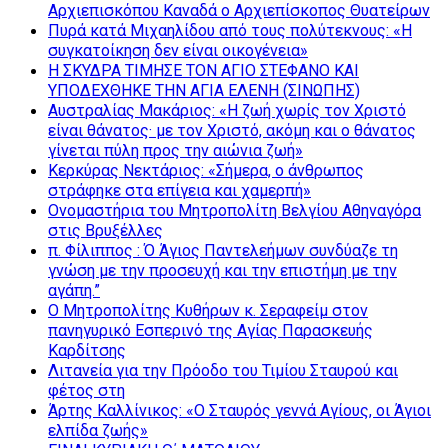
Αρχιεπισκόπου Καναδά ο Αρχιεπίσκοπος Θυατείρων
Πυρά κατά Μιχαηλίδου από τους πολύτεκνους: «Η
συγκατοίκηση δεν είναι οικογένεια»
Η ΣΚΥΔΡΑ ΤΙΜΗΣΕ ΤΟΝ ΑΓΙΟ ΣΤΕΦΑΝΟ ΚΑΙ
ΥΠΟΔΕΧΘΗΚΕ ΤΗΝ ΑΓΙΑ ΕΛΕΝΗ (ΣΙΝΩΠΗΣ)
Αυστραλίας Μακάριος: «Η ζωή χωρίς τον Χριστό
είναι θάνατος· με τον Χριστό, ακόμη και ο θάνατος
γίνεται πύλη προς την αιώνια ζωή»
Κερκύρας Νεκτάριος: «Σήμερα, ο άνθρωπος
στράφηκε στα επίγεια και χαμερπή»
Ονομαστήρια του Μητροπολίτη Βελγίου Αθηναγόρα
στις Βρυξέλλες
π. Φίλιππος : Ό Άγιος Παντελεήμων συνδύαζε τη
γνώση με την προσευχή και την επιστήμη με την
αγάπη.”
Ο Μητροπολίτης Κυθήρων κ. Σεραφείμ στον
πανηγυρικό Εσπερινό της Αγίας Παρασκευής
Καρδίτσης
Λιτανεία για την Πρόοδο του Τιμίου Σταυρού και
φέτος στη
Άρτης Καλλίνικος: «Ο Σταυρός γεννά Αγίους, οι Άγιοι
ελπίδα ζωής»