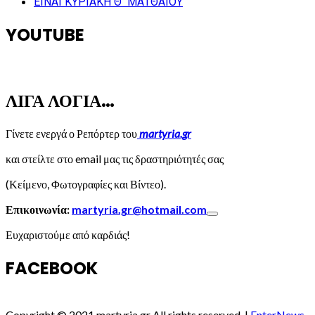
ΕΙΝΑΙ ΚΥΡΙΑΚΗ Θ΄ ΜΑΤΘΑΙΟΥ
YOUTUBE
ΛΙΓΑ ΛΟΓΙΑ…
Γίνετε ενεργά ο Ρεπόρτερ του
martyria.gr
και στείλτε στο email μας τις δραστηριότητές σας
(Κείμενο, Φωτογραφίες και Βίντεο).
Επικοινωνία:
martyria.gr@hotmail.com
Ευχαριστούμε από καρδιάς!
FACEBOOK
Copyright © 2021 martyria.gr All rights reserved.
|
EnterNews