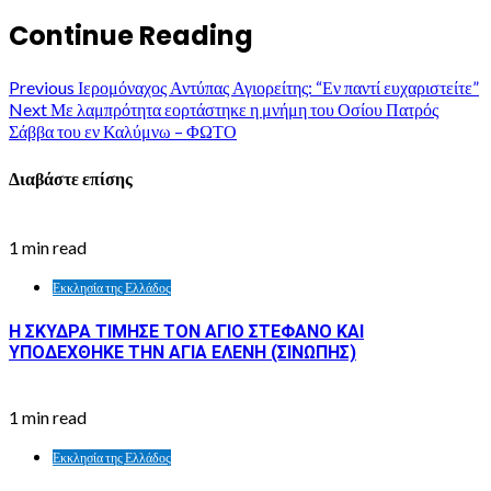
Continue Reading
Previous
Ιερομόναχος Αντύπας Αγιορείτης: “Εν παντί ευχαριστείτε”
Next
Με λαμπρότητα εορτάστηκε η μνήμη του Οσίου Πατρός
Σάββα του εν Καλύμνω – ΦΩΤΟ
Διαβάστε επίσης
1 min read
Εκκλησία της Ελλάδος
Η ΣΚΥΔΡΑ ΤΙΜΗΣΕ ΤΟΝ ΑΓΙΟ ΣΤΕΦΑΝΟ ΚΑΙ
ΥΠΟΔΕΧΘΗΚΕ ΤΗΝ ΑΓΙΑ ΕΛΕΝΗ (ΣΙΝΩΠΗΣ)
1 min read
Εκκλησία της Ελλάδος