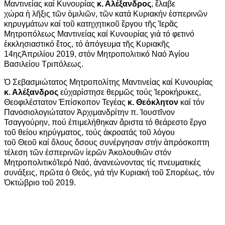
Μαντινείας καί Κυνουρίας
κ. Αλέξανδρος
,
ἔ
λαβε
χώρα
ἡ
λῆξις τ
ῶ
ν
ὁ
μιλι
ῶ
ν, τ
ῶ
ν κατά Κυριακήν
ἑ
σπεριν
ῶ
ν
κηρυγμάτων καί το
ῦ
κατηχητικο
ῦ ἔ
ργου τῆς
Ἱ
ερ
ᾶ
ς
Μητροπόλεως Μαντινείας καί Κυνουρίας γ
ιά τό φετινό
ἐκκλησιαστικό ἔτος,
τό
ἀ
πόγευμα τ
ῆ
ς Κυριακ
ῆ
ς
14ης
Ἀ
πριλίου 2019, στόν Μητροπολιτικό Ναό
Ἁ
γίου
Βασιλείου Τριπόλεως.
Ὁ
Σεβασμιώτατος Μητροπολίτης Μαντινείας καί Κυνουρίας
κ. Αλέξανδρος
ε
ὐ
χαρίστησε θερμ
ῶ
ς τούς
Ἱ
εροκήρυκες,
Θεοφιλέστατον Ἐπίσκοπον Τεγέας
κ. Θεόκλητον
καί τόν
Πανοσιολογιώτατον Ἀρχιμανδρίτην π. Ἰουστῖνον
Τσαγγούρην, πού
ἐ
πιμελήθηκαν
ἄ
ριστα τό θεάρεστο
ἔ
ργο
το
ῦ
θείου κηρύγματος, τούς
ἀ
κροατάς το
ῦ
λόγου
το
ῦ
Θεο
ῦ
καί
ὅ
λους
ὅ
σους συνέργησαν στήν
ἀ
πρόσκοπτη
τέλεση τ
ῶ
ν
ἑ
σπεριν
ῶ
ν
ἱ
ερ
ῶ
ν
Ἀ
κολουθι
ῶ
ν στόν
Μητροπολιτικό
Ἱ
ερό Ναό,
ἀ
νανεώνοντας τίς πνευματικές
συνάξεις, πρ
ῶ
τα
ὁ
Θεός, γιά τήν Κυριακή το
ῦ
Σπορέως, τόν
Ὀκτώβριο τοῦ 2019.