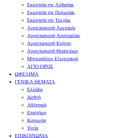
Εκκλησία της Αλβανίας
Εκκλησία της Πολωνίας
Εκκλησία της Τσεχίας
Αρχιεπισκοπή Αμερικής
Αρχιεπισκοπή Αυστραλίας
Αρχιεπισκοπή Κρήτης
Αρχιεπισκοπή Θυατείρων
Μητροπόλεις Εξωτερικού
ΑΓΙΟ ΟΡΟΣ
ΩΦΕΛΙΜΑ
ΓΕΝΙΚΑ ΘΕΜΑΤΑ
Ελλάδα
Διεθνή
Αθλητικά
Επιστήμη
Κοινωνία
Υγεία
ΕΠΙΚΟΙΝΩΝΙΑ