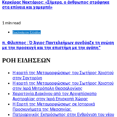
Κερκύρας Νεκτάριος: «Σήμερα, ο άνθρωπος στράφηκε
στα επίγεια και χαμερπή»
1 min read
Εκκλησία της Ελλάδος
π. Φίλιππος : Ό Άγιος Παντελεήμων συνδύαζε τη γνώση
με την προσευχή και την επιστήμη με την αγάπη.”
ΡΟΗ ΕΙΔΗΣΕΩΝ
Η εορτή της Μεταμορφώσεως του Σωτήρος Χριστού
στην Σαντορίνη
Η εορτή της Μεταμορφώσεως του Σωτήρος Χριστού
στην Ιερά Μητρόπολη Θεσσαλονίκης
Χειροτονία Διακόνου από τον Αρχιεπίσκοπο
Αυστραλίας στην Ιερά Επισκοπή Χώρας
Η Εορτή της Μεταμορφώσεως σε Ιστορικά
Προσκυνήματα της Μεσσηνίας.
Πατριαρχικός Εκπρόσωπος στην Ενθρόνιση του νέου