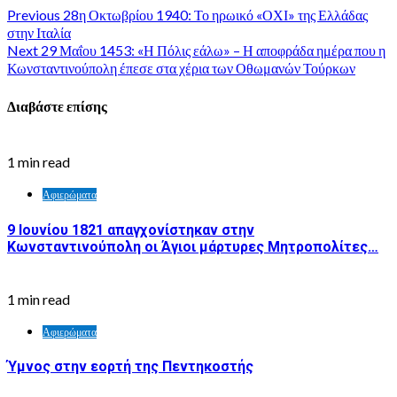
Previous
28η Οκτωβρίου 1940: Το ηρωικό «ΟΧΙ» της Ελλάδας
στην Ιταλία
Next
29 Μαΐου 1453: «Η Πόλις εάλω» – Η αποφράδα ημέρα που η
Κωνσταντινούπολη έπεσε στα χέρια των Οθωμανών Τούρκων
Διαβάστε επίσης
1 min read
Αφιερώματα
9 Ιουνίου 1821 απαγχονίστηκαν στην
Κωνσταντινούπολη οι Άγιοι μάρτυρες Μητροπολίτες…
1 min read
Αφιερώματα
Ύμνος στην εορτή της Πεντηκοστής