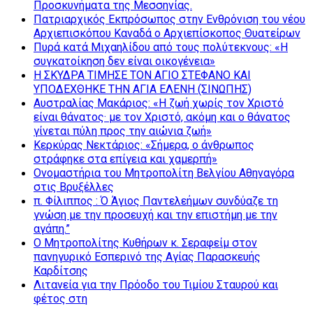
Προσκυνήματα της Μεσσηνίας.
Πατριαρχικός Εκπρόσωπος στην Ενθρόνιση του νέου
Αρχιεπισκόπου Καναδά ο Αρχιεπίσκοπος Θυατείρων
Πυρά κατά Μιχαηλίδου από τους πολύτεκνους: «Η
συγκατοίκηση δεν είναι οικογένεια»
Η ΣΚΥΔΡΑ ΤΙΜΗΣΕ ΤΟΝ ΑΓΙΟ ΣΤΕΦΑΝΟ ΚΑΙ
ΥΠΟΔΕΧΘΗΚΕ ΤΗΝ ΑΓΙΑ ΕΛΕΝΗ (ΣΙΝΩΠΗΣ)
Αυστραλίας Μακάριος: «Η ζωή χωρίς τον Χριστό
είναι θάνατος· με τον Χριστό, ακόμη και ο θάνατος
γίνεται πύλη προς την αιώνια ζωή»
Κερκύρας Νεκτάριος: «Σήμερα, ο άνθρωπος
στράφηκε στα επίγεια και χαμερπή»
Ονομαστήρια του Μητροπολίτη Βελγίου Αθηναγόρα
στις Βρυξέλλες
π. Φίλιππος : Ό Άγιος Παντελεήμων συνδύαζε τη
γνώση με την προσευχή και την επιστήμη με την
αγάπη.”
Ο Μητροπολίτης Κυθήρων κ. Σεραφείμ στον
πανηγυρικό Εσπερινό της Αγίας Παρασκευής
Καρδίτσης
Λιτανεία για την Πρόοδο του Τιμίου Σταυρού και
φέτος στη