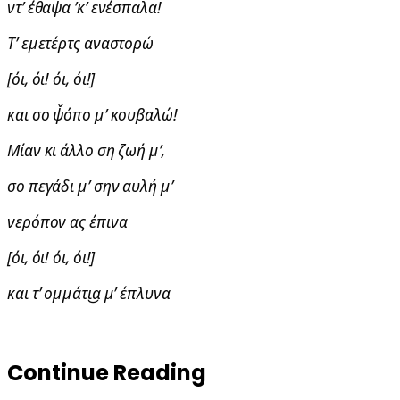
ντ’ έθαψα ’κ’ ενέσπαλα!
Τ’ εμετέρτς αναστορώ
[όι, όι! όι, όι!]
και σο ψ̌όπο μ’ κουβαλώ!
Μίαν κι άλλο ση ζωή μ’,
σο πεγάδι μ’ σην αυλή μ’
νερόπον ας έπινα
[όι, όι! όι, όι!]
και τ’ ομμάτι͜α μ’ έπλυνα
Continue Reading