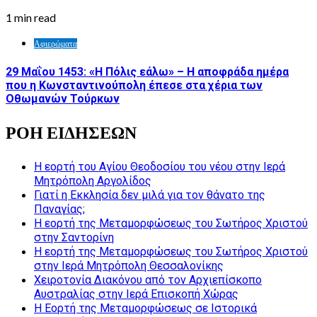
1 min read
Αφιερώματα
29 Μαΐου 1453: «Η Πόλις εάλω» – Η αποφράδα ημέρα
που η Κωνσταντινούπολη έπεσε στα χέρια των
Οθωμανών Τούρκων
ΡΟΗ ΕΙΔΗΣΕΩΝ
Η εορτή του Αγίου Θεοδοσίου του νέου στην Ιερά
Μητρόπολη Αργολίδος
Γιατί η Εκκλησία δεν μιλά για τον θάνατο της
Παναγίας;
Η εορτή της Μεταμορφώσεως του Σωτήρος Χριστού
στην Σαντορίνη
Η εορτή της Μεταμορφώσεως του Σωτήρος Χριστού
στην Ιερά Μητρόπολη Θεσσαλονίκης
Χειροτονία Διακόνου από τον Αρχιεπίσκοπο
Αυστραλίας στην Ιερά Επισκοπή Χώρας
Η Εορτή της Μεταμορφώσεως σε Ιστορικά