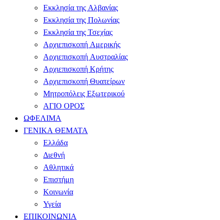
Εκκλησία της Αλβανίας
Εκκλησία της Πολωνίας
Εκκλησία της Τσεχίας
Αρχιεπισκοπή Αμερικής
Αρχιεπισκοπή Αυστραλίας
Αρχιεπισκοπή Κρήτης
Αρχιεπισκοπή Θυατείρων
Μητροπόλεις Εξωτερικού
ΑΓΙΟ ΟΡΟΣ
ΩΦΕΛΙΜΑ
ΓΕΝΙΚΑ ΘΕΜΑΤΑ
Ελλάδα
Διεθνή
Αθλητικά
Επιστήμη
Κοινωνία
Υγεία
ΕΠΙΚΟΙΝΩΝΙΑ