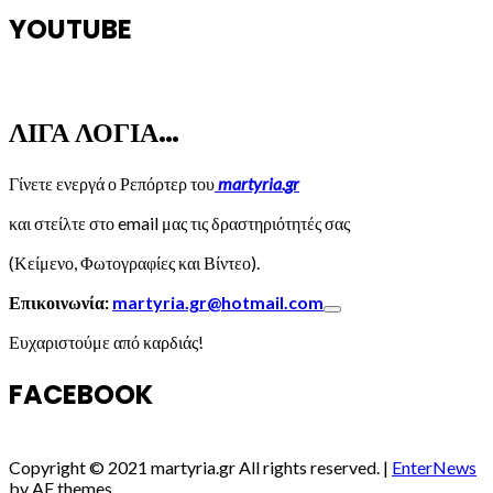
YOUTUBE
ΛΙΓΑ ΛΟΓΙΑ…
Γίνετε ενεργά ο Ρεπόρτερ του
martyria.gr
και στείλτε στο email μας τις δραστηριότητές σας
(Κείμενο, Φωτογραφίες και Βίντεο).
Επικοινωνία:
martyria.gr@hotmail.com
Ευχαριστούμε από καρδιάς!
FACEBOOK
Copyright © 2021 martyria.gr All rights reserved.
|
EnterNews
by AF themes.