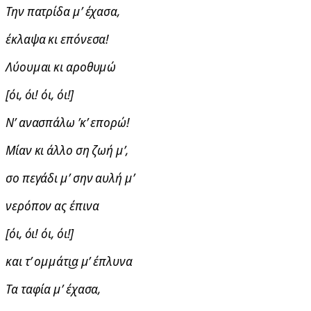
Την πατρίδα μ’ έχασα,
έκλαψα κι επόνεσα!
Λύουμαι κι αροθυμώ
[όι, όι! όι, όι!]
Ν’ ανασπάλω ’κ’ επορώ!
Μίαν κι άλλο ση ζωή μ’,
σο πεγάδι μ’ σην αυλή μ’
νερόπον ας έπινα
[όι, όι! όι, όι!]
και τ’ ομμάτι͜α μ’ έπλυνα
Τα ταφία μ’ έχασα,