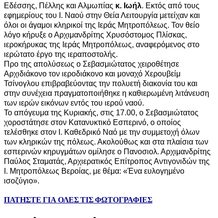
Εδέσσης, Πέλλης και Αλμωπίας
κ. Ιωήλ
. Εκτός από τους
εφημερίους του Ι. Ναού στην Θεία Λειτουργία μετείχαν και
όλοι οι άγαμοι κληρικοί της Ιεράς Μητροπόλεως. Τον θείο
λόγο κήρυξε ο Αρχιμανδρίτης Χρυσόστομος Πλίσκας,
ιεροκήρυκας της Ιεράς Μητροπόλεως, αναφερόμενος στο
ιερώτατο έργο της ιεραποστολής.
Προ της απολύσεως ο Σεβασμιώτατος χειροθέτησε
Αρχιδιάκονο τον ιεροδιάκονο και μοναχό Χερουβείμ
Τσίνογλου επιβραβεύοντας την πολυετή διακονία του και
στην συνέχεια πραγματοποιήθηκε η καθιερωμένη λιτάνευση
των ιερών εικόνων εντός του ιερού ναού.
Το απόγευμα της Κυριακής, στις 17.00, ο Σεβασμιώτατος
χοροστάτησε στον Κατανυκτικό Εσπερινό, ο οποίος
τελέσθηκε στον Ι. Καθεδρικό Ναό με την συμμετοχή όλων
των κληρικών της πόλεως. Ακολούθως και στα πλαίσια των
εσπερινών κηρυγμάτων ομίλησε ο Πανοσιολ. Αρχιμανδρίτης
Παύλος Σταματάς, Αρχιερατικός Επίτροπος Αντιγονιδών της
Ι. Μητροπόλεως Βεροίας, με θέμα: «Ένα ευλογημένο
ισοζύγιο».
ΠΑΤΗΣΤΕ ΓΙΑ ΟΛΕΣ ΤΙΣ ΦΩΤΟΓΡΑΦΙΕΣ