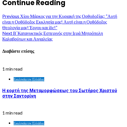
Continue Reading
Previous
Χίου Μάρκος για την Κυριακή της Ορθοδοξίας: “Αυτή
είναι η Ορθόδοξος Εκκλησία μας! Αυτή είναι η Ορθόδοξος
Θεολογία μας! Έρχου και ίδε!”
Next
Β΄Κατανυκτικός Εσπερινός στην Ιερά Μητρόπολη
Καλαβρύτων και Αιγιαλείας
Διαβάστε επίσης
1 min read
Εκκλησία της Ελλάδος
Η εορτή της Μεταμορφώσεως του Σωτήρος Χριστού
στην Σαντορίνη
1 min read
Εκκλησία της Ελλάδος