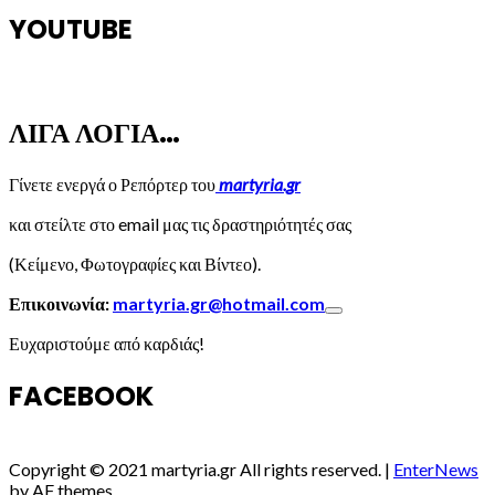
YOUTUBE
ΛΙΓΑ ΛΟΓΙΑ…
Γίνετε ενεργά ο Ρεπόρτερ του
martyria.gr
και στείλτε στο email μας τις δραστηριότητές σας
(Κείμενο, Φωτογραφίες και Βίντεο).
Επικοινωνία:
martyria.gr@hotmail.com
Ευχαριστούμε από καρδιάς!
FACEBOOK
Copyright © 2021 martyria.gr All rights reserved.
|
EnterNews
by AF themes.