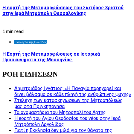
Η εορτή της Μεταμορφώσεως του Σωτήρος Χριστού
στην Ιερά Μητρόπολη Θεσσαλονίκης
1 min read
Εκκλησία της Ελλάδος
Η Εορτή της Μεταμορφώσεως σε Ιστορικά
Προσκυνήματα της Μεσσηνίας.
ΡΟΗ ΕΙΔΗΣΕΩΝ
Δημητριάδος Ιγνάτιος: «Η Παναγία παρηγορεί και
δίνει βάλσαμο σε κάθε πληγή της ανθρώπινης ψυχής»
Στελέχη των κατασκηνώσεων της Μητροπόλεώς
μας στα Πριγκηπόνησα
Τα ονομαστήρια του Μητροπολίτου Άρτης
Η εορτή του Αγίου Θεοδοσίου του νέου στην Ιερά
Μητρόπολη Αργολίδος
Γιατί η Εκκλησία δεν μιλά για τον θάνατο της