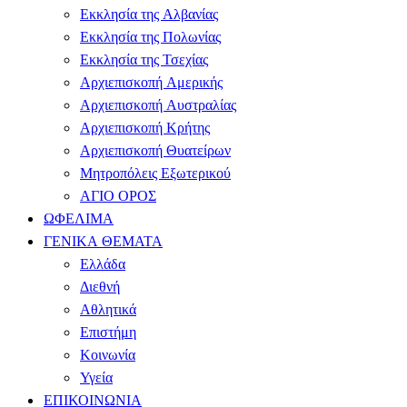
Εκκλησία της Αλβανίας
Εκκλησία της Πολωνίας
Εκκλησία της Τσεχίας
Αρχιεπισκοπή Αμερικής
Αρχιεπισκοπή Αυστραλίας
Αρχιεπισκοπή Κρήτης
Αρχιεπισκοπή Θυατείρων
Μητροπόλεις Εξωτερικού
ΑΓΙΟ ΟΡΟΣ
ΩΦΕΛΙΜΑ
ΓΕΝΙΚΑ ΘΕΜΑΤΑ
Ελλάδα
Διεθνή
Αθλητικά
Επιστήμη
Κοινωνία
Υγεία
ΕΠΙΚΟΙΝΩΝΙΑ