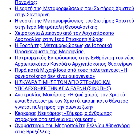
Παναγίας;
Η εορτή της Μεταμορφώσεως του Σωτήρος Χριστού
στην Σαντορίνη
Η εορτή της Μεταμορφώσεως του Σωτήρος Χριστού
στην Ιερά Μητρόπολη Θεσσαλονίκης
Χειροτονία Διακόνου από τον Αρχιεπίσκοπο
Αυστραλίας στην Ιερά Επισκοπή Χώρας
Η Εορτή της Μεταμορφώσεως σε Ιστορικά
Προσκυνήματα της Μεσσηνίας.
Πατριαρχικός Εκπρόσωπος στην Ενθρόνιση του νέου
Αρχιεπισκόπου Καναδά ο Αρχιεπίσκοπος Θυατείρων
Πυρά κατά Μιχαηλίδου από τους πολύτεκνους: «Η
συγκατοίκηση δεν είναι οικογένεια»
Η ΣΚΥΔΡΑ ΤΙΜΗΣΕ ΤΟΝ ΑΓΙΟ ΣΤΕΦΑΝΟ ΚΑΙ
ΥΠΟΔΕΧΘΗΚΕ ΤΗΝ ΑΓΙΑ ΕΛΕΝΗ (ΣΙΝΩΠΗΣ)
Αυστραλίας Μακάριος: «Η ζωή χωρίς τον Χριστό
είναι θάνατος· με τον Χριστό, ακόμη και ο θάνατος
γίνεται πύλη προς την αιώνια ζωή»
Κερκύρας Νεκτάριος: «Σήμερα, ο άνθρωπος
στράφηκε στα επίγεια και χαμερπή»
Ονομαστήρια του Μητροπολίτη Βελγίου Αθηναγόρα
στις Βρυξέλλες