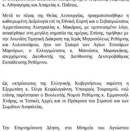
κ. Αθηναγόρας και Απαμείας κ. Παΐσιος.
Μετά το πέρας της Θείας Λειτουργίας, πραγματοποιήθηκε η
καθιερωμένη Δοξολογία επί τη Εθνική Εορτή και ο Σεβασμιώτατος
Αρχιεπίσκοπος Αυστραλίας κ. Μακάριος, με εμπνευσμένο λόγο,
αναφέρθηκε στη μεγάλη σημασία της ημέρας. Επίσης, τιμήθηκε με
την Ανωτάτη Τιμητική Διάκριση της Ιεράς Μητροπόλεως Ρεθύμνης
και Αυλοποτάμου, ήτοι τον Σταυρό των Αγίων Τεσσάρων
Μαρτύρων, ο Ελλογιμώτατος κ. Μανούσος Μαραγκάκης,
απερχόμενος Διευθυντής της Διεύθυνσης Δευτεροβάθμιας
Εκπαίδευσης Ρεθύμνου.
Ως εκπρόσωπος της Ελληνικής Κυβερνήσεως παρέστη η
Εξοχωτάτη κ. Όλγα Κεφαλογιάννη, Υπουργός Τουρισμού, ενώ
επίσης παρέστησαν ο Βουλευτής Νομού Ρεθύμνης κ. Εμμανουήλ
Χνάρης, οι Τοπικές Αρχές και οι Πρόκριτοι του Στρατού και των
Σωμάτων Ασφαλείας.
Την Επιμνημόσυνη Δέηση, στο Μνημείο του Αγνώστου