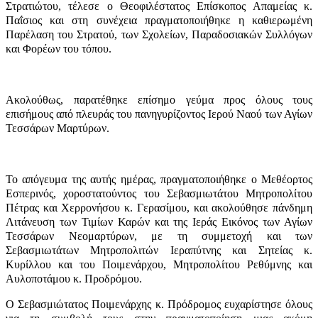
Στρατιώτου, τέλεσε ο Θεοφιλέστατος Επίσκοπος Απαμείας κ.
Παΐσιος και στη συνέχεια πραγματοποιήθηκε η καθιερωμένη
Παρέλαση του Στρατού, των Σχολείων, Παραδοσιακών Συλλόγων
και Φορέων του τόπου.
Ακολούθως, παρατέθηκε επίσημο γεύμα προς όλους τους
επισήμους από πλευράς του πανηγυρίζοντος Ιερού Ναού των Αγίων
Τεσσάρων Μαρτύρων.
Το απόγευμα της αυτής ημέρας, πραγματοποιήθηκε ο Μεθέορτος
Εσπερινός, χοροστατούντος του Σεβασμιωτάτου Μητροπολίτου
Πέτρας και Χερρονήσου κ. Γερασίμου, και ακολούθησε πάνδημη
Λιτάνευση των Τιμίων Καρών και της Ιεράς Εικόνος των Αγίων
Τεσσάρων Νεομαρτύρων, με τη συμμετοχή και των
Σεβασμιωτάτων Μητροπολιτών Ιεραπύτνης και Σητείας κ.
Κυρίλλου και του Ποιμενάρχου, Μητροπολίτου Ρεθύμνης και
Αυλοποτάμου κ. Προδρόμου.
Ο Σεβασμιώτατος Ποιμενάρχης κ. Πρόδρομος ευχαρίστησε όλους