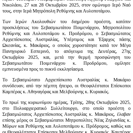
Νικολάου, 27 και 28 Οκτωβρίου 2025, στον ομώνυμο Ιερό Ναό
τους, στην Ιερά Μητρόπολη Ρεθύμνης και Αυλοποτάμου.
Των Ιερών Ακολουθιών του διημέρου προέστη, κατόπιν
προσκλήσεως του Σεβασμιωτάτου Ποιμενάρχου, Μητροπολίτου
Ρεθύμνης και Αυλοποτάμου κ. Προδρόμου, ο Σεβασμιώτατος
Αρχιεπίσκοπος Αυστραλίας, Υπέρτιμος και Έξαρχος πάσης
Ωκεανίας, κ. Μακάριος, ο οποίος χοροστάτησε κατά τον Μέγα
Πανηγυρικό Εσπερινό, το απόγευμα της Δευτέρας, 27ης
Οκτωβρίου 2025, και, μετά την θερμή προσφώνηση του
Σεβασμιωτάτου Ποιμενάρχου κ. Προδρόμου, ομίλησε
εμπνευσμένα προς το πυκνό εκκλησίασμα.
Το Σεβασμιώτατο Αρχιεπίσκοπο Αυστραλίας κ. Μακάριο
συνόδευαν, από την πέμπτη ήπειρο, οι Θεοφιλέστατοι Επίσκοποι
Καμπέρας κ. Αθηναγόρας και Μελβούρνης κ. Κυριακός.
Το πρωί της κυριωνύμου ημέρας, Τρίτης, 28ης Οκτωβρίου 2025,
στο Πολυαρχιερατικό Συλλείτουργο, στο οποίο προέστη ο
Σεβασμιώτατος Αρχιεπίσκοπος Αυστραλίας κ. Μακάριος, έλαβαν
επίσης μέρος οι Σεβασμιώτατοι Μητροπολίτες Νέας Ζηλανδίας κ.
Μύρων και Ρεθύμνης και Αυλοποτάμου κ. Πρόδρομος, καθώς και
οι Θεοφιλέστατοι Επίσκοποι Μελβούρνης κ. Κυριακός, Καμπέρας