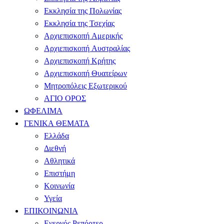
Εκκλησία της Πολωνίας
Εκκλησία της Τσεχίας
Αρχιεπισκοπή Αμερικής
Αρχιεπισκοπή Αυστραλίας
Αρχιεπισκοπή Κρήτης
Αρχιεπισκοπή Θυατείρων
Μητροπόλεις Εξωτερικού
ΑΓΙΟ ΟΡΟΣ
ΩΦΕΛΙΜΑ
ΓΕΝΙΚΑ ΘΕΜΑΤΑ
Ελλάδα
Διεθνή
Αθλητικά
Επιστήμη
Κοινωνία
Υγεία
ΕΠΙΚΟΙΝΩΝΙΑ
Ενεργός Ρεπόρτερ