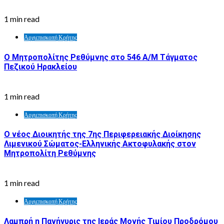
1 min read
Αρχιεπισκοπή Κρήτης
Ο Μητροπολίτης Ρεθύμνης στο 546 Α/Μ Τάγματος
Πεζικού Ηρακλείου
1 min read
Αρχιεπισκοπή Κρήτης
Ο νέος Διοικητής της 7ης Περιφερειακής Διοίκησης
Λιμενικού Σώματος-Ελληνικής Ακτοφυλακής στον
Μητροπολίτη Ρεθύμνης
1 min read
Αρχιεπισκοπή Κρήτης
Λαμπρή η Πανήγυρις της Ιεράς Μονής Τιμίου Προδρόμου