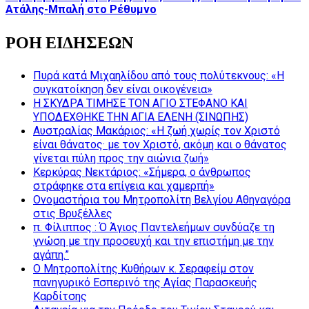
Ατάλης-Μπαλή στο Ρέθυμνο
ΡΟΗ ΕΙΔΗΣΕΩΝ
Πυρά κατά Μιχαηλίδου από τους πολύτεκνους: «Η
συγκατοίκηση δεν είναι οικογένεια»
Η ΣΚΥΔΡΑ ΤΙΜΗΣΕ ΤΟΝ ΑΓΙΟ ΣΤΕΦΑΝΟ ΚΑΙ
ΥΠΟΔΕΧΘΗΚΕ ΤΗΝ ΑΓΙΑ ΕΛΕΝΗ (ΣΙΝΩΠΗΣ)
Αυστραλίας Μακάριος: «Η ζωή χωρίς τον Χριστό
είναι θάνατος· με τον Χριστό, ακόμη και ο θάνατος
γίνεται πύλη προς την αιώνια ζωή»
Κερκύρας Νεκτάριος: «Σήμερα, ο άνθρωπος
στράφηκε στα επίγεια και χαμερπή»
Ονομαστήρια του Μητροπολίτη Βελγίου Αθηναγόρα
στις Βρυξέλλες
π. Φίλιππος : Ό Άγιος Παντελεήμων συνδύαζε τη
γνώση με την προσευχή και την επιστήμη με την
αγάπη.”
Ο Μητροπολίτης Κυθήρων κ. Σεραφείμ στον
πανηγυρικό Εσπερινό της Αγίας Παρασκευής
Καρδίτσης