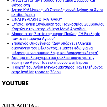
Λιτανεία για την Πρόοδο του Τιμίου Σταυρού και
φέτος στη
Άρτης Καλλίνικος: «Ο Σταυρός γεννά Αγίους, οι Άγιοι
ελπίδα ζωής»
ΕΙΝΑΙ ΚΥΡΙΑΚΗ Θ΄ ΜΑΤΘΑΙΟΥ
Ετήσια Γενική Συνέλευση του Παγκοσμίου Συμβουλίου
Κρητών στην ιστορική Ιερά Μονή Αρκαδίου
Μακαριστός Σιατίστης κυρός Παύλος: “Η Εκκλησία
πάντοτε παράγει Αγίους”
Υπουργός Οικογένειας: “Δεν υπάρχει ελληνική
οικογένεια του μέλλοντος…είμαστε εδώ για να
μιλήσουμε για συμπερίληψη και διαφορετικότητα”
Λαμπρό πολυαρχιερατικό συλλείτουργο για την
εορτή του Αγίου Παντελεήμονος στη Βέροια
Η εορτή του Αγίου Μεγαλομάρτυρος Παντελεήμονος
στην Ιερά Μητρόπολη Σύρου
YOUTUBE
ΛΙΓΑ ΛΟΓΙΑ…