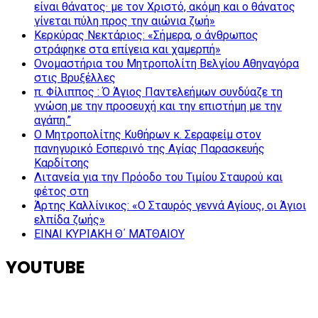
είναι θάνατος· με τον Χριστό, ακόμη και ο θάνατος
γίνεται πύλη προς την αιώνια ζωή»
Κερκύρας Νεκτάριος: «Σήμερα, ο άνθρωπος
στράφηκε στα επίγεια και χαμερπή»
Ονομαστήρια του Μητροπολίτη Βελγίου Αθηναγόρα
στις Βρυξέλλες
π. Φίλιππος : Ό Άγιος Παντελεήμων συνδύαζε τη
γνώση με την προσευχή και την επιστήμη με την
αγάπη.”
Ο Μητροπολίτης Κυθήρων κ. Σεραφείμ στον
πανηγυρικό Εσπερινό της Αγίας Παρασκευής
Καρδίτσης
Λιτανεία για την Πρόοδο του Τιμίου Σταυρού και
φέτος στη
Άρτης Καλλίνικος: «Ο Σταυρός γεννά Αγίους, οι Άγιοι
ελπίδα ζωής»
ΕΙΝΑΙ ΚΥΡΙΑΚΗ Θ΄ ΜΑΤΘΑΙΟΥ
YOUTUBE