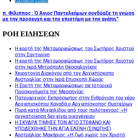
Εκκλησία της Ελλάδος
π. Φίλιππος : Ό Άγιος Παντελεήμων συνδύαζε τη γνώση
με την προσευχή και την επιστήμη με την αγάπη.”
ΡΟΗ ΕΙΔΗΣΕΩΝ
Η εορτή της Μεταμορφώσεως του Σωτήρος Χριστού
στην Σαντορίνη
Η εορτή της Μεταμορφώσεως του Σωτήρος Χριστού
στην Ιερά Μητρόπολη Θεσσαλονίκης
Χειροτονία Διακόνου από τον Αρχιεπίσκοπο
Αυστραλίας στην Ιερά Επισκοπή Χώρας
Η Εορτή της Μεταμορφώσεως σε Ιστορικά
Προσκυνήματα της Μεσσηνίας.
Πατριαρχικός Εκπρόσωπος στην Ενθρόνιση του νέου
Αρχιεπισκόπου Καναδά ο Αρχιεπίσκοπος Θυατείρων
Πυρά κατά Μιχαηλίδου από τους πολύτεκνους: «Η
συγκατοίκηση δεν είναι οικογένεια»
Η ΣΚΥΔΡΑ ΤΙΜΗΣΕ ΤΟΝ ΑΓΙΟ ΣΤΕΦΑΝΟ ΚΑΙ
ΥΠΟΔΕΧΘΗΚΕ ΤΗΝ ΑΓΙΑ ΕΛΕΝΗ (ΣΙΝΩΠΗΣ)
Αυστραλίας Μακάριος: «Η ζωή χωρίς τον Χριστό