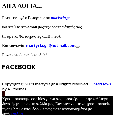
ΛΙΓΑ ΛΟΓΙΑ…
Γίνετε ενεργά ο Ρεπόρτερ του
martyria.gr
και στείλτε στο email μας τις δραστηριότητές σας
(Κείμενο, Φωτογραφίες και Βίντεο).
Επικοινωνία:
martyria.gr@hotmail.com
Ευχαριστούμε από καρδιάς!
FACEBOOK
Copyright © 2021 martyria.gr All rights reserved.
|
EnterNews
by AF themes.
Χρησιμοποιούμε cookies για να σας προσφέρουμε την καλύτερη
δυνατή εμπειρία στη σελίδα μας. Εάν συνεχίσετε να χρησιμοποιείτε
τη σελίδα, θα υποθέσουμε πως είστε ικανοποιημένοι με
αυτό.
Εντάξει