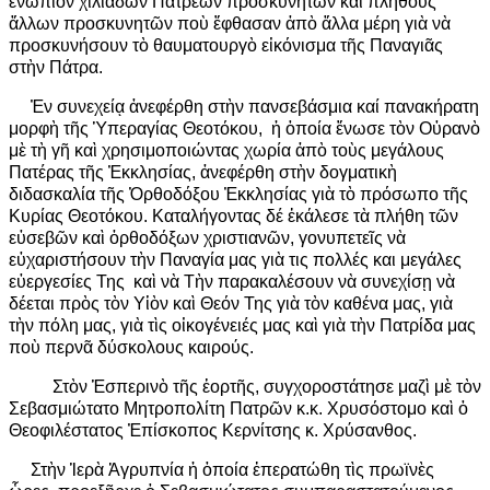
ἐνώπιον χιλιάδων Πατρέων προσκυνητῶν καὶ πλήθους
ἄλλων προσκυνητῶν ποὺ ἔφθασαν ἀπὸ ἄλλα μέρη γιὰ νὰ
προσκυνήσουν τὸ θαυματουργὸ εἰκόνισμα τῆς Παναγιᾶς
στὴν Πάτρα.
Ἐν συνεχείᾳ ἀνεφέρθη στὴν πανσεβάσμια καί πανακήρατη
μορφὴ τῆς Ὑπεραγίας Θεοτόκου, ἡ ὁποία ἕνωσε τὸν Οὐρανὸ
μὲ τὴ γῆ καὶ χρησιμοποιώντας χωρία ἀπὸ τοὺς μεγάλους
Πατέρας τῆς Ἐκκλησίας, ἀνεφέρθη στὴν δογματικὴ
διδασκαλία τῆς Ὀρθοδόξου Ἐκκλησίας γιὰ τὸ πρόσωπο τῆς
Κυρίας Θεοτόκου. Καταλήγοντας δέ ἐκάλεσε τὰ πλήθη τῶν
εὐσεβῶν καὶ ὀρθοδόξων χριστιανῶν, γονυπετεῖς νὰ
εὐχαριστήσουν τὴν Παναγία μας γιὰ τις πολλές και μεγάλες
εὐεργεσίες Της καὶ νὰ Τὴν παρακαλέσουν νὰ συνεχίσῃ νὰ
δέεται πρὸς τὸν Υἱὸν καὶ Θεόν Της γιὰ τὸν καθένα μας, γιὰ
τὴν πόλη μας, γιὰ τὶς οἰκογένειές μας καὶ γιὰ τὴν Πατρίδα μας
ποὺ περνᾶ δύσκολους καιρούς.
Στὸν Ἑσπερινὸ τῆς ἑορτῆς, συγχοροστάτησε μαζὶ μὲ τὸν
Σεβασμιώτατο Μητροπολίτη Πατρῶν κ.κ. Χρυσόστομο καὶ ὁ
Θεοφιλέστατος Ἐπίσκοπος Κερνίτσης κ. Χρύσανθος.
Στὴν Ἱερὰ Ἀγρυπνία ἡ ὁποία ἐπερατώθη τὶς πρωϊνὲς