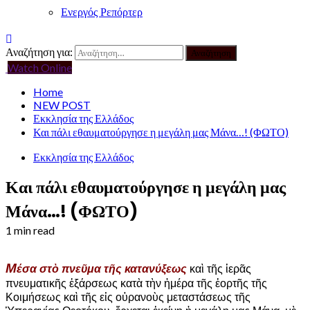
Ενεργός Ρεπόρτερ
Αναζήτηση για:
Watch Online
Home
NEW POST
Εκκλησία της Ελλάδος
Και πάλι εθαυματούργησε η μεγάλη μας Μάνα…! (ΦΩΤΟ)
Εκκλησία της Ελλάδος
Και πάλι εθαυματούργησε η μεγάλη μας
Μάνα…! (ΦΩΤΟ)
1 min read
Μ
έσα στὸ πνεῦμα τῆς κατανύξεως
καὶ τῆς ἱερᾶς
πνευματικῆς ἐξάρσεως κατὰ τὴν ἡμέρα τῆς ἑορτῆς τῆς
Κοιμήσεως καὶ τῆς εἰς οὐρανοὺς μεταστάσεως τῆς