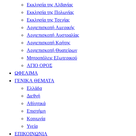
Εκκλησία της Αλβανίας
Εκκλησία της Πολωνίας
Εκκλησία της Τσεχίας
Αρχιεπισκοπή Αμερικής
Αρχιεπισκοπή Αυστραλίας
Αρχιεπισκοπή Κρήτης
Αρχιεπισκοπή Θυατείρων
Μητροπόλεις Εξωτερικού
ΑΓΙΟ ΟΡΟΣ
ΩΦΕΛΙΜΑ
ΓΕΝΙΚΑ ΘΕΜΑΤΑ
Ελλάδα
Διεθνή
Αθλητικά
Επιστήμη
Κοινωνία
Υγεία
ΕΠΙΚΟΙΝΩΝΙΑ