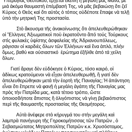
Ὑπεραγίας Θεοτόκου, ἔρχεται ἐκείνη ἡ μεγάλη μας Μάνα, μὲ
μιά ἀκόμα θαυμαστὴ ἐπέμβασή Της, νὰ μᾶς βεβαιώσῃ ὅτι ζεῖ
Κύριος ὁ Θεὸς καὶ ὅτι αὐτὸς ὁ τόπος οὐδέποτε ἔπαψε νὰ τελῇ
ὑπὸ τὴν μητρική Της προστασία.
Στὸ ἄκουσμα τῆς ἀνακοίνωσης ὅτι ἀπελευθερώθηκαν
οἱ Ἕλληνες Ἀξιωματικοὶ ποὺ ἐκρατοῦντο ἂπό τούς Τούρκους
στὶς φυλακὲς ὑψίστης ἀσφαλείας τῆς Ἀδριανουπόλεως,
ράγισαν οἱ καρδιὲς ὅλων τῶν Ἑλλήνων καὶ ἕνα ἁπλὸ, πλήν
ὃμως, βαθύ και οὐσιαστικό ἐρώτημα ἐξῆλθε ἀπό τά χείλη
ὃλων.
Γιατί ἄραγε δὲν εὐδόκησε ὁ Κύριος, τόσο καιρό, οἱ
ἀδίκως κρατούμενοι νὰ εἶχαν ἀπελευθερωθῇ, ἢ γιατί δὲν
ἀπελευθερώθηκαν μετά τὴν ἑορτὴ τῆς Παναγίας; Ἡ ἀπάντηση
εἶναι ὅτι ἔπρεπε νὰ φανῇ ἡ μεγάλη ἀγάπη τῆς Παναγίας μας
πρὸς τὴν Πατρίδα μας, κατὰ τέτοιο τρόπο, ὥστε
ὁποιοσδήποτε ἄπιστος ἢ ὀλιγόπιστος νὰ γίνῃ βεβαιόπιστος
περὶ τῆς θαυμαστῆς προστασίας τῆς Θεομήτορος.
Αὐτὰ ἀνέφερε στὸ κήρυγμά του στὴν μεγάλη καὶ
λαμπρὰ πανήγυρη τῆς Γηροκομήτισσας τῶν Πατρῶν , ὁ
Σεβασμιώτατος Μητροπολίτης Πατρῶν κ.κ. Χρυσόστομος,