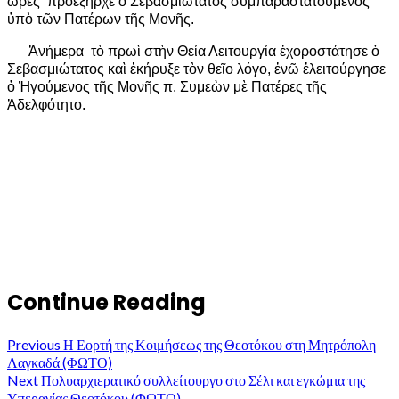
ὧρες προεξῆρχε ὁ Σεβασμιώτατος συμπαραστατούμενος
ὑπὸ τῶν Πατέρων τῆς Μονῆς.
Ἀνήμερα τὸ πρωὶ στὴν Θεία Λειτουργία ἐχοροστάτησε ὁ
Σεβασμιώτατος καὶ ἐκήρυξε τὸν θεῖο λόγο, ἐνῶ ἐλειτούργησε
ὁ Ἡγούμενος τῆς Μονῆς π. Συμεὼν μὲ Πατέρες τῆς
Ἀδελφότητο.
Continue Reading
Previous
Η Εορτή της Κοιμήσεως της Θεοτόκου στη Μητρόπολη
Λαγκαδά (ΦΩΤΟ)
Next
Πολυαρχιερατικό συλλείτουργο στο Σέλι και εγκώμια της
Υπεραγίας Θεοτόκου (ΦΩΤΟ)