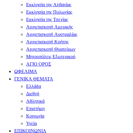
Εκκλησία της Αλβανίας
Εκκλησία της Πολωνίας
Εκκλησία της Τσεχίας
Αρχιεπισκοπή Αμερικής
Αρχιεπισκοπή Αυστραλίας
Αρχιεπισκοπή Κρήτης
Αρχιεπισκοπή Θυατείρων
Μητροπόλεις Εξωτερικού
ΑΓΙΟ ΟΡΟΣ
ΩΦΕΛΙΜΑ
ΓΕΝΙΚΑ ΘΕΜΑΤΑ
Ελλάδα
Διεθνή
Αθλητικά
Επιστήμη
Κοινωνία
Υγεία
ΕΠΙΚΟΙΝΩΝΙΑ