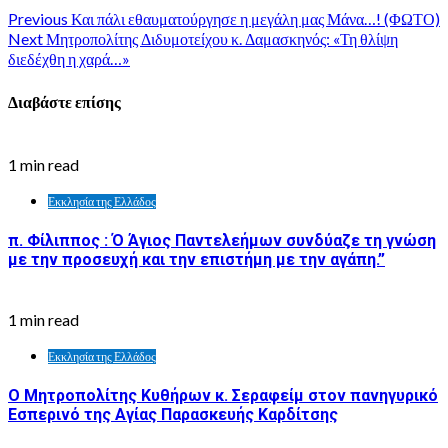
Previous
Και πάλι εθαυματούργησε η μεγάλη μας Μάνα…! (ΦΩΤΟ)
Next
Μητροπολίτης Διδυμοτείχου κ. Δαμασκηνός: «Τη θλίψη
διεδέχθη η χαρά…»
Διαβάστε επίσης
1 min read
Εκκλησία της Ελλάδος
π. Φίλιππος : Ό Άγιος Παντελεήμων συνδύαζε τη γνώση
με την προσευχή και την επιστήμη με την αγάπη.”
1 min read
Εκκλησία της Ελλάδος
Ο Μητροπολίτης Κυθήρων κ. Σεραφείμ στον πανηγυρικό
Εσπερινό της Αγίας Παρασκευής Καρδίτσης