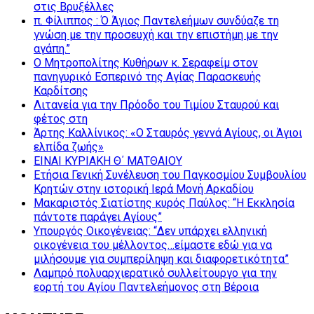
στις Βρυξέλλες
π. Φίλιππος : Ό Άγιος Παντελεήμων συνδύαζε τη
γνώση με την προσευχή και την επιστήμη με την
αγάπη.”
Ο Μητροπολίτης Κυθήρων κ. Σεραφείμ στον
πανηγυρικό Εσπερινό της Αγίας Παρασκευής
Καρδίτσης
Λιτανεία για την Πρόοδο του Τιμίου Σταυρού και
φέτος στη
Άρτης Καλλίνικος: «Ο Σταυρός γεννά Αγίους, οι Άγιοι
ελπίδα ζωής»
ΕΙΝΑΙ ΚΥΡΙΑΚΗ Θ΄ ΜΑΤΘΑΙΟΥ
Ετήσια Γενική Συνέλευση του Παγκοσμίου Συμβουλίου
Κρητών στην ιστορική Ιερά Μονή Αρκαδίου
Μακαριστός Σιατίστης κυρός Παύλος: “Η Εκκλησία
πάντοτε παράγει Αγίους”
Υπουργός Οικογένειας: “Δεν υπάρχει ελληνική
οικογένεια του μέλλοντος…είμαστε εδώ για να
μιλήσουμε για συμπερίληψη και διαφορετικότητα”
Λαμπρό πολυαρχιερατικό συλλείτουργο για την
εορτή του Αγίου Παντελεήμονος στη Βέροια