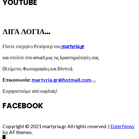
YOUTUBE
ΛΙΓΑ ΛΟΓΙΑ…
Γίνετε ενεργά ο Ρεπόρτερ του
martyria.gr
και στείλτε στο email μας τις δραστηριότητές σας
(Κείμενο, Φωτογραφίες και Βίντεο).
Επικοινωνία:
martyria.gr@hotmail.com
Ευχαριστούμε από καρδιάς!
FACEBOOK
Copyright © 2021 martyria.gr All rights reserved.
|
EnterNews
by AF themes.