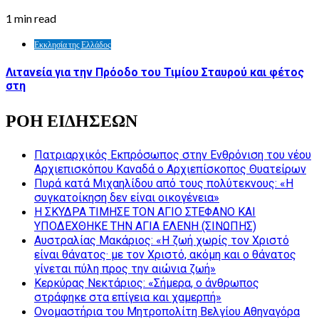
1 min read
Εκκλησία της Ελλάδος
Λιτανεία για την Πρόοδο του Τιμίου Σταυρού και φέτος
στη
ΡΟΗ ΕΙΔΗΣΕΩΝ
Πατριαρχικός Εκπρόσωπος στην Ενθρόνιση του νέου
Αρχιεπισκόπου Καναδά ο Αρχιεπίσκοπος Θυατείρων
Πυρά κατά Μιχαηλίδου από τους πολύτεκνους: «Η
συγκατοίκηση δεν είναι οικογένεια»
Η ΣΚΥΔΡΑ ΤΙΜΗΣΕ ΤΟΝ ΑΓΙΟ ΣΤΕΦΑΝΟ ΚΑΙ
ΥΠΟΔΕΧΘΗΚΕ ΤΗΝ ΑΓΙΑ ΕΛΕΝΗ (ΣΙΝΩΠΗΣ)
Αυστραλίας Μακάριος: «Η ζωή χωρίς τον Χριστό
είναι θάνατος· με τον Χριστό, ακόμη και ο θάνατος
γίνεται πύλη προς την αιώνια ζωή»
Κερκύρας Νεκτάριος: «Σήμερα, ο άνθρωπος
στράφηκε στα επίγεια και χαμερπή»
Ονομαστήρια του Μητροπολίτη Βελγίου Αθηναγόρα