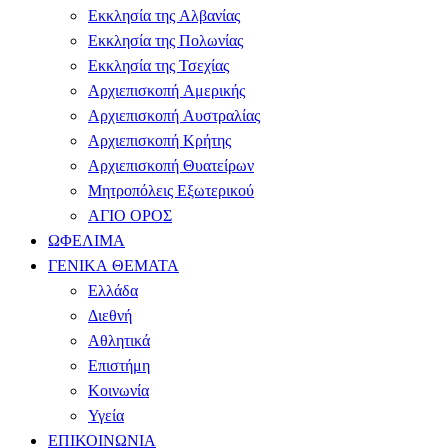
Εκκλησία της Αλβανίας
Εκκλησία της Πολωνίας
Εκκλησία της Τσεχίας
Αρχιεπισκοπή Αμερικής
Αρχιεπισκοπή Αυστραλίας
Αρχιεπισκοπή Κρήτης
Αρχιεπισκοπή Θυατείρων
Μητροπόλεις Εξωτερικού
ΑΓΙΟ ΟΡΟΣ
ΩΦΕΛΙΜΑ
ΓΕΝΙΚΑ ΘΕΜΑΤΑ
Ελλάδα
Διεθνή
Αθλητικά
Επιστήμη
Κοινωνία
Υγεία
ΕΠΙΚΟΙΝΩΝΙΑ