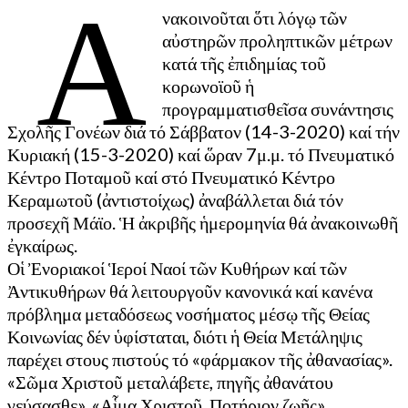
Ἀ
νακοινοῦται ὅτι λόγῳ τῶν
αὐστηρῶν προληπτικῶν μέτρων
κατά τῆς ἐπιδημίας τοῦ
κορωνοϊοῦ ἡ
προγραμματισθεῖσα συνάντησις
Σχολῆς Γονέων διά τό Σάββατον (14-3-2020) καί τήν
Κυριακή (15-3-2020) καί ὥραν 7μ.μ. τό Πνευματικό
Κέντρο Ποταμοῦ καί στό Πνευματικό Κέντρο
Κεραμωτοῦ (ἀντιστοίχως) ἀναβάλλεται διά τόν
προσεχῆ Μάϊο. Ἡ ἀκριβῆς ἡμερομηνία θά ἀνακοινωθῆ
ἐγκαίρως.
Οἱ Ἐνοριακοί Ἱεροί Ναοί τῶν Κυθήρων καί τῶν
Ἀντικυθήρων θά λειτουργοῦν κανονικά καί κανένα
πρόβλημα μεταδόσεως νοσήματος μέσῳ τῆς Θείας
Κοινωνίας δέν ὑφίσταται, διότι ἡ Θεία Μετάληψις
παρέχει στους πιστούς τό «φάρμακον τῆς ἀθανασίας».
«Σῶμα Χριστοῦ μεταλάβετε, πηγῆς ἀθανάτου
γεύσασθε». «Αἷμα Χριστοῦ, Ποτήριον ζωῆς».