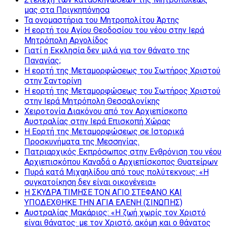
μας στα Πριγκηπόνησα
Τα ονομαστήρια του Μητροπολίτου Άρτης
Η εορτή του Αγίου Θεοδοσίου του νέου στην Ιερά
Μητρόπολη Αργολίδος
Γιατί η Εκκλησία δεν μιλά για τον θάνατο της
Παναγίας;
Η εορτή της Μεταμορφώσεως του Σωτήρος Χριστού
στην Σαντορίνη
Η εορτή της Μεταμορφώσεως του Σωτήρος Χριστού
στην Ιερά Μητρόπολη Θεσσαλονίκης
Χειροτονία Διακόνου από τον Αρχιεπίσκοπο
Αυστραλίας στην Ιερά Επισκοπή Χώρας
Η Εορτή της Μεταμορφώσεως σε Ιστορικά
Προσκυνήματα της Μεσσηνίας.
Πατριαρχικός Εκπρόσωπος στην Ενθρόνιση του νέου
Αρχιεπισκόπου Καναδά ο Αρχιεπίσκοπος Θυατείρων
Πυρά κατά Μιχαηλίδου από τους πολύτεκνους: «Η
συγκατοίκηση δεν είναι οικογένεια»
Η ΣΚΥΔΡΑ ΤΙΜΗΣΕ ΤΟΝ ΑΓΙΟ ΣΤΕΦΑΝΟ ΚΑΙ
ΥΠΟΔΕΧΘΗΚΕ ΤΗΝ ΑΓΙΑ ΕΛΕΝΗ (ΣΙΝΩΠΗΣ)
Αυστραλίας Μακάριος: «Η ζωή χωρίς τον Χριστό
είναι θάνατος· με τον Χριστό, ακόμη και ο θάνατος