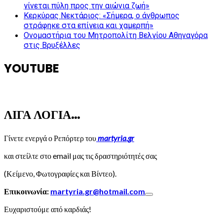
γίνεται πύλη προς την αιώνια ζωή»
Κερκύρας Νεκτάριος: «Σήμερα, ο άνθρωπος
στράφηκε στα επίγεια και χαμερπή»
Ονομαστήρια του Μητροπολίτη Βελγίου Αθηναγόρα
στις Βρυξέλλες
YOUTUBE
ΛΙΓΑ ΛΟΓΙΑ…
Γίνετε ενεργά ο Ρεπόρτερ του
martyria.gr
και στείλτε στο email μας τις δραστηριότητές σας
(Κείμενο, Φωτογραφίες και Βίντεο).
Επικοινωνία:
martyria.gr@hotmail.com
Ευχαριστούμε από καρδιάς!