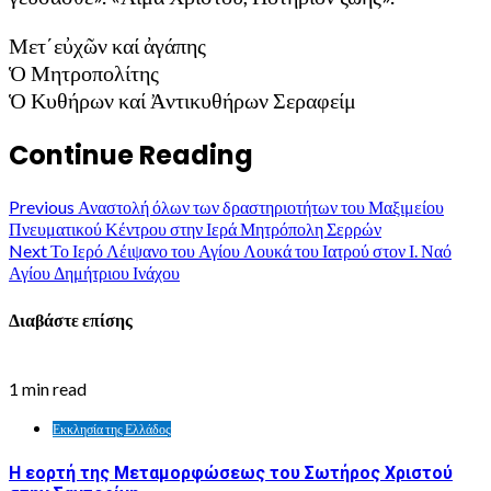
Μετ΄εὐχῶν καί ἀγάπης
Ὁ Μητροπολίτης
Ὁ Κυθήρων καί Ἀντικυθήρων Σεραφείμ
Continue Reading
Previous
Αναστολή όλων των δραστηριοτήτων του Μαξιμείου
Πνευματικού Κέντρου στην Ιερά Μητρόπολη Σερρών
Next
Το Ιερό Λέιψανο του Αγίου Λουκά του Ιατρού στον Ι. Ναό
Αγίου Δημήτριου Ινάχου
Διαβάστε επίσης
1 min read
Εκκλησία της Ελλάδος
Η εορτή της Μεταμορφώσεως του Σωτήρος Χριστού