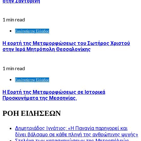
στην Σαντορίνη
1 min read
Εκκλησία της Ελλάδος
Η εορτή της Μεταμορφώσεως του Σωτήρος Χριστού
στην Ιερά Μητρόπολη Θεσσαλονίκης
1 min read
Εκκλησία της Ελλάδος
Η Εορτή της Μεταμορφώσεως σε Ιστορικά
Προσκυνήματα της Μεσσηνίας.
ΡΟΗ ΕΙΔΗΣΕΩΝ
Δημητριάδος Ιγνάτιος: «Η Παναγία παρηγορεί και
δίνει βάλσαμο σε κάθε πληγή της ανθρώπινης ψυχής»
Στελέχη των κατασκηνώσεων της Μητροπόλεώς