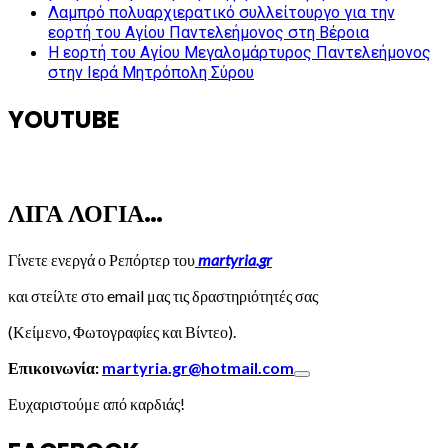
Λαμπρό πολυαρχιερατικό συλλείτουργο για την
εορτή του Αγίου Παντελεήμονος στη Βέροια
Η εορτή του Αγίου Μεγαλομάρτυρος Παντελεήμονος
στην Ιερά Μητρόπολη Σύρου
YOUTUBE
ΛΙΓΑ ΛΟΓΙΑ…
Γίνετε ενεργά ο Ρεπόρτερ του
martyria.gr
και στείλτε στο email μας τις δραστηριότητές σας
(Κείμενο, Φωτογραφίες και Βίντεο).
Επικοινωνία:
martyria.gr@hotmail.com
Ευχαριστούμε από καρδιάς!