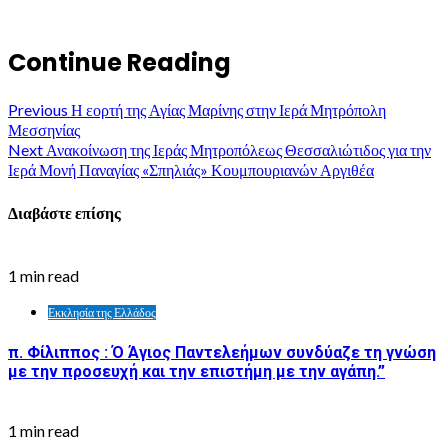
Continue Reading
Previous
Η εορτή της Αγίας Μαρίνης στην Ιερά Μητρόπολη
Μεσσηνίας
Next
Ανακοίνωση της Ιεράς Μητροπόλεως Θεσσαλιώτιδος για την
Ιερά Μονή Παναγίας «Σπηλιάς» Κουμπουριανών Αργιθέα
Διαβάστε επίσης
1 min read
Εκκλησία της Ελλάδος
π. Φίλιππος : Ό Άγιος Παντελεήμων συνδύαζε τη γνώση
με την προσευχή και την επιστήμη με την αγάπη.”
1 min read