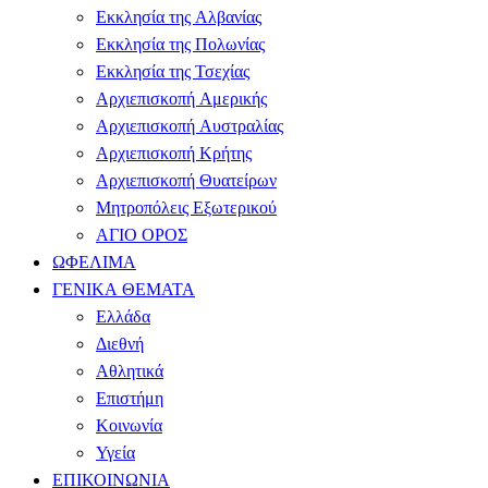
Εκκλησία της Αλβανίας
Εκκλησία της Πολωνίας
Εκκλησία της Τσεχίας
Αρχιεπισκοπή Αμερικής
Αρχιεπισκοπή Αυστραλίας
Αρχιεπισκοπή Κρήτης
Αρχιεπισκοπή Θυατείρων
Μητροπόλεις Εξωτερικού
ΑΓΙΟ ΟΡΟΣ
ΩΦΕΛΙΜΑ
ΓΕΝΙΚΑ ΘΕΜΑΤΑ
Ελλάδα
Διεθνή
Αθλητικά
Επιστήμη
Κοινωνία
Υγεία
ΕΠΙΚΟΙΝΩΝΙΑ