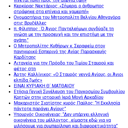
γίνεται πύλη προς την αιώνια ζωή»
Κερκύρας Νεκτάριος: «Σήμερα, ο άνθρωπος
στράφηκε στα επίγεια και χαμερπή»
Ονομαστήρια του Μητροπολίτη Βελγίου Αθηναγόρα
στις Βρυξέλλες
π. Φίλιππος : Ό Άγιος Παντελεήμων συνδύαζε τη
γνώση με την προσευχή και την επιστήμη με την
αγάπη.”
Ο Μητροπολίτης Κυθήρων κ. Σεραφείμ στον
πανηγυρικό Εσπερινό της Αγίας Παρασκευής
Καρδίτσης
Λιτανεία για την Πρόοδο του Τιμίου Σταυρού και
φέτος στη
Άρτης Καλλίνικος: «Ο Σταυρός γεννά Αγίους, οι Άγιοι
ελπίδα ζωής»
ΕΙΝΑΙ ΚΥΡΙΑΚΗ Θ΄ ΜΑΤΘΑΙΟΥ
Ετήσια Γενική Συνέλευση του Παγκοσμίου Συμβουλίου
Κρητών στην ιστορική Ιερά Μονή Αρκαδίου
Μακαριστός Σιατίστης κυρός Παύλος: “Η Εκκλησία
πάντοτε παράγει Αγίους”
Υπουργός Οικογένειας: “Δεν υπάρχει ελληνική
οικογένεια του μέλλοντος…είμαστε εδώ για να
μιλήσουμε για συμπερίληψη και διαφορετικότητα”