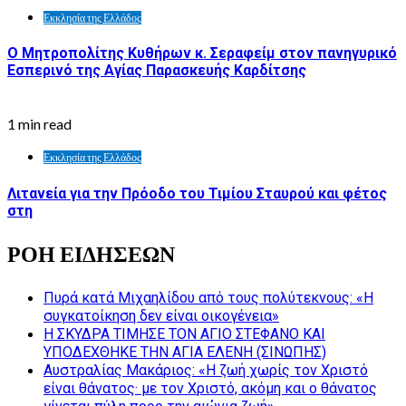
Εκκλησία της Ελλάδος
Ο Μητροπολίτης Κυθήρων κ. Σεραφείμ στον πανηγυρικό
Εσπερινό της Αγίας Παρασκευής Καρδίτσης
1 min read
Εκκλησία της Ελλάδος
Λιτανεία για την Πρόοδο του Τιμίου Σταυρού και φέτος
στη
ΡΟΗ ΕΙΔΗΣΕΩΝ
Πυρά κατά Μιχαηλίδου από τους πολύτεκνους: «Η
συγκατοίκηση δεν είναι οικογένεια»
Η ΣΚΥΔΡΑ ΤΙΜΗΣΕ ΤΟΝ ΑΓΙΟ ΣΤΕΦΑΝΟ ΚΑΙ
ΥΠΟΔΕΧΘΗΚΕ ΤΗΝ ΑΓΙΑ ΕΛΕΝΗ (ΣΙΝΩΠΗΣ)
Αυστραλίας Μακάριος: «Η ζωή χωρίς τον Χριστό
είναι θάνατος· με τον Χριστό, ακόμη και ο θάνατος