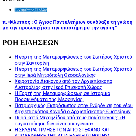
Εκκλησία της Ελλάδος
π. Φίλιππος : Ό Άγιος Παντελεήμων συνδύαζε τη γνώση
με την προσευχή και την επιστήμη με την αγάπη.”
ΡΟΗ ΕΙΔΗΣΕΩΝ
Η εορτή της Μεταμορφώσεως του Σωτήρος Χριστού
στην Σαντορίνη
Η εορτή της Μεταμορφώσεως του Σωτήρος Χριστού
στην Ιερά Μητρόπολη Θεσσαλονίκης
Χειροτονία Διακόνου από τον Αρχιεπίσκοπο
Αυστραλίας στην Ιερά Επισκοπή Χώρας
Η Εορτή της Μεταμορφώσεως σε Ιστορικά
Προσκυνήματα της Μεσσηνίας.
Πατριαρχικός Εκπρόσωπος στην Ενθρόνιση του νέου
Αρχιεπισκόπου Καναδά ο Αρχιεπίσκοπος Θυατείρων
Πυρά κατά Μιχαηλίδου από τους πολύτεκνους: «Η
συγκατοίκηση δεν είναι οικογένεια»
Η ΣΚΥΔΡΑ ΤΙΜΗΣΕ ΤΟΝ ΑΓΙΟ ΣΤΕΦΑΝΟ ΚΑΙ
ΥΠΟΔΕΧΘΗΚΕ ΤΗΝ ΑΓΙΑ ΕΛΕΝΗ (ΣΙΝΩΠΗΣ)