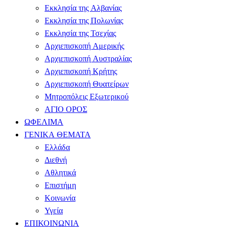
Εκκλησία της Αλβανίας
Εκκλησία της Πολωνίας
Εκκλησία της Τσεχίας
Αρχιεπισκοπή Αμερικής
Αρχιεπισκοπή Αυστραλίας
Αρχιεπισκοπή Κρήτης
Αρχιεπισκοπή Θυατείρων
Μητροπόλεις Εξωτερικού
ΑΓΙΟ ΟΡΟΣ
ΩΦΕΛΙΜΑ
ΓΕΝΙΚΑ ΘΕΜΑΤΑ
Ελλάδα
Διεθνή
Αθλητικά
Επιστήμη
Κοινωνία
Υγεία
ΕΠΙΚΟΙΝΩΝΙΑ