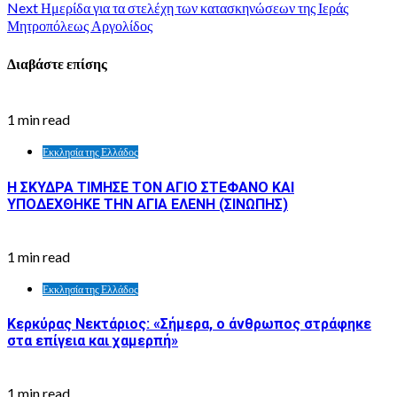
Next
Ημερίδα για τα στελέχη των κατασκηνώσεων της Ιεράς
Μητροπόλεως Αργολίδος
Διαβάστε επίσης
1 min read
Εκκλησία της Ελλάδος
Η ΣΚΥΔΡΑ ΤΙΜΗΣΕ ΤΟΝ ΑΓΙΟ ΣΤΕΦΑΝΟ ΚΑΙ
ΥΠΟΔΕΧΘΗΚΕ ΤΗΝ ΑΓΙΑ ΕΛΕΝΗ (ΣΙΝΩΠΗΣ)
1 min read
Εκκλησία της Ελλάδος
Κερκύρας Νεκτάριος: «Σήμερα, ο άνθρωπος στράφηκε
στα επίγεια και χαμερπή»
1 min read