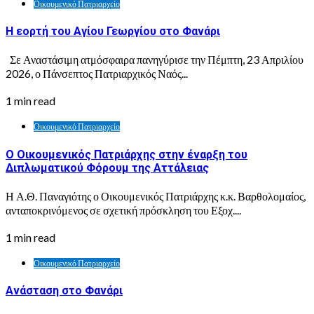
Οικουμενικό Πατριαρχείο
Η εορτή του Αγίου Γεωργίου στο Φανάρι
Σε Αναστάσιμη ατμόσφαιρα πανηγύρισε την Πέμπτη, 23 Απριλίου
2026, ο Πάνσεπτος Πατριαρχικός Ναός...
1 min read
Οικουμενικό Πατριαρχείο
Ο Οικουμενικός Πατριάρχης στην έναρξη του
Διπλωματικού Φόρουμ της Αττάλειας
Η Α.Θ. Παναγιότης ο Οικουμενικός Πατριάρχης κ.κ. Βαρθολομαίος,
ανταποκρινόμενος σε σχετική πρόσκληση του Εξοχ....
1 min read
Οικουμενικό Πατριαρχείο
Ανάσταση στο Φανάρι