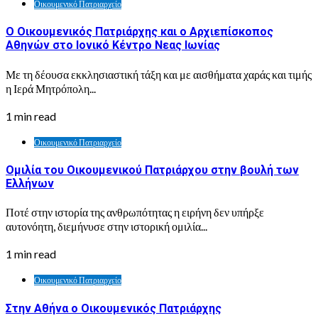
Οικουμενικό Πατριαρχείο
Ο Οικουμενικός Πατριάρχης και ο Αρχιεπίσκοπος
Αθηνών στο Ιονικό Κέντρο Νεας Ιωνίας
Με τη δέουσα εκκλησιαστική τάξη και με αισθήματα χαράς και τιμής
η Ιερά Μητρόπολη...
1 min read
Οικουμενικό Πατριαρχείο
Ομιλία του Οικουμενικού Πατριάρχου στην βουλή των
Ελλήνων
Ποτέ στην ιστορία της ανθρωπότητας η ειρήνη δεν υπήρξε
αυτονόητη, διεμήνυσε στην ιστορική ομιλία...
1 min read
Οικουμενικό Πατριαρχείο
Στην Αθήνα ο Οικουμενικός Πατριάρχης