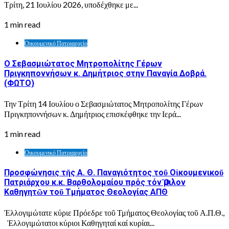
Τρίτη, 21 Ιουλίου 2026, υποδέχθηκε με...
1 min read
Οικουμενικό Πατριαρχείο
Ο Σεβασμιώτατος Μητροπολίτης Γέρων
Πριγκηποννήσων κ. Δημήτριος στην Παναγία Δοβρά.
(ΦΩΤΟ)
Την Τρίτη 14 Ιουλίου ο Σεβασμιώτατος Μητροπολίτης Γέρων
Πριγκηποννήσων κ. Δημήτριος επισκέφθηκε την Ιερά...
1 min read
Οικουμενικό Πατριαρχείο
Προσφώνησις τῆς Α. Θ. Παναγιότητος τοῦ Οἰκουμενικοῦ
Πατριάρχου κ.κ. Βαρθολομαίου πρός τόν Ὅμιλον
Καθηγητῶν τοῦ Τμήματος Θεολογίας ΑΠΘ
Ἐλλογιμώτατε κύριε Πρόεδρε τοῦ Τμήματος Θεολογίας τοῦ Α.Π.Θ.,
Ἐλλογιμώτατοι κύριοι Καθηγηταί καί κυρίαι...