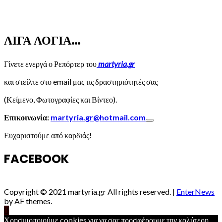
ΛΙΓΑ ΛΟΓΙΑ…
Γίνετε ενεργά ο Ρεπόρτερ του
martyria.gr
και στείλτε στο email μας τις δραστηριότητές σας
(Κείμενο, Φωτογραφίες και Βίντεο).
Επικοινωνία:
martyria.gr@hotmail.com
Ευχαριστούμε από καρδιάς!
FACEBOOK
Copyright © 2021 martyria.gr All rights reserved.
|
EnterNews
by AF themes.
Χρησιμοποιούμε cookies για να σας προσφέρουμε την καλύτερη