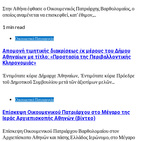
Στην Αθήνα έφθασε ο Οικουμενικός Πατριάρχης Βαρθολομαίος, ο
οποίος αναμένεται να επισκεφθεί, κατ’ έθιμον,...
1 min read
Οικουμενικό Πατριαρχείο
Απομονή τιμητικής διακρίσεως ἐκ μέρους του Δήμου
Αθηναίων με τίτλο: «Προστασία της Περιβαλλοντικής
Κληρονομιάς»
Ἐντιμότατε κύριε Δήμαρχε Ἀθηναίων, Ἐντιμότατε κύριε Πρόεδρε
τοῦ Δημοτικοῦ Συμβουλίου μετά τῶν ἀξιοτίμων μελῶν...
Οικουμενικό Πατριαρχείο
Επίσκεψη Οικουμενικού Πατριάρχου στο Μέγαρο της
Ιεράς Αρχιεπισκοπής Αθηνών (βίντεο)
Επίσκεψη Οικουμενικού Πατριάρχου Βαρθολομαίου στον
Αρχιεπίσκοπο Αθηνών και πάσης Ελλάδος Ιερώνυμο, στο Μέγαρο