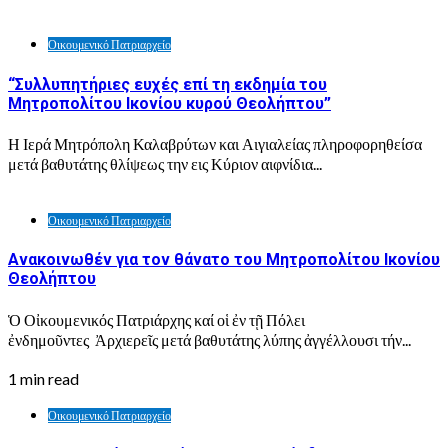
Οικουμενικό Πατριαρχείο
“Συλλυπητήριες ευχές επί τη εκδημία του
Μητροπολίτου Ικονίου κυρού Θεολήπτου”
Η Ιερά Μητρόπολη Καλαβρύτων και Αιγιαλείας πληροφορηθείσα
μετά βαθυτάτης θλίψεως την εις Κύριον αιφνίδια...
Οικουμενικό Πατριαρχείο
Ανακοινωθέν για τον θάνατο του Μητροπολίτου Ικονίου
Θεολήπτου
Ὁ Οἰκουμενικός Πατριάρχης καί οἱ ἐν τῇ Πόλει
ἐνδημοῦντες Ἀρχιερεῖς μετά βαθυτάτης λύπης ἀγγέλλουσι τήν...
1 min read
Οικουμενικό Πατριαρχείο