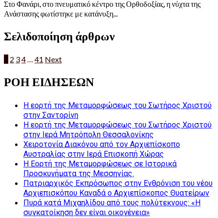
Στο Φανάρι, στο πνευματικό κέντρο της Ορθοδοξίας, η νύχτα της
Ανάστασης φωτίστηκε με κατάνυξη...
Σελιδοποίηση άρθρων
1
2
3
4
…
41
Next
ΡΟΗ ΕΙΔΗΣΕΩΝ
Η εορτή της Μεταμορφώσεως του Σωτήρος Χριστού
στην Σαντορίνη
Η εορτή της Μεταμορφώσεως του Σωτήρος Χριστού
στην Ιερά Μητρόπολη Θεσσαλονίκης
Χειροτονία Διακόνου από τον Αρχιεπίσκοπο
Αυστραλίας στην Ιερά Επισκοπή Χώρας
Η Εορτή της Μεταμορφώσεως σε Ιστορικά
Προσκυνήματα της Μεσσηνίας.
Πατριαρχικός Εκπρόσωπος στην Ενθρόνιση του νέου
Αρχιεπισκόπου Καναδά ο Αρχιεπίσκοπος Θυατείρων
Πυρά κατά Μιχαηλίδου από τους πολύτεκνους: «Η
συγκατοίκηση δεν είναι οικογένεια»