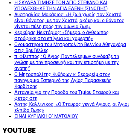
Η ΣΚΥΔΡΑ ΤΙΜΗΣΕ ΤΟΝ ΑΓΙΟ ΣΤΕΦΑΝΟ ΚΑΙ
ΥΠΟΔΕΧΘΗΚΕ ΤΗΝ ΑΓΙΑ ΕΛΕΝΗ (ΣΙΝΩΠΗΣ)
Αυστραλίας Μακάριος: «Η ζωή χωρίς τον Χριστό
είναι θάνατος· με τον Χριστό, ακόμη και ο θάνατος
γίνεται πύλη προς την αιώνια ζωή»
Κερκύρας Νεκτάριος: «Σήμερα, ο άνθρωπος
στράφηκε στα επίγεια και χαμερπή»
Ονομαστήρια του Μητροπολίτη Βελγίου Αθηναγόρα
στις Βρυξέλλες
π. Φίλιππος : Ό Άγιος Παντελεήμων συνδύαζε τη
γνώση με την προσευχή και την επιστήμη με την
αγάπη.”
Ο Μητροπολίτης Κυθήρων κ. Σεραφείμ στον
πανηγυρικό Εσπερινό της Αγίας Παρασκευής
Καρδίτσης
Λιτανεία για την Πρόοδο του Τιμίου Σταυρού και
φέτος στη
Άρτης Καλλίνικος: «Ο Σταυρός γεννά Αγίους, οι Άγιοι
ελπίδα ζωής»
ΕΙΝΑΙ ΚΥΡΙΑΚΗ Θ΄ ΜΑΤΘΑΙΟΥ
YOUTUBE