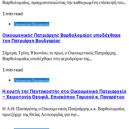
Βαρθολομαίος, πραγματοποιώντας την καθιερωμένη επίσκεψή του...
1 min read
Οικουμενικό Πατριαρχείο
Οικουμενικός Πατριάρχης Βαρθολομαίος υποδέχθηκε
τον Πατριάρχη Βουλγαρίας
Σήμερα, Τρίτη, 9 Ιουνίου, το πρωί, ο Οικουμενικός Πατριάρχης
Βαρθολομαίος υποδέχθηκε στο αεροδρόμιο της...
1 min read
Οικουμενικό Πατριαρχείο
Η εορτή της Πεντηκοστής στο Οικουμενικό Πατριαρχείο
– Χειροτονία Θεοφιλ. Επισκόπου Ταμισού κ. Παναρέτου
Η Α.Θ. Παναγιότης ο Οικουμενικός Πατριάρχης κ.κ. Βαρθολομαίος
προεξήρχε της Θείας Λειτουργίας για την...