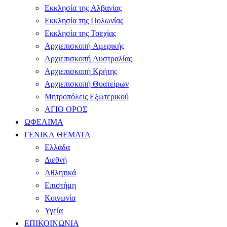
Εκκλησία της Αλβανίας
Εκκλησία της Πολωνίας
Εκκλησία της Τσεχίας
Αρχιεπισκοπή Αμερικής
Αρχιεπισκοπή Αυστραλίας
Αρχιεπισκοπή Κρήτης
Αρχιεπισκοπή Θυατείρων
Μητροπόλεις Εξωτερικού
ΑΓΙΟ ΟΡΟΣ
ΩΦΕΛΙΜΑ
ΓΕΝΙΚΑ ΘΕΜΑΤΑ
Ελλάδα
Διεθνή
Αθλητικά
Επιστήμη
Κοινωνία
Υγεία
ΕΠΙΚΟΙΝΩΝΙΑ