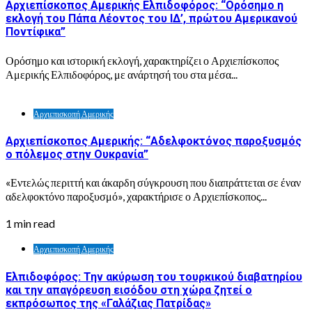
Αρχιεπίσκοπος Αμερικής Ελπιδοφόρος: “Ορόσημο η
εκλογή του Πάπα Λέοντος του ΙΔ’, πρώτου Αμερικανού
Ποντίφικα”
Ορόσημο και ιστορική εκλογή, χαρακτηρίζει ο Αρχιεπίσκοπος
Αμερικής Ελπιδοφόρος, με ανάρτησή του στα μέσα...
Αρχιεπισκοπή Αμερικής
Αρχιεπίσκοπος Αμερικής: “Αδελφοκτόνος παροξυσμός
ο πόλεμος στην Ουκρανία”
«Εντελώς περιττή και άκαρδη σύγκρουση που διαπράττεται σε έναν
αδελφοκτόνο παροξυσμό», χαρακτήρισε ο Αρχιεπίσκοπος...
1 min read
Αρχιεπισκοπή Αμερικής
Ελπιδοφόρος: Την ακύρωση του τουρκικού διαβατηρίου
και την απαγόρευση εισόδου στη χώρα ζητεί ο
εκπρόσωπος της «Γαλάζιας Πατρίδας»