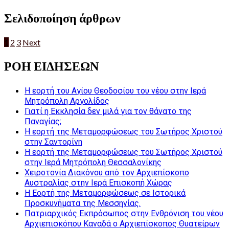
Σελιδοποίηση άρθρων
1
2
3
Next
ΡΟΗ ΕΙΔΗΣΕΩΝ
Η εορτή του Αγίου Θεοδοσίου του νέου στην Ιερά
Μητρόπολη Αργολίδος
Γιατί η Εκκλησία δεν μιλά για τον θάνατο της
Παναγίας;
Η εορτή της Μεταμορφώσεως του Σωτήρος Χριστού
στην Σαντορίνη
Η εορτή της Μεταμορφώσεως του Σωτήρος Χριστού
στην Ιερά Μητρόπολη Θεσσαλονίκης
Χειροτονία Διακόνου από τον Αρχιεπίσκοπο
Αυστραλίας στην Ιερά Επισκοπή Χώρας
Η Εορτή της Μεταμορφώσεως σε Ιστορικά
Προσκυνήματα της Μεσσηνίας.
Πατριαρχικός Εκπρόσωπος στην Ενθρόνιση του νέου
Αρχιεπισκόπου Καναδά ο Αρχιεπίσκοπος Θυατείρων