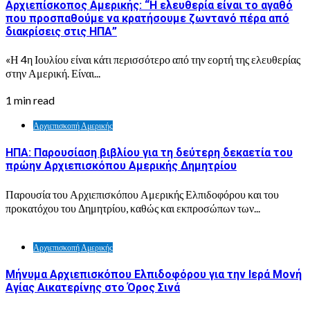
Αρχιεπίσκοπος Αμερικής: “Η ελευθερία είναι το αγαθό
που προσπαθούμε να κρατήσουμε ζωντανό πέρα από
διακρίσεις στις ΗΠΑ”
«Η 4η Ιουλίου είναι κάτι περισσότερο από την εορτή της ελευθερίας
στην Αμερική. Είναι...
1 min read
Αρχιεπισκοπή Αμερικής
ΗΠΑ: Παρουσίαση βιβλίου για τη δεύτερη δεκαετία του
πρώην Αρχιεπισκόπου Αμερικής Δημητρίου
Παρουσία του Αρχιεπισκόπου Αμερικής Ελπιδοφόρου και του
προκατόχου του Δημητρίου, καθώς και εκπροσώπων των...
Αρχιεπισκοπή Αμερικής
Μήνυμα Αρχιεπισκόπου Ελπιδοφόρου για την Ιερά Μονή
Αγίας Αικατερίνης στο Όρος Σινά