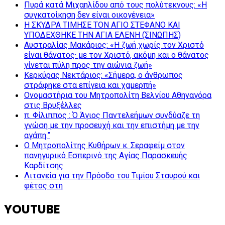
Πυρά κατά Μιχαηλίδου από τους πολύτεκνους: «Η
συγκατοίκηση δεν είναι οικογένεια»
Η ΣΚΥΔΡΑ ΤΙΜΗΣΕ ΤΟΝ ΑΓΙΟ ΣΤΕΦΑΝΟ ΚΑΙ
ΥΠΟΔΕΧΘΗΚΕ ΤΗΝ ΑΓΙΑ ΕΛΕΝΗ (ΣΙΝΩΠΗΣ)
Αυστραλίας Μακάριος: «Η ζωή χωρίς τον Χριστό
είναι θάνατος· με τον Χριστό, ακόμη και ο θάνατος
γίνεται πύλη προς την αιώνια ζωή»
Κερκύρας Νεκτάριος: «Σήμερα, ο άνθρωπος
στράφηκε στα επίγεια και χαμερπή»
Ονομαστήρια του Μητροπολίτη Βελγίου Αθηναγόρα
στις Βρυξέλλες
π. Φίλιππος : Ό Άγιος Παντελεήμων συνδύαζε τη
γνώση με την προσευχή και την επιστήμη με την
αγάπη.”
Ο Μητροπολίτης Κυθήρων κ. Σεραφείμ στον
πανηγυρικό Εσπερινό της Αγίας Παρασκευής
Καρδίτσης
Λιτανεία για την Πρόοδο του Τιμίου Σταυρού και
φέτος στη
YOUTUBE