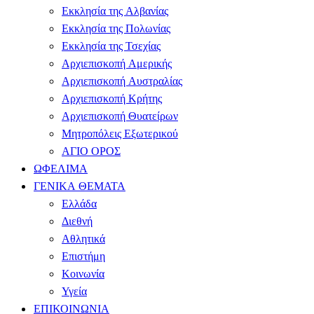
Εκκλησία της Αλβανίας
Εκκλησία της Πολωνίας
Εκκλησία της Τσεχίας
Αρχιεπισκοπή Αμερικής
Αρχιεπισκοπή Αυστραλίας
Αρχιεπισκοπή Κρήτης
Αρχιεπισκοπή Θυατείρων
Μητροπόλεις Εξωτερικού
ΑΓΙΟ ΟΡΟΣ
ΩΦΕΛΙΜΑ
ΓΕΝΙΚΑ ΘΕΜΑΤΑ
Ελλάδα
Διεθνή
Αθλητικά
Επιστήμη
Κοινωνία
Υγεία
ΕΠΙΚΟΙΝΩΝΙΑ