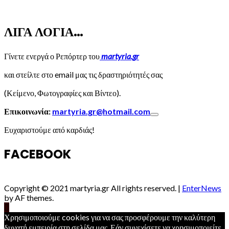
ΛΙΓΑ ΛΟΓΙΑ…
Γίνετε ενεργά ο Ρεπόρτερ του
martyria.gr
και στείλτε στο email μας τις δραστηριότητές σας
(Κείμενο, Φωτογραφίες και Βίντεο).
Επικοινωνία:
martyria.gr@hotmail.com
Ευχαριστούμε από καρδιάς!
FACEBOOK
Copyright © 2021 martyria.gr All rights reserved.
|
EnterNews
by AF themes.
Χρησιμοποιούμε cookies για να σας προσφέρουμε την καλύτερη
δυνατή εμπειρία στη σελίδα μας. Εάν συνεχίσετε να χρησιμοποιείτε