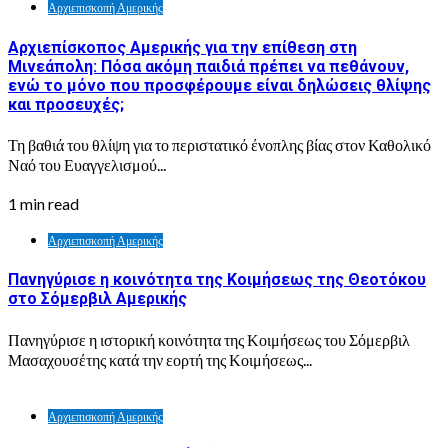
Αρχιεπισκοπή Αμερικής
Αρχιεπίσκοπος Αμερικής για την επίθεση στη
Μινεάπολη: Πόσα ακόμη παιδιά πρέπει να πεθάνουν,
ενώ το μόνο που προσφέρουμε είναι δηλώσεις θλίψης
και προσευχές;
Τη βαθιά του θλίψη για το περιστατικό ένοπλης βίας στον Καθολικό
Ναό του Ευαγγελισμού...
1 min read
Αρχιεπισκοπή Αμερικής
Πανηγύρισε η κοινότητα της Κοιμήσεως της Θεοτόκου
στο Σόμερβιλ Αμερικής
Πανηγύρισε η ιστορική κοινότητα της Κοιμήσεως του Σόμερβιλ
Μασαχουσέτης κατά την εορτή της Κοιμήσεως...
Αρχιεπισκοπή Αμερικής