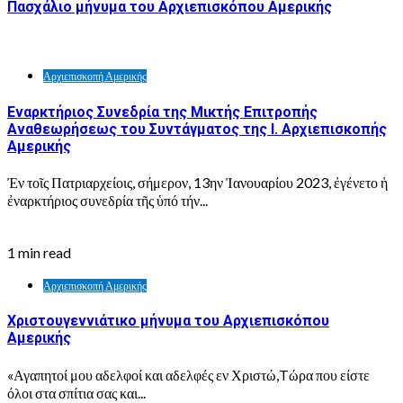
Πασχάλιο μήνυμα του Αρχιεπισκόπου Αμερικής
Αρχιεπισκοπή Αμερικής
Εναρκτήριος Συνεδρία της Μικτής Επιτροπής
Αναθεωρήσεως του Συντάγματος της Ι. Αρχιεπισκοπής
Αμερικής
Ἐν τοῖς Πατριαρχείοις, σήμερον, 13ην Ἰανουαρίου 2023, ἐγένετο ἡ
ἐναρκτήριος συνεδρία τῆς ὑπό τήν...
1 min read
Αρχιεπισκοπή Αμερικής
Χριστουγεννιάτικο μήνυμα του Αρχιεπισκόπου
Αμερικής
«Αγαπητοί μου αδελφοί και αδελφές εν Χριστώ,Tώρα που είστε
όλοι στα σπίτια σας και...