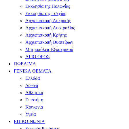
Εκκλησία της Πολωνίας
Εκκλησία της Τσεχίας
Αρχιεπισκοπή Αμερικής
Αρχιεπισκοπή Αυστραλίας
Αρχιεπισκοπή Κρήτης
Αρχιεπισκοπή Θυατείρων
Μητροπόλεις Εξωτερικού
ΑΓΙΟ ΟΡΟΣ
ΩΦΕΛΙΜΑ
ΓΕΝΙΚΑ ΘΕΜΑΤΑ
Ελλάδα
Διεθνή
Αθλητικά
Επιστήμη
Κοινωνία
Υγεία
ΕΠΙΚΟΙΝΩΝΙΑ
Ενεργός Ρεπόρτερ