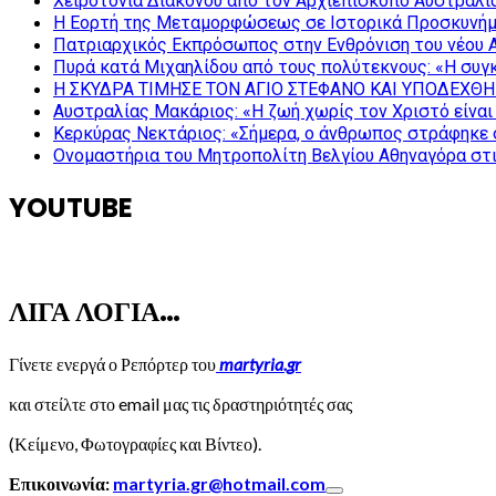
Χειροτονία Διακόνου από τον Αρχιεπίσκοπο Αυστραλί
Η Εορτή της Μεταμορφώσεως σε Ιστορικά Προσκυνήμ
Πατριαρχικός Εκπρόσωπος στην Ενθρόνιση του νέου 
Πυρά κατά Μιχαηλίδου από τους πολύτεκνους: «Η συγκ
Η ΣΚΥΔΡΑ ΤΙΜΗΣΕ ΤΟΝ ΑΓΙΟ ΣΤΕΦΑΝΟ ΚΑΙ ΥΠΟΔΕΧΘΗ
Αυστραλίας Μακάριος: «Η ζωή χωρίς τον Χριστό είναι 
Κερκύρας Νεκτάριος: «Σήμερα, ο άνθρωπος στράφηκε σ
Ονομαστήρια του Μητροπολίτη Βελγίου Αθηναγόρα στ
YOUTUBE
ΛΙΓΑ ΛΟΓΙΑ…
Γίνετε ενεργά ο Ρεπόρτερ του
martyria.gr
και στείλτε στο email μας τις δραστηριότητές σας
(Κείμενο, Φωτογραφίες και Βίντεο).
Επικοινωνία:
martyria.gr@hotmail.com