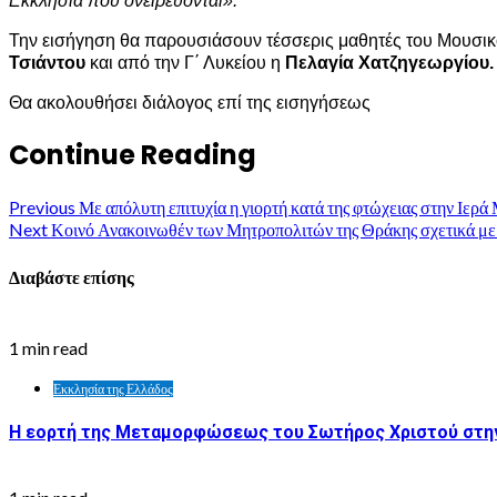
Εκκλησία που ονειρεύονται».
Την εισήγηση θα παρουσιάσουν τέσσερις μαθητές του Μουσικο
Τσιάντου
και από την Γ΄ Λυκείου η
Πελαγία Χατζηγεωργίου.
Θα ακολουθήσει διάλογος επί της εισηγήσεως
Continue Reading
Previous
Με απόλυτη επιτυχία η γιορτή κατά της φτώχειας στην Ιερ
Next
Κοινό Ανακοινωθέν των Μητροπολιτών της Θράκης σχετικά με
Διαβάστε επίσης
1 min read
Εκκλησία της Ελλάδος
Η εορτή της Μεταμορφώσεως του Σωτήρος Χριστού στην