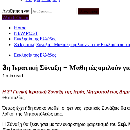
Αναζήτηση για:
Watch Online
Home
NEW POST
Εκκλησία της Ελλάδος
3η Ιερατική Σύναξη – Μαθητές ομιλούν για την Εκκλησία που ο
Εκκλησία της Ελλάδος
3η Ιερατική Σύναξη – Μαθητές ομιλούν για
1 min read
η
Η 3
Γενική Ιερατική Σύναξη της Ιεράς Μητροπόλεως Δημ
Θεσσαλίας.
Όπως έχει ήδη ανακοινωθεί, οι φετινές Ιερατικές Συνάξεις θα
λαϊκοί της Μητροπόλεώς μας.
Η Σύναξη θα ξεκινήσει με τον εναρκτήριο χαιρετισμό του
Σεβ. 