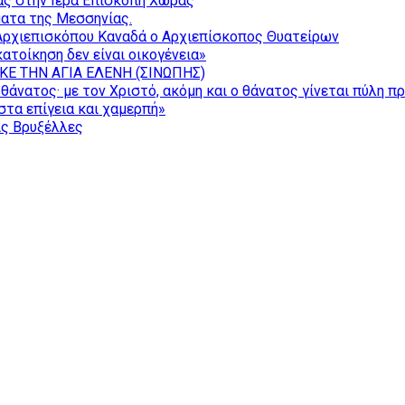
ας στην Ιερά Επισκοπή Χώρας
ατα της Μεσσηνίας.
Αρχιεπισκόπου Καναδά ο Αρχιεπίσκοπος Θυατείρων
ατοίκηση δεν είναι οικογένεια»
ΚΕ ΤΗΝ ΑΓΙΑ ΕΛΕΝΗ (ΣΙΝΩΠΗΣ)
θάνατος· με τον Χριστό, ακόμη και ο θάνατος γίνεται πύλη π
τα επίγεια και χαμερπή»
ις Βρυξέλλες