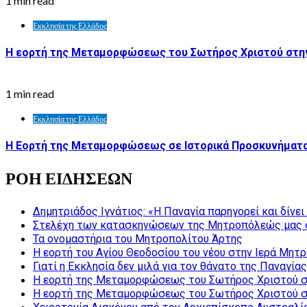
1 min read
Εκκλησία της Ελλάδος
Η εορτή της Μεταμορφώσεως του Σωτήρος Χριστού στη
1 min read
Εκκλησία της Ελλάδος
Η Εορτή της Μεταμορφώσεως σε Ιστορικά Προσκυνήματα
ΡΟΗ ΕΙΔΗΣΕΩΝ
Δημητριάδος Ιγνάτιος: «Η Παναγία παρηγορεί και δίνε
Στελέχη των κατασκηνώσεων της Μητροπόλεώς μας 
Τα ονομαστήρια του Μητροπολίτου Άρτης
Η εορτή του Αγίου Θεοδοσίου του νέου στην Ιερά Μητ
Γιατί η Εκκλησία δεν μιλά για τον θάνατο της Παναγίας
Η εορτή της Μεταμορφώσεως του Σωτήρος Χριστού σ
Η εορτή της Μεταμορφώσεως του Σωτήρος Χριστού σ