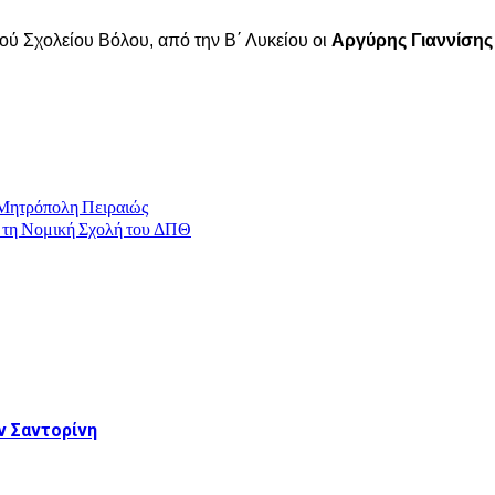
ύ Σχολείου Βόλου, από την Β΄ Λυκείου οι
Αργύρης Γιαννίσης
ά Μητρόπολη Πειραιώς
 τη Νομική Σχολή του ΔΠΘ
 Σαντορίνη