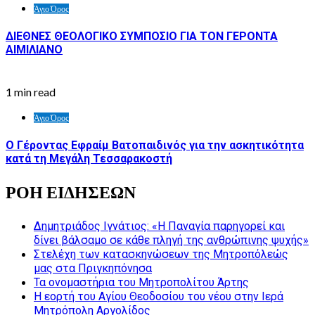
Άγιο Όρος
ΔΙΕΘΝΕΣ ΘΕΟΛΟΓΙΚΟ ΣΥΜΠΟΣΙΟ ΓΙΑ ΤΟΝ ΓΕΡΟΝΤΑ
ΑΙΜΙΛΙΑΝΟ
1 min read
Άγιο Όρος
Ο Γέροντας Εφραίμ Βατοπαιδινός για την ασκητικότητα
κατά τη Μεγάλη Τεσσαρακοστή
ΡΟΗ ΕΙΔΗΣΕΩΝ
Δημητριάδος Ιγνάτιος: «Η Παναγία παρηγορεί και
δίνει βάλσαμο σε κάθε πληγή της ανθρώπινης ψυχής»
Στελέχη των κατασκηνώσεων της Μητροπόλεώς
μας στα Πριγκηπόνησα
Τα ονομαστήρια του Μητροπολίτου Άρτης
Η εορτή του Αγίου Θεοδοσίου του νέου στην Ιερά
Μητρόπολη Αργολίδος