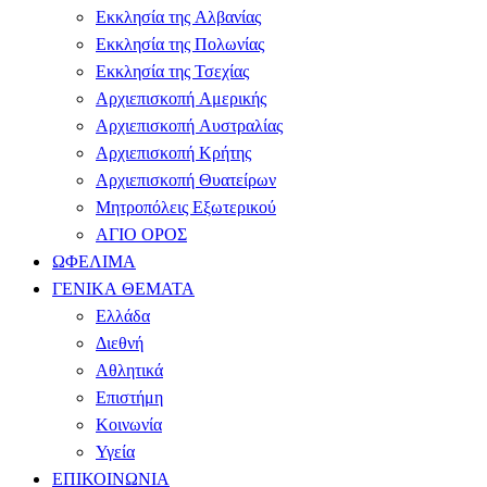
Εκκλησία της Αλβανίας
Εκκλησία της Πολωνίας
Εκκλησία της Τσεχίας
Αρχιεπισκοπή Αμερικής
Αρχιεπισκοπή Αυστραλίας
Αρχιεπισκοπή Κρήτης
Αρχιεπισκοπή Θυατείρων
Μητροπόλεις Εξωτερικού
ΑΓΙΟ ΟΡΟΣ
ΩΦΕΛΙΜΑ
ΓΕΝΙΚΑ ΘΕΜΑΤΑ
Ελλάδα
Διεθνή
Αθλητικά
Επιστήμη
Κοινωνία
Υγεία
ΕΠΙΚΟΙΝΩΝΙΑ