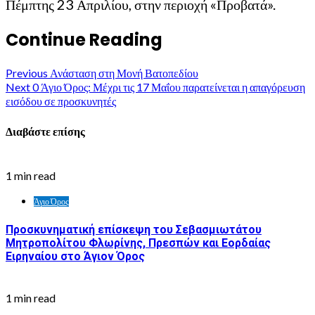
Πέμπτης 23 Απριλίου, στην περιοχή «Προβατά».
Continue Reading
Previous
Ανάσταση στη Μονή Βατοπεδίου
Next
0 Άγιο Όρος: Μέχρι τις 17 Μαΐου παρατείνεται η απαγόρευση
εισόδου σε προσκυνητές
Διαβάστε επίσης
1 min read
Άγιο Όρος
Προσκυνηματική επίσκεψη του Σεβασμιωτάτου
Μητροπολίτου Φλωρίνης, Πρεσπών και Εορδαίας
Ειρηναίου στο Άγιον Όρος
1 min read