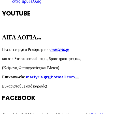
στις Βρυξέλλες
YOUTUBE
ΛΙΓΑ ΛΟΓΙΑ…
Γίνετε ενεργά ο Ρεπόρτερ του
martyria.gr
και στείλτε στο email μας τις δραστηριότητές σας
(Κείμενο, Φωτογραφίες και Βίντεο).
Επικοινωνία:
martyria.gr@hotmail.com
Ευχαριστούμε από καρδιάς!
FACEBOOK