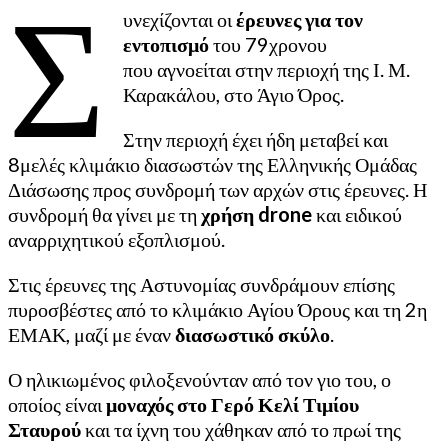
Σ
υνεχίζονται οι
έρευνες για τον
εντοπισμό
του 79χρονου
που αγνοείται στην περιοχή της Ι. Μ.
Καρακάλου, στο Άγιο Όρος.
Στην περιοχή έχει ήδη μεταβεί και
8μελές κλιμάκιο διασωστών της Ελληνικής Ομάδας
Διάσωσης προς συνδρομή των αρχών στις έρευνες. Η
συνδρομή θα γίνει με τη
χρήση drone
και ειδικού
αναρριχητικού εξοπλισμού.
Στις έρευνες της Αστυνομίας συνδράμουν επίσης
πυροσβέστες από το κλιμάκιο Αγίου Όρους και τη 2η
ΕΜΑΚ, μαζί με έναν
διασωστικό σκύλο
.
Ο ηλικιωμένος φιλοξενούνταν από τον γιο του, ο
οποίος είναι
μοναχός στο Γερό Κελί Τιμίου
Σταυρού
και τα ίχνη του χάθηκαν από το πρωί της