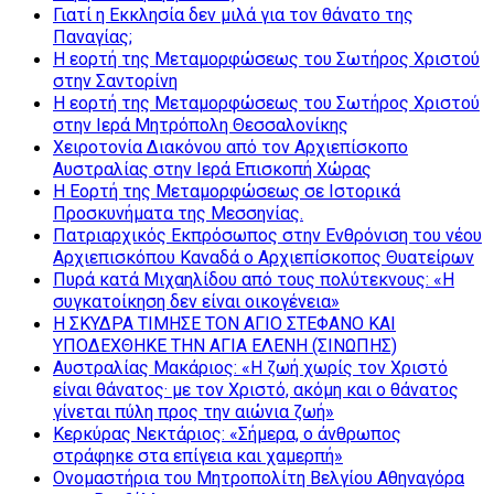
Γιατί η Εκκλησία δεν μιλά για τον θάνατο της
Παναγίας;
Η εορτή της Μεταμορφώσεως του Σωτήρος Χριστού
στην Σαντορίνη
Η εορτή της Μεταμορφώσεως του Σωτήρος Χριστού
στην Ιερά Μητρόπολη Θεσσαλονίκης
Χειροτονία Διακόνου από τον Αρχιεπίσκοπο
Αυστραλίας στην Ιερά Επισκοπή Χώρας
Η Εορτή της Μεταμορφώσεως σε Ιστορικά
Προσκυνήματα της Μεσσηνίας.
Πατριαρχικός Εκπρόσωπος στην Ενθρόνιση του νέου
Αρχιεπισκόπου Καναδά ο Αρχιεπίσκοπος Θυατείρων
Πυρά κατά Μιχαηλίδου από τους πολύτεκνους: «Η
συγκατοίκηση δεν είναι οικογένεια»
Η ΣΚΥΔΡΑ ΤΙΜΗΣΕ ΤΟΝ ΑΓΙΟ ΣΤΕΦΑΝΟ ΚΑΙ
ΥΠΟΔΕΧΘΗΚΕ ΤΗΝ ΑΓΙΑ ΕΛΕΝΗ (ΣΙΝΩΠΗΣ)
Αυστραλίας Μακάριος: «Η ζωή χωρίς τον Χριστό
είναι θάνατος· με τον Χριστό, ακόμη και ο θάνατος
γίνεται πύλη προς την αιώνια ζωή»
Κερκύρας Νεκτάριος: «Σήμερα, ο άνθρωπος
στράφηκε στα επίγεια και χαμερπή»
Ονομαστήρια του Μητροπολίτη Βελγίου Αθηναγόρα