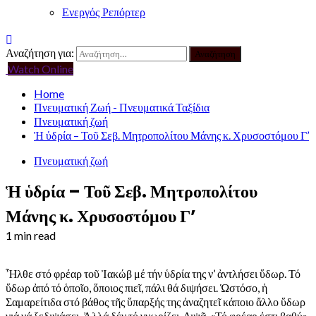
Ενεργός Ρεπόρτερ
Αναζήτηση για:
Watch Online
Home
Πνευματική Ζωή - Πνευματικά Ταξίδια
Πνευματική ζωή
Ἡ ὑδρία – Τοῦ Σεβ. Μητροπολίτου Μάνης κ. Χρυσοστόμου Γ’
Πνευματική ζωή
Ἡ ὑδρία – Τοῦ Σεβ. Μητροπολίτου
Μάνης κ. Χρυσοστόμου Γ’
1 min read
Ἦλθε στό φρέαρ τοῦ Ἰακώβ μέ τήν ὑδρία της ν’ ἀντλήσει ὕδωρ. Τό
ὕδωρ ἀπό τό ὁποῖο, ὅποιος πιεῖ, πάλι θά διψήσει. Ὡστόσο, ἡ
Σαμαρείτιδα στό βάθος τῆς ὕπαρξής της ἀναζητεῖ κάποιο ἄλλο ὕδωρ
γιά νά ξεδιψάσει. Ἀλλά δέν τό γνωρίζει. Διψᾶ. «Τό φρέαρ ἐστι βαθύ».