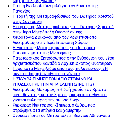
Μητρόπολη Αργολίδος
Γιατί η Εκκλησία δεν μιλά για τον θάνατο της
Παναγίας;
Η εορτή της Μεταμορφώσεως του Σωτήρος Χριστού
στην Σαντορίνη
Η εορτή της Μεταμορφώσεως του Σωτήρος Χριστού
στην Ιερά Μητρόπολη Θεσσαλονίκης
Χειροτονία Διακόνου από τον Αρχιεπίσκοπο
Αυστραλίας στην Ιερά Επισκοπή Χώρας
Η Εορτή της Μεταμορφώσεως σε Ιστορικά
Προσκυνήματα της Μεσσηνίας.
Πατριαρχικός Εκπρόσωπος στην Ενθρόνιση του νέου
Αρχιεπισκόπου Καναδά ο Αρχιεπίσκοπος Θυατείρων
Πυρά κατά Μιχαηλίδου από τους πολύτεκνους: «Η
συγκατοίκηση δεν είναι οικογένεια»
Η ΣΚΥΔΡΑ ΤΙΜΗΣΕ ΤΟΝ ΑΓΙΟ ΣΤΕΦΑΝΟ ΚΑΙ
ΥΠΟΔΕΧΘΗΚΕ ΤΗΝ ΑΓΙΑ ΕΛΕΝΗ (ΣΙΝΩΠΗΣ)
Αυστραλίας Μακάριος: «Η ζωή χωρίς τον Χριστό
είναι θάνατος· με τον Χριστό, ακόμη και ο θάνατος
γίνεται πύλη προς την αιώνια ζωή»
Κερκύρας Νεκτάριος: «Σήμερα, ο άνθρωπος
στράφηκε στα επίγεια και χαμερπή»
Ονομαστήρια του Μητροπολίτη Βελγίου Αθηναγόρα