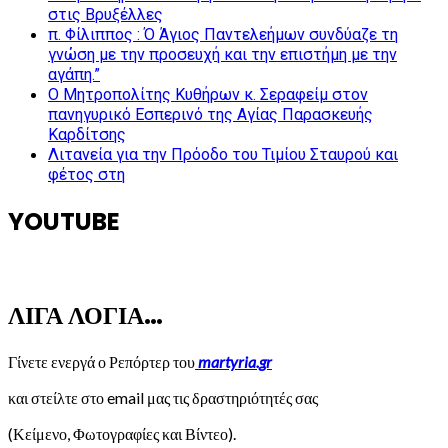
στις Βρυξέλλες
π. Φίλιππος : Ό Άγιος Παντελεήμων συνδύαζε τη
γνώση με την προσευχή και την επιστήμη με την
αγάπη.”
Ο Μητροπολίτης Κυθήρων κ. Σεραφείμ στον
πανηγυρικό Εσπερινό της Αγίας Παρασκευής
Καρδίτσης
Λιτανεία για την Πρόοδο του Τιμίου Σταυρού και
φέτος στη
YOUTUBE
ΛΙΓΑ ΛΟΓΙΑ…
Γίνετε ενεργά ο Ρεπόρτερ του
martyria.gr
και στείλτε στο email μας τις δραστηριότητές σας
(Κείμενο, Φωτογραφίες και Βίντεο).