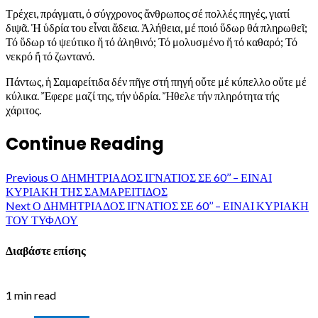
Τρέχει, πράγματι, ὁ σύγχρονος ἄνθρωπος σέ πολλές πηγές, γιατί
διψᾶ. Ἡ ὑδρία του εἶναι ἄδεια. Ἀλήθεια, μέ ποιό ὕδωρ θά πληρωθεῖ;
Τό ὕδωρ τό ψεύτικο ἤ τό ἀληθινό; Τό μολυσμένο ἤ τό καθαρό; Τό
νεκρό ἤ τό ζωντανό.
Πάντως, ἡ Σαμαρείτιδα δέν πῆγε στή πηγή οὔτε μέ κύπελλο οὔτε μέ
κύλικα. Ἔφερε μαζί της, τήν ὑδρία. Ἤθελε τήν πληρότητα τής
χάριτος.
Continue Reading
Previous
Ο ΔΗΜΗΤΡΙΑΔΟΣ ΙΓΝΑΤΙΟΣ ΣΕ 60’’ – ΕΙΝΑΙ
ΚΥΡΙΑΚΗ ΤΗΣ ΣΑΜΑΡΕΙΤΙΔΟΣ
Next
Ο ΔΗΜΗΤΡΙΑΔΟΣ ΙΓΝΑΤΙΟΣ ΣΕ 60’’ – ΕΙΝΑΙ ΚΥΡΙΑΚΗ
ΤΟΥ ΤΥΦΛΟΥ
Διαβάστε επίσης
1 min read