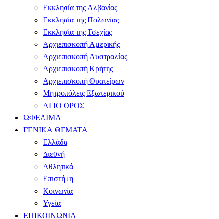
Εκκλησία της Αλβανίας
Εκκλησία της Πολωνίας
Εκκλησία της Τσεχίας
Αρχιεπισκοπή Αμερικής
Αρχιεπισκοπή Αυστραλίας
Αρχιεπισκοπή Κρήτης
Αρχιεπισκοπή Θυατείρων
Μητροπόλεις Εξωτερικού
ΑΓΙΟ ΟΡΟΣ
ΩΦΕΛΙΜΑ
ΓΕΝΙΚΑ ΘΕΜΑΤΑ
Ελλάδα
Διεθνή
Αθλητικά
Επιστήμη
Κοινωνία
Υγεία
ΕΠΙΚΟΙΝΩΝΙΑ