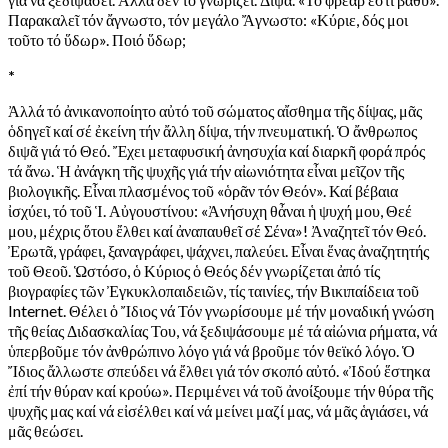
Παρακαλεῖ τόν ἄγνωστο, τόν μεγάλο Ἄγνωστο: «Κύριε, δός μοι
τοῦτο τό ὕδωρ». Ποιό ὕδωρ;
*
Ἀλλά τό ἀνικανοποίητο αὐτό τοῦ σώματος αἴσθημα τῆς δίψας, μᾶς
ὁδηγεῖ καί σέ ἐκείνη τήν ἄλλη δίψα, τήν πνευματική. Ὁ ἄνθρωπος
διψᾶ γιά τό Θεό. Ἔχει μεταφυσική ἀνησυχία καί διαρκῆ φορά πρός
τά ἄνω. Ἡ ἀνάγκη τῆς ψυχῆς γιά τήν αἰωνιότητα εἶναι μεῖζον τῆς
βιολογικῆς. Εἶναι πλασμένος τοῦ «ὁρᾶν τόν Θεόν». Καί βέβαια
ἰσχύει, τό τοῦ Ἱ. Αὐγουστίνου: «Ἀνήσυχη θἆναι ἡ ψυχή μου, Θεέ
μου, μέχρις ὅτου ἔλθει καί ἀναπαυθεῖ σέ Σένα»! Ἀναζητεῖ τόν Θεό.
Ἐρωτᾶ, γράφει, ξαναγράφει, ψάχνει, παλεύει. Εἶναι ἕνας ἀναζητητής
τοῦ Θεοῦ. Ὡστόσο, ὁ Κύριος ὁ Θεός δέν γνωρίζεται ἀπό τίς
βιογραφίες τῶν Ἐγκυκλοπαιδειῶν, τίς ταινίες, τήν Βικιπαίδεια τοῦ
Internet. Θέλει ὁ Ἴδιος νά Τόν γνωρίσουμε μέ τήν μοναδική γνώση
τῆς θείας Διδασκαλίας Του, νά ξεδιψάσουμε μέ τά αἰώνια ρήματα, νά
ὑπερβοῦμε τόν ἀνθρώπινο λόγο γιά νά βροῦμε τόν θεϊκό λόγο. Ὁ
Ἴδιος ἄλλωστε σπεύδει νά ἔλθει γιά τόν σκοπό αὐτό. «Ἰδού ἕστηκα
ἐπί τήν θύραν καί κρούω». Περιμένει νά τοῦ ἀνοίξουμε τήν θύρα τῆς
ψυχῆς μας καί νά εἰσέλθει καί νά μείνει μαζί μας, νά μᾶς ἁγιάσει, νά
μᾶς θεώσει.