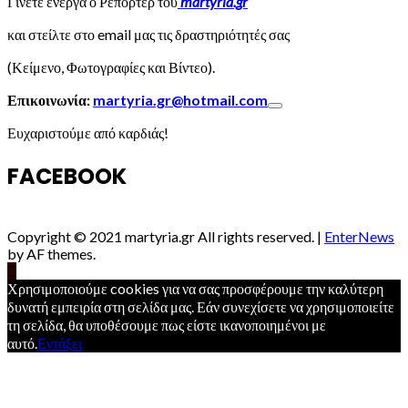
Γίνετε ενεργά ο Ρεπόρτερ του
martyria.gr
και στείλτε στο email μας τις δραστηριότητές σας
(Κείμενο, Φωτογραφίες και Βίντεο).
Επικοινωνία:
martyria.gr@hotmail.com
Ευχαριστούμε από καρδιάς!
FACEBOOK
Copyright © 2021 martyria.gr All rights reserved.
|
EnterNews
by AF themes.
Χρησιμοποιούμε cookies για να σας προσφέρουμε την καλύτερη
δυνατή εμπειρία στη σελίδα μας. Εάν συνεχίσετε να χρησιμοποιείτε
τη σελίδα, θα υποθέσουμε πως είστε ικανοποιημένοι με
αυτό.
Εντάξει