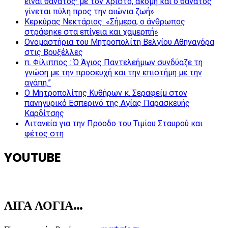
είναι θάνατος· με τον Χριστό, ακόμη και ο θάνατος
γίνεται πύλη προς την αιώνια ζωή»
Κερκύρας Νεκτάριος: «Σήμερα, ο άνθρωπος
στράφηκε στα επίγεια και χαμερπή»
Ονομαστήρια του Μητροπολίτη Βελγίου Αθηναγόρα
στις Βρυξέλλες
π. Φίλιππος : Ό Άγιος Παντελεήμων συνδύαζε τη
γνώση με την προσευχή και την επιστήμη με την
αγάπη.”
Ο Μητροπολίτης Κυθήρων κ. Σεραφείμ στον
πανηγυρικό Εσπερινό της Αγίας Παρασκευής
Καρδίτσης
Λιτανεία για την Πρόοδο του Τιμίου Σταυρού και
φέτος στη
YOUTUBE
ΛΙΓΑ ΛΟΓΙΑ…