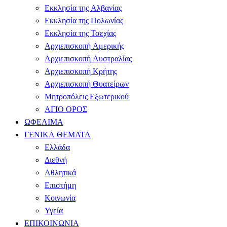
Εκκλησία της Αλβανίας
Εκκλησία της Πολωνίας
Εκκλησία της Τσεχίας
Αρχιεπισκοπή Αμερικής
Αρχιεπισκοπή Αυστραλίας
Αρχιεπισκοπή Κρήτης
Αρχιεπισκοπή Θυατείρων
Μητροπόλεις Εξωτερικού
ΑΓΙΟ ΟΡΟΣ
ΩΦΕΛΙΜΑ
ΓΕΝΙΚΑ ΘΕΜΑΤΑ
Ελλάδα
Διεθνή
Αθλητικά
Επιστήμη
Κοινωνία
Υγεία
ΕΠΙΚΟΙΝΩΝΙΑ