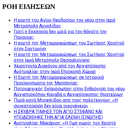
ΡΟΗ ΕΙΔΗΣΕΩΝ
Η εορτή του Αγίου Θεοδοσίου του νέου στην Ιερά
Μητρόπολη Αργολίδος
Γιατί η Εκκλησία δεν μιλά για τον θάνατο της
Παναγίας;
Η εορτή της Μεταμορφώσεως του Σωτήρος Χριστού
στην Σαντορίνη
Η εορτή της Μεταμορφώσεως του Σωτήρος Χριστού
στην Ιερά Μητρόπολη Θεσσαλονίκης
Χειροτονία Διακόνου από τον Αρχιεπίσκοπο
Αυστραλίας στην Ιερά Επισκοπή Χώρας
Η Εορτή της Μεταμορφώσεως σε Ιστορικά
Προσκυνήματα της Μεσσηνίας.
Πατριαρχικός Εκπρόσωπος στην Ενθρόνιση του νέου
Αρχιεπισκόπου Καναδά ο Αρχιεπίσκοπος Θυατείρων
Πυρά κατά Μιχαηλίδου από τους πολύτεκνους: «Η
συγκατοίκηση δεν είναι οικογένεια»
Η ΣΚΥΔΡΑ ΤΙΜΗΣΕ ΤΟΝ ΑΓΙΟ ΣΤΕΦΑΝΟ ΚΑΙ
ΥΠΟΔΕΧΘΗΚΕ ΤΗΝ ΑΓΙΑ ΕΛΕΝΗ (ΣΙΝΩΠΗΣ)
Αυστραλίας Μακάριος: «Η ζωή χωρίς τον Χριστό