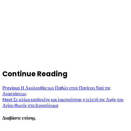
Continue Reading
Previous
Η Ακολουθία των Παθών στον Πανίερο Ναό της
Αναστάσεως
Next
Σε κλίμα κατάνυξης και λαμπρότητας η τελετή της Αφής του
Αγίου Φωτός στα Ιεροσόλυμα
Διαβάστε επίσης