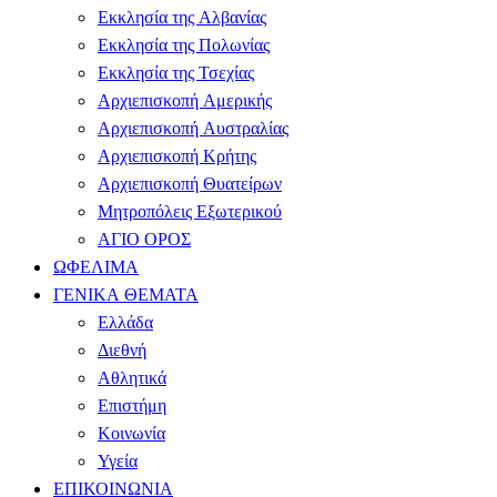
Εκκλησία της Αλβανίας
Εκκλησία της Πολωνίας
Εκκλησία της Τσεχίας
Αρχιεπισκοπή Αμερικής
Αρχιεπισκοπή Αυστραλίας
Αρχιεπισκοπή Κρήτης
Αρχιεπισκοπή Θυατείρων
Μητροπόλεις Εξωτερικού
ΑΓΙΟ ΟΡΟΣ
ΩΦΕΛΙΜΑ
ΓΕΝΙΚΑ ΘΕΜΑΤΑ
Ελλάδα
Διεθνή
Αθλητικά
Επιστήμη
Κοινωνία
Υγεία
ΕΠΙΚΟΙΝΩΝΙΑ