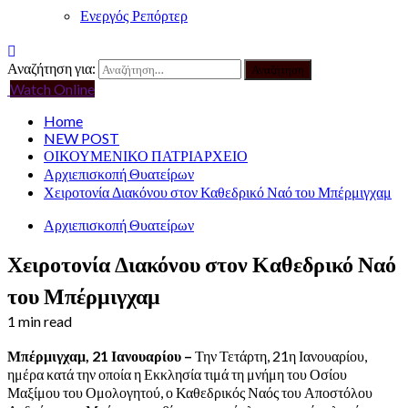
Ενεργός Ρεπόρτερ
Αναζήτηση για:
Watch Online
Home
NEW POST
ΟΙΚΟΥΜΕΝΙΚΟ ΠΑΤΡΙΑΡΧΕΙΟ
Αρχιεπισκοπή Θυατείρων
Χειροτονία Διακόνου στον Καθεδρικό Ναό του Μπέρμιγχαμ
Αρχιεπισκοπή Θυατείρων
Χειροτονία Διακόνου στον Καθεδρικό Ναό
του Μπέρμιγχαμ
1 min read
Μπέρμιγχαμ, 21 Ιανουαρίου –
Την Τετάρτη, 21η Ιανουαρίου,
ημέρα κατά την οποία η Εκκλησία τιμά τη μνήμη του Οσίου
Μαξίμου του Ομολογητού, ο Καθεδρικός Ναός του Αποστόλου