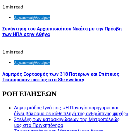
1 min read
Αρχιεπισκοπή Θυατείρων
Συνάντηση του Αρχιεπισκόπου Νικήτα με την Πρέσβη
των ΗΠΑ στην Αθήνα
1 min read
Αρχιεπισκοπή Θυατείρων
Λαμπρός Εορτασμός των 318 Πατέρων και Επέτειος
Τεσσαρακονταετίας στο Shrewsbury
ΡΟΗ ΕΙΔΗΣΕΩΝ
Δημητριάδος Ιγνάτιος: «Η Παναγία παρηγορεί και
δίνει βάλσαμο σε κάθε πληγή της ανθρώπινης ψυχής»
Στελέχη των κατασκηνώσεων της Μητροπόλεώς
μας στα Πριγκηπόνησα