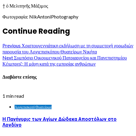
† ὁ Μελιτηνῆς Μάξιμος
Φωτογραφία: NikAntoniPhotography
Continue Reading
Previous
Χριστουγεννιάτικη εκδήλωση με τη συμμετοχή χορωδιών
παρουσία του Αρχιεπισκόπου Θυατείρων Νικήτα
Next
Συμπόσιο Οικουμενικού Πατριαρχείου και Πανεπιστημίου
Κέιμπριτζ: Η μάχη κατά της εμπορίας ανθρώπων
Διαβάστε επίσης
1 min read
Αρχιεπισκοπή Θυατείρων
Η Πανήγυρις των Αγίων Δώδεκα Αποστόλων στο
Λονδίνο