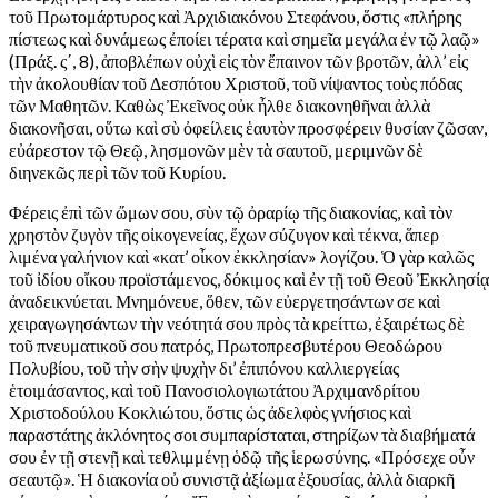
τοῦ Πρωτομάρτυρος καὶ Ἀρχιδιακόνου Στεφάνου, ὅστις «πλήρης
πίστεως καὶ δυνάμεως ἐποίει τέρατα καὶ σημεῖα μεγάλα ἐν τῷ λαῷ»
(Πράξ. ς΄, 8), ἀποβλέπων οὐχὶ εἰς τὸν ἔπαινον τῶν βροτῶν, ἀλλ’ εἰς
τὴν ἀκολουθίαν τοῦ Δεσπότου Χριστοῦ, τοῦ νίψαντος τοὺς πόδας
τῶν Μαθητῶν. Καθὼς Ἐκεῖνος οὐκ ἦλθε διακονηθῆναι ἀλλὰ
διακονῆσαι, οὕτω καὶ σὺ ὀφείλεις ἑαυτὸν προσφέρειν θυσίαν ζῶσαν,
εὐάρεστον τῷ Θεῷ, λησμονῶν μὲν τὰ σαυτοῦ, μεριμνῶν δὲ
διηνεκῶς περὶ τῶν τοῦ Κυρίου.
Φέρεις ἐπὶ τῶν ὤμων σου, σὺν τῷ ὀραρίῳ τῆς διακονίας, καὶ τὸν
χρηστὸν ζυγὸν τῆς οἰκογενείας, ἔχων σύζυγον καὶ τέκνα, ἅπερ
λιμένα γαλήνιον καὶ «κατ’ οἶκον ἐκκλησίαν» λογίζου. Ὁ γὰρ καλῶς
τοῦ ἰδίου οἴκου προϊστάμενος, δόκιμος καὶ ἐν τῇ τοῦ Θεοῦ Ἐκκλησίᾳ
ἀναδεικνύεται. Μνημόνευε, ὅθεν, τῶν εὐεργετησάντων σε καὶ
χειραγωγησάντων τὴν νεότητά σου πρὸς τὰ κρείττω, ἐξαιρέτως δὲ
τοῦ πνευματικοῦ σου πατρός, Πρωτοπρεσβυτέρου Θεοδώρου
Πολυβίου, τοῦ τὴν σὴν ψυχὴν δι’ ἐπιπόνου καλλιεργείας
ἑτοιμάσαντος, καὶ τοῦ Πανοσιολογιωτάτου Ἀρχιμανδρίτου
Χριστοδούλου Κοκλιώτου, ὅστις ὡς ἀδελφὸς γνήσιος καὶ
παραστάτης ἀκλόνητος σοι συμπαρίσταται, στηρίζων τὰ διαβήματά
σου ἐν τῇ στενῇ καὶ τεθλιμμένῃ ὁδῷ τῆς ἱερωσύνης. «Πρόσεχε οὖν
σεαυτῷ». Ἡ διακονία οὐ συνιστᾷ ἀξίωμα ἐξουσίας, ἀλλὰ διαρκῆ