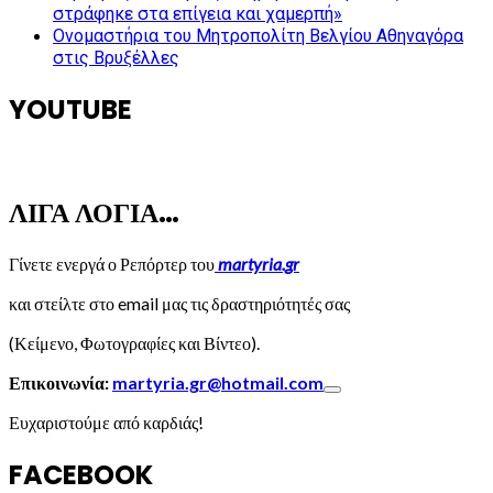
στράφηκε στα επίγεια και χαμερπή»
Ονομαστήρια του Μητροπολίτη Βελγίου Αθηναγόρα
στις Βρυξέλλες
YOUTUBE
ΛΙΓΑ ΛΟΓΙΑ…
Γίνετε ενεργά ο Ρεπόρτερ του
martyria.gr
και στείλτε στο email μας τις δραστηριότητές σας
(Κείμενο, Φωτογραφίες και Βίντεο).
Επικοινωνία:
martyria.gr@hotmail.com
Ευχαριστούμε από καρδιάς!
FACEBOOK