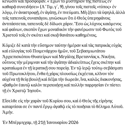
κένωσιν καὶ προσφοράν. «Ἔχων τὸ μυστήριον τῆς πίστεως ἐν
καθαρᾷ συνειδήσει» (Α’ Τιμ. γ΄, 9), γίνου τοῖς πιστοῖς «τύπος» ἐν
λόγῳ, ἐν ἀναστροφῇ, ἐν ἀγάπῃ, ἐν πνεύματι. Μὴ ζήτει τὰ ὑψηλά, ἀλλὰ
τοῖς ταπεινοῖς συναπάγου, γινώσκων ὅτι ὁ Θεὸς ὑπερηφάνοις
ἀντιτάσσεται, ταπεινοῖς δὲ δίδωσι χάριν. Ἔσο ὡς λύχνος καιόμενος
καὶ φαίνων, σκοπὸν ἔχων μοναδικὸν τὴν φανέρωσιν τοῦ Φωτὸς τοῦ
Χριστοῦ τοῖς ἐν σκότει καὶ σκιᾷ θανάτου καθημένοις.
Κόμιζε δὲ κατὰ τὴν εὔσημον ταύτην ἡμέραν καὶ τὰς πατρικὰς εὐχὰς
καὶ εὐλογίας τοῦ Ποιμενάρχου ἡμῶν, τοῦ Σεβασμιωτάτου
Ἀρχιεπισκόπου Θυατείρων καὶ Μεγάλης Βρεταννίας κ. Νικήτα,
οὗτινος τὴν μέριμναν καὶ τὴν ἀγάπην ἀδιαλείπτως ἔχεις σκέπην καὶ
κραταίωμα ἐν τῇ ἱερατικῇ σου πορείᾳ. Ἐν τῷ ἱερῷ τούτῳ σεβάσματι
τοῦ Πρωτοκλήτου, ἔνθα ἡ χάρις πλουσίως ἐκχέεται, κλῖνον τὸν
αὐχένα τῇ θείᾳ βουλῇ καὶ δέξαι τὴν δωρεάν, ἵνα, καλῶς διακονήσας,
«βαθμὸν ἑαυτῷ καλὸν περιποιήσῃ καὶ πολλὴν παρρησίαν ἐν πίστει
τῇ ἐν Χριστῷ Ἰησοῦ».
Εἴσελθε εἰς τὴν χαρὰν τοῦ Κυρίου σου, καὶ ὁ Θεὸς τῆς εἰρήνης
καταρτίσαι σε ἐν παντὶ ἔργῳ ἀγαθῷ εἰς τὸ ποιῆσαι τὸ θέλημα Αὐτοῦ.
Ἀμήν.
Ἐν Μπέρμιγχαμ, τῇ 21ῇ Ἰανουαρίου 2026