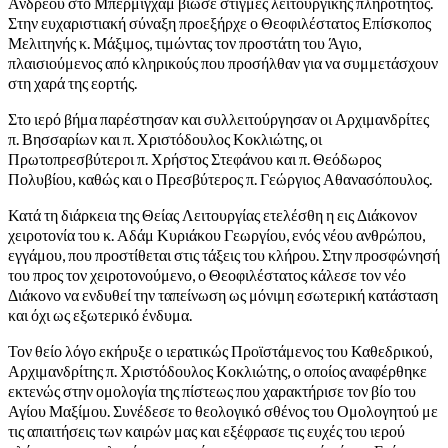
Ανδρέου στο Μπέρμιγχαμ βίωσε στιγμές λειτουργικής πληρότητος.
Στην ευχαριστιακή σύναξη προεξήρχε ο Θεοφιλέστατος Επίσκοπος
Μελιτηνής κ. Μάξιμος, τιμώντας τον προστάτη του Άγιο,
πλαισιούμενος από κληρικούς που προσήλθαν για να συμμετάσχουν
στη χαρά της εορτής.
Στο ιερό βήμα παρέστησαν και συλλειτούργησαν οι Αρχιμανδρίτες
π. Βησσαρίων και π. Χριστόδουλος Κοκλιώτης, οι
Πρωτοπρεσβύτεροι π. Χρήστος Στεφάνου και π. Θεόδωρος
Πολυβίου, καθώς και ο Πρεσβύτερος π. Γεώργιος Αθανασόπουλος.
Κατά τη διάρκεια της Θείας Λειτουργίας ετελέσθη η εις Διάκονον
χειροτονία του κ. Αδάμ Κυριάκου Γεωργίου, ενός νέου ανθρώπου,
εγγάμου, που προστίθεται στις τάξεις του κλήρου. Στην προσφώνησή
του προς τον χειροτονούμενο, ο Θεοφιλέστατος κάλεσε τον νέο
Διάκονο να ενδυθεί την ταπείνωση ως μόνιμη εσωτερική κατάσταση
και όχι ως εξωτερικό ένδυμα.
Τον θείο λόγο εκήρυξε ο ιερατικώς Προϊστάμενος του Καθεδρικού,
Αρχιμανδρίτης π. Χριστόδουλος Κοκλιώτης, ο οποίος αναφέρθηκε
εκτενώς στην ομολογία της πίστεως που χαρακτήρισε τον βίο του
Αγίου Μαξίμου. Συνέδεσε το θεολογικό σθένος του Ομολογητού με
τις απαιτήσεις των καιρών μας και εξέφρασε τις ευχές του ιερού