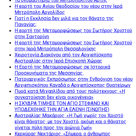
Τα ονομαστήρια του Μητροπολίτου Άρτης
Η εορτή του Αγίου Θεοδοσίου του νέου στην Ιερά
Μητρόπολη Αργολίδος
Γιατί η Εκκλησία δεν μιλά για τον θάνατο της
Παναγίας;
Η εορτή της Μεταμορφώσεως του Σωτήρος Χριστού
στην Σαντορίνη
Η εορτή της Μεταμορφώσεως του Σωτήρος Χριστού
στην Ιερά Μητρόπολη Θεσσαλονίκης
Χειροτονία Διακόνου από τον Αρχιεπίσκοπο
Αυστραλίας στην Ιερά Επισκοπή Χώρας
Η Εορτή της Μεταμορφώσεως σε Ιστορικά
Προσκυνήματα της Μεσσηνίας.
Πατριαρχικός Εκπρόσωπος στην Ενθρόνιση του νέου
Αρχιεπισκόπου Καναδά ο Αρχιεπίσκοπος Θυατείρων
Πυρά κατά Μιχαηλίδου από τους πολύτεκνους: «Η
συγκατοίκηση δεν είναι οικογένεια»
Η ΣΚΥΔΡΑ ΤΙΜΗΣΕ ΤΟΝ ΑΓΙΟ ΣΤΕΦΑΝΟ ΚΑΙ
ΥΠΟΔΕΧΘΗΚΕ ΤΗΝ ΑΓΙΑ ΕΛΕΝΗ (ΣΙΝΩΠΗΣ)
Αυστραλίας Μακάριος: «Η ζωή χωρίς τον Χριστό
είναι θάνατος· με τον Χριστό, ακόμη και ο θάνατος
γίνεται πύλη προς την αιώνια ζωή»
Κερκύρας Νεκτάριος: «Σήμερα, ο άνθρωπος