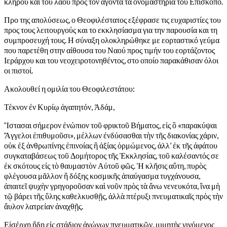
κλήρου και του λαού προς τον άγοντα τα ονομαστήριά του Επίσκοπο.
Προ της απολύσεως, ο Θεοφιλέστατος εξέφρασε τις ευχαριστίες του
προς τους λειτουργούς και το εκκλησίασμα για την παρουσία και τη
συμπροσευχή τους. Η σύναξη ολοκληρώθηκε με εορταστικό γεύμα
που παρετέθη στην αίθουσα του Ναού προς τιμήν του εορτάζοντος
Ιεράρχου και του νεοχειροτονηθέντος, στο οποίο παρακάθισαν όλοι
οι πιστοί.
Ακολουθεί η ομιλία του Θεοφιλεστάτου:
Τέκνον ἐν Κυρίῳ ἀγαπητόν, Ἀδάμ,
Ἵστασαι σήμερον ἐνώπιον τοῦ φρικτοῦ Βήματος, εἰς ὃ «παρακύψαι
Ἄγγελοι ἐπιθυμοῦσι», μέλλων ἐνδύσασθαι τὴν τῆς διακονίας χάριν,
οὐκ ἐξ ἀνθρωπίνης ἐπινοίας ἢ ἀξίας ὁρμώμενος, ἀλλ’ ἐκ τῆς ἀφάτου
συγκαταβάσεως τοῦ Δομήτορος τῆς Ἐκκλησίας, τοῦ καλέσαντός σε
ἐκ σκότους εἰς τὸ θαυμαστὸν Αὐτοῦ φῶς. Ἡ κλῆσις αὕτη, πυρὸς
φλέγουσα μᾶλλον ἢ δόξης κοσμικῆς ἀπαύγασμα τυγχάνουσα,
ἀπαιτεῖ ψυχὴν γρηγοροῦσαν καὶ νοῦν πρὸς τὰ ἄνω νενευκότα, ἵνα μὴ
τῷ βάρει τῆς ὕλης καθελκυσθῇς, ἀλλὰ πτέρυξι πνευματικαῖς πρὸς τὴν
ἄυλον λατρείαν ἀναχθῇς.
Εἰσέρχῃ ἤδη εἰς στάδιον ἀγώνων πνευματικῶν, μιμητὴς γινόμενος