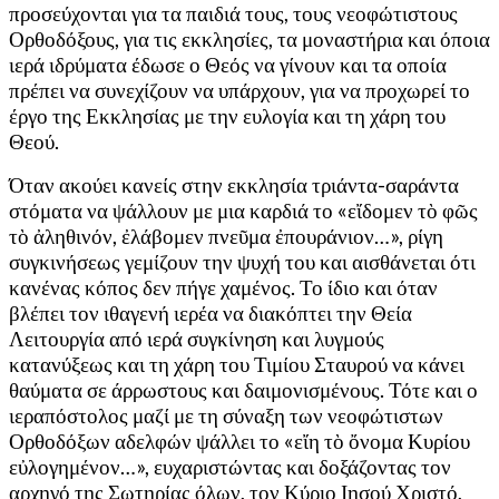
προσεύχονται για τα παιδιά τους, τους νεοφώτιστους
Ορθοδόξους, για τις εκκλησίες, τα μοναστήρια και όποια
ιερά ιδρύματα έδωσε ο Θεός να γίνουν και τα οποία
πρέπει να συνεχίζουν να υπάρχουν, για να προχωρεί το
έργο της Εκκλησίας με την ευλογία και τη χάρη του
Θεού.
Όταν ακούει κανείς στην εκκλησία τριάντα-σαράντα
στόματα να ψάλλουν με μια καρδιά το «εἴδομεν τὸ φῶς
τὸ ἀληθινόν, ἐλάβομεν πνεῦμα ἐπουράνιον…», ρίγη
συγκινήσεως γεμίζουν την ψυχή του και αισθάνεται ότι
κανένας κόπος δεν πήγε χαμένος. Το ίδιο και όταν
βλέπει τον ιθαγενή ιερέα να διακόπτει την Θεία
Λειτουργία από ιερά συγκίνηση και λυγμούς
κατανύξεως και τη χάρη του Τιμίου Σταυρού να κάνει
θαύματα σε άρρωστους και δαιμονισμένους. Τότε και ο
ιεραπόστολος μαζί με τη σύναξη των νεοφώτιστων
Ορθοδόξων αδελφών ψάλλει το «εἴη τὸ ὄνομα Κυρίου
εὐλογημένον…», ευχαριστώντας και δοξάζοντας τον
αρχηγό της Σωτηρίας όλων, τον Κύριο Ιησού Χριστό,