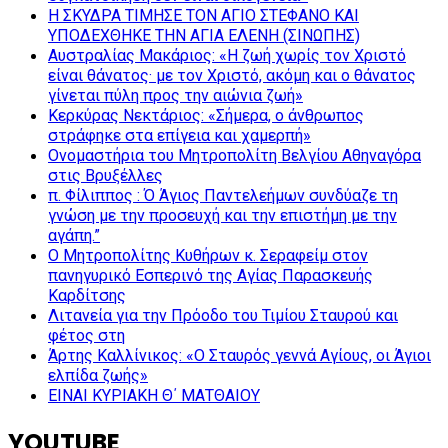
Η ΣΚΥΔΡΑ ΤΙΜΗΣΕ ΤΟΝ ΑΓΙΟ ΣΤΕΦΑΝΟ ΚΑΙ
ΥΠΟΔΕΧΘΗΚΕ ΤΗΝ ΑΓΙΑ ΕΛΕΝΗ (ΣΙΝΩΠΗΣ)
Αυστραλίας Μακάριος: «Η ζωή χωρίς τον Χριστό
είναι θάνατος· με τον Χριστό, ακόμη και ο θάνατος
γίνεται πύλη προς την αιώνια ζωή»
Κερκύρας Νεκτάριος: «Σήμερα, ο άνθρωπος
στράφηκε στα επίγεια και χαμερπή»
Ονομαστήρια του Μητροπολίτη Βελγίου Αθηναγόρα
στις Βρυξέλλες
π. Φίλιππος : Ό Άγιος Παντελεήμων συνδύαζε τη
γνώση με την προσευχή και την επιστήμη με την
αγάπη.”
Ο Μητροπολίτης Κυθήρων κ. Σεραφείμ στον
πανηγυρικό Εσπερινό της Αγίας Παρασκευής
Καρδίτσης
Λιτανεία για την Πρόοδο του Τιμίου Σταυρού και
φέτος στη
Άρτης Καλλίνικος: «Ο Σταυρός γεννά Αγίους, οι Άγιοι
ελπίδα ζωής»
ΕΙΝΑΙ ΚΥΡΙΑΚΗ Θ΄ ΜΑΤΘΑΙΟΥ
YOUTUBE