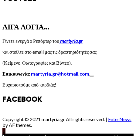
ΛΙΓΑ ΛΟΓΙΑ…
Γίνετε ενεργά ο Ρεπόρτερ του
martyria.gr
και στείλτε στο email μας τις δραστηριότητές σας
(Κείμενο, Φωτογραφίες και Βίντεο).
Επικοινωνία:
martyria.gr@hotmail.com
Ευχαριστούμε από καρδιάς!
FACEBOOK
Copyright © 2021 martyria.gr All rights reserved.
|
EnterNews
by AF themes.