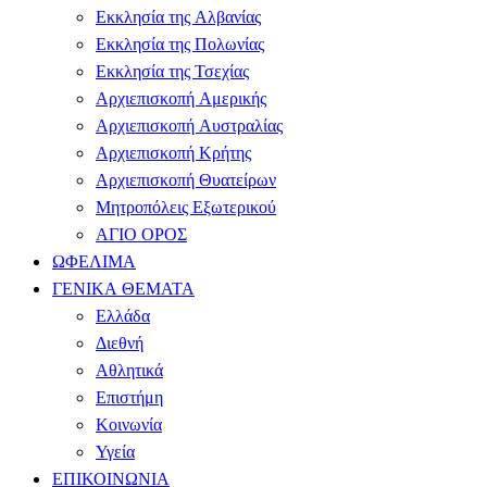
Εκκλησία της Αλβανίας
Εκκλησία της Πολωνίας
Εκκλησία της Τσεχίας
Αρχιεπισκοπή Αμερικής
Αρχιεπισκοπή Αυστραλίας
Αρχιεπισκοπή Κρήτης
Αρχιεπισκοπή Θυατείρων
Μητροπόλεις Εξωτερικού
ΑΓΙΟ ΟΡΟΣ
ΩΦΕΛΙΜΑ
ΓΕΝΙΚΑ ΘΕΜΑΤΑ
Ελλάδα
Διεθνή
Αθλητικά
Επιστήμη
Κοινωνία
Υγεία
ΕΠΙΚΟΙΝΩΝΙΑ