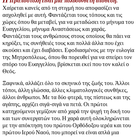
Ιεραποστολή είναι μια πολυσύνθετη υπόθεση.
Χαίρεται κανείς από τη στιγμή που αποφασίζει να
ασχοληθεί με αυτή. Φαντάζεται τους τόπους και τις
χώρες όπου θα μεταβεί, για να μεταδώσει το μήνυμα του
Ευαγγελίου, μήνυμα Αναστάσεως και χαράς.
Φαντάζεται τους ανθρώπους στους οποίους θα πάει να
κηρύξει, τις συνήθειές τους και πολλά άλλα που έχει
ακούσει και έχει διαβάσει. Εφοδιασμένος με την ευλογία
της Μητροπόλεως, όπου θα πορευθεί για να σπείρει τον
σπόρο του Ευαγγελίου, βρίσκεται εκεί που τον καλεί ο
Θεός.
Ξαφνικά, αλλάζει όλο το σκηνικό της ζωής του. Άλλοι
τόποι, άλλη γλώσσα, άλλες κλιματολογικές συνθήκες,
άλλοι άνθρωποι. Με τα δύο φτερά, της πίστεως και της
αγάπης, αρχίζει σιγά-σιγά να πετά. Οι πρώτοι
κατηχούμενοι γεμίζουν από χαρά την ψυχή τη δική του
και των συνεργατών του. Η χαρά αυτή ολοκληρώνεται
με την απόκτηση του πρώτου Ορθόδοξου ιερέα και του
πρώτου Ιερού Ναού, που μπορεί να είναι απλά μια