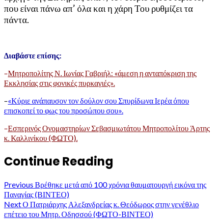
που είναι πάνω απ’ όλα και η χάρη Του ρυθμίζει τα
πάντα.
Διαβάστε επίσης:
–
Μητροπολίτης Ν. Ιωνίας Γαβριήλ: «άμεση η ανταπόκριση της
Εκκλησίας στις φονικές πυρκαγιές».
–
«Κύριε ανάπαυσον τον δούλον σου Σπυρίδωνα Ιερέα όπου
επισκοπεί το φως του προσώπου σου».
–
Εσπερινός Ονομαστηρίων Σεβασμιωτάτου Μητροπολίτου Άρτης
κ. Καλλινίκου (ΦΩΤΟ).
Continue Reading
Previous
Βρέθηκε μετά από 100 χρόνια θαυματουργή εικόνα της
Παναγίας (ΒΙΝΤΕΟ)
Next
Ο Πατριάρχης Αλεξανδρείας κ. Θεόδωρος στην γενέθλιο
επέτειο του Μητρ. Οδησσού (ΦΩΤΟ-ΒΙΝΤΕΟ)