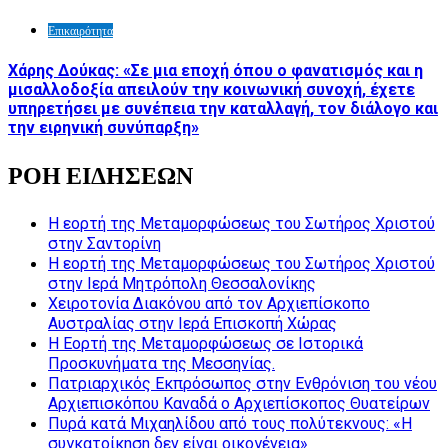
Επικαιρότητα
Χάρης Δούκας: «Σε μια εποχή όπου ο φανατισμός και η
μισαλλοδοξία απειλούν την κοινωνική συνοχή, έχετε
υπηρετήσει με συνέπεια την καταλλαγή, τον διάλογο και
την ειρηνική συνύπαρξη»
ΡΟΗ ΕΙΔΗΣΕΩΝ
Η εορτή της Μεταμορφώσεως του Σωτήρος Χριστού
στην Σαντορίνη
Η εορτή της Μεταμορφώσεως του Σωτήρος Χριστού
στην Ιερά Μητρόπολη Θεσσαλονίκης
Χειροτονία Διακόνου από τον Αρχιεπίσκοπο
Αυστραλίας στην Ιερά Επισκοπή Χώρας
Η Εορτή της Μεταμορφώσεως σε Ιστορικά
Προσκυνήματα της Μεσσηνίας.
Πατριαρχικός Εκπρόσωπος στην Ενθρόνιση του νέου
Αρχιεπισκόπου Καναδά ο Αρχιεπίσκοπος Θυατείρων
Πυρά κατά Μιχαηλίδου από τους πολύτεκνους: «Η
συγκατοίκηση δεν είναι οικογένεια»