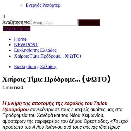
Ενεργός Ρεπόρτερ
Αναζήτηση για:
Watch Online
Home
NEW POST
Εκκλησία της Ελλάδος
Χαίροις Τίμιε Πρόδρομε… (ΦΩΤΟ)
Εκκλησία της Ελλάδος
Χαίροις Τίμιε Πρόδρομε… (ΦΩΤΟ)
1 min read
Η
μνήμη της αποτομής της κεφαλής του Τιμίου
Προδρόμου
συνεκέντρωσε τους ευσεβείς ακρίτες μας στα
Προδρομεία του Χανδρά και του Νέου Χειμωνίου,
αμφοτέρων της περιφερείας του Δήμου Ορεστιάδος.
«Το ιερό
πρόσωπο του Αγίου Ιωάννου ανά τους αιώνας ιδιαιτέρως