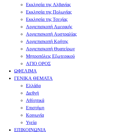
Εκκλησία της Αλβανίας
Εκκλησία της Πολωνίας
Εκκλησία της Τσεχίας
Αρχιεπισκοπή Αμερικής
Αρχιεπισκοπή Αυστραλίας
Αρχιεπισκοπή Κρήτης
Αρχιεπισκοπή Θυατείρων
Μητροπόλεις Εξωτερικού
ΑΓΙΟ ΟΡΟΣ
ΩΦΕΛΙΜΑ
ΓΕΝΙΚΑ ΘΕΜΑΤΑ
Ελλάδα
Διεθνή
Αθλητικά
Επιστήμη
Κοινωνία
Υγεία
ΕΠΙΚΟΙΝΩΝΙΑ