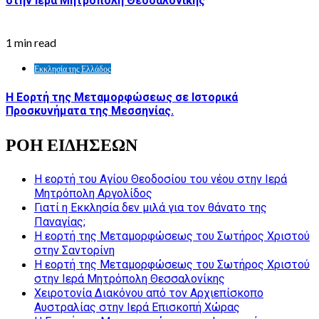
στην Ιερά Μητρόπολη Θεσσαλονίκης
1 min read
Εκκλησία της Ελλάδος
Η Εορτή της Μεταμορφώσεως σε Ιστορικά
Προσκυνήματα της Μεσσηνίας.
ΡΟΗ ΕΙΔΗΣΕΩΝ
Η εορτή του Αγίου Θεοδοσίου του νέου στην Ιερά
Μητρόπολη Αργολίδος
Γιατί η Εκκλησία δεν μιλά για τον θάνατο της
Παναγίας;
Η εορτή της Μεταμορφώσεως του Σωτήρος Χριστού
στην Σαντορίνη
Η εορτή της Μεταμορφώσεως του Σωτήρος Χριστού
στην Ιερά Μητρόπολη Θεσσαλονίκης
Χειροτονία Διακόνου από τον Αρχιεπίσκοπο
Αυστραλίας στην Ιερά Επισκοπή Χώρας