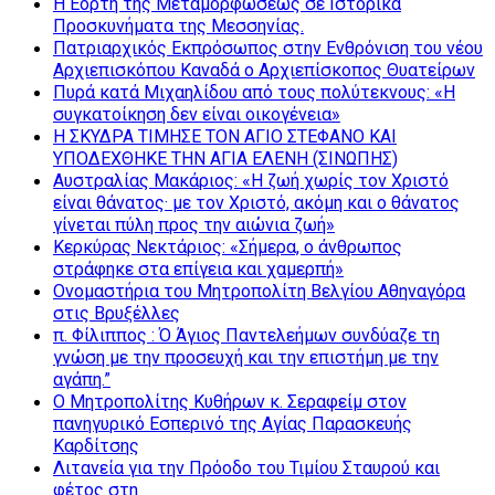
Η Εορτή της Μεταμορφώσεως σε Ιστορικά
Προσκυνήματα της Μεσσηνίας.
Πατριαρχικός Εκπρόσωπος στην Ενθρόνιση του νέου
Αρχιεπισκόπου Καναδά ο Αρχιεπίσκοπος Θυατείρων
Πυρά κατά Μιχαηλίδου από τους πολύτεκνους: «Η
συγκατοίκηση δεν είναι οικογένεια»
Η ΣΚΥΔΡΑ ΤΙΜΗΣΕ ΤΟΝ ΑΓΙΟ ΣΤΕΦΑΝΟ ΚΑΙ
ΥΠΟΔΕΧΘΗΚΕ ΤΗΝ ΑΓΙΑ ΕΛΕΝΗ (ΣΙΝΩΠΗΣ)
Αυστραλίας Μακάριος: «Η ζωή χωρίς τον Χριστό
είναι θάνατος· με τον Χριστό, ακόμη και ο θάνατος
γίνεται πύλη προς την αιώνια ζωή»
Κερκύρας Νεκτάριος: «Σήμερα, ο άνθρωπος
στράφηκε στα επίγεια και χαμερπή»
Ονομαστήρια του Μητροπολίτη Βελγίου Αθηναγόρα
στις Βρυξέλλες
π. Φίλιππος : Ό Άγιος Παντελεήμων συνδύαζε τη
γνώση με την προσευχή και την επιστήμη με την
αγάπη.”
Ο Μητροπολίτης Κυθήρων κ. Σεραφείμ στον
πανηγυρικό Εσπερινό της Αγίας Παρασκευής
Καρδίτσης
Λιτανεία για την Πρόοδο του Τιμίου Σταυρού και
φέτος στη