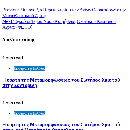
Previous
Θυρανοίξια Παρεκκλησίου των Αγίων Θεοπατόρων στην
Μονή Θεοτοκιού Άρτης
Next
Ἐγκαίνια Ἱεροῦ Ναοῦ Κοιμήσεως Θεοτόκου Κανδάλου
Ἀχαΐας (ΦΩΤΟ)
Διαβάστε επίσης
1 min read
Εκκλησία της Ελλάδος
Η εορτή της Μεταμορφώσεως του Σωτήρος Χριστού
στην Σαντορίνη
1 min read
Εκκλησία της Ελλάδος
Η εορτή της Μεταμορφώσεως του Σωτήρος Χριστού