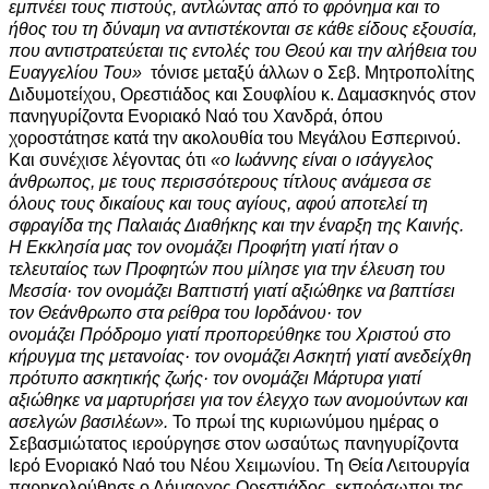
εμπνέει τους πιστούς, αντλώντας από το φρόνημα και το
ήθος του τη δύναμη να αντιστέκονται σε κάθε είδους εξουσία,
που αντιστρατεύεται τις εντολές του Θεού και την αλήθεια του
Ευαγγελίου Του»
τόνισε μεταξύ άλλων ο Σεβ. Μητροπολίτης
Διδυμοτείχου, Ορεστιάδος και Σουφλίου κ. Δαμασκηνός στον
πανηγυρίζοντα Ενοριακό Ναό του Χανδρά, όπου
χοροστάτησε κατά την ακολουθία του Μεγάλου Εσπερινού.
Και συνέχισε λέγοντας ότι
«ο Ιωάννης είναι ο ισάγγελος
άνθρωπος, με τους περισσότερους τίτλους ανάμεσα σε
όλους τους δικαίους και τους αγίους, αφού αποτελεί τη
σφραγίδα της Παλαιάς Διαθήκης και την έναρξη της Καινής.
Η Εκκλησία μας τον ονομάζει Προφήτη γιατί ήταν ο
τελευταίος των Προφητών που μίλησε για την έλευση του
Μεσσία· τον ονομάζει Βαπτιστή γιατί αξιώθηκε να βαπτίσει
τον Θεάνθρωπο στα ρείθρα του Ιορδάνου· τον
ονομάζει Πρόδρομο γιατί προπορεύθηκε του Χριστού στο
κήρυγμα της μετανοίας· τον ονομάζει Ασκητή γιατί ανεδείχθη
πρότυπο ασκητικής ζωής· τον ονομάζει Μάρτυρα γιατί
αξιώθηκε να μαρτυρήσει για τον έλεγχο των ανομούντων και
ασελγών βασιλέων».
Το πρωί της κυριωνύμου ημέρας ο
Σεβασμιώτατος ιερούργησε στον ωσαύτως πανηγυρίζοντα
Ιερό Ενοριακό Ναό του Νέου Χειμωνίου. Τη Θεία Λειτουργία
παρηκολούθησε ο Δήμαρχος Ορεστιάδος, εκπρόσωποι της