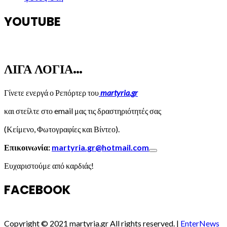
YOUTUBE
ΛΙΓΑ ΛΟΓΙΑ…
Γίνετε ενεργά ο Ρεπόρτερ του
martyria.gr
και στείλτε στο email μας τις δραστηριότητές σας
(Κείμενο, Φωτογραφίες και Βίντεο).
Επικοινωνία:
martyria.gr@hotmail.com
Ευχαριστούμε από καρδιάς!
FACEBOOK
Copyright © 2021 martyria.gr All rights reserved.
|
EnterNews