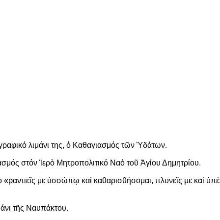
γραφικό λιμάνι της, ὁ Καθαγιασμός τῶν Ὑδάτων.
ιασμός στόν Ἱερὸ Μητροπολιτικό Ναό τοῦ Ἁγίου Δημητρίου.
«ραντιεῖς με ὑσσώπῳ καί καθαρισθήσομαι, πλυνεῖς με καί ὑπέρ
μάνι τῆς Ναυπάκτου.