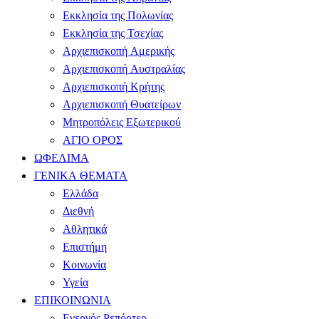
Εκκλησία της Πολωνίας
Εκκλησία της Τσεχίας
Αρχιεπισκοπή Αμερικής
Αρχιεπισκοπή Αυστραλίας
Αρχιεπισκοπή Κρήτης
Αρχιεπισκοπή Θυατείρων
Μητροπόλεις Εξωτερικού
ΑΓΙΟ ΟΡΟΣ
ΩΦΕΛΙΜΑ
ΓΕΝΙΚΑ ΘΕΜΑΤΑ
Ελλάδα
Διεθνή
Αθλητικά
Επιστήμη
Κοινωνία
Υγεία
ΕΠΙΚΟΙΝΩΝΙΑ
Ενεργός Ρεπόρτερ