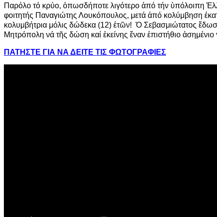
Παρόλο τό κρύο, ὁπωσδήποτε λιγότερο ἀπό τήν ὑπόλοιπη Ἑλλάδ
φοιτητής Παναγιώτης Λουκόπουλος, μετά ἀπό κολύμβηση ἑκατό 
κολυμβήτρια μόλις δώδεκα (12) ἐτῶν! Ὁ Σεβασμιώτατος ἔδωσε
Μητρόπολη νά τῆς δώση καί ἐκείνης ἕναν ἐπιστήθιο ἀσημένιο 
ΠΑΤΗΣΤΕ ΓΙΑ ΝΑ ΔΕΙΤΕ ΤΙΣ ΦΩΤΟΓΡΑΦΙΕΣ