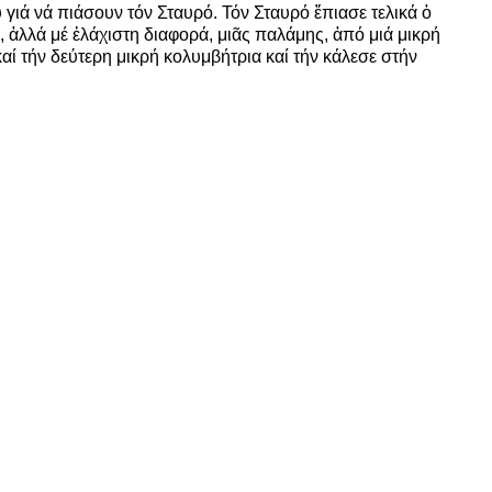
γιά νά πιάσουν τόν Σταυρό. Τόν Σταυρό ἔπιασε τελικά ὁ
 ἀλλά μέ ἐλάχιστη διαφορά, μιᾶς παλάμης, ἀπό μιά μικρή
ί τήν δεύτερη μικρή κολυμβήτρια καί τήν κάλεσε στήν