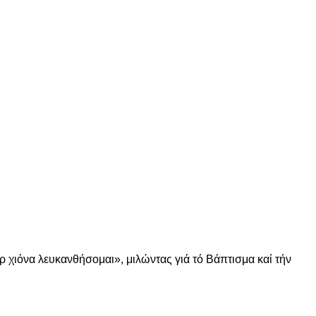
 χιόνα λευκανθήσομαι», μιλώντας γιά τό Βάπτισμα καί τήν