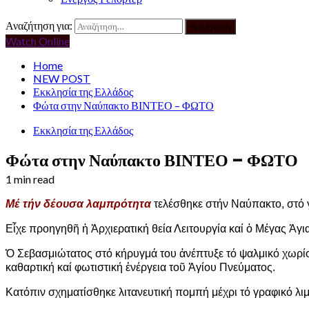
Αναζήτηση για:
Watch Online
Home
NEW POST
Εκκλησία της Ελλάδος
Φώτα στην Ναύπακτο ΒΙΝΤΕΟ – ΦΩΤΟ
Εκκλησία της Ελλάδος
Φώτα στην Ναύπακτο ΒΙΝΤΕΟ – ΦΩΤΟ
1 min read
Μέ τήν δέουσα λαμπρότητα
τελέσθηκε στήν Ναύπακτο, στό 
Εἶχε προηγηθῆ ἡ Ἀρχιερατική θεία Λειτουργία καί ὁ Μέγας Ἁγ
Ὁ Σεβασμιώτατος στό κήρυγμά του ἀνέπτυξε τό ψαλμικό χωρίο 
καθαρτική καί φωτιστική ἐνέργεια τοῦ Ἁγίου Πνεύματος.
Κατόπιν σχηματίσθηκε λιτανευτική πομπή μέχρι τό γραφικό λι