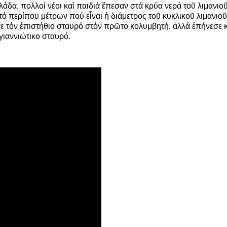
α, πολλοί νέοι καί παιδιά ἔπεσαν στά κρύα νερά τοῦ λιμανιοῦ 
περίπου μέτρων πού εἶναι ἡ διάμετρος τοῦ κυκλικοῦ λιμανιοῦ,
 τόν ἐπιστήθιο σταυρό στόν πρῶτο κολυμβητή, ἀλλά ἐπήνεσε κα
γιαννιώτικο σταυρό.