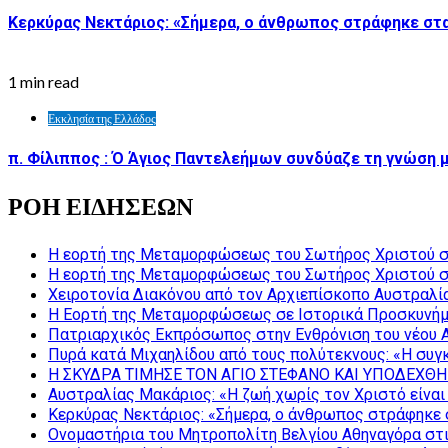
Κερκύρας Νεκτάριος: «Σήμερα, ο άνθρωπος στράφηκε στα
1 min read
Εκκλησία της Ελλάδος
π. Φίλιππος : Ό Άγιος Παντελεήμων συνδύαζε τη γνώση μ
ΡΟΗ ΕΙΔΗΣΕΩΝ
Η εορτή της Μεταμορφώσεως του Σωτήρος Χριστού σ
Η εορτή της Μεταμορφώσεως του Σωτήρος Χριστού σ
Χειροτονία Διακόνου από τον Αρχιεπίσκοπο Αυστραλί
Η Εορτή της Μεταμορφώσεως σε Ιστορικά Προσκυνήμ
Πατριαρχικός Εκπρόσωπος στην Ενθρόνιση του νέου 
Πυρά κατά Μιχαηλίδου από τους πολύτεκνους: «Η συγκ
Η ΣΚΥΔΡΑ ΤΙΜΗΣΕ ΤΟΝ ΑΓΙΟ ΣΤΕΦΑΝΟ ΚΑΙ ΥΠΟΔΕΧΘΗ
Αυστραλίας Μακάριος: «Η ζωή χωρίς τον Χριστό είναι 
Κερκύρας Νεκτάριος: «Σήμερα, ο άνθρωπος στράφηκε σ
Ονομαστήρια του Μητροπολίτη Βελγίου Αθηναγόρα στ