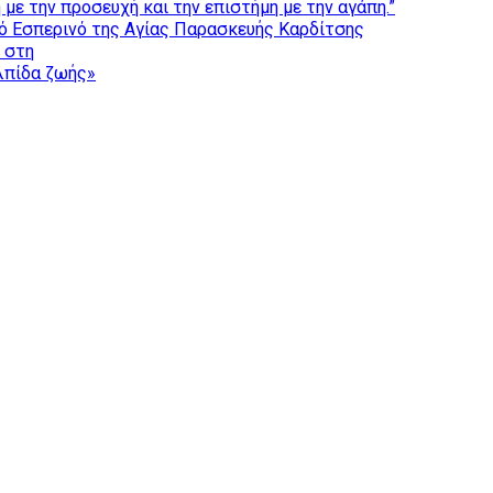
με την προσευχή και την επιστήμη με την αγάπη.”
ό Εσπερινό της Αγίας Παρασκευής Καρδίτσης
ς στη
ελπίδα ζωής»