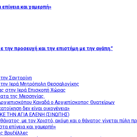
 επίγεια και χαμερπή»
ε την προσευχή και την επιστήμη με την αγάπη.”
την Σαντορίνη
την Ιερά Μητρόπολη Θεσσαλονίκης
ας στην Ιερά Επισκοπή Χώρας
ατα της Μεσσηνίας.
Αρχιεπισκόπου Καναδά ο Αρχιεπίσκοπος Θυατείρων
ατοίκηση δεν είναι οικογένεια»
ΚΕ ΤΗΝ ΑΓΙΑ ΕΛΕΝΗ (ΣΙΝΩΠΗΣ)
θάνατος· με τον Χριστό, ακόμη και ο θάνατος γίνεται πύλη π
τα επίγεια και χαμερπή»
ις Βρυξέλλες