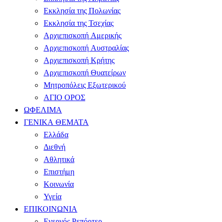
Εκκλησία της Πολωνίας
Εκκλησία της Τσεχίας
Αρχιεπισκοπή Αμερικής
Αρχιεπισκοπή Αυστραλίας
Αρχιεπισκοπή Κρήτης
Αρχιεπισκοπή Θυατείρων
Μητροπόλεις Εξωτερικού
ΑΓΙΟ ΟΡΟΣ
ΩΦΕΛΙΜΑ
ΓΕΝΙΚΑ ΘΕΜΑΤΑ
Ελλάδα
Διεθνή
Αθλητικά
Επιστήμη
Κοινωνία
Υγεία
ΕΠΙΚΟΙΝΩΝΙΑ
Ενεργός Ρεπόρτερ