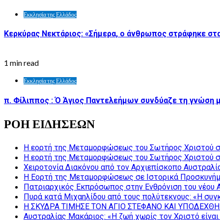
Εκκλησία της Ελλάδος
Κερκύρας Νεκτάριος: «Σήμερα, ο άνθρωπος στράφηκε στα
1 min read
Εκκλησία της Ελλάδος
π. Φίλιππος : Ό Άγιος Παντελεήμων συνδύαζε τη γνώση μ
ΡΟΗ ΕΙΔΗΣΕΩΝ
Η εορτή της Μεταμορφώσεως του Σωτήρος Χριστού σ
Η εορτή της Μεταμορφώσεως του Σωτήρος Χριστού σ
Χειροτονία Διακόνου από τον Αρχιεπίσκοπο Αυστραλί
Η Εορτή της Μεταμορφώσεως σε Ιστορικά Προσκυνήμ
Πατριαρχικός Εκπρόσωπος στην Ενθρόνιση του νέου 
Πυρά κατά Μιχαηλίδου από τους πολύτεκνους: «Η συγκ
Η ΣΚΥΔΡΑ ΤΙΜΗΣΕ ΤΟΝ ΑΓΙΟ ΣΤΕΦΑΝΟ ΚΑΙ ΥΠΟΔΕΧΘΗ
Αυστραλίας Μακάριος: «Η ζωή χωρίς τον Χριστό είναι 