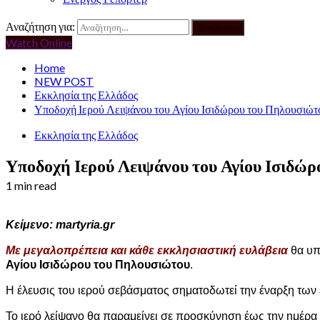
Αναζήτηση για:
Watch Online
Home
NEW POST
Εκκλησία της Ελλάδος
Υποδοχή Ιερού Λειψάνου του Αγίου Ισιδώρου του Πηλουσιώτ
Εκκλησία της Ελλάδος
Υποδοχή Ιερού Λειψάνου του Αγίου Ισιδώ
1 min read
Κείμενο: martyria.gr
Με μεγαλοπρέπεια
και κάθε εκκλησιαστική ευλάβεια
θα υπ
Αγίου Ισιδώρου του Πηλουσιώτου
.
Η έλευσις του ιερού σεβάσματος σηματοδωτεί την έναρξη τω
Το ιερό λείψανο θα παραμείνει σε προσκύνηση έως την ημέρα 