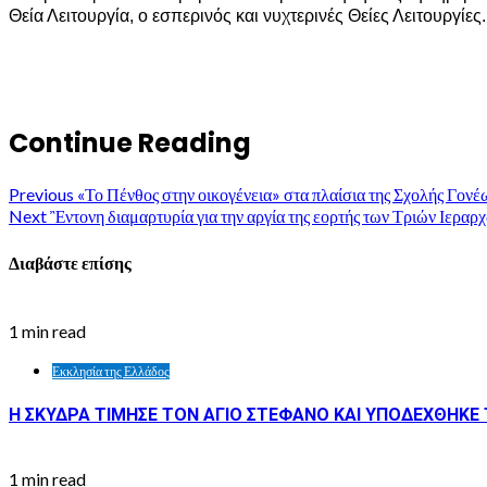
Θεία Λειτουργία, ο εσπερινός και νυχτερινές Θείες Λειτουργίες.
Continue Reading
Previous
«Το Πένθος στην οικογένεια» στα πλαίσια της Σχολής Γο
Next
Ἒντονη διαμαρτυρία για την αργία της εορτής των Τριών Ιεραρ
Διαβάστε επίσης
1 min read
Εκκλησία της Ελλάδος
Η ΣΚΥΔΡΑ ΤΙΜΗΣΕ ΤΟΝ ΑΓΙΟ ΣΤΕΦΑΝΟ ΚΑΙ ΥΠΟΔΕΧΘΗΚΕ Τ
1 min read