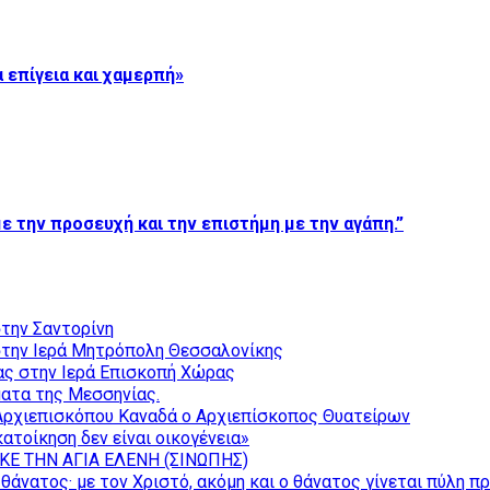
 επίγεια και χαμερπή»
ε την προσευχή και την επιστήμη με την αγάπη.”
την Σαντορίνη
την Ιερά Μητρόπολη Θεσσαλονίκης
ας στην Ιερά Επισκοπή Χώρας
ατα της Μεσσηνίας.
Αρχιεπισκόπου Καναδά ο Αρχιεπίσκοπος Θυατείρων
ατοίκηση δεν είναι οικογένεια»
ΚΕ ΤΗΝ ΑΓΙΑ ΕΛΕΝΗ (ΣΙΝΩΠΗΣ)
θάνατος· με τον Χριστό, ακόμη και ο θάνατος γίνεται πύλη π