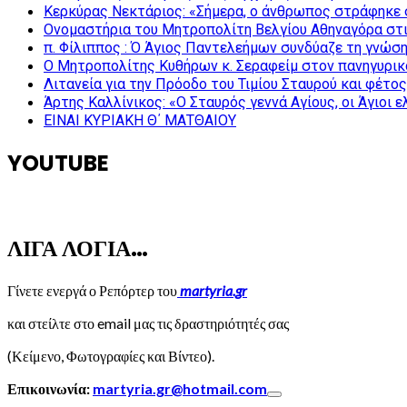
Κερκύρας Νεκτάριος: «Σήμερα, ο άνθρωπος στράφηκε σ
Ονομαστήρια του Μητροπολίτη Βελγίου Αθηναγόρα στ
π. Φίλιππος : Ό Άγιος Παντελεήμων συνδύαζε τη γνώση 
Ο Μητροπολίτης Κυθήρων κ. Σεραφείμ στον πανηγυρικ
Λιτανεία για την Πρόοδο του Τιμίου Σταυρού και φέτο
Άρτης Καλλίνικος: «Ο Σταυρός γεννά Αγίους, οι Άγιοι 
ΕΙΝΑΙ ΚΥΡΙΑΚΗ Θ΄ ΜΑΤΘΑΙΟΥ
YOUTUBE
ΛΙΓΑ ΛΟΓΙΑ…
Γίνετε ενεργά ο Ρεπόρτερ του
martyria.gr
και στείλτε στο email μας τις δραστηριότητές σας
(Κείμενο, Φωτογραφίες και Βίντεο).
Επικοινωνία:
martyria.gr@hotmail.com