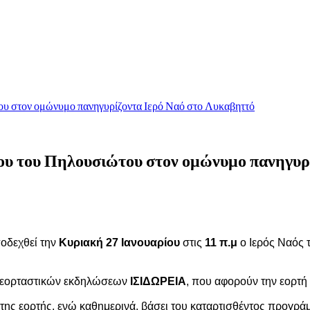
ου στον ομώνυμο πανηγυρίζοντα Ιερό Ναό στο Λυκαβηττό
ρου του Πηλουσιώτου στον ομώνυμο πανηγυρ
οδεχθεί την
Κυριακή 27 Ιανουαρίου
στις
11 π.μ
ο Ιερός Ναός 
ν εορταστικών εκδηλώσεων
ΙΣΙΔΩΡΕΙΑ
, που αφορούν την εορτή 
της εορτής, ενώ καθημερινά, βάσει του καταρτισθέντος προγρά