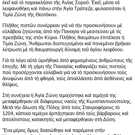
ἐκεῖ καὶ τὸ παρεκκλήσιο τῆς Ἁγίας Σοροῦ. Ἐκεῖ, μέσα σὲ
λειψανοθήκη καὶ πάνω στὴν Ἁγία Τράπεζα, φυλασσόταν ἡ
Τιμία Ζώνη τῆς Θεοτόκου.
Πλῆθος πιστῶν συνέρρεαν γιὰ νὰ τὴν προσκυνήσουν μὲ
εὐλάβεια ζητώντας ἀπὸ τὴν Παναγία νὰ μεσιτεύσει μὲ τὶς
πρεσβεῖες της στὸν Κύριο. Πλῆθος θαυμάτων ἐπιτέλεσε ἡ
Τιμία Ζώνη. Ἄνθρωποι δυστυχισμένοι καὶ πονεμένοι βρῆκαν
λύτρωση μὲ τὴ θαυματουργὴ δύναμη τοῦ ἁγίου λειψάνου.
Γιὰ τὸ λόγο αὐτὸ ὑμνήθηκε ἀπὸ φημισμένους ἀνθρώπους τῆς
ἐποχῆς. Μὲ τὴ χάρη τῆς Παναγίας καθαγιάζει τοὺς πιστοὺς
ποὺ προσέρχονται εὐλαβικὰ γιὰ νὰ τὸ προσκυνήσουν τοὺς
ἀνυψώνει ἀπὸ τὴ φθορά, τοὺς ἀπαλλάσσει ἀπὸ ἀσθένειες καὶ
θλίψεις.
Στὴ συνέχεια ἡ Ἁγία Ζώνη τεμαχίστηκε καὶ τεμάχιά της
μεταφέρθηκαν σὲ διάφορους ναοὺς τῆς Κωνσταντινούπολης.
Μετὰ τὴν ἅλωση τῆς Πόλης ἀπὸ τοὺς Σταυροφόρους τὸ
1204, κάποια τεμάχια ἁρπάχτηκαν ἀπὸ τοὺς βάρβαρους καὶ
ἀπολίτιστους κατακτητὲς καὶ μεταφέρθηκαν στὴ Δύση.
Ἕνα μέρος ὅμως διασώθηκε καὶ παρέμεινε στὴν