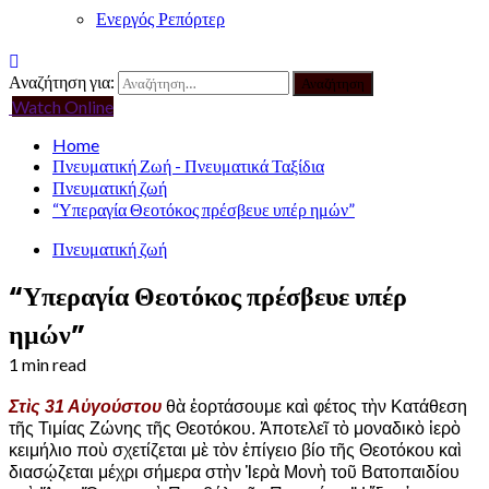
Ενεργός Ρεπόρτερ
Αναζήτηση για:
Watch Online
Home
Πνευματική Ζωή - Πνευματικά Ταξίδια
Πνευματική ζωή
“Υπεραγία Θεοτόκος πρέσβευε υπέρ ημών”
Πνευματική ζωή
“Υπεραγία Θεοτόκος πρέσβευε υπέρ
ημών”
1 min read
Στὶς 31 Αὐγούστου
θὰ ἑορτάσουμε καὶ φέτος τὴν Κατάθεση
τῆς Τιμίας Ζώνης τῆς Θεοτόκου. Ἀποτελεῖ τὸ μοναδικὸ ἱερὸ
κειμήλιο ποὺ σχετίζεται μὲ τὸν ἐπίγειο βίο τῆς Θεοτόκου καὶ
διασῴζεται μέχρι σήμερα στὴν Ἱερὰ Μονὴ τοῦ Βατοπαιδίου