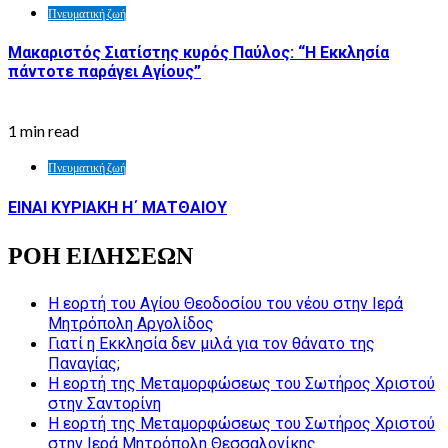
Πνευματική ζωή
Μακαριστός Σιατίστης κυρός Παύλος: “Η Εκκλησία
πάντοτε παράγει Αγίους”
1 min read
Πνευματική ζωή
ΕΙΝΑΙ ΚΥΡΙΑΚΗ Η΄ ΜΑΤΘΑΙΟΥ
ΡΟΗ ΕΙΔΗΣΕΩΝ
Η εορτή του Αγίου Θεοδοσίου του νέου στην Ιερά
Μητρόπολη Αργολίδος
Γιατί η Εκκλησία δεν μιλά για τον θάνατο της
Παναγίας;
Η εορτή της Μεταμορφώσεως του Σωτήρος Χριστού
στην Σαντορίνη
Η εορτή της Μεταμορφώσεως του Σωτήρος Χριστού
στην Ιερά Μητρόπολη Θεσσαλονίκης