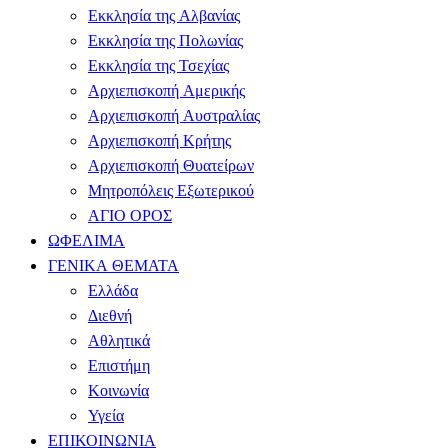
Εκκλησία της Αλβανίας
Εκκλησία της Πολωνίας
Εκκλησία της Τσεχίας
Αρχιεπισκοπή Αμερικής
Αρχιεπισκοπή Αυστραλίας
Αρχιεπισκοπή Κρήτης
Αρχιεπισκοπή Θυατείρων
Μητροπόλεις Εξωτερικού
ΑΓΙΟ ΟΡΟΣ
ΩΦΕΛΙΜΑ
ΓΕΝΙΚΑ ΘΕΜΑΤΑ
Ελλάδα
Διεθνή
Αθλητικά
Επιστήμη
Κοινωνία
Υγεία
ΕΠΙΚΟΙΝΩΝΙΑ