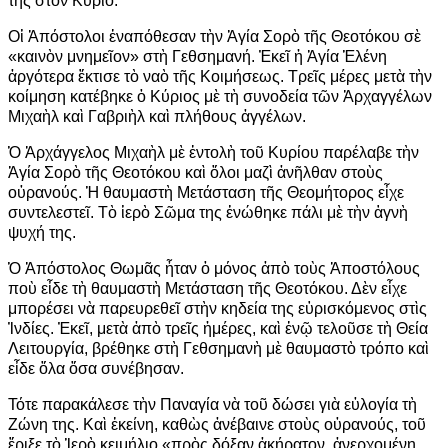
της στὸν Κύριο.
Οἱ Ἀπόστολοι ἐναπόθεσαν τὴν Ἁγία Σορὸ τῆς Θεοτόκου σὲ
«καινὸν μνημεῖον» στὴ Γεθσημανή. Ἐκεῖ ἡ Ἁγία Ἑλένη
ἀργότερα ἔκτισε τὸ ναὸ τῆς Κοιμήσεως. Τρεῖς μέρες μετὰ τὴν
κοίμηση κατέβηκε ὁ Κύριος μὲ τὴ συνοδεία τῶν Ἀρχαγγέλων
Μιχαὴλ καὶ Γαβριὴλ καὶ πλήθους ἀγγέλων.
Ὁ Ἀρχάγγελος Μιχαὴλ μὲ ἐντολὴ τοῦ Κυρίου παρέλαβε τὴν
Ἁγία Σορὸ τῆς Θεοτόκου καὶ ὅλοι μαζὶ ἀνῆλθαν στοὺς
οὐρανούς. Ἡ θαυμαστὴ Μετάσταση τῆς Θεομήτορος εἶχε
συντελεστεῖ. Τὸ ἱερὸ Σῶμα της ἑνώθηκε πάλι μὲ τὴν ἁγνὴ
ψυχή της.
Ὁ Ἀπόστολος Θωμᾶς ἦταν ὁ μόνος ἀπὸ τοὺς Ἀποστόλους
ποὺ εἶδε τὴ θαυμαστὴ Μετάσταση τῆς Θεοτόκου. Δὲν εἶχε
μπορέσει νὰ παρευρεθεῖ στὴν κηδεία της εὑρισκόμενος στὶς
Ἰνδίες. Ἐκεῖ, μετὰ ἀπὸ τρεῖς ἡμέρες, καὶ ἐνῷ τελοῦσε τὴ Θεία
Λειτουργία, βρέθηκε στὴ Γεθσημανὴ μὲ θαυμαστὸ τρόπο καὶ
εἶδε ὅλα ὅσα συνέβησαν.
Τότε παρακάλεσε τὴν Παναγία νὰ τοῦ δώσει γιὰ εὐλογία τὴ
Ζώνη της. Καὶ ἐκείνη, καθὼς ἀνέβαινε στοὺς οὐρανούς, τοῦ
ἔριξε τὸ Ἱερὸ κειμήλιο «πρὸς δόξαν ἀκήρατον, ἀνερχομένη