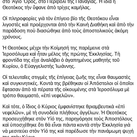
στὸ Ἅγιο Ὄρος, στὸ Περιβόλι τῆς Παναγίας. Ἡ ἴδια ἡ
Θεοτόκος τὴν ὕφανε ἀπὸ τρίχες καμήλας.
Οἱ πληροφορίες γιὰ τὸν ἐπίγειο βίο τῆς Θεοτόκου εἶναι
λιγοστὲς καὶ προέρχονται ἀπὸ τὴν Καινὴ Διαθήκη καὶ ἀπὸ τὴν
παράδοση ποὺ διασώθηκε ἀπὸ τοὺς ἀποστολικοὺς ἀκόμη
χρόνους.
Ἡ Θεοτόκος μέχρι τὴν Κοίμησή της παρέμεινε στὰ
Ἱεροσόλυμα καὶ ἦταν μέλος τῆς πρώτης Ἐκκλησίας. Τὴ
φροντίδα της εἶχε ἀναλάβει ὁ ἀγαπημένος μαθητὴς τοῦ
Κυρίου, ὁ Εὐαγγελιστὴς Ἰωάννης.
Οἱ τελευταῖες στιγμὲς τῆς ἐπίγειας ζωῆς της εἶναι θαυμαστὲς
καὶ συγκινητικές. Κοντὰ της βρέθηκαν οἱ Ἀπόστολοι οἱ ὁποῖοι
ἔφτασαν ἀπὸ τὰ πέρατα τῆς οἰκουμένης στὰ Ἱεροσόλυμα μὲ
τρόπο θαυμαστό, «ἐπὶ νεφελῶν».
Καὶ τότε, ὁ ἴδιος ὁ Κύριος ἐμφανίστηκε θριαμβευτικὰ «ἐπὶ
νεφελῶν», μὲ τὴ συνοδεία πλήθους ἀγγέλων. Ἡ Θεοτόκος
προσευχήθηκε στὸν Υἱό της, παρηγόρησε τοὺς Ἀποστόλους
καὶ ὑποσχέθηκε ὅτι θὰ εἶναι πάντα κοντὰ στὴν Ἐκκλησία γιὰ
νὰ μεσιτεύει στὸν Υἱό της καὶ παρέδωσε τὴν πανάμωμη ψυχή