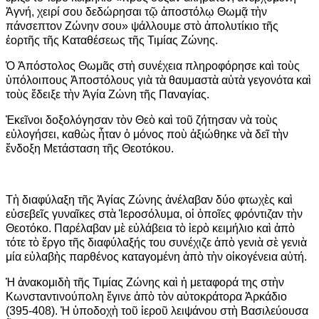
Ἁγνή, χειρί σου δεδώρησαι τῷ ἀποστόλῳ Θωμᾷ τὴν
πάνσεπτον Ζώνην σου» ψάλλουμε στὸ ἀπολυτίκιο τῆς
ἑορτῆς τῆς Καταθέσεως τῆς Τιμίας Ζώνης.
Ὁ Ἀπόστολος Θωμᾶς στὴ συνέχεια πληροφόρησε καὶ τοὺς
ὑπόλοιπους Ἀποστόλους γιὰ τὰ θαυμαστὰ αὐτὰ γεγονότα καὶ
τοὺς ἔδειξε τὴν Ἁγία Ζώνη τῆς Παναγίας.
Ἐκεῖνοι δοξολόγησαν τὸν Θεὸ καὶ τοῦ ζήτησαν νὰ τοὺς
εὐλογήσει, καθὼς ἦταν ὁ μόνος ποὺ ἀξιώθηκε νὰ δεῖ τὴν
ἔνδοξη Μετάσταση τῆς Θεοτόκου.
Τὴ διαφύλαξη τῆς Ἁγίας Ζώνης ἀνέλαβαν δύο φτωχὲς καὶ
εὐσεβεῖς γυναῖκες στὰ Ἱεροσόλυμα, οἱ ὁποῖες φρόντιζαν τὴν
Θεοτόκο. Παρέλαβαν μὲ εὐλάβεια τὸ ἱερὸ κειμήλιο καὶ ἀπὸ
τότε τὸ ἔργο τῆς διαφύλαξής του συνέχιζε ἀπὸ γενιὰ σὲ γενιὰ
μία εὐλαβὴς παρθένος καταγομένη ἀπὸ τὴν οἰκογένεια αὐτή.
Ἡ ἀνακομιδὴ τῆς Τιμίας Ζώνης καὶ ἡ μεταφορά της στὴν
Κωνσταντινούπολη ἔγινε ἀπὸ τὸν αὐτοκράτορα Ἀρκάδιο
(395-408). Ἡ ὑποδοχὴ τοῦ ἱεροῦ λειψάνου στὴ Βασιλεύουσα