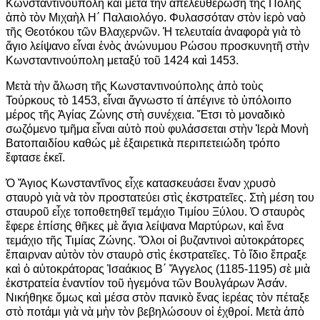
Κωνσταντινούπολη καὶ μετὰ τὴν ἀπελευθέρωση τῆς Πόλης
ἀπὸ τὸν Μιχαὴλ Η΄ Παλαιολόγο. Φυλασσόταν στὸν ἱερὸ ναὸ
τῆς Θεοτόκου τῶν Βλαχερνῶν. Ἡ τελευταία ἀναφορὰ γιὰ τὸ
ἅγιο λείψανο εἶναι ἑνὸς ἀνώνυμου Ρώσου προσκυνητῆ στὴν
Κωνσταντινούπολη μεταξύ τοῦ 1424 καὶ 1453.
Μετὰ τὴν ἅλωση τῆς Κωνσταντινούπολης ἀπὸ τοὺς
Τούρκους τὸ 1453, εἶναι ἄγνωστο τί ἀπέγινε τὸ ὑπόλοιπο
μέρος τῆς Ἁγίας Ζώνης στὴ συνέχεια. Ἔτσι τὸ μοναδικὸ
σωζόμενο τμῆμα εἶναι αὐτὸ ποὺ φυλάσσεται στὴν Ἱερὰ Μονὴ
Βατοπαιδίου καθώς μὲ ἐξαιρετικὰ περιπετειώδη τρόπο
ἔφτασε ἐκεῖ.
Ὁ Ἅγιος Κωνσταντῖνος εἶχε κατασκευάσει ἕναν χρυσὸ
σταυρὸ γιὰ νὰ τὸν προστατεύει στὶς ἐκστρατεῖες. Στὴ μέση του
σταυροῦ εἶχε τοποθετηθεῖ τεμάχιο Τιμίου Ξύλου. Ὁ σταυρὸς
ἔφερε ἐπίσης θῆκες μὲ ἅγια λείψανα Μαρτύρων, καὶ ἕνα
τεμάχιο τῆς Τιμίας Ζώνης. Ὅλοι οἱ βυζαντινοὶ αὐτοκράτορες
ἔπαιρναν αὐτὸν τὸν σταυρὸ στὶς ἐκστρατεῖες. Τὸ ἴδιο ἔπραξε
καὶ ὁ αὐτοκράτορας Ἰσαάκιος Β΄ Ἄγγελος (1185-1195) σὲ μιὰ
ἐκστρατεία ἐναντίον τοῦ ἡγεμόνα τῶν Βουλγάρων Ἀσάν.
Νικήθηκε ὅμως καὶ μέσα στὸν πανικὸ ἕνας ἱερέας τὸν πέταξε
στὸ ποτάμι γιὰ νὰ μὴν τὸν βεβηλώσουν οἱ ἐχθροί. Μετὰ ἀπὸ