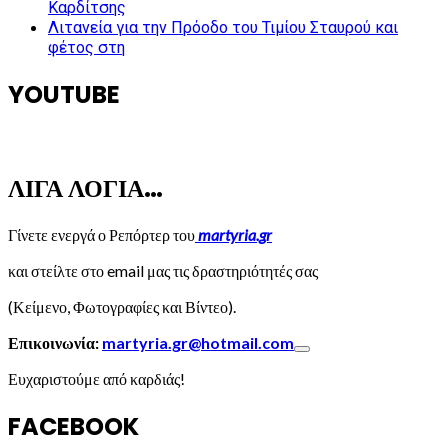
Καρδίτσης
Λιτανεία για την Πρόοδο του Τιμίου Σταυρού και
φέτος στη
YOUTUBE
ΛΙΓΑ ΛΟΓΙΑ…
Γίνετε ενεργά ο Ρεπόρτερ του
martyria.gr
και στείλτε στο email μας τις δραστηριότητές σας
(Κείμενο, Φωτογραφίες και Βίντεο).
Επικοινωνία:
martyria.gr@hotmail.com
Ευχαριστούμε από καρδιάς!
FACEBOOK