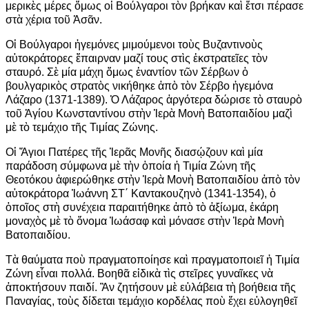
μερικὲς μέρες ὅμως οἱ Βούλγαροι τὸν βρήκαν καὶ ἔτσι πέρασε
στὰ χέρια τοῦ Ἀσᾶν.
Οἱ Βούλγαροι ἡγεμόνες μιμούμενοι τοὺς Βυζαντινοὺς
αὐτοκράτορες ἔπαιρναν μαζί τους στὶς ἐκστρατεῖες τὸν
σταυρό. Σὲ μία μάχη ὅμως ἐναντίον τῶν Σέρβων ὁ
βουλγαρικὸς στρατὸς νικήθηκε ἀπὸ τὸν Σέρβο ἡγεμόνα
Λάζαρο (1371-1389). Ὁ Λάζαρος ἀργότερα δώρισε τὸ σταυρὸ
τοῦ Ἁγίου Κωνσταντίνου στὴν Ἱερὰ Μονὴ Βατοπαιδίου μαζὶ
μὲ τὸ τεμάχιο τῆς Τιμίας Ζώνης.
Οἱ Ἅγιοι Πατέρες τῆς Ἱερᾶς Μονῆς διασῴζουν καὶ μία
παράδοση σύμφωνα μὲ τὴν ὁποία ἡ Τιμία Ζώνη τῆς
Θεοτόκου ἀφιερώθηκε στὴν Ἱερὰ Μονὴ Βατοπαιδίου ἀπὸ τὸν
αὐτοκράτορα Ἰωάννη ΣΤ΄ Καντακουζηνὸ (1341-1354), ὁ
ὁποῖος στὴ συνέχεια παραιτήθηκε ἀπὸ τὸ ἀξίωμα, ἐκάρη
μοναχὸς μὲ τὸ ὄνομα Ἰωάσαφ καὶ μόνασε στὴν Ἱερὰ Μονὴ
Βατοπαιδίου.
Τὰ θαύματα ποὺ πραγματοποίησε καὶ πραγματοποιεῖ ἡ Τιμία
Ζώνη εἶναι πολλά. Βοηθᾶ εἰδικὰ τὶς στεῖρες γυναῖκες νὰ
ἀποκτήσουν παιδί. Ἂν ζητήσουν μὲ εὐλάβεια τὴ βοήθεια τῆς
Παναγίας, τοὺς δίδεται τεμάχιο κορδέλας ποὺ ἔχει εὐλογηθεῖ