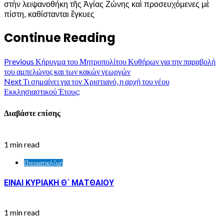
στὴν λειψανοθήκη τῆς Ἁγίας Ζώνης καὶ προσευχόμενες μὲ
πίστη, καθίστανται ἔγκυες
Continue Reading
Previous
Κήρυγμα του Μητροπολίτου Κυθήρων για την παραβολή
του αμπελώνος και των κακών γεωργών
Next
Τι σημαίνει για τον Χριστιανό, η αρχή του νέου
Εκκλησιαστικού Έτους;
Διαβάστε επίσης
1 min read
Πνευματική ζωή
ΕΙΝΑΙ ΚΥΡΙΑΚΗ Θ΄ ΜΑΤΘΑΙΟΥ
1 min read