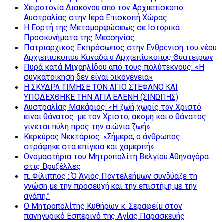
Χειροτονία Διακόνου από τον Αρχιεπίσκοπο
Αυστραλίας στην Ιερά Επισκοπή Χώρας
Η Εορτή της Μεταμορφώσεως σε Ιστορικά
Προσκυνήματα της Μεσσηνίας.
Πατριαρχικός Εκπρόσωπος στην Ενθρόνιση του νέου
Αρχιεπισκόπου Καναδά ο Αρχιεπίσκοπος Θυατείρων
Πυρά κατά Μιχαηλίδου από τους πολύτεκνους: «Η
συγκατοίκηση δεν είναι οικογένεια»
Η ΣΚΥΔΡΑ ΤΙΜΗΣΕ ΤΟΝ ΑΓΙΟ ΣΤΕΦΑΝΟ ΚΑΙ
ΥΠΟΔΕΧΘΗΚΕ ΤΗΝ ΑΓΙΑ ΕΛΕΝΗ (ΣΙΝΩΠΗΣ)
Αυστραλίας Μακάριος: «Η ζωή χωρίς τον Χριστό
είναι θάνατος· με τον Χριστό, ακόμη και ο θάνατος
γίνεται πύλη προς την αιώνια ζωή»
Κερκύρας Νεκτάριος: «Σήμερα, ο άνθρωπος
στράφηκε στα επίγεια και χαμερπή»
Ονομαστήρια του Μητροπολίτη Βελγίου Αθηναγόρα
στις Βρυξέλλες
π. Φίλιππος : Ό Άγιος Παντελεήμων συνδύαζε τη
γνώση με την προσευχή και την επιστήμη με την
αγάπη.”
Ο Μητροπολίτης Κυθήρων κ. Σεραφείμ στον
πανηγυρικό Εσπερινό της Αγίας Παρασκευής