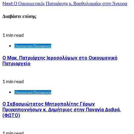
Next
Ο Οικουμενικός Πατριάρχης κ. Βαρθολομαίος στην Άγκυρα
Διαβάστε επίσης
1 min read
Οικουμενικό Πατριαρχείο
Ο Μακ. Πατριάρχης Ιεροσολύμων στο Οικουμενικό
Πατριαρχείο
1 min read
Οικουμενικό Πατριαρχείο
Ο Σεβασμιώτατος Μητροπολίτης Γέρων
Πριγκηποννήσων κ. Δημήτριος στην Παναγία Δοβρά.
(ΦΩΤΟ)
1 min read