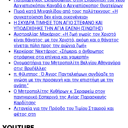
Αρχιεπισκόπου Καναδά ο Αρχιεπίσκοπος Θυατείρων
Πυρά κατά Μιχαηλίδου από τους πολύτεκνους: «Η
συγκατοίκηση δεν είναι οικογένεια»
Η ΣΚΥΔΡΑ ΤΙΜΗΣΕ ΤΟΝ ΑΓΙΟ ΣΤΕΦΑΝΟ ΚΑΙ
ΥΠΟΔΕΧΘΗΚΕ ΤΗΝ ΑΓΙΑ ΕΛΕΝΗ (ΣΙΝΩΠΗΣ)
Αυστραλίας Μακάριος: «Η ζωή χωρίς τον Χριστό
είναι θάνατος· με τον Χριστό, ακόμη και ο θάνατος
γίνεται πύλη προς την αιώνια ζωή»
Κερκύρας Νεκτάριος: «Σήμερα, ο άνθρωπος
στράφηκε στα επίγεια και χαμερπή»
Ονομαστήρια του Μητροπολίτη Βελγίου Αθηναγόρα
στις Βρυξέλλες
π. Φίλιππος : Ό Άγιος Παντελεήμων συνδύαζε τη
γνώση με την προσευχή και την επιστήμη με την
αγάπη.”
Ο Μητροπολίτης Κυθήρων κ. Σεραφείμ στον
πανηγυρικό Εσπερινό της Αγίας Παρασκευής
Καρδίτσης
Λιτανεία για την Πρόοδο του Τιμίου Σταυρού και
φέτος στη
YOUTUBE