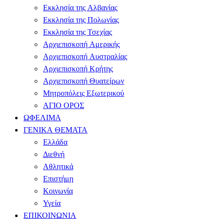
Εκκλησία της Αλβανίας
Εκκλησία της Πολωνίας
Εκκλησία της Τσεχίας
Αρχιεπισκοπή Αμερικής
Αρχιεπισκοπή Αυστραλίας
Αρχιεπισκοπή Κρήτης
Αρχιεπισκοπή Θυατείρων
Μητροπόλεις Εξωτερικού
ΑΓΙΟ ΟΡΟΣ
ΩΦΕΛΙΜΑ
ΓΕΝΙΚΑ ΘΕΜΑΤΑ
Ελλάδα
Διεθνή
Αθλητικά
Επιστήμη
Κοινωνία
Υγεία
ΕΠΙΚΟΙΝΩΝΙΑ