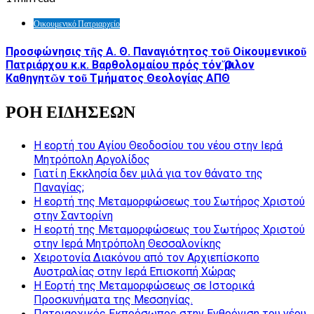
Οικουμενικό Πατριαρχείο
Προσφώνησις τῆς Α. Θ. Παναγιότητος τοῦ Οἰκουμενικοῦ
Πατριάρχου κ.κ. Βαρθολομαίου πρός τόν Ὅμιλον
Καθηγητῶν τοῦ Τμήματος Θεολογίας ΑΠΘ
ΡΟΗ ΕΙΔΗΣΕΩΝ
Η εορτή του Αγίου Θεοδοσίου του νέου στην Ιερά
Μητρόπολη Αργολίδος
Γιατί η Εκκλησία δεν μιλά για τον θάνατο της
Παναγίας;
Η εορτή της Μεταμορφώσεως του Σωτήρος Χριστού
στην Σαντορίνη
Η εορτή της Μεταμορφώσεως του Σωτήρος Χριστού
στην Ιερά Μητρόπολη Θεσσαλονίκης
Χειροτονία Διακόνου από τον Αρχιεπίσκοπο
Αυστραλίας στην Ιερά Επισκοπή Χώρας
Η Εορτή της Μεταμορφώσεως σε Ιστορικά
Προσκυνήματα της Μεσσηνίας.
Πατριαρχικός Εκπρόσωπος στην Ενθρόνιση του νέου