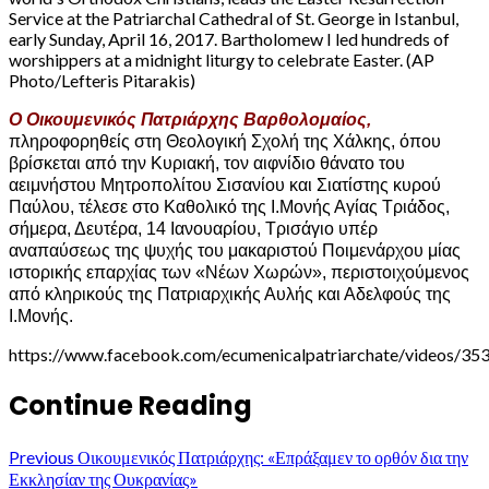
Service at the Patriarchal Cathedral of St. George in Istanbul,
early Sunday, April 16, 2017. Bartholomew I led hundreds of
worshippers at a midnight liturgy to celebrate Easter. (AP
Photo/Lefteris Pitarakis)
Ο Οικουμενικός Πατριάρχης Βαρθολομαίος,
πληροφορηθείς στη Θεολογική Σχολή της Χάλκης, όπου
βρίσκεται από την Κυριακή, τον αιφνίδιο θάνατο του
αειμνήστου Μητροπολίτου Σισανίου και Σιατίστης κυρού
Παύλου, τέλεσε στο Καθολικό της Ι.Μονής Αγίας Τριάδος,
σήμερα, Δευτέρα, 14 Ιανουαρίου, Τρισάγιο υπέρ
αναπαύσεως της ψυχής του μακαριστού Ποιμενάρχου μίας
ιστορικής επαρχίας των «Νέων Χωρών», περιστοιχούμενος
από κληρικούς της Πατριαρχικής Αυλής και Αδελφούς της
Ι.Μονής.
https://www.facebook.com/ecumenicalpatriarchate/videos/3
Continue Reading
Previous
Οικουμενικός Πατριάρχης: «Επράξαμεν το ορθόν δια την
Εκκλησίαν της Ουκρανίας»