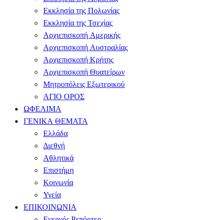
Εκκλησία της Πολωνίας
Εκκλησία της Τσεχίας
Αρχιεπισκοπή Αμερικής
Αρχιεπισκοπή Αυστραλίας
Αρχιεπισκοπή Κρήτης
Αρχιεπισκοπή Θυατείρων
Μητροπόλεις Εξωτερικού
ΑΓΙΟ ΟΡΟΣ
ΩΦΕΛΙΜΑ
ΓΕΝΙΚΑ ΘΕΜΑΤΑ
Ελλάδα
Διεθνή
Αθλητικά
Επιστήμη
Κοινωνία
Υγεία
ΕΠΙΚΟΙΝΩΝΙΑ
Ενεργός Ρεπόρτερ