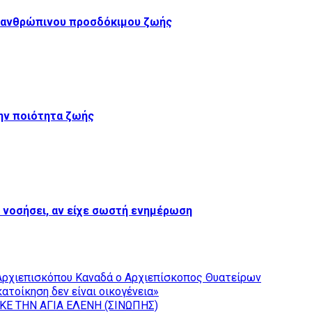
ου ανθρώπινου προσδόκιμου ζωής
ην ποιότητα ζωής
ε νοσήσει, αν είχε σωστή ενημέρωση
Αρχιεπισκόπου Καναδά ο Αρχιεπίσκοπος Θυατείρων
ατοίκηση δεν είναι οικογένεια»
ΚΕ ΤΗΝ ΑΓΙΑ ΕΛΕΝΗ (ΣΙΝΩΠΗΣ)