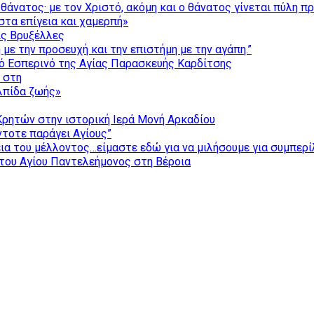
θάνατος· με τον Χριστό, ακόμη και ο θάνατος γίνεται πύλη π
τα επίγεια και χαμερπή»
ις Βρυξέλλες
με την προσευχή και την επιστήμη με την αγάπη.”
ό Εσπερινό της Αγίας Παρασκευής Καρδίτσης
ς στη
ελπίδα ζωής»
Κρητών στην ιστορική Ιερά Μονή Αρκαδίου
τοτε παράγει Αγίους”
εια του μέλλοντος…είμαστε εδώ για να μιλήσουμε για συμπερ
του Αγίου Παντελεήμονος στη Βέροια