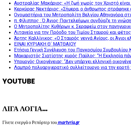
Αυστραλίας Μακάριος: «Η ζωή χωρίς τον Χριστό είναι 
Κερκύρας Νεκτάριος: «Σήμερα, ο άνθρωπος στράφηκε σ
Ονομαστήρια του Μητροπολίτη Βελγίου Αθηναγόρα στ
π. Φίλιππος : Ό Άγιος Παντελεήμων συνδύαζε τη γνώση 
Ο Μητροπολίτης Κυθήρων κ. Σεραφείμ στον πανηγυρικ
Λιτανεία για την Πρόοδο του Τιμίου Σταυρού και φέτο
Άρτης Καλλίνικος: «Ο Σταυρός γεννά Αγίους, οι Άγιοι 
ΕΙΝΑΙ ΚΥΡΙΑΚΗ Θ΄ ΜΑΤΘΑΙΟΥ
Ετήσια Γενική Συνέλευση του Παγκοσμίου Συμβουλίου 
Μακαριστός Σιατίστης κυρός Παύλος: “Η Εκκλησία πάν
Υπουργός Οικογένειας: “Δεν υπάρχει ελληνική οικογέν
Λαμπρό πολυαρχιερατικό συλλείτουργο για την εορτή 
YOUTUBE
ΛΙΓΑ ΛΟΓΙΑ…
Γίνετε ενεργά ο Ρεπόρτερ του
martyria.gr