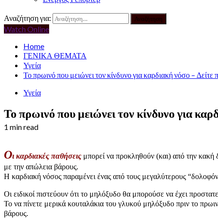
Αναζήτηση για:
Watch Online
Home
ΓΕΝΙΚΑ ΘΕΜΑΤΑ
Υγεία
Το πρωινό που μειώνει τον κίνδυνο για καρδιακή νόσο – Δείτε π
Υγεία
Το πρωινό που μειώνει τον κίνδυνο για καρδ
1 min read
Ο
ι καρδιακές παθήσεις
μπορεί να προκληθούν (και) από την κακή δ
με την απώλεια βάρους.
Η καρδιακή νόσος παραμένει ένας από τους μεγαλύτερους “δολοφόνο
Οι ειδικοί πιστεύουν ότι το μηλόξυδο θα μπορούσε να έχει προστατ
Το να πίνετε μερικά κουταλάκια του γλυκού μηλόξυδο πριν το πρωινό
βάρους.