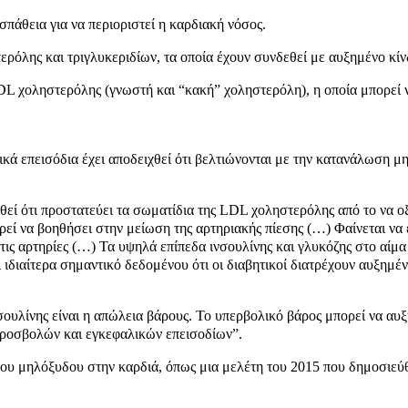
πάθεια για να περιοριστεί η καρδιακή νόσος.
ερόλης και τριγλυκεριδίων, τα οποία έχουν συνδεθεί με αυξημένο κί
LDL χοληστερόλης (γνωστή και “κακή” χοληστερόλη), η οποία μπορεί ν
λικά επεισόδια έχει αποδειχθεί ότι βελτιώνονται με την κατανάλωση
ιχθεί ότι προστατεύει τα σωματίδια της LDL χοληστερόλης από το να 
εί να βοηθήσει στην μείωση της αρτηριακής πίεσης (…) Φαίνεται να έ
στις αρτηρίες (…) Τα υψηλά επίπεδα ινσουλίνης και γλυκόζης στο αίμ
αι ιδιαίτερα σημαντικό δεδομένου ότι οι διαβητικοί διατρέχουν αυξη
νσουλίνης είναι η απώλεια βάρους. Το υπερβολικό βάρος μπορεί να αυ
προσβολών και εγκεφαλικών επεισοδίων”.
ς του μηλόξυδου στην καρδιά, όπως μια μελέτη του 2015 που δημοσιεύθ