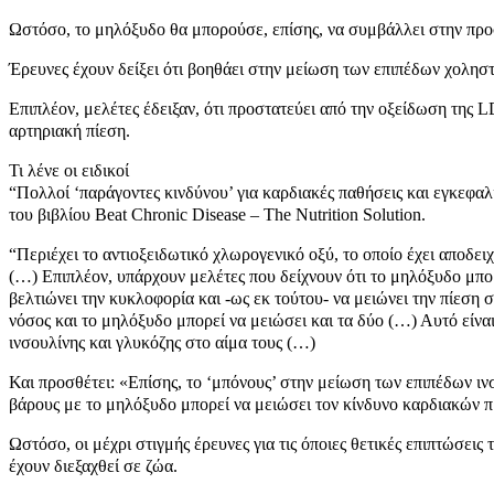
Ωστόσο, το μηλόξυδο θα μπορούσε, επίσης, να συμβάλλει στην προσ
Έρευνες έχουν δείξει ότι βοηθάει στην μείωση των επιπέδων χοληστ
Επιπλέον, μελέτες έδειξαν, ότι προστατεύει από την οξείδωση της 
αρτηριακή πίεση.
Τι λένε οι ειδικοί
“Πολλοί ‘παράγοντες κινδύνου’ για καρδιακές παθήσεις και εγκεφα
του βιβλίου Beat Chronic Disease – The Nutrition Solution.
“Περιέχει το αντιοξειδωτικό χλωρογενικό οξύ, το οποίο έχει αποδε
(…) Επιπλέον, υπάρχουν μελέτες που δείχνουν ότι το μηλόξυδο μπορ
βελτιώνει την κυκλοφορία και -ως εκ τούτου- να μειώνει την πίεση 
νόσος και το μηλόξυδο μπορεί να μειώσει και τα δύο (…) Αυτό είν
ινσουλίνης και γλυκόζης στο αίμα τους (…)
Και προσθέτει: «Επίσης, το ‘μπόνους’ στην μείωση των επιπέδων ι
βάρους με το μηλόξυδο μπορεί να μειώσει τον κίνδυνο καρδιακών 
Ωστόσο, οι μέχρι στιγμής έρευνες για τις όποιες θετικές επιπτώσει
έχουν διεξαχθεί σε ζώα.