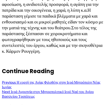
αφοσίωση, η ανιδιοτελής προσφορά, η αγάπη για την
πατρίδα και την οικογένεια, η χαρά, η λύπη κ.α.Η
παράσταση γέμισε τα παιδικά βλέμματα με χαρά και
ενθουσιασμό και οι μικροί μαθητές είδαν τον κόσμο με
την ματιά της τέχνης και του θεάτρου.Στο τέλος της
παράστασης ξέσπασαν σε χειροκροτήματα και
φωτογραφήθηκαν με τους ηθοποιούς και τους
συντελεστές του έργου, καθώς και με την σκηνοθέτρια
κ. Κάρμεν Ρουγγέρη.
Continue Reading
Previous
Η εορτή της Αγίας Φιλοθέης στην Ιερά Μητρόπολη Νέας
Ιωνίας
Next
Ιερά Αγρυπνία στον Μητροπολιτικό Ιερό Ναό του Αγίου
Βασιλείου Τριπόλεως