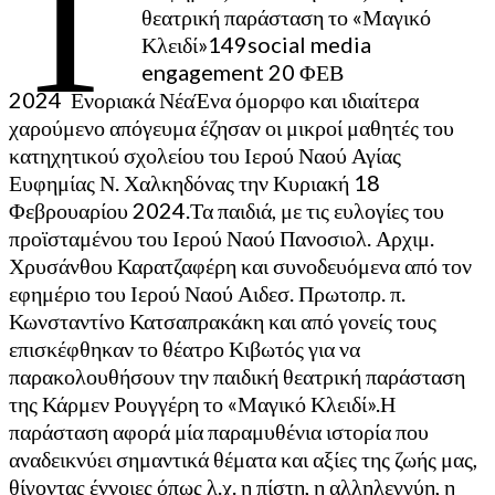
Τ
θεατρική παράσταση το «Μαγικό
Κλειδί»149social media
engagement 20 ΦΕΒ
2024 Ενοριακά ΝέαΈνα όμορφο και ιδιαίτερα
χαρούμενο απόγευμα έζησαν οι μικροί μαθητές του
κατηχητικού σχολείου του Ιερού Ναού Αγίας
Ευφημίας Ν. Χαλκηδόνας την Κυριακή 18
Φεβρουαρίου 2024.Τα παιδιά, με τις ευλογίες του
προϊσταμένου του Ιερού Ναού Πανοσιολ. Αρχιμ.
Χρυσάνθου Καρατζαφέρη και συνοδευόμενα από τον
εφημέριο του Ιερού Ναού Αιδεσ. Πρωτοπρ. π.
Κωνσταντίνο Κατσαπρακάκη και από γονείς τους
επισκέφθηκαν το θέατρο Κιβωτός για να
παρακολουθήσουν την παιδική θεατρική παράσταση
της Κάρμεν Ρουγγέρη το «Μαγικό Κλειδί».Η
παράσταση αφορά μία παραμυθένια ιστορία που
αναδεικνύει σημαντικά θέματα και αξίες της ζωής μας,
θίγοντας έννοιες όπως λ.χ. η πίστη, η αλληλεγγύη, η