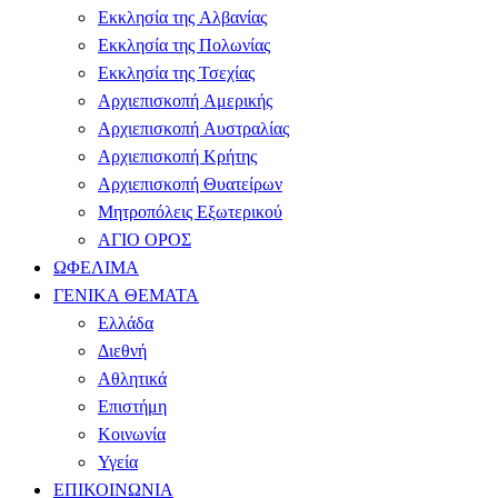
Εκκλησία της Αλβανίας
Εκκλησία της Πολωνίας
Εκκλησία της Τσεχίας
Αρχιεπισκοπή Αμερικής
Αρχιεπισκοπή Αυστραλίας
Αρχιεπισκοπή Κρήτης
Αρχιεπισκοπή Θυατείρων
Μητροπόλεις Εξωτερικού
ΑΓΙΟ ΟΡΟΣ
ΩΦΕΛΙΜΑ
ΓΕΝΙΚΑ ΘΕΜΑΤΑ
Ελλάδα
Διεθνή
Αθλητικά
Επιστήμη
Κοινωνία
Υγεία
ΕΠΙΚΟΙΝΩΝΙΑ