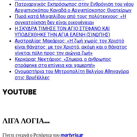
Πατριαρχικός Εκπρόσωπος στην Ενθρόνιση του νέου
Αρχιεπισκόπου Καναδά ο Αρχιεπίσκοπος Θυατείρων
Πυρά κατά Μιχαηλίδου από τους πολύτεκνους: «Η
συγκατοίκηση δεν είναι οικογένεια»
Η ΣΚΥΔΡΑ ΤΙΜΗΣΕ ΤΟΝ ΑΓΙΟ ΣΤΕΦΑΝΟ ΚΑΙ
ΥΠΟΔΕΧΘΗΚΕ ΤΗΝ ΑΓΙΑ ΕΛΕΝΗ (ΣΙΝΩΠΗΣ)
Αυστραλίας Μακάριος: «Η ζωή χωρίς τον Χριστό
είναι θάνατος· με τον Χριστό, ακόμη και ο θάνατος
γίνεται πύλη προς την αιώνια ζωή»
Κερκύρας Νεκτάριος: «Σήμερα, ο άνθρωπος
στράφηκε στα επίγεια και χαμερπή»
Ονομαστήρια του Μητροπολίτη Βελγίου Αθηναγόρα
στις Βρυξέλλες
YOUTUBE
ΛΙΓΑ ΛΟΓΙΑ…
Γίνετε ενεργά ο Ρεπόρτερ του
martyria.gr