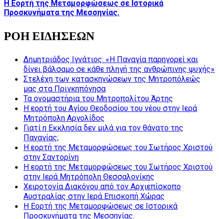
Η Εορτή της Μεταμορφώσεως σε Ιστορικά
Προσκυνήματα της Μεσσηνίας.
ΡΟΗ ΕΙΔΗΣΕΩΝ
Δημητριάδος Ιγνάτιος: «Η Παναγία παρηγορεί και
δίνει βάλσαμο σε κάθε πληγή της ανθρώπινης ψυχής»
Στελέχη των κατασκηνώσεων της Μητροπόλεώς
μας στα Πριγκηπόνησα
Τα ονομαστήρια του Μητροπολίτου Άρτης
Η εορτή του Αγίου Θεοδοσίου του νέου στην Ιερά
Μητρόπολη Αργολίδος
Γιατί η Εκκλησία δεν μιλά για τον θάνατο της
Παναγίας;
Η εορτή της Μεταμορφώσεως του Σωτήρος Χριστού
στην Σαντορίνη
Η εορτή της Μεταμορφώσεως του Σωτήρος Χριστού
στην Ιερά Μητρόπολη Θεσσαλονίκης
Χειροτονία Διακόνου από τον Αρχιεπίσκοπο
Αυστραλίας στην Ιερά Επισκοπή Χώρας
Η Εορτή της Μεταμορφώσεως σε Ιστορικά
Προσκυνήματα της Μεσσηνίας.