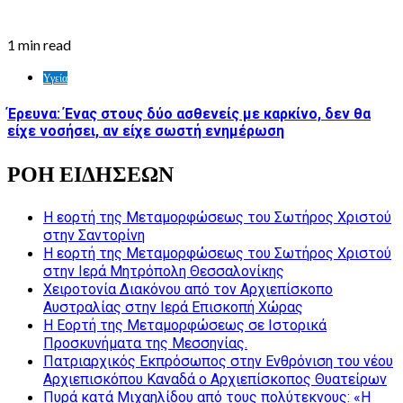
1 min read
Υγεία
Έρευνα: Ένας στους δύο ασθενείς με καρκίνο, δεν θα
είχε νοσήσει, αν είχε σωστή ενημέρωση
ΡΟΗ ΕΙΔΗΣΕΩΝ
Η εορτή της Μεταμορφώσεως του Σωτήρος Χριστού
στην Σαντορίνη
Η εορτή της Μεταμορφώσεως του Σωτήρος Χριστού
στην Ιερά Μητρόπολη Θεσσαλονίκης
Χειροτονία Διακόνου από τον Αρχιεπίσκοπο
Αυστραλίας στην Ιερά Επισκοπή Χώρας
Η Εορτή της Μεταμορφώσεως σε Ιστορικά
Προσκυνήματα της Μεσσηνίας.
Πατριαρχικός Εκπρόσωπος στην Ενθρόνιση του νέου
Αρχιεπισκόπου Καναδά ο Αρχιεπίσκοπος Θυατείρων
Πυρά κατά Μιχαηλίδου από τους πολύτεκνους: «Η