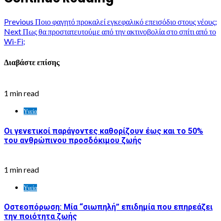
Previous
Ποιο φαγητό προκαλεί εγκεφαλικό επεισόδιο στους νέους;
Next
Πως θα προστατευτούμε από την ακτινοβολία στο σπίτι από το
Wi-Fi;
Διαβάστε επίσης
1 min read
Υγεία
Οι γενετικοί παράγοντες καθορίζουν έως και το 50%
του ανθρώπινου προσδόκιμου ζωής
1 min read
Υγεία
Οστεοπόρωση: Μία “σιωπηλή” επιδημία που επηρεάζει
την ποιότητα ζωής