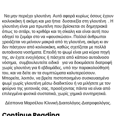
Να μην περιέχει γλουτένη Αυτό αφορά κυρίως όσους έχουν
κοιλιοκάκη ή ακόμη και μια ήπια δυσανεξία στη γλουτένη . Η
γλουτένη είναι μια πρωτεΐνη που βρίσκεται σε δημητριακά
όπως το σιτάρι, το κριθάρι και τη σίκαλη και είναι αυτή που
οδηγεί το ζυμάρι στο να «φουσκώσει». Πολλοί άνθρωποι
χρειάζεται να μείνουν μακριά από τη γλουτένη, ακόμη κι αν
δεν πάσχουν από κοιλιοκάκη, καθώς σχετίζεται με πολλά
αυτοάνοσα νοσήματα. Επειδή το ψωμί είναι μια κύρια πηγή
της, αν έχετε ενοχλήσεις ή πάσχετε από κάποιο αυτοάνοσο
νόσημα, συμβουλευτείτε ειδικό για να δοκιμάσετε διατροφή
χωρίς γλουτένη για 6 εβδομάδες, υπό την παρακολούθησή
του, και να δείτε αν τα συμπτώματα καλυτερεύσουν.
Μπορείτε, λοιπόν, να βρείτε πιστοποιημένο συσκευασμένο
ψωμί χωρίς γλουτένη μέσω διαδικτύου ή να μιλήσετε με τον
φούρνο της γειτονιάς σας, προσέχοντας πάντα να είναι από
επιλεγμένα φυσικά συστατικά, χωρίς χημικά συντηρητικά.
Δέσποινα Μαρσέλου Κλινική Διαιτολόγος-Διατροφολόγος.
Continue Reading