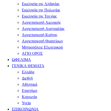
Εκκλησία της Αλβανίας
Εκκλησία της Πολωνίας
Εκκλησία της Τσεχίας
Αρχιεπισκοπή Αμερικής
Αρχιεπισκοπή Αυστραλίας
Αρχιεπισκοπή Κρήτης
Αρχιεπισκοπή Θυατείρων
Μητροπόλεις Εξωτερικού
ΑΓΙΟ ΟΡΟΣ
ΩΦΕΛΙΜΑ
ΓΕΝΙΚΑ ΘΕΜΑΤΑ
Ελλάδα
Διεθνή
Αθλητικά
Επιστήμη
Κοινωνία
Υγεία
ΕΠΙΚΟΙΝΩΝΙΑ