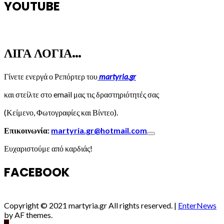
YOUTUBE
ΛΙΓΑ ΛΟΓΙΑ…
Γίνετε ενεργά ο Ρεπόρτερ του
martyria.gr
και στείλτε στο email μας τις δραστηριότητές σας
(Κείμενο, Φωτογραφίες και Βίντεο).
Επικοινωνία:
martyria.gr@hotmail.com
Ευχαριστούμε από καρδιάς!
FACEBOOK
Copyright © 2021 martyria.gr All rights reserved.
|
EnterNews
by AF themes.