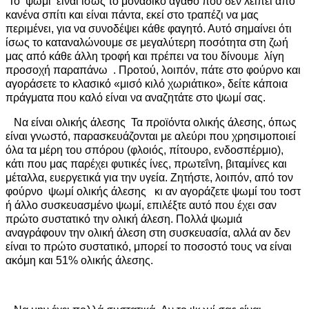
Το ψωμί είναι ίσως το μοναδικό αγαθό που δεν λείπει από
κανένα σπίτι και είναι πάντα, εκεί στο τραπέζι να μας
περιμένει, για να συνοδέψει κάθε φαγητό. Αυτό σημαίνει ότι
ίσως το καταναλώνουμε σε μεγαλύτερη ποσότητα στη ζωή
μας από κάθε άλλη τροφή και πρέπει να του δίνουμε λίγη
προσοχή παραπάνω . Προτού, λοιπόν, πάτε στο φούρνο και
αγοράσετε το κλασικό «μισό κιλό χωριάτικο», δείτε κάποια
πράγματα που καλό είναι να αναζητάτε στο ψωμί σας.
Να είναι ολικής άλεσης Τα προϊόντα ολικής άλεσης, όπως
είναι γνωστό, παρασκευάζονται με αλεύρι που χρησιμοποιεί
όλα τα μέρη του σπόρου (φλοιός, πίτουρο, ενδοσπέρμιο),
κάτι που μας παρέχει φυτικές ίνες, πρωτεΐνη, βιταμίνες και
μέταλλα, ευεργετικά για την υγεία. Ζητήστε, λοιπόν, από τον
φούρνο ψωμί ολικής άλεσης κι αν αγοράζετε ψωμί του τοστ
ή άλλο συσκευασμένο ψωμί, επιλέξτε αυτό που έχει σαν
πρώτο συστατικό την ολική άλεση. Πολλά ψωμιά
αναγράφουν την ολική άλεση στη συσκευασία, αλλά αν δεν
είναι το πρώτο συστατικό, μπορεί το ποσοστό τους να είναι
ακόμη και 51% ολικής άλεσης.