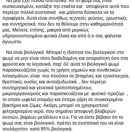
Να μην έχει πολλά συστατικά Αν το ψωμί σας είναι
συσκευασμένο, κοιτάξτε την ετικέτα και αποφύγετε αυτό που
περιέχει πολλά συστατικά και μάλιστα δύσκολα να τα
προφέρετε. Αυτά είναι συνήθως τεχνητές γεύσεις, χρωστικές
και συντηρητικά, που δεν τα θέλουμε στην καθημερινότητά
μας. Μείνετε, επίσης, μακριά από μερικώς
υδρογονοποιημένα φυτικά έλαια και από ό,τι σας φαίνεται
άγνωστο.
Να είναι βιολογικό Μπορεί η ιδιότητα του βιολογικού στο
ψωμί να μην είναι τόσο διαδεδομένη και απαραίτητη όσο στα
φρούτα και τα λαχανικά, παρ’ όλ’ αυτά το βιολογικό ψωμί
παρασκευάζεται χωρίς τη χρήση χημικών και συνθετικών
λιπασμάτων, είναι πιο πλούσιο σε βιταμίνες και ιχνοστοιχεία,
θρεπτικές ουσίες και αντιοξειδωτικά , δεν περιέχει
συντηρητικά και γενετικά τροποποιημένους
μικροοργανισμούς και παρασκευάζεται με φυσικό προζύμι ,
το οποίο ωφελεί στομάχι και έντερο χάρη σε συγκεκριμένα
βακτήρια και ζύμες. Ακόμη, μπορεί να χρησιμοποιεί
φιλτραρισμένο νερό, που σημαίνει αποφυγή βλαβερών
ουσιών, βαρέων μετάλλων κ.ο.κ. Για να είστε βέβαιοι ότι το
ψωμί σας είναι βιολογικό, πρέπει τα συστατικά του να είναι
τουλάχιστον κατά 95% βιολογικά.