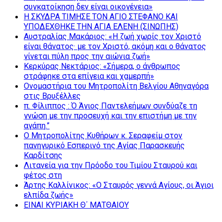
συγκατοίκηση δεν είναι οικογένεια»
Η ΣΚΥΔΡΑ ΤΙΜΗΣΕ ΤΟΝ ΑΓΙΟ ΣΤΕΦΑΝΟ ΚΑΙ
ΥΠΟΔΕΧΘΗΚΕ ΤΗΝ ΑΓΙΑ ΕΛΕΝΗ (ΣΙΝΩΠΗΣ)
Αυστραλίας Μακάριος: «Η ζωή χωρίς τον Χριστό
είναι θάνατος· με τον Χριστό, ακόμη και ο θάνατος
γίνεται πύλη προς την αιώνια ζωή»
Κερκύρας Νεκτάριος: «Σήμερα, ο άνθρωπος
στράφηκε στα επίγεια και χαμερπή»
Ονομαστήρια του Μητροπολίτη Βελγίου Αθηναγόρα
στις Βρυξέλλες
π. Φίλιππος : Ό Άγιος Παντελεήμων συνδύαζε τη
γνώση με την προσευχή και την επιστήμη με την
αγάπη.”
Ο Μητροπολίτης Κυθήρων κ. Σεραφείμ στον
πανηγυρικό Εσπερινό της Αγίας Παρασκευής
Καρδίτσης
Λιτανεία για την Πρόοδο του Τιμίου Σταυρού και
φέτος στη
Άρτης Καλλίνικος: «Ο Σταυρός γεννά Αγίους, οι Άγιοι
ελπίδα ζωής»
ΕΙΝΑΙ ΚΥΡΙΑΚΗ Θ΄ ΜΑΤΘΑΙΟΥ