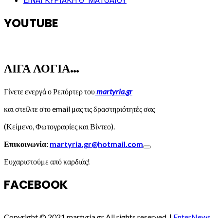
ΕΙΝΑΙ ΚΥΡΙΑΚΗ Θ΄ ΜΑΤΘΑΙΟΥ
YOUTUBE
ΛΙΓΑ ΛΟΓΙΑ…
Γίνετε ενεργά ο Ρεπόρτερ του
martyria.gr
και στείλτε στο email μας τις δραστηριότητές σας
(Κείμενο, Φωτογραφίες και Βίντεο).
Επικοινωνία:
martyria.gr@hotmail.com
Ευχαριστούμε από καρδιάς!
FACEBOOK
Copyright © 2021 martyria.gr All rights reserved.
|
EnterNews