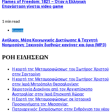
Flames of Freedom: 1821 – Όταν η Ελληνική
Επανάσταση γίνεται video game
1 min read
Κοινωνία
Ανήλικοι, Μέσα Κοινωνικής Δικτύωσης & Τεχνητή
Νοημοσύνη: Ξεκινούν διεθνώς κανόνες και όρια (MP3)
ΡΟΗ ΕΙΔΗΣΕΩΝ
Η εορτή της Μεταμορφώσεως του Σωτήρος Χριστού
στην Σαντορίνη
Η εορτή της Μεταμορφώσεως του Σωτήρος Χριστού
στην Ιερά Μητρόπολη Θεσσαλονίκης
Χειροτονία Διακόνου από τον Αρχιεπίσκοπο
Αυστραλίας στην Ιερά Επισκοπή Χώρας
Η Εορτή της Μεταμορφώσεως σε Ιστορικά
Προσκυνήματα της Μεσσηνίας.
Πατριαρχικός Εκπρόσωπος στην Ενθρόνιση του νέου