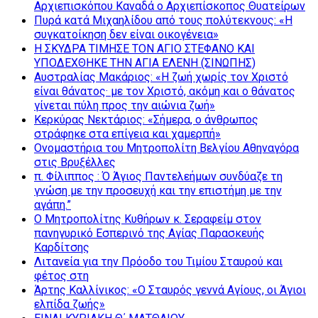
Αρχιεπισκόπου Καναδά ο Αρχιεπίσκοπος Θυατείρων
Πυρά κατά Μιχαηλίδου από τους πολύτεκνους: «Η
συγκατοίκηση δεν είναι οικογένεια»
Η ΣΚΥΔΡΑ ΤΙΜΗΣΕ ΤΟΝ ΑΓΙΟ ΣΤΕΦΑΝΟ ΚΑΙ
ΥΠΟΔΕΧΘΗΚΕ ΤΗΝ ΑΓΙΑ ΕΛΕΝΗ (ΣΙΝΩΠΗΣ)
Αυστραλίας Μακάριος: «Η ζωή χωρίς τον Χριστό
είναι θάνατος· με τον Χριστό, ακόμη και ο θάνατος
γίνεται πύλη προς την αιώνια ζωή»
Κερκύρας Νεκτάριος: «Σήμερα, ο άνθρωπος
στράφηκε στα επίγεια και χαμερπή»
Ονομαστήρια του Μητροπολίτη Βελγίου Αθηναγόρα
στις Βρυξέλλες
π. Φίλιππος : Ό Άγιος Παντελεήμων συνδύαζε τη
γνώση με την προσευχή και την επιστήμη με την
αγάπη.”
Ο Μητροπολίτης Κυθήρων κ. Σεραφείμ στον
πανηγυρικό Εσπερινό της Αγίας Παρασκευής
Καρδίτσης
Λιτανεία για την Πρόοδο του Τιμίου Σταυρού και
φέτος στη
Άρτης Καλλίνικος: «Ο Σταυρός γεννά Αγίους, οι Άγιοι
ελπίδα ζωής»