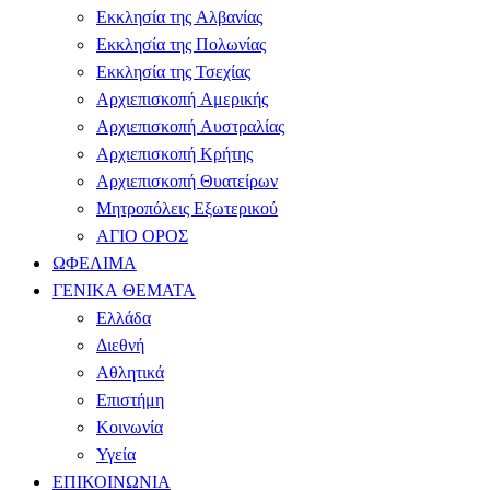
Εκκλησία της Αλβανίας
Εκκλησία της Πολωνίας
Εκκλησία της Τσεχίας
Αρχιεπισκοπή Αμερικής
Αρχιεπισκοπή Αυστραλίας
Αρχιεπισκοπή Κρήτης
Αρχιεπισκοπή Θυατείρων
Μητροπόλεις Εξωτερικού
ΑΓΙΟ ΟΡΟΣ
ΩΦΕΛΙΜΑ
ΓΕΝΙΚΑ ΘΕΜΑΤΑ
Ελλάδα
Διεθνή
Αθλητικά
Επιστήμη
Κοινωνία
Υγεία
ΕΠΙΚΟΙΝΩΝΙΑ