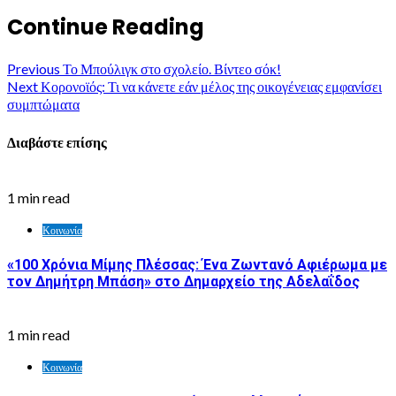
Continue Reading
Previous
Το Μπούλιγκ στο σχολείο. Βίντεο σόκ!
Next
Κορονοϊός: Τι να κάνετε εάν μέλος της οικογένειας εμφανίσει
συμπτώματα
Διαβάστε επίσης
1 min read
Κοινωνία
«100 Χρόνια Μίμης Πλέσσας: Ένα Ζωντανό Αφιέρωμα με
τον Δημήτρη Μπάση» στο Δημαρχείο της Αδελαΐδος
1 min read
Κοινωνία