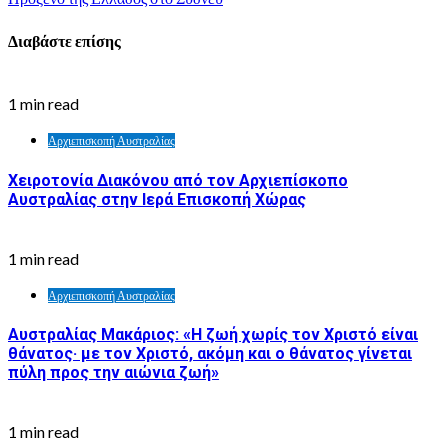
Διαβάστε επίσης
1 min read
Αρχιεπισκοπή Αυστραλίας
Χειροτονία Διακόνου από τον Αρχιεπίσκοπο
Αυστραλίας στην Ιερά Επισκοπή Χώρας
1 min read
Αρχιεπισκοπή Αυστραλίας
Αυστραλίας Μακάριος: «Η ζωή χωρίς τον Χριστό είναι
θάνατος· με τον Χριστό, ακόμη και ο θάνατος γίνεται
πύλη προς την αιώνια ζωή»
1 min read