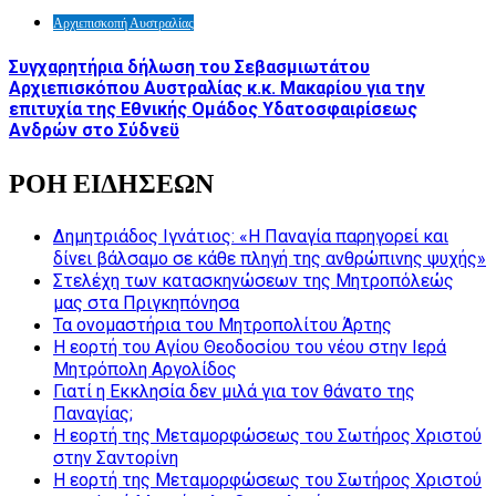
Αρχιεπισκοπή Αυστραλίας
Συγχαρητήρια δήλωση του Σεβασμιωτάτου
Αρχιεπισκόπου Αυστραλίας κ.κ. Μακαρίου για την
επιτυχία της Εθνικής Ομάδος Υδατοσφαιρίσεως
Ανδρών στο Σύδνεϋ
ΡΟΗ ΕΙΔΗΣΕΩΝ
Δημητριάδος Ιγνάτιος: «Η Παναγία παρηγορεί και
δίνει βάλσαμο σε κάθε πληγή της ανθρώπινης ψυχής»
Στελέχη των κατασκηνώσεων της Μητροπόλεώς
μας στα Πριγκηπόνησα
Τα ονομαστήρια του Μητροπολίτου Άρτης
Η εορτή του Αγίου Θεοδοσίου του νέου στην Ιερά
Μητρόπολη Αργολίδος
Γιατί η Εκκλησία δεν μιλά για τον θάνατο της
Παναγίας;
Η εορτή της Μεταμορφώσεως του Σωτήρος Χριστού
στην Σαντορίνη
Η εορτή της Μεταμορφώσεως του Σωτήρος Χριστού