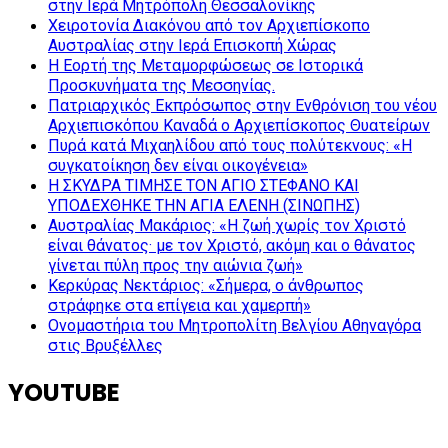
στην Ιερά Μητρόπολη Θεσσαλονίκης
Χειροτονία Διακόνου από τον Αρχιεπίσκοπο
Αυστραλίας στην Ιερά Επισκοπή Χώρας
Η Εορτή της Μεταμορφώσεως σε Ιστορικά
Προσκυνήματα της Μεσσηνίας.
Πατριαρχικός Εκπρόσωπος στην Ενθρόνιση του νέου
Αρχιεπισκόπου Καναδά ο Αρχιεπίσκοπος Θυατείρων
Πυρά κατά Μιχαηλίδου από τους πολύτεκνους: «Η
συγκατοίκηση δεν είναι οικογένεια»
Η ΣΚΥΔΡΑ ΤΙΜΗΣΕ ΤΟΝ ΑΓΙΟ ΣΤΕΦΑΝΟ ΚΑΙ
ΥΠΟΔΕΧΘΗΚΕ ΤΗΝ ΑΓΙΑ ΕΛΕΝΗ (ΣΙΝΩΠΗΣ)
Αυστραλίας Μακάριος: «Η ζωή χωρίς τον Χριστό
είναι θάνατος· με τον Χριστό, ακόμη και ο θάνατος
γίνεται πύλη προς την αιώνια ζωή»
Κερκύρας Νεκτάριος: «Σήμερα, ο άνθρωπος
στράφηκε στα επίγεια και χαμερπή»
Ονομαστήρια του Μητροπολίτη Βελγίου Αθηναγόρα
στις Βρυξέλλες
YOUTUBE