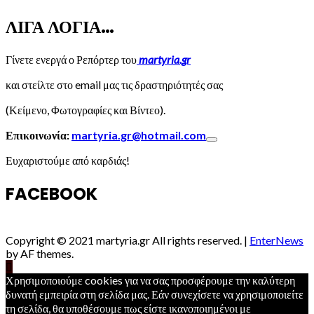
ΛΙΓΑ ΛΟΓΙΑ…
Γίνετε ενεργά ο Ρεπόρτερ του
martyria.gr
και στείλτε στο email μας τις δραστηριότητές σας
(Κείμενο, Φωτογραφίες και Βίντεο).
Επικοινωνία:
martyria.gr@hotmail.com
Ευχαριστούμε από καρδιάς!
FACEBOOK
Copyright © 2021 martyria.gr All rights reserved.
|
EnterNews
by AF themes.
Χρησιμοποιούμε cookies για να σας προσφέρουμε την καλύτερη
δυνατή εμπειρία στη σελίδα μας. Εάν συνεχίσετε να χρησιμοποιείτε
τη σελίδα, θα υποθέσουμε πως είστε ικανοποιημένοι με