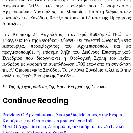
Αυγούστου 2025, υπό την προεδρία του Σεβασμιωτάτου
Αρχιεπισκόπου Αυστραλίας κ.κ. Μακαρίου. Κατά τη διάρκεια των
εργασιών της Συνόδου, θα εξεταστούν τα θέματα της Ημερησίας
Διατάξεως.
Την Κυριακή, 24 Αυγούστου, στον Ιερό Καθεδρικό Ναό του
Ευαγγελισμού της Θεοτόκου Σύδνεϋ, θα τελεστεί Συνοδική Θεία
Λειτουργία, προεξάρχοντος του Αρχιεπισκόπου, και θα
πραγματοποιηθεί η επίσημη λήξη του Διεθνούς Επιστημονικού
Συνεδρίου που διοργανώνει η Θεολογική Σχολή του Αγίου
Ανδρέου με αφορμή τη συμπλήρωση 1700 ετών από τη σύγκληση
της Α’ Οικουμενικής Συνόδου. Το εν λόγω Συνέδριο τελεί υπό την
αιγίδα της Ιεράς Επαρχιακής Συνόδου.
Εκ της Αρχιγραμματείας της Ιεράς Επαρχιακής Συνόδου
Continue Reading
Previous
Ο Αρχιεπίσκοπος Αυστραλίας Μακάριος στην Ενορία
Κοιμήσεως της Θεοτόκου στο μακρινό Innisfail
Next
Ο Αρχιεπίσκοπος Αυστραλίας καλωσόρισε τον νέο Γενικό
Πρόξενο της Ελλάδος στο Σύδνεϋ