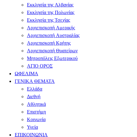
Εκκλησία της Αλβανίας
Εκκλησία της Πολωνίας
Εκκλησία της Τσεχίας
Αρχιεπισκοπή Αμερικής
Αρχιεπισκοπή Αυστραλίας
Αρχιεπισκοπή Κρήτης
Αρχιεπισκοπή Θυατείρων
Μητροπόλεις Εξωτερικού
ΑΓΙΟ ΟΡΟΣ
ΩΦΕΛΙΜΑ
ΓΕΝΙΚΑ ΘΕΜΑΤΑ
Ελλάδα
Διεθνή
Αθλητικά
Επιστήμη
Κοινωνία
Υγεία
ΕΠΙΚΟΙΝΩΝΙΑ