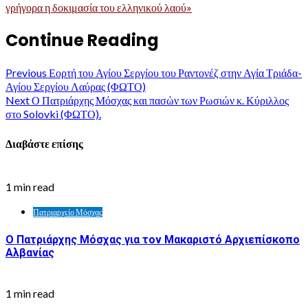
γρήγορα η δοκιμασία του ελληνικού λαού»
Continue Reading
Previous
Εορτή του Αγίου Σεργίου του Ραντονέζ στην Αγία Τριάδα-
Αγίου Σεργίου Λαύρας (ΦΩΤΟ)
Next
Ο Πατριάρχης Μόσχας και πασών των Ρωσιών κ. Κύριλλος
στο Solovki (ΦΩΤΟ).
Διαβάστε επίσης
1 min read
Πατριαρχείο Μόσχας
Ο Πατριάρχης Μόσχας για τον Μακαριστό Αρχιεπίσκοπο
Αλβανίας
1 min read