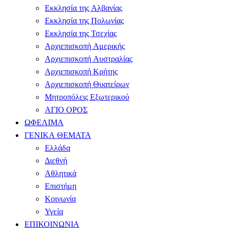
Εκκλησία της Αλβανίας
Εκκλησία της Πολωνίας
Εκκλησία της Τσεχίας
Αρχιεπισκοπή Αμερικής
Αρχιεπισκοπή Αυστραλίας
Αρχιεπισκοπή Κρήτης
Αρχιεπισκοπή Θυατείρων
Μητροπόλεις Εξωτερικού
ΑΓΙΟ ΟΡΟΣ
ΩΦΕΛΙΜΑ
ΓΕΝΙΚΑ ΘΕΜΑΤΑ
Ελλάδα
Διεθνή
Αθλητικά
Επιστήμη
Κοινωνία
Υγεία
ΕΠΙΚΟΙΝΩΝΙΑ