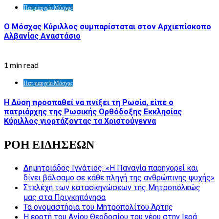
Πατριαρχείο Μόσχας
Ο Μόσχας Κύριλλος συμπαρίσταται στον Αρχιεπίσκοπο
Αλβανίας Αναστάσιο
1 min read
Πατριαρχείο Μόσχας
Η Δύση προσπαθεί να πνίξει τη Ρωσία, είπε ο
πατριάρχης της Ρωσικής Ορθόδοξης Εκκλησίας
Κύριλλος γιορτάζοντας τα Χριστούγεννα
ΡΟΗ ΕΙΔΗΣΕΩΝ
Δημητριάδος Ιγνάτιος: «Η Παναγία παρηγορεί και
δίνει βάλσαμο σε κάθε πληγή της ανθρώπινης ψυχής»
Στελέχη των κατασκηνώσεων της Μητροπόλεώς
μας στα Πριγκηπόνησα
Τα ονομαστήρια του Μητροπολίτου Άρτης
Η εορτή του Αγίου Θεοδοσίου του νέου στην Ιερά