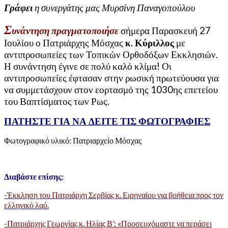
Γράφει
η συνεργάτης μας Μυρσίνη Παναγοπούλου
Σ
υνάντηση πραγματοποιήσε
σήμερα Παρασκευή 27
Ιουλίου ο Πατριάρχης Μόσχας
κ. Κύριλλος
με
αντιπροσωπείες των Τοπικών Ορθοδόξων Εκκλησιών.
Η συνάντηση έγινε σε πολύ καλό κλίμα! Οι
αντιπροσωπείες έφτασαν στην ρωσική πρωτεύουσα για
να συμμετάσχουν στον εορτασμό της 1030ης επετείου
του Βαπτίσματος των Ρως.
ΠΑΤΗΣΤΕ ΓΙΑ ΝΑ ΔΕΙΤΕ ΤΙΣ ΦΩΤΟΓΡΑΦΙΕΣ
Φωτογραφικό υλικό: Πατριαρχείο Μόσχας
Διαβάστε επίσης:
-Έκκληση του Πατριάρχη Σερβίας κ. Ειρηναίου για βοήθεια προς τον
ελληνικό λαό.
-Πατριάρχης Γεωργίας κ. Ηλίας Β’: «Προσευχόμαστε να περάσει