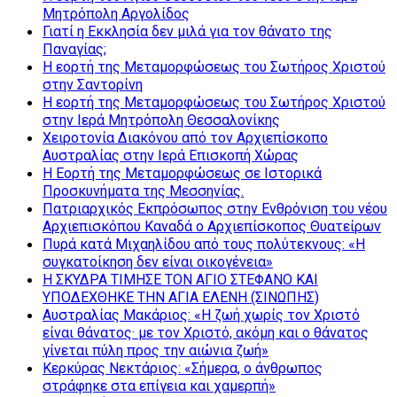
Μητρόπολη Αργολίδος
Γιατί η Εκκλησία δεν μιλά για τον θάνατο της
Παναγίας;
Η εορτή της Μεταμορφώσεως του Σωτήρος Χριστού
στην Σαντορίνη
Η εορτή της Μεταμορφώσεως του Σωτήρος Χριστού
στην Ιερά Μητρόπολη Θεσσαλονίκης
Χειροτονία Διακόνου από τον Αρχιεπίσκοπο
Αυστραλίας στην Ιερά Επισκοπή Χώρας
Η Εορτή της Μεταμορφώσεως σε Ιστορικά
Προσκυνήματα της Μεσσηνίας.
Πατριαρχικός Εκπρόσωπος στην Ενθρόνιση του νέου
Αρχιεπισκόπου Καναδά ο Αρχιεπίσκοπος Θυατείρων
Πυρά κατά Μιχαηλίδου από τους πολύτεκνους: «Η
συγκατοίκηση δεν είναι οικογένεια»
Η ΣΚΥΔΡΑ ΤΙΜΗΣΕ ΤΟΝ ΑΓΙΟ ΣΤΕΦΑΝΟ ΚΑΙ
ΥΠΟΔΕΧΘΗΚΕ ΤΗΝ ΑΓΙΑ ΕΛΕΝΗ (ΣΙΝΩΠΗΣ)
Αυστραλίας Μακάριος: «Η ζωή χωρίς τον Χριστό
είναι θάνατος· με τον Χριστό, ακόμη και ο θάνατος
γίνεται πύλη προς την αιώνια ζωή»
Κερκύρας Νεκτάριος: «Σήμερα, ο άνθρωπος
στράφηκε στα επίγεια και χαμερπή»