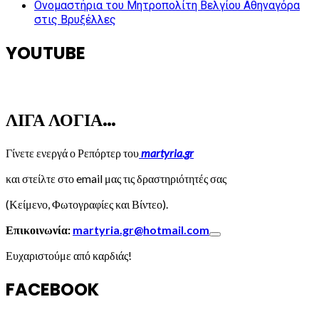
Ονομαστήρια του Μητροπολίτη Βελγίου Αθηναγόρα
στις Βρυξέλλες
YOUTUBE
ΛΙΓΑ ΛΟΓΙΑ…
Γίνετε ενεργά ο Ρεπόρτερ του
martyria.gr
και στείλτε στο email μας τις δραστηριότητές σας
(Κείμενο, Φωτογραφίες και Βίντεο).
Επικοινωνία:
martyria.gr@hotmail.com
Ευχαριστούμε από καρδιάς!
FACEBOOK