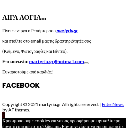
ΛΙΓΑ ΛΟΓΙΑ…
Γίνετε ενεργά ο Ρεπόρτερ του
martyria.gr
και στείλτε στο email μας τις δραστηριότητές σας
(Κείμενο, Φωτογραφίες και Βίντεο).
Επικοινωνία:
martyria.gr@hotmail.com
Ευχαριστούμε από καρδιάς!
FACEBOOK
Copyright © 2021 martyria.gr All rights reserved.
|
EnterNews
by AF themes.
Χρησιμοποιούμε cookies για να σας προσφέρουμε την καλύτερη
δυνατή εμπειρία στη σελίδα μας. Εάν συνεχίσετε να χρησιμοποιείτε