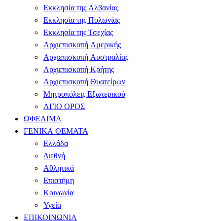
Εκκλησία της Αλβανίας
Εκκλησία της Πολωνίας
Εκκλησία της Τσεχίας
Αρχιεπισκοπή Αμερικής
Αρχιεπισκοπή Αυστραλίας
Αρχιεπισκοπή Κρήτης
Αρχιεπισκοπή Θυατείρων
Μητροπόλεις Εξωτερικού
ΑΓΙΟ ΟΡΟΣ
ΩΦΕΛΙΜΑ
ΓΕΝΙΚΑ ΘΕΜΑΤΑ
Ελλάδα
Διεθνή
Αθλητικά
Επιστήμη
Κοινωνία
Υγεία
ΕΠΙΚΟΙΝΩΝΙΑ