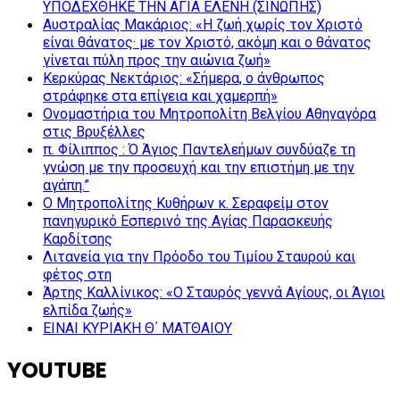
ΥΠΟΔΕΧΘΗΚΕ ΤΗΝ ΑΓΙΑ ΕΛΕΝΗ (ΣΙΝΩΠΗΣ)
Αυστραλίας Μακάριος: «Η ζωή χωρίς τον Χριστό
είναι θάνατος· με τον Χριστό, ακόμη και ο θάνατος
γίνεται πύλη προς την αιώνια ζωή»
Κερκύρας Νεκτάριος: «Σήμερα, ο άνθρωπος
στράφηκε στα επίγεια και χαμερπή»
Ονομαστήρια του Μητροπολίτη Βελγίου Αθηναγόρα
στις Βρυξέλλες
π. Φίλιππος : Ό Άγιος Παντελεήμων συνδύαζε τη
γνώση με την προσευχή και την επιστήμη με την
αγάπη.”
Ο Μητροπολίτης Κυθήρων κ. Σεραφείμ στον
πανηγυρικό Εσπερινό της Αγίας Παρασκευής
Καρδίτσης
Λιτανεία για την Πρόοδο του Τιμίου Σταυρού και
φέτος στη
Άρτης Καλλίνικος: «Ο Σταυρός γεννά Αγίους, οι Άγιοι
ελπίδα ζωής»
ΕΙΝΑΙ ΚΥΡΙΑΚΗ Θ΄ ΜΑΤΘΑΙΟΥ
YOUTUBE