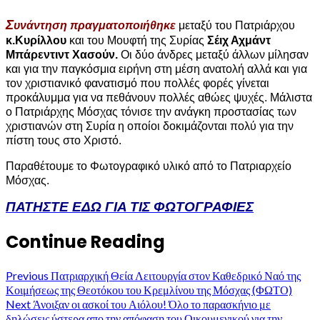
Σ
υνάντηση πραγματοποιήθηκε
μεταξύ του Πατριάρχου
κ.Κυρίλλου
και του Μουφτή της Συρίας
Σέιχ Αχμάντ
Μπάρεντιντ Χασούν.
Οι δύο άνδρες μεταξύ άλλων μίλησαν
και για την παγκόσμια ειρήνη στη μέση ανατολή αλλά και για
τον χριστιανικό φανατισμό που πολλές φορές γίνεται
προκάλυμμα για να πεθάνουν πολλές αθώες ψυχές. Μάλιστα
ο Πατριάρχης Μόσχας τόνισε την ανάγκη προστασίας των
χριστιανών στη Συρία η οποίοι δοκιμάζονται πολύ για την
πίστη τους στο Χριστό.
Παραθέτουμε το Φωτογραφικό υλικό από το Πατριαρχείο
Μόσχας.
ΠΑΤΗΣΤΕ ΕΔΩ ΓΙΑ ΤΙΣ ΦΩΤΟΓΡΑΦΙΕΣ
Continue Reading
Previous
Πατριαρχική Θεία Λειτουργία στον Καθεδρικό Ναό της
Κοιμήσεως της Θεοτόκου του Κρεμλίνου της Μόσχας (ΦΩΤΟ)
Next
Άνοιξαν οι ασκοί του Αιόλου! Όλο το παρασκήνιο με
δηλώσεις ύστερα απο την απόφαση του Οικουμενικού για την