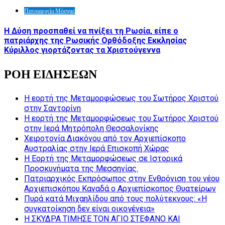
Πατριαρχείο Μόσχας
Η Δύση προσπαθεί να πνίξει τη Ρωσία, είπε ο
πατριάρχης της Ρωσικής Ορθόδοξης Εκκλησίας
Κύριλλος γιορτάζοντας τα Χριστούγεννα
ΡΟΗ ΕΙΔΗΣΕΩΝ
Η εορτή της Μεταμορφώσεως του Σωτήρος Χριστού
στην Σαντορίνη
Η εορτή της Μεταμορφώσεως του Σωτήρος Χριστού
στην Ιερά Μητρόπολη Θεσσαλονίκης
Χειροτονία Διακόνου από τον Αρχιεπίσκοπο
Αυστραλίας στην Ιερά Επισκοπή Χώρας
Η Εορτή της Μεταμορφώσεως σε Ιστορικά
Προσκυνήματα της Μεσσηνίας.
Πατριαρχικός Εκπρόσωπος στην Ενθρόνιση του νέου
Αρχιεπισκόπου Καναδά ο Αρχιεπίσκοπος Θυατείρων
Πυρά κατά Μιχαηλίδου από τους πολύτεκνους: «Η
συγκατοίκηση δεν είναι οικογένεια»
Η ΣΚΥΔΡΑ ΤΙΜΗΣΕ ΤΟΝ ΑΓΙΟ ΣΤΕΦΑΝΟ ΚΑΙ