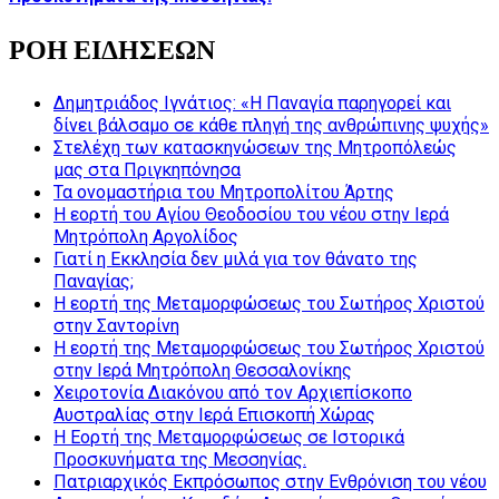
ΡΟΗ ΕΙΔΗΣΕΩΝ
Δημητριάδος Ιγνάτιος: «Η Παναγία παρηγορεί και
δίνει βάλσαμο σε κάθε πληγή της ανθρώπινης ψυχής»
Στελέχη των κατασκηνώσεων της Μητροπόλεώς
μας στα Πριγκηπόνησα
Τα ονομαστήρια του Μητροπολίτου Άρτης
Η εορτή του Αγίου Θεοδοσίου του νέου στην Ιερά
Μητρόπολη Αργολίδος
Γιατί η Εκκλησία δεν μιλά για τον θάνατο της
Παναγίας;
Η εορτή της Μεταμορφώσεως του Σωτήρος Χριστού
στην Σαντορίνη
Η εορτή της Μεταμορφώσεως του Σωτήρος Χριστού
στην Ιερά Μητρόπολη Θεσσαλονίκης
Χειροτονία Διακόνου από τον Αρχιεπίσκοπο
Αυστραλίας στην Ιερά Επισκοπή Χώρας
Η Εορτή της Μεταμορφώσεως σε Ιστορικά
Προσκυνήματα της Μεσσηνίας.
Πατριαρχικός Εκπρόσωπος στην Ενθρόνιση του νέου