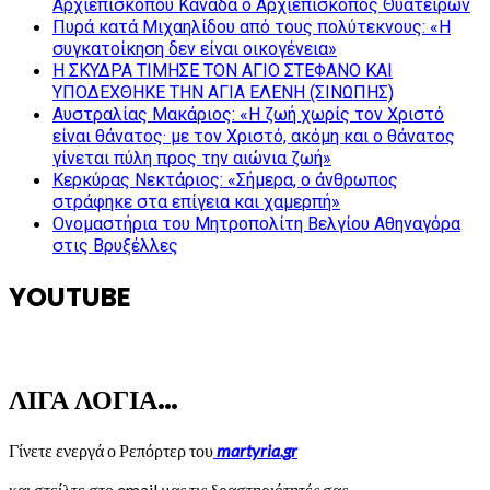
Αρχιεπισκόπου Καναδά ο Αρχιεπίσκοπος Θυατείρων
Πυρά κατά Μιχαηλίδου από τους πολύτεκνους: «Η
συγκατοίκηση δεν είναι οικογένεια»
Η ΣΚΥΔΡΑ ΤΙΜΗΣΕ ΤΟΝ ΑΓΙΟ ΣΤΕΦΑΝΟ ΚΑΙ
ΥΠΟΔΕΧΘΗΚΕ ΤΗΝ ΑΓΙΑ ΕΛΕΝΗ (ΣΙΝΩΠΗΣ)
Αυστραλίας Μακάριος: «Η ζωή χωρίς τον Χριστό
είναι θάνατος· με τον Χριστό, ακόμη και ο θάνατος
γίνεται πύλη προς την αιώνια ζωή»
Κερκύρας Νεκτάριος: «Σήμερα, ο άνθρωπος
στράφηκε στα επίγεια και χαμερπή»
Ονομαστήρια του Μητροπολίτη Βελγίου Αθηναγόρα
στις Βρυξέλλες
YOUTUBE
ΛΙΓΑ ΛΟΓΙΑ…
Γίνετε ενεργά ο Ρεπόρτερ του
martyria.gr
και στείλτε στο email μας τις δραστηριότητές σας