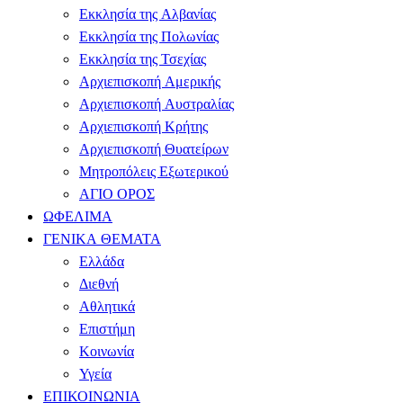
Εκκλησία της Αλβανίας
Εκκλησία της Πολωνίας
Εκκλησία της Τσεχίας
Αρχιεπισκοπή Αμερικής
Αρχιεπισκοπή Αυστραλίας
Αρχιεπισκοπή Κρήτης
Αρχιεπισκοπή Θυατείρων
Μητροπόλεις Εξωτερικού
ΑΓΙΟ ΟΡΟΣ
ΩΦΕΛΙΜΑ
ΓΕΝΙΚΑ ΘΕΜΑΤΑ
Ελλάδα
Διεθνή
Αθλητικά
Επιστήμη
Κοινωνία
Υγεία
ΕΠΙΚΟΙΝΩΝΙΑ