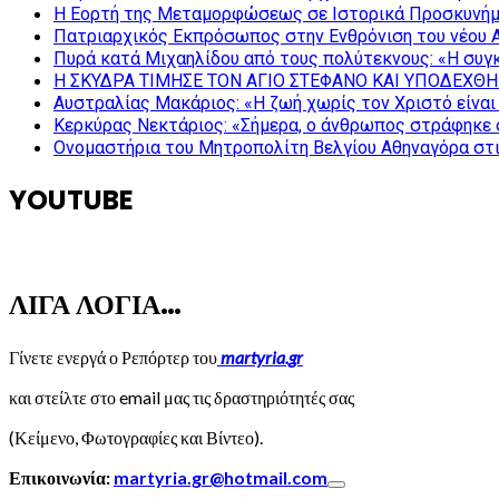
Η Εορτή της Μεταμορφώσεως σε Ιστορικά Προσκυνήμ
Πατριαρχικός Εκπρόσωπος στην Ενθρόνιση του νέου 
Πυρά κατά Μιχαηλίδου από τους πολύτεκνους: «Η συγκ
Η ΣΚΥΔΡΑ ΤΙΜΗΣΕ ΤΟΝ ΑΓΙΟ ΣΤΕΦΑΝΟ ΚΑΙ ΥΠΟΔΕΧΘΗ
Αυστραλίας Μακάριος: «Η ζωή χωρίς τον Χριστό είναι 
Κερκύρας Νεκτάριος: «Σήμερα, ο άνθρωπος στράφηκε σ
Ονομαστήρια του Μητροπολίτη Βελγίου Αθηναγόρα στ
YOUTUBE
ΛΙΓΑ ΛΟΓΙΑ…
Γίνετε ενεργά ο Ρεπόρτερ του
martyria.gr
και στείλτε στο email μας τις δραστηριότητές σας
(Κείμενο, Φωτογραφίες και Βίντεο).
Επικοινωνία:
martyria.gr@hotmail.com