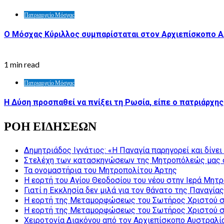
Πατριαρχείο Μόσχας
Ο Μόσχας Κύριλλος συμπαρίσταται στον Αρχιεπίσκοπο Α
1 min read
Πατριαρχείο Μόσχας
Η Δύση προσπαθεί να πνίξει τη Ρωσία, είπε ο πατριάρχ
ΡΟΗ ΕΙΔΗΣΕΩΝ
Δημητριάδος Ιγνάτιος: «Η Παναγία παρηγορεί και δίνε
Στελέχη των κατασκηνώσεων της Μητροπόλεώς μας 
Τα ονομαστήρια του Μητροπολίτου Άρτης
Η εορτή του Αγίου Θεοδοσίου του νέου στην Ιερά Μητ
Γιατί η Εκκλησία δεν μιλά για τον θάνατο της Παναγίας
Η εορτή της Μεταμορφώσεως του Σωτήρος Χριστού σ
Η εορτή της Μεταμορφώσεως του Σωτήρος Χριστού σ
Χειροτονία Διακόνου από τον Αρχιεπίσκοπο Αυστραλί