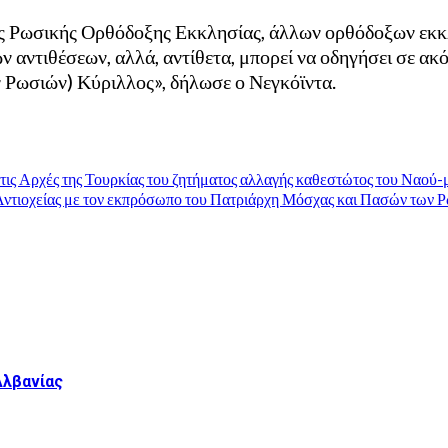
της Ρωσικής Ορθόδοξης Εκκλησίας, άλλων ορθόδοξων εκκ
αντιθέσεων, αλλά, αντίθετα, μπορεί να οδηγήσει σε ακόμ
 Ρωσιών) Κύριλλος», δήλωσε ο Νεγκόϊντα.
τις Αρχές της Τουρκίας του ζητήματος αλλαγής καθεστώτος του Ναού-
ντιοχείας με τον εκπρόσωπο του Πατριάρχη Μόσχας και Πασών των Ρ
Αλβανίας