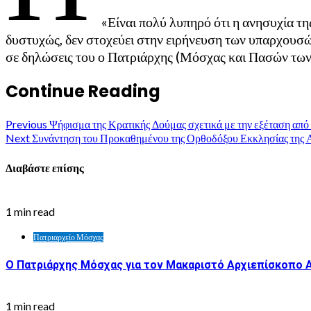
«Είναι πολύ λυπηρό ότι η ανησυχία 
δυστυχώς, δεν στοχεύει στην ειρήνευση των υπαρχουσών 
σε δηλώσεις του ο Πατριάρχης (Μόσχας και Πασών των
Continue Reading
Previous
Ψήφισμα της Κρατικής Δούμας σχετικά με την εξέταση από 
Next
Συνάντηση του Προκαθημένου της Ορθοδόξου Εκκλησίας της Α
Διαβάστε επίσης
1 min read
Πατριαρχείο Μόσχας
Ο Πατριάρχης Μόσχας για τον Μακαριστό Αρχιεπίσκοπο 
1 min read