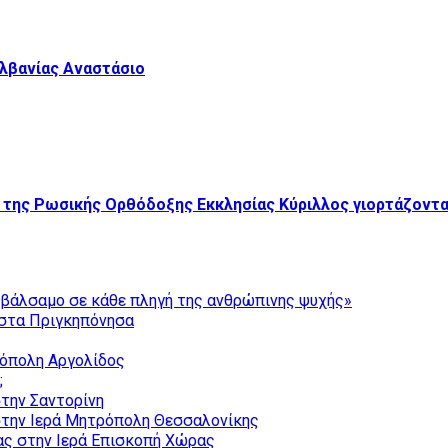
λβανίας Αναστάσιο
ης της Ρωσικής Ορθόδοξης Εκκλησίας Κύριλλος γιορτάζοντ
ι βάλσαμο σε κάθε πληγή της ανθρώπινης ψυχής»
στα Πριγκηπόνησα
ρόπολη Αργολίδος
;
την Σαντορίνη
την Ιερά Μητρόπολη Θεσσαλονίκης
ας στην Ιερά Επισκοπή Χώρας