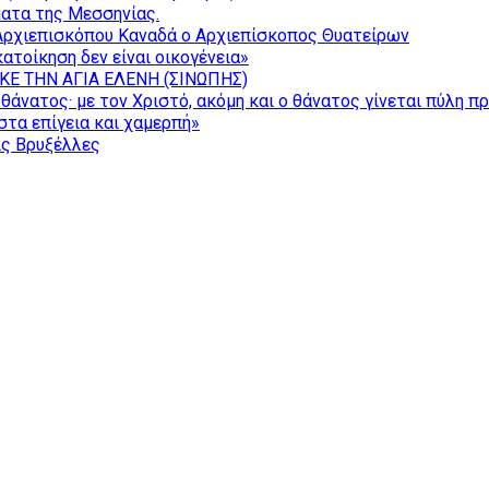
ατα της Μεσσηνίας.
Αρχιεπισκόπου Καναδά ο Αρχιεπίσκοπος Θυατείρων
ατοίκηση δεν είναι οικογένεια»
ΚΕ ΤΗΝ ΑΓΙΑ ΕΛΕΝΗ (ΣΙΝΩΠΗΣ)
θάνατος· με τον Χριστό, ακόμη και ο θάνατος γίνεται πύλη π
τα επίγεια και χαμερπή»
ις Βρυξέλλες