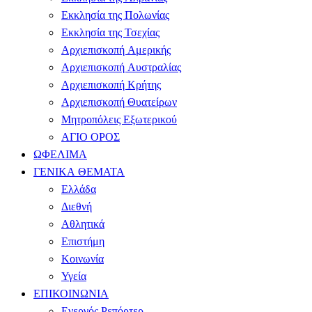
Εκκλησία της Πολωνίας
Εκκλησία της Τσεχίας
Αρχιεπισκοπή Αμερικής
Αρχιεπισκοπή Αυστραλίας
Αρχιεπισκοπή Κρήτης
Αρχιεπισκοπή Θυατείρων
Μητροπόλεις Εξωτερικού
ΑΓΙΟ ΟΡΟΣ
ΩΦΕΛΙΜΑ
ΓΕΝΙΚΑ ΘΕΜΑΤΑ
Ελλάδα
Διεθνή
Αθλητικά
Επιστήμη
Κοινωνία
Υγεία
ΕΠΙΚΟΙΝΩΝΙΑ
Ενεργός Ρεπόρτερ