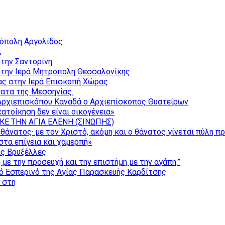
ρόπολη Αργολίδος
;
την Σαντορίνη
την Ιερά Μητρόπολη Θεσσαλονίκης
ας στην Ιερά Επισκοπή Χώρας
ατα της Μεσσηνίας.
Αρχιεπισκόπου Καναδά ο Αρχιεπίσκοπος Θυατείρων
ατοίκηση δεν είναι οικογένεια»
ΚΕ ΤΗΝ ΑΓΙΑ ΕΛΕΝΗ (ΣΙΝΩΠΗΣ)
θάνατος· με τον Χριστό, ακόμη και ο θάνατος γίνεται πύλη π
τα επίγεια και χαμερπή»
ις Βρυξέλλες
με την προσευχή και την επιστήμη με την αγάπη.”
ό Εσπερινό της Αγίας Παρασκευής Καρδίτσης
ς στη