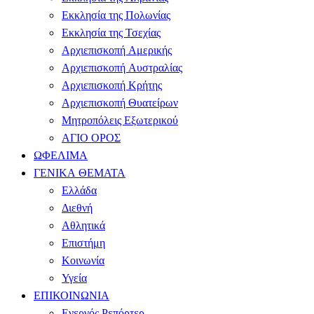
Εκκλησία της Πολωνίας
Εκκλησία της Τσεχίας
Αρχιεπισκοπή Αμερικής
Αρχιεπισκοπή Αυστραλίας
Αρχιεπισκοπή Κρήτης
Αρχιεπισκοπή Θυατείρων
Μητροπόλεις Εξωτερικού
ΑΓΙΟ ΟΡΟΣ
ΩΦΕΛΙΜΑ
ΓΕΝΙΚΑ ΘΕΜΑΤΑ
Ελλάδα
Διεθνή
Αθλητικά
Επιστήμη
Κοινωνία
Υγεία
ΕΠΙΚΟΙΝΩΝΙΑ
Ενεργός Ρεπόρτερ