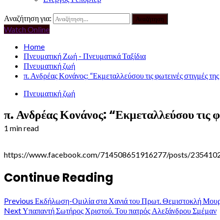
Αναζήτηση για:
Watch Online
Home
Πνευματική Ζωή - Πνευματικά Ταξίδια
Πνευματική ζωή
π. Ανδρέας Κονάνος: “Εκμεταλλεύσου τις φωτεινές στιγμές τ
Πνευματική ζωή
π. Ανδρέας Κονάνος: “Εκμεταλλεύσου τις 
1 min read
https://www.facebook.com/714508651916277/posts/235410
Continue Reading
Previous
Εκδήλωση-Ομιλία στα Χανιά του Πρωτ. Θεμιστοκλή Μουρ
Next
Υπαπαντή Σωτήρος Χριστού. Του πατρός Αλεξάνδρου Σμέμαν