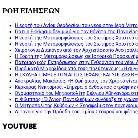
ΡΟΗ ΕΙΔΗΣΕΩΝ
Η εορτή του Αγίου Θεοδοσίου του νέου στην Ιερά Μητ
Γιατί η Εκκλησία δεν μιλά για τον θάνατο της Παναγίας
Η εορτή της Μεταμορφώσεως του Σωτήρος Χριστού σ
Η εορτή της Μεταμορφώσεως του Σωτήρος Χριστού σ
Χειροτονία Διακόνου από τον Αρχιεπίσκοπο Αυστραλί
Η Εορτή της Μεταμορφώσεως σε Ιστορικά Προσκυνήμ
Πατριαρχικός Εκπρόσωπος στην Ενθρόνιση του νέου 
Πυρά κατά Μιχαηλίδου από τους πολύτεκνους: «Η συγκ
Η ΣΚΥΔΡΑ ΤΙΜΗΣΕ ΤΟΝ ΑΓΙΟ ΣΤΕΦΑΝΟ ΚΑΙ ΥΠΟΔΕΧΘΗ
Αυστραλίας Μακάριος: «Η ζωή χωρίς τον Χριστό είναι 
Κερκύρας Νεκτάριος: «Σήμερα, ο άνθρωπος στράφηκε σ
Ονομαστήρια του Μητροπολίτη Βελγίου Αθηναγόρα στ
π. Φίλιππος : Ό Άγιος Παντελεήμων συνδύαζε τη γνώση 
Ο Μητροπολίτης Κυθήρων κ. Σεραφείμ στον πανηγυρικ
Λιτανεία για την Πρόοδο του Τιμίου Σταυρού και φέτο
YOUTUBE