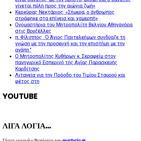
γίνεται πύλη προς την αιώνια ζωή»
Κερκύρας Νεκτάριος: «Σήμερα, ο άνθρωπος
στράφηκε στα επίγεια και χαμερπή»
Ονομαστήρια του Μητροπολίτη Βελγίου Αθηναγόρα
στις Βρυξέλλες
π. Φίλιππος : Ό Άγιος Παντελεήμων συνδύαζε τη
γνώση με την προσευχή και την επιστήμη με την
αγάπη.”
Ο Μητροπολίτης Κυθήρων κ. Σεραφείμ στον
πανηγυρικό Εσπερινό της Αγίας Παρασκευής
Καρδίτσης
Λιτανεία για την Πρόοδο του Τιμίου Σταυρού και
φέτος στη
YOUTUBE
ΛΙΓΑ ΛΟΓΙΑ…
Γίνετε ενεργά ο Ρεπόρτερ του
martyria.gr