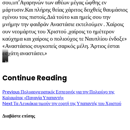
σου,υπ’Αγαρηνών των αθέων μέγας ώφθης εν
μάρτυσιν.Και πλήρης θείας χάριτος δειχθείς θαυμάσιος
εγένου τοις πιστοίς.Διά τούτο και ημείς σου την
μνήμην την φαιδράν Αναστάσιε εκτελούμεν . Χαίροις
ουν νεομάρτυς του Χριστού ,χαίροις το ημέτερον
καύχημα και χαίροις ο πολιούχος τε Ναυπλίου ένδοξε»
«Αναστάσιος συγκοπείς σαρκός μέλη. Άρτιος έσται
εσχάτη αναστάσει.»
burst
burst
Continue Reading
Previous
Πολυαρχιερατικός Εσπερινός για την Πολιούχο της
Καλαμάτας «Παναγία Υπαπαντή»
Next
Τα Λευκάκια τιμούν την εορτή της Υπαπαντής του Χριστού
Διαβάστε επίσης