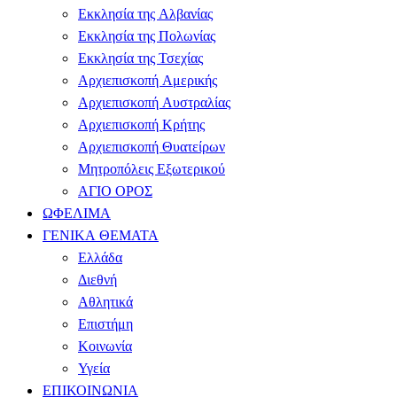
Εκκλησία της Αλβανίας
Εκκλησία της Πολωνίας
Εκκλησία της Τσεχίας
Αρχιεπισκοπή Αμερικής
Αρχιεπισκοπή Αυστραλίας
Αρχιεπισκοπή Κρήτης
Αρχιεπισκοπή Θυατείρων
Μητροπόλεις Εξωτερικού
ΑΓΙΟ ΟΡΟΣ
ΩΦΕΛΙΜΑ
ΓΕΝΙΚΑ ΘΕΜΑΤΑ
Ελλάδα
Διεθνή
Αθλητικά
Επιστήμη
Κοινωνία
Υγεία
ΕΠΙΚΟΙΝΩΝΙΑ