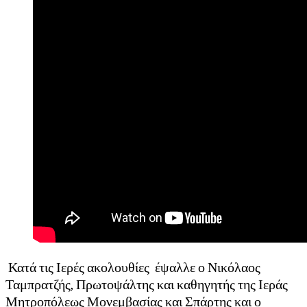
Κατά τις Ιερές ακολουθίες έψαλλε ο Νικόλαος
Ταμπρατζής, Πρωτοψάλτης και καθηγητής της Ιεράς
Μητροπόλεως Μονεμβασίας και Σπάρτης και ο