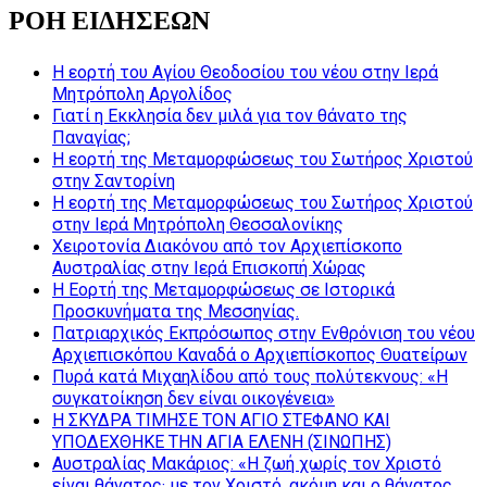
ΡΟΗ ΕΙΔΗΣΕΩΝ
Η εορτή του Αγίου Θεοδοσίου του νέου στην Ιερά
Μητρόπολη Αργολίδος
Γιατί η Εκκλησία δεν μιλά για τον θάνατο της
Παναγίας;
Η εορτή της Μεταμορφώσεως του Σωτήρος Χριστού
στην Σαντορίνη
Η εορτή της Μεταμορφώσεως του Σωτήρος Χριστού
στην Ιερά Μητρόπολη Θεσσαλονίκης
Χειροτονία Διακόνου από τον Αρχιεπίσκοπο
Αυστραλίας στην Ιερά Επισκοπή Χώρας
Η Εορτή της Μεταμορφώσεως σε Ιστορικά
Προσκυνήματα της Μεσσηνίας.
Πατριαρχικός Εκπρόσωπος στην Ενθρόνιση του νέου
Αρχιεπισκόπου Καναδά ο Αρχιεπίσκοπος Θυατείρων
Πυρά κατά Μιχαηλίδου από τους πολύτεκνους: «Η
συγκατοίκηση δεν είναι οικογένεια»
Η ΣΚΥΔΡΑ ΤΙΜΗΣΕ ΤΟΝ ΑΓΙΟ ΣΤΕΦΑΝΟ ΚΑΙ
ΥΠΟΔΕΧΘΗΚΕ ΤΗΝ ΑΓΙΑ ΕΛΕΝΗ (ΣΙΝΩΠΗΣ)
Αυστραλίας Μακάριος: «Η ζωή χωρίς τον Χριστό
είναι θάνατος· με τον Χριστό, ακόμη και ο θάνατος