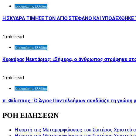
Εκκλησία της Ελλάδος
Η ΣΚΥΔΡΑ ΤΙΜΗΣΕ ΤΟΝ ΑΓΙΟ ΣΤΕΦΑΝΟ ΚΑΙ ΥΠΟΔΕΧΘΗΚΕ Τ
1 min read
Εκκλησία της Ελλάδος
Κερκύρας Νεκτάριος: «Σήμερα, ο άνθρωπος στράφηκε στα
1 min read
Εκκλησία της Ελλάδος
π. Φίλιππος : Ό Άγιος Παντελεήμων συνδύαζε τη γνώση μ
ΡΟΗ ΕΙΔΗΣΕΩΝ
Η εορτή της Μεταμορφώσεως του Σωτήρος Χριστού σ
Η εορτή της Μεταμορφώσεως του Σωτήρος Χριστού σ