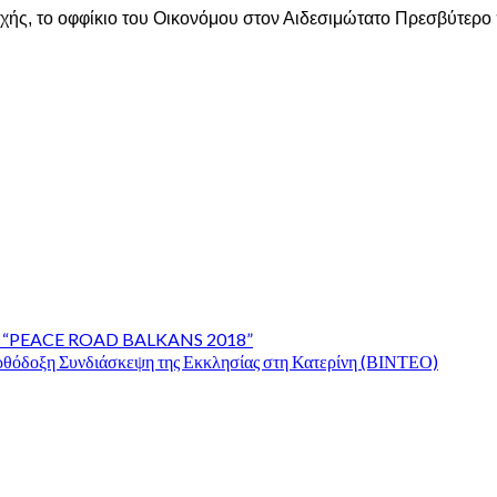
ευχής, το οφφίκιο του Οικονόμου στον Αιδεσιμώτατο Πρεσβύτερο
λωση “PEACE ROAD BALKANS 2018”
ορθόδοξη Συνδιάσκεψη της Εκκλησίας στη Κατερίνη (ΒΙΝΤΕΟ)