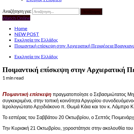
Αναζήτηση για:
Watch Online
Home
NEW POST
Εκκλησία της Ελλάδος
Ποιμαντική επίσκεψη στην Αρχιερατική Περιφέρεια Βραγκια
Εκκλησία της Ελλάδος
Ποιμαντική επίσκεψη στην Αρχιερατική 
1 min read
Π
οιμαντική επίσκεψη
πραγματοποίησε ο Σεβασμιώτατος Μητρ
συγκεκριμένα, στην τοπική κοινότητα Αργυρίου συνοδευόμεν
Ιερολογιώτατο Αρχιδιάκονο π. Θωμά Κάια και τον κ. Λάμπρο 
Το εσπέρας του Σαββάτου 20 Οκτωβρίου, ο Σεπτός Ποιμενάρχ
Την Κυριακή 21 Οκτωβρίου, χοροστάτησε στην ακολουθία του Ό