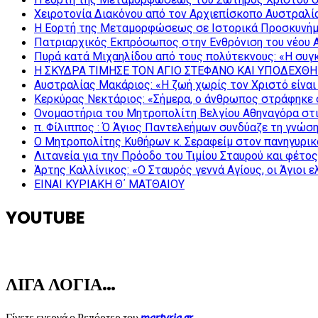
Χειροτονία Διακόνου από τον Αρχιεπίσκοπο Αυστραλί
Η Εορτή της Μεταμορφώσεως σε Ιστορικά Προσκυνήμ
Πατριαρχικός Εκπρόσωπος στην Ενθρόνιση του νέου 
Πυρά κατά Μιχαηλίδου από τους πολύτεκνους: «Η συγκ
Η ΣΚΥΔΡΑ ΤΙΜΗΣΕ ΤΟΝ ΑΓΙΟ ΣΤΕΦΑΝΟ ΚΑΙ ΥΠΟΔΕΧΘΗ
Αυστραλίας Μακάριος: «Η ζωή χωρίς τον Χριστό είναι 
Κερκύρας Νεκτάριος: «Σήμερα, ο άνθρωπος στράφηκε σ
Ονομαστήρια του Μητροπολίτη Βελγίου Αθηναγόρα στ
π. Φίλιππος : Ό Άγιος Παντελεήμων συνδύαζε τη γνώση 
Ο Μητροπολίτης Κυθήρων κ. Σεραφείμ στον πανηγυρικ
Λιτανεία για την Πρόοδο του Τιμίου Σταυρού και φέτο
Άρτης Καλλίνικος: «Ο Σταυρός γεννά Αγίους, οι Άγιοι 
ΕΙΝΑΙ ΚΥΡΙΑΚΗ Θ΄ ΜΑΤΘΑΙΟΥ
YOUTUBE
ΛΙΓΑ ΛΟΓΙΑ…
Γίνετε ενεργά ο Ρεπόρτερ του
martyria.gr