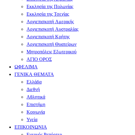
Εκκλησία της Πολωνίας
Εκκλησία της Τσεχίας
Αρχιεπισκοπή Αμερικής
Αρχιεπισκοπή Αυστραλίας
Αρχιεπισκοπή Κρήτης
Αρχιεπισκοπή Θυατείρων
Μητροπόλεις Εξωτερικού
ΑΓΙΟ ΟΡΟΣ
ΩΦΕΛΙΜΑ
ΓΕΝΙΚΑ ΘΕΜΑΤΑ
Ελλάδα
Διεθνή
Αθλητικά
Επιστήμη
Κοινωνία
Υγεία
ΕΠΙΚΟΙΝΩΝΙΑ
Ενεργός Ρεπόρτερ