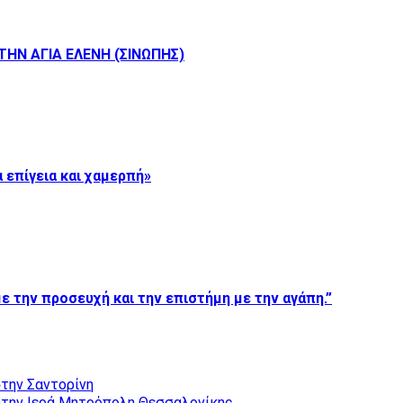
ΗΝ ΑΓΙΑ ΕΛΕΝΗ (ΣΙΝΩΠΗΣ)
 επίγεια και χαμερπή»
ε την προσευχή και την επιστήμη με την αγάπη.”
την Σαντορίνη
την Ιερά Μητρόπολη Θεσσαλονίκης