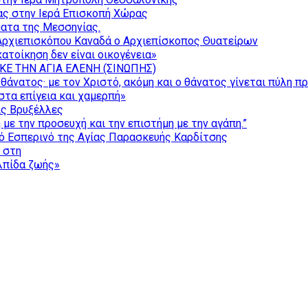
ας στην Ιερά Επισκοπή Χώρας
ατα της Μεσσηνίας.
Αρχιεπισκόπου Καναδά ο Αρχιεπίσκοπος Θυατείρων
ατοίκηση δεν είναι οικογένεια»
ΚΕ ΤΗΝ ΑΓΙΑ ΕΛΕΝΗ (ΣΙΝΩΠΗΣ)
θάνατος· με τον Χριστό, ακόμη και ο θάνατος γίνεται πύλη π
τα επίγεια και χαμερπή»
ις Βρυξέλλες
με την προσευχή και την επιστήμη με την αγάπη.”
ό Εσπερινό της Αγίας Παρασκευής Καρδίτσης
ς στη
ελπίδα ζωής»