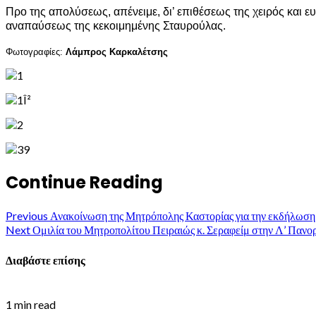
Προ της απολύσεως, απένειμε, δι’ επιθέσεως της χειρός και 
αναπαύσεως της κεκοιμημένης Σταυρούλας.
Φωτογραφίες:
Λάμπρος Καρκαλέτσης
Continue Reading
Previous
Ανακοίνωση της Μητρόπολης Καστορίας για την εκδή
Next
Ομιλία του Μητροπολίτου Πειραιώς κ. Σεραφείμ στην Λ’ Παν
Διαβάστε επίσης
1 min read