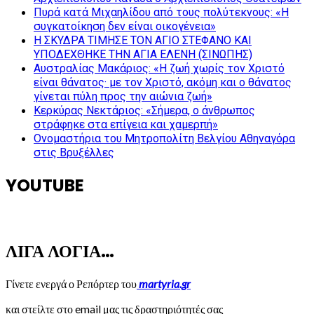
Πυρά κατά Μιχαηλίδου από τους πολύτεκνους: «Η
συγκατοίκηση δεν είναι οικογένεια»
Η ΣΚΥΔΡΑ ΤΙΜΗΣΕ ΤΟΝ ΑΓΙΟ ΣΤΕΦΑΝΟ ΚΑΙ
ΥΠΟΔΕΧΘΗΚΕ ΤΗΝ ΑΓΙΑ ΕΛΕΝΗ (ΣΙΝΩΠΗΣ)
Αυστραλίας Μακάριος: «Η ζωή χωρίς τον Χριστό
είναι θάνατος· με τον Χριστό, ακόμη και ο θάνατος
γίνεται πύλη προς την αιώνια ζωή»
Κερκύρας Νεκτάριος: «Σήμερα, ο άνθρωπος
στράφηκε στα επίγεια και χαμερπή»
Ονομαστήρια του Μητροπολίτη Βελγίου Αθηναγόρα
στις Βρυξέλλες
YOUTUBE
ΛΙΓΑ ΛΟΓΙΑ…
Γίνετε ενεργά ο Ρεπόρτερ του
martyria.gr
και στείλτε στο email μας τις δραστηριότητές σας