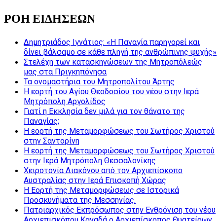
ΡΟΗ ΕΙΔΗΣΕΩΝ
Δημητριάδος Ιγνάτιος: «Η Παναγία παρηγορεί και
δίνει βάλσαμο σε κάθε πληγή της ανθρώπινης ψυχής»
Στελέχη των κατασκηνώσεων της Μητροπόλεώς
μας στα Πριγκηπόνησα
Τα ονομαστήρια του Μητροπολίτου Άρτης
Η εορτή του Αγίου Θεοδοσίου του νέου στην Ιερά
Μητρόπολη Αργολίδος
Γιατί η Εκκλησία δεν μιλά για τον θάνατο της
Παναγίας;
Η εορτή της Μεταμορφώσεως του Σωτήρος Χριστού
στην Σαντορίνη
Η εορτή της Μεταμορφώσεως του Σωτήρος Χριστού
στην Ιερά Μητρόπολη Θεσσαλονίκης
Χειροτονία Διακόνου από τον Αρχιεπίσκοπο
Αυστραλίας στην Ιερά Επισκοπή Χώρας
Η Εορτή της Μεταμορφώσεως σε Ιστορικά
Προσκυνήματα της Μεσσηνίας.
Πατριαρχικός Εκπρόσωπος στην Ενθρόνιση του νέου
Αρχιεπισκόπου Καναδά ο Αρχιεπίσκοπος Θυατείρων