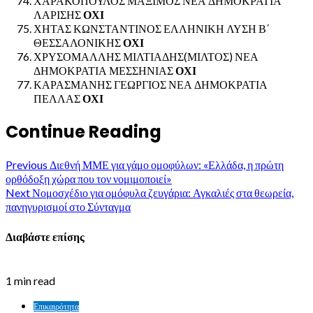
ΧΑΡΑΚΟΠΟΥΛΟΣ ΜΑΞΙΜΟΣ ΝΕΑ ΔΗΜΟΚΡΑΤΙΑ
ΛΑΡΙΣΗΣ
ΟΧΙ
ΧΗΤΑΣ ΚΩΝΣΤΑΝΤΙΝΟΣ ΕΛΛΗΝΙΚΗ ΛΥΣΗ Β΄
ΘΕΣΣΑΛΟΝΙΚΗΣ
ΟΧΙ
ΧΡΥΣΟΜΑΛΛΗΣ ΜΙΛΤΙΑΔΗΣ(ΜΙΛΤΟΣ) ΝΕΑ
ΔΗΜΟΚΡΑΤΙΑ ΜΕΣΣΗΝΙΑΣ
ΟΧΙ
ΚΑΡΑΣΜΑΝΗΣ ΓΕΩΡΓΙΟΣ ΝΕΑ ΔΗΜΟΚΡΑΤΙΑ
ΠΕΛΛΑΣ
ΟΧΙ
Continue Reading
Previous
Διεθνή ΜΜΕ για γάμο ομοφύλων: «Ελλάδα, η πρώτη
ορθόδοξη χώρα που τον νομιμοποιεί»
Next
Νομοσχέδιο για ομόφυλα ζευγάρια: Αγκαλιές στα θεωρεία,
πανηγυρισμοί στο Σύνταγμα
Διαβάστε επίσης
1 min read
Επικαιρότητα