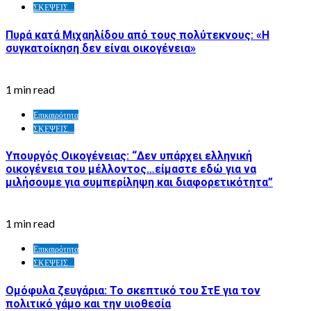
ΣΚΕΨΕΙΣ...
Πυρά κατά Μιχαηλίδου από τους πολύτεκνους: «Η
συγκατοίκηση δεν είναι οικογένεια»
1 min read
Επικαιρότητα
ΣΚΕΨΕΙΣ...
Υπουργός Οικογένειας: “Δεν υπάρχει ελληνική
οικογένεια του μέλλοντος…είμαστε εδώ για να
μιλήσουμε για συμπερίληψη και διαφορετικότητα”
1 min read
Επικαιρότητα
ΣΚΕΨΕΙΣ...
Ομόφυλα ζευγάρια: Το σκεπτικό του ΣτΕ για τον
πολιτικό γάμο και την υιοθεσία