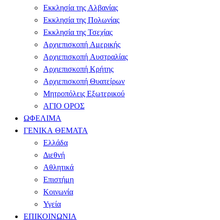
Εκκλησία της Αλβανίας
Εκκλησία της Πολωνίας
Εκκλησία της Τσεχίας
Αρχιεπισκοπή Αμερικής
Αρχιεπισκοπή Αυστραλίας
Αρχιεπισκοπή Κρήτης
Αρχιεπισκοπή Θυατείρων
Μητροπόλεις Εξωτερικού
ΑΓΙΟ ΟΡΟΣ
ΩΦΕΛΙΜΑ
ΓΕΝΙΚΑ ΘΕΜΑΤΑ
Ελλάδα
Διεθνή
Αθλητικά
Επιστήμη
Κοινωνία
Υγεία
ΕΠΙΚΟΙΝΩΝΙΑ