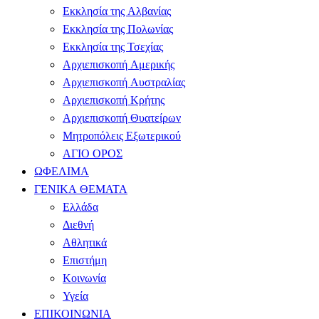
Εκκλησία της Αλβανίας
Εκκλησία της Πολωνίας
Εκκλησία της Τσεχίας
Αρχιεπισκοπή Αμερικής
Αρχιεπισκοπή Αυστραλίας
Αρχιεπισκοπή Κρήτης
Αρχιεπισκοπή Θυατείρων
Μητροπόλεις Εξωτερικού
ΑΓΙΟ ΟΡΟΣ
ΩΦΕΛΙΜΑ
ΓΕΝΙΚΑ ΘΕΜΑΤΑ
Ελλάδα
Διεθνή
Αθλητικά
Επιστήμη
Κοινωνία
Υγεία
ΕΠΙΚΟΙΝΩΝΙΑ