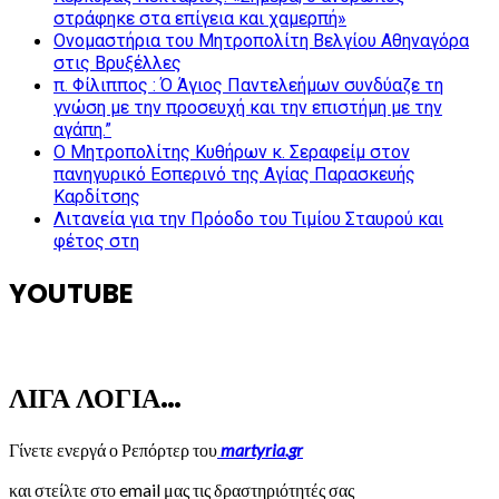
στράφηκε στα επίγεια και χαμερπή»
Ονομαστήρια του Μητροπολίτη Βελγίου Αθηναγόρα
στις Βρυξέλλες
π. Φίλιππος : Ό Άγιος Παντελεήμων συνδύαζε τη
γνώση με την προσευχή και την επιστήμη με την
αγάπη.”
Ο Μητροπολίτης Κυθήρων κ. Σεραφείμ στον
πανηγυρικό Εσπερινό της Αγίας Παρασκευής
Καρδίτσης
Λιτανεία για την Πρόοδο του Τιμίου Σταυρού και
φέτος στη
YOUTUBE
ΛΙΓΑ ΛΟΓΙΑ…
Γίνετε ενεργά ο Ρεπόρτερ του
martyria.gr
και στείλτε στο email μας τις δραστηριότητές σας