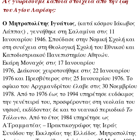
Α
ς γνωρίσουμε κάποια στοιχεία από την ζωή
του Αγίου Λαρίσης:
Ο Μητροπολίτης Ιγνάτιος
, (κατά κόσμον Ιάκωβος
Λάππας) , γεννήθηκε στη Σαλαμίνα στις 11
Ιανουαρίου 1946. Σπούδασε στην Νομική Σχολή και
στη συνέχεια στη Θεολογική Σχολή του Εθνικού και
Καποδιστριακού Πανεπιστημίου Αθηνών.
Εκάρη Μοναχός στις 17 Ιανουαρίου
1976, Διάκονος χειροτονήθηκε στις 22 Ιανουαρίου
1976 και Πρεσβύτερος στις 25 Ιανουαρίου 1976. Το
οφίκιο του Αρχιμανδρίτου έλαβε στις 30 Νοεμβρίου
1978. Από το 1976 έως το 1994 υπηρέτησε ευδόκιμος
την γενέτειρά του, προσφέροντας στη νεολαία του
νησιού, εκδίδοντας δε και το νεανικό περιοδικό
Το
Τάλαντο
. Από το έτος 1984 υπηρέτησε ως
Α΄Γραμματέας – Πρακτικογράφος της Ιεράς
Συνόδου της Εκκλησίας της Ελλάδος. Μητροπολίτης