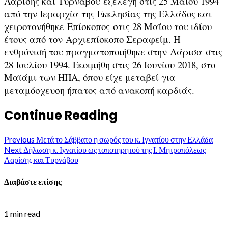
Λαρίσης και Τυρνάβου εξελέγη στις 25 Μαΐου 1994
από την Ιεραρχία της Εκκλησίας της Ελλάδος και
χειροτονήθηκε Επίσκοπος στις 28 Μαΐου του ιδίου
έτους από τον Αρχιεπίσκοπο Σεραφείμ. Η
ενθρόνισή του πραγματοποιήθηκε στην Λάρισα στις
28 Ιουλίου 1994. Εκοιμήθη στις 26 Ιουνίου 2018, στο
Μαϊάμι των ΗΠΑ, όπου είχε μεταβεί για
μεταμόσχευση ήπατος από ανακοπή καρδιάς.
Continue Reading
Previous
Μετά το Σάββατο η σωρός του κ. Ιγνατίου στην Ελλάδα
Next
Δήλωση κ. Ιγνατίου ως τοποτηρητού της Ι. Μητροπόλεως
Λαρίσης και Τυρνάβου
Διαβάστε επίσης
1 min read