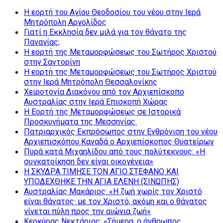
Η εορτή του Αγίου Θεοδοσίου του νέου στην Ιερά
Μητρόπολη Αργολίδος
Γιατί η Εκκλησία δεν μιλά για τον θάνατο της
Παναγίας;
Η εορτή της Μεταμορφώσεως του Σωτήρος Χριστού
στην Σαντορίνη
Η εορτή της Μεταμορφώσεως του Σωτήρος Χριστού
στην Ιερά Μητρόπολη Θεσσαλονίκης
Χειροτονία Διακόνου από τον Αρχιεπίσκοπο
Αυστραλίας στην Ιερά Επισκοπή Χώρας
Η Εορτή της Μεταμορφώσεως σε Ιστορικά
Προσκυνήματα της Μεσσηνίας.
Πατριαρχικός Εκπρόσωπος στην Ενθρόνιση του νέου
Αρχιεπισκόπου Καναδά ο Αρχιεπίσκοπος Θυατείρων
Πυρά κατά Μιχαηλίδου από τους πολύτεκνους: «Η
συγκατοίκηση δεν είναι οικογένεια»
Η ΣΚΥΔΡΑ ΤΙΜΗΣΕ ΤΟΝ ΑΓΙΟ ΣΤΕΦΑΝΟ ΚΑΙ
ΥΠΟΔΕΧΘΗΚΕ ΤΗΝ ΑΓΙΑ ΕΛΕΝΗ (ΣΙΝΩΠΗΣ)
Αυστραλίας Μακάριος: «Η ζωή χωρίς τον Χριστό
είναι θάνατος· με τον Χριστό, ακόμη και ο θάνατος
γίνεται πύλη προς την αιώνια ζωή»
Κερκύρας Νεκτάριος: «Σήμερα, ο άνθρωπος