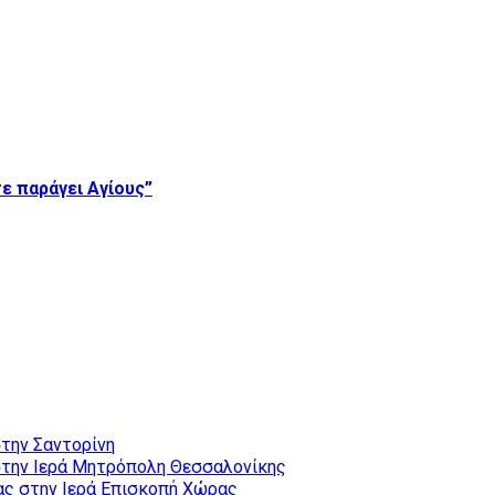
ε παράγει Αγίους”
την Σαντορίνη
την Ιερά Μητρόπολη Θεσσαλονίκης
ας στην Ιερά Επισκοπή Χώρας