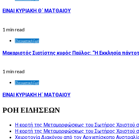
ΕΙΝΑΙ ΚΥΡΙΑΚΗ Θ΄ ΜΑΤΘΑΙΟΥ
1 min read
Πνευματική ζωή
Μακαριστός Σιατίστης κυρός Παύλος: “Η Εκκλησία πάντοτ
1 min read
Πνευματική ζωή
ΕΙΝΑΙ ΚΥΡΙΑΚΗ Η΄ ΜΑΤΘΑΙΟΥ
ΡΟΗ ΕΙΔΗΣΕΩΝ
Η εορτή της Μεταμορφώσεως του Σωτήρος Χριστού σ
Η εορτή της Μεταμορφώσεως του Σωτήρος Χριστού σ
Χειροτονία Διακόνου από τον Αρχιεπίσκοπο Αυστραλί