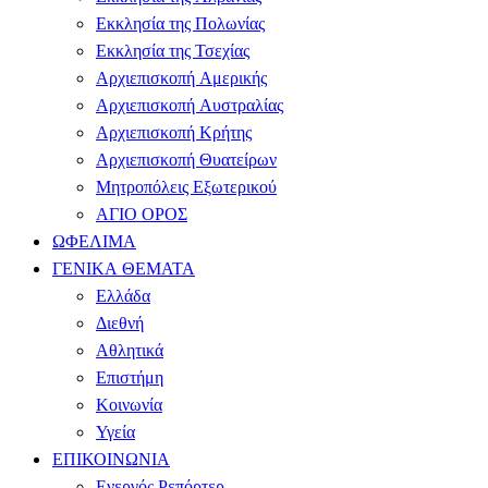
Εκκλησία της Πολωνίας
Εκκλησία της Τσεχίας
Αρχιεπισκοπή Αμερικής
Αρχιεπισκοπή Αυστραλίας
Αρχιεπισκοπή Κρήτης
Αρχιεπισκοπή Θυατείρων
Μητροπόλεις Εξωτερικού
ΑΓΙΟ ΟΡΟΣ
ΩΦΕΛΙΜΑ
ΓΕΝΙΚΑ ΘΕΜΑΤΑ
Ελλάδα
Διεθνή
Αθλητικά
Επιστήμη
Κοινωνία
Υγεία
ΕΠΙΚΟΙΝΩΝΙΑ
Ενεργός Ρεπόρτερ