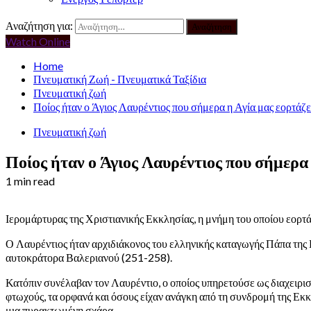
Αναζήτηση για:
Watch Online
Home
Πνευματική Ζωή - Πνευματικά Ταξίδια
Πνευματική ζωή
Ποίος ήταν ο Άγιος Λαυρέντιος που σήμερα η Αγία μας εορτάζε
Πνευματική ζωή
Ποίος ήταν ο Άγιος Λαυρέντιος που σήμερα 
1 min read
Ιερομάρτυρας της Χριστιανικής Εκκλησίας, η μνήμη του οποίου εορτά
Ο Λαυρέντιος ήταν αρχιδιάκονος του ελληνικής καταγωγής Πάπα της 
αυτοκράτορα Βαλεριανού (251-258).
Κατόπιν συνέλαβαν τον Λαυρέντιο, ο οποίος υπηρετούσε ως διαχειρι
φτωχούς, τα ορφανά και όσους είχαν ανάγκη από τη συνδρομή της Εκκλη
μια πυρακτωμένη σχάρα.