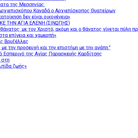
ατα της Μεσσηνίας.
Αρχιεπισκόπου Καναδά ο Αρχιεπίσκοπος Θυατείρων
ατοίκηση δεν είναι οικογένεια»
ΚΕ ΤΗΝ ΑΓΙΑ ΕΛΕΝΗ (ΣΙΝΩΠΗΣ)
θάνατος· με τον Χριστό, ακόμη και ο θάνατος γίνεται πύλη π
τα επίγεια και χαμερπή»
ις Βρυξέλλες
με την προσευχή και την επιστήμη με την αγάπη.”
ό Εσπερινό της Αγίας Παρασκευής Καρδίτσης
ς στη
ελπίδα ζωής»