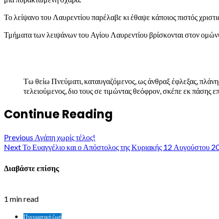
Το λείψανο του Λαυρεντίου παρέλαβε κι έθαψε κάποιος πιστός χριστια
Τμήματα των λειψάνων του Αγίου Λαυρεντίου βρίσκονται στον ομών
Τω θείω Πνεύματι, καταυγαζόμενος, ως άνθραξ έφλεξας, πλάνη
τελειούμενος, διο τους σε τιμώντας θεόφρον, σκέπε εκ πάσης ε
Continue Reading
Previous
Αγάπη χωρίς τέλος!
Next
Το Ευαγγέλιο και ο Απόστολος της Κυριακής 12 Αυγούστου 20
Διαβάστε επίσης
1 min read
Πνευματική ζωή