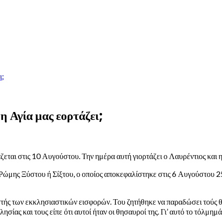
ι;
η Αγία μας εορτάζει;
ζεται στις 10 Αυγούστου. Την ημέρα αυτή γιορτάζει ο Λαυρέντιος και 
Ρώμης Ξύστου ή Σίξτου, ο οποίος αποκεφαλίστηκε στις 6 Αυγούστου 2
στής των εκκλησιαστικών εισφορών. Του ζητήθηκε να παραδώσει τούς θ
σίας και τους είπε ότι αυτοί ήταν οι θησαυροί της. Γι’ αυτό το τόλμημ