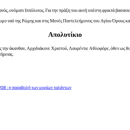
νός, ονόματι Ιππόλυτος. Για την πράξη του αυτή υπέστη φρικτά βασανι
υμο ναό της Ρώμης και στις Μονές Παντελεήμονος του Αγίου Όρους κ
Απολυτίκιο
ς την άκανθαν, Αρχιδιάκονε Χριστού, Λαυρέντιε Αθλοφόρε, όθεν ως θυ
πήρειας.
18 : η παραβολή των μυρίων ταλάντων