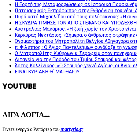
Η Εορτή της Μεταμορφώσεως σε Ιστορικά Προσκυνήμ
Πατριαρχικός Εκπρόσωπος στην Ενθρόνιση του νέου 
Πυρά κατά Μιχαηλίδου από τους πολύτεκνους: «Η συγκ
Η ΣΚΥΔΡΑ ΤΙΜΗΣΕ ΤΟΝ ΑΓΙΟ ΣΤΕΦΑΝΟ ΚΑΙ ΥΠΟΔΕΧΘΗ
Αυστραλίας Μακάριος: «Η ζωή χωρίς τον Χριστό είναι 
Κερκύρας Νεκτάριος: «Σήμερα, ο άνθρωπος στράφηκε σ
Ονομαστήρια του Μητροπολίτη Βελγίου Αθηναγόρα στ
π. Φίλιππος : Ό Άγιος Παντελεήμων συνδύαζε τη γνώση 
Ο Μητροπολίτης Κυθήρων κ. Σεραφείμ στον πανηγυρικ
Λιτανεία για την Πρόοδο του Τιμίου Σταυρού και φέτο
Άρτης Καλλίνικος: «Ο Σταυρός γεννά Αγίους, οι Άγιοι 
ΕΙΝΑΙ ΚΥΡΙΑΚΗ Θ΄ ΜΑΤΘΑΙΟΥ
YOUTUBE
ΛΙΓΑ ΛΟΓΙΑ…
Γίνετε ενεργά ο Ρεπόρτερ του
martyria.gr