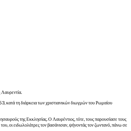
η Λαυρεντία.
53, κατά τη διάρκεια των χριστιανικών διωγμών του Ρωμαίου
ησαυρούς της Εκκλησίας. Ο Λαυρέντιος, τότε, τους παρουσίασε τους
ά του, οι ειδωλολάτρες τον βασάνισαν, ψήνοντάς τον ζωντανό, πάνω σε