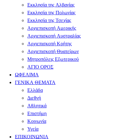
Εκκλησία της Αλβανίας
Εκκλησία της Πολωνίας
Εκκλησία της Τσεχίας
Αρχιεπισκοπή Αμερικής
Αρχιεπισκοπή Αυστραλίας
Αρχιεπισκοπή Κρήτης
Αρχιεπισκοπή Θυατείρων
Μητροπόλεις Εξωτερικού
ΑΓΙΟ ΟΡΟΣ
ΩΦΕΛΙΜΑ
ΓΕΝΙΚΑ ΘΕΜΑΤΑ
Ελλάδα
Διεθνή
Αθλητικά
Επιστήμη
Κοινωνία
Υγεία
ΕΠΙΚΟΙΝΩΝΙΑ