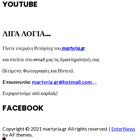
YOUTUBE
ΛΙΓΑ ΛΟΓΙΑ…
Γίνετε ενεργά ο Ρεπόρτερ του
martyria.gr
και στείλτε στο email μας τις δραστηριότητές σας
(Κείμενο, Φωτογραφίες και Βίντεο).
Επικοινωνία:
martyria.gr@hotmail.com
Ευχαριστούμε από καρδιάς!
FACEBOOK
Copyright © 2021 martyria.gr All rights reserved.
|
EnterNews
by AF themes.