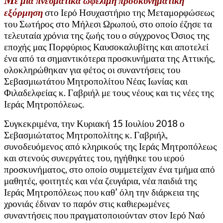
ε μία πνευματικά ωφέλιμη προσκυνηματική
εξόρμηση
στο Ιερό Ησυχαστήριο της Μεταμορφώσεως
του Σωτήρος στο Μήλεσι Ωρωπού, στο οποίο έζησε τα
τελευταία χρόνια της ζωής του ο σύγχρονος Όσιος της
εποχής μας Πορφύριος Καυσοκαλυβίτης και αποτελεί
ένα από τα σημαντικότερα προσκυνήματα της Αττικής,
ολοκληρώθηκαν για φέτος οι συναντήσεις του
Σεβασμιωτάτου Μητροπολίτου Νέας Ιωνίας και
Φιλαδελφείας κ. Γαβριήλ με τους νέους και τις νέες της
Ιεράς Μητροπόλεως.
Συγκεκριμένα, την Κυριακή 15 Ιουλίου 2018 ο
Σεβασμιώτατος Μητροπολίτης κ. Γαβριήλ,
συνοδευόμενος από κληρικούς της Ιεράς Μητροπόλεως
και στενούς συνεργάτες του, ηγήθηκε του ιερού
προσκυνήματος, στο οποίο συμμετείχαν ένα τμήμα από
μαθητές, φοιτητές και νέα ζευγάρια, νέα παιδιά της
Ιεράς Μητροπόλεως που καθ’ όλη την διάρκεια της
χρονιάς έδιναν το παρόν στις καθιερωμένες
συναντήσεις που πραγματοποιούνταν στον Ιερό Ναό