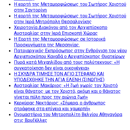
Η εορτή της Μεταμορφώσεως του Σωτήρος Χριστού
στην Σαντορίνη
Η εορτή της Μεταμορφώσεως του Σωτήρος Χριστού
στην Ιερά Μητρόπολη Θεσσαλονίκης
Χειροτονία Διακόνου από τον Αρχιεπίσκοπο
Αυστραλίας στην Ιερά Επισκοπή Χώρας
Η Εορτή της Μεταμορφώσεως σε Ιστορικά
Προσκυνήματα της Μεσσηνίας.
Πατριαρχικός Εκπρόσωπος στην Ενθρόνιση του νέου
Αρχιεπισκόπου Καναδά ο Αρχιεπίσκοπος Θυατείρων
Πυρά κατά Μιχαηλίδου από τους πολύτεκνους: «Η
συγκατοίκηση δεν είναι οικογένεια»
Η ΣΚΥΔΡΑ ΤΙΜΗΣΕ ΤΟΝ ΑΓΙΟ ΣΤΕΦΑΝΟ ΚΑΙ
ΥΠΟΔΕΧΘΗΚΕ ΤΗΝ ΑΓΙΑ ΕΛΕΝΗ (ΣΙΝΩΠΗΣ)
Αυστραλίας Μακάριος: «Η ζωή χωρίς τον Χριστό
είναι θάνατος· με τον Χριστό, ακόμη και ο θάνατος
γίνεται πύλη προς την αιώνια ζωή»
Κερκύρας Νεκτάριος: «Σήμερα, ο άνθρωπος
στράφηκε στα επίγεια και χαμερπή»
Ονομαστήρια του Μητροπολίτη Βελγίου Αθηναγόρα
στις Βρυξέλλες