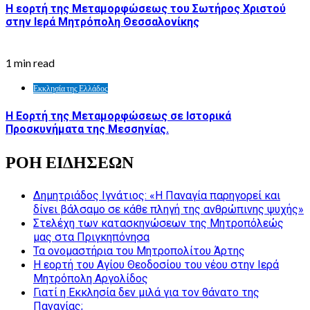
Η εορτή της Μεταμορφώσεως του Σωτήρος Χριστού
στην Ιερά Μητρόπολη Θεσσαλονίκης
1 min read
Εκκλησία της Ελλάδος
Η Εορτή της Μεταμορφώσεως σε Ιστορικά
Προσκυνήματα της Μεσσηνίας.
ΡΟΗ ΕΙΔΗΣΕΩΝ
Δημητριάδος Ιγνάτιος: «Η Παναγία παρηγορεί και
δίνει βάλσαμο σε κάθε πληγή της ανθρώπινης ψυχής»
Στελέχη των κατασκηνώσεων της Μητροπόλεώς
μας στα Πριγκηπόνησα
Τα ονομαστήρια του Μητροπολίτου Άρτης
Η εορτή του Αγίου Θεοδοσίου του νέου στην Ιερά
Μητρόπολη Αργολίδος
Γιατί η Εκκλησία δεν μιλά για τον θάνατο της
Παναγίας;