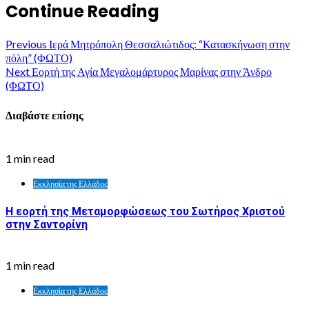
Continue Reading
Previous
Ιερά Μητρόπολη Θεσσαλιώτιδος: “Κατασκήνωση στην
πόλη” (ΦΩΤΟ)
Next
Εορτή της Αγία Μεγαλομάρτυρος Μαρίνας στην Άνδρο
(ΦΩΤΟ)
Διαβάστε επίσης
1 min read
Εκκλησία της Ελλάδος
Η εορτή της Μεταμορφώσεως του Σωτήρος Χριστού
στην Σαντορίνη
1 min read
Εκκλησία της Ελλάδος