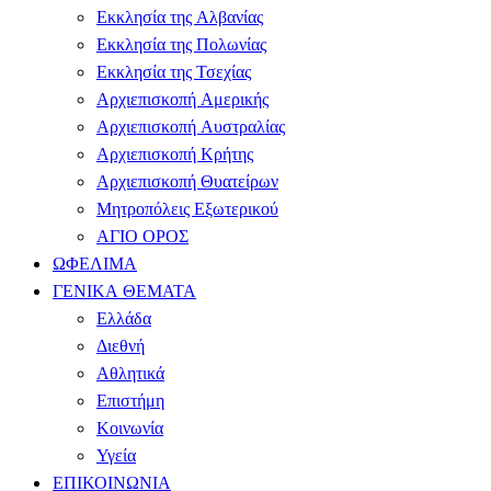
Εκκλησία της Αλβανίας
Εκκλησία της Πολωνίας
Εκκλησία της Τσεχίας
Αρχιεπισκοπή Αμερικής
Αρχιεπισκοπή Αυστραλίας
Αρχιεπισκοπή Κρήτης
Αρχιεπισκοπή Θυατείρων
Μητροπόλεις Εξωτερικού
ΑΓΙΟ ΟΡΟΣ
ΩΦΕΛΙΜΑ
ΓΕΝΙΚΑ ΘΕΜΑΤΑ
Ελλάδα
Διεθνή
Αθλητικά
Επιστήμη
Κοινωνία
Υγεία
ΕΠΙΚΟΙΝΩΝΙΑ