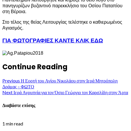
πανηγυρίζων βυζαντινό παρεκκλήσιο του Οσίου Παταπίου
στη Βέροια.
Στο τέλος της θείας Λειτουργίας τελέστηκε ο καθιερωμένος
Αγιασμός.
ΓΙΑ ΦΩΤΟΓΡΑΦΙΕΣ ΚΑΝΤΕ ΚΛΙΚ ΕΔΩ
Continue Reading
Previous
Η Εορτή του Αγίου Νικολάου στην Ιερά Μητρόπολη
Δράμας – ΦΩΤΟ
Next
Ιερά Αγρυπνία για τον Όσιο Γεώργιο τον Καρσλίδη στην Άρτα
Διαβάστε επίσης
1 min read