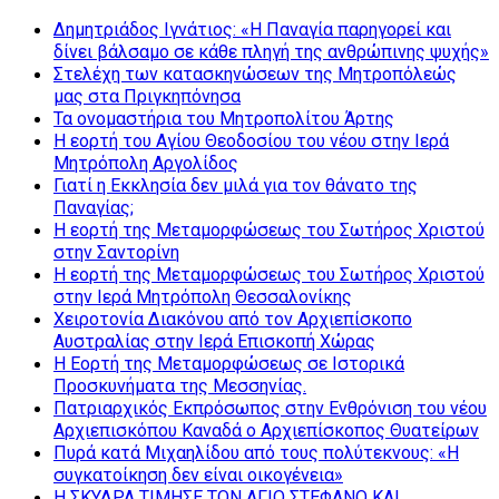
Δημητριάδος Ιγνάτιος: «Η Παναγία παρηγορεί και
δίνει βάλσαμο σε κάθε πληγή της ανθρώπινης ψυχής»
Στελέχη των κατασκηνώσεων της Μητροπόλεώς
μας στα Πριγκηπόνησα
Τα ονομαστήρια του Μητροπολίτου Άρτης
Η εορτή του Αγίου Θεοδοσίου του νέου στην Ιερά
Μητρόπολη Αργολίδος
Γιατί η Εκκλησία δεν μιλά για τον θάνατο της
Παναγίας;
Η εορτή της Μεταμορφώσεως του Σωτήρος Χριστού
στην Σαντορίνη
Η εορτή της Μεταμορφώσεως του Σωτήρος Χριστού
στην Ιερά Μητρόπολη Θεσσαλονίκης
Χειροτονία Διακόνου από τον Αρχιεπίσκοπο
Αυστραλίας στην Ιερά Επισκοπή Χώρας
Η Εορτή της Μεταμορφώσεως σε Ιστορικά
Προσκυνήματα της Μεσσηνίας.
Πατριαρχικός Εκπρόσωπος στην Ενθρόνιση του νέου
Αρχιεπισκόπου Καναδά ο Αρχιεπίσκοπος Θυατείρων
Πυρά κατά Μιχαηλίδου από τους πολύτεκνους: «Η
συγκατοίκηση δεν είναι οικογένεια»
Η ΣΚΥΔΡΑ ΤΙΜΗΣΕ ΤΟΝ ΑΓΙΟ ΣΤΕΦΑΝΟ ΚΑΙ