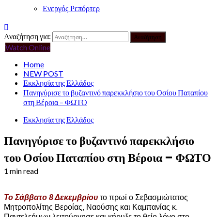
Ενεργός Ρεπόρτερ
Αναζήτηση για:
Watch Online
Home
NEW POST
Εκκλησία της Ελλάδος
Πανηγύρισε το βυζαντινό παρεκκλήσιο του Οσίου Παταπίου
στη Βέροια – ΦΩΤΟ
Εκκλησία της Ελλάδος
Πανηγύρισε το βυζαντινό παρεκκλήσιο
του Οσίου Παταπίου στη Βέροια – ΦΩΤΟ
1 min read
Το Σάββατο 8 Δεκεμβρίου
το πρωί ο Σεβασμιώτατος
Μητροπολίτης Βεροίας, Ναούσης και Καμπανίας κ.
Παντελεήμων λειτούργησε και κήρυξε το θείο λόγο στο