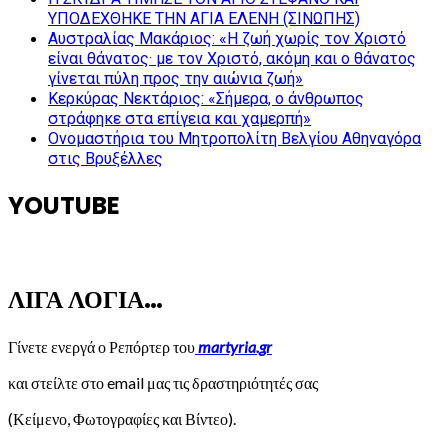
ΥΠΟΔΕΧΘΗΚΕ ΤΗΝ ΑΓΙΑ ΕΛΕΝΗ (ΣΙΝΩΠΗΣ)
Αυστραλίας Μακάριος: «Η ζωή χωρίς τον Χριστό
είναι θάνατος· με τον Χριστό, ακόμη και ο θάνατος
γίνεται πύλη προς την αιώνια ζωή»
Κερκύρας Νεκτάριος: «Σήμερα, ο άνθρωπος
στράφηκε στα επίγεια και χαμερπή»
Ονομαστήρια του Μητροπολίτη Βελγίου Αθηναγόρα
στις Βρυξέλλες
YOUTUBE
ΛΙΓΑ ΛΟΓΙΑ…
Γίνετε ενεργά ο Ρεπόρτερ του
martyria.gr
και στείλτε στο email μας τις δραστηριότητές σας
(Κείμενο, Φωτογραφίες και Βίντεο).