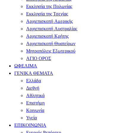
Εκκλησία της Πολωνίας
Εκκλησία της Τσεχίας
Αρχιεπισκοπή Αμερικής
Αρχιεπισκοπή Αυστραλίας
Αρχιεπισκοπή Κρήτης
Αρχιεπισκοπή Θυατείρων
Μητροπόλεις Εξωτερικού
ΑΓΙΟ ΟΡΟΣ
ΩΦΕΛΙΜΑ
ΓΕΝΙΚΑ ΘΕΜΑΤΑ
Ελλάδα
Διεθνή
Αθλητικά
Επιστήμη
Κοινωνία
Υγεία
ΕΠΙΚΟΙΝΩΝΙΑ
Ενεργός Ρεπόρτερ