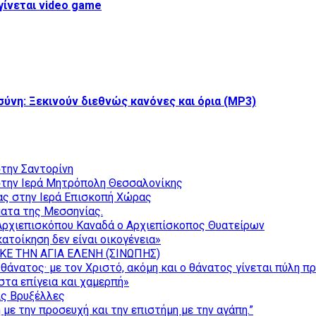
γίνεται video game
ύνη: Ξεκινούν διεθνώς κανόνες και όρια (MP3)
την Σαντορίνη
την Ιερά Μητρόπολη Θεσσαλονίκης
ας στην Ιερά Επισκοπή Χώρας
ατα της Μεσσηνίας.
Αρχιεπισκόπου Καναδά ο Αρχιεπίσκοπος Θυατείρων
ατοίκηση δεν είναι οικογένεια»
ΚΕ ΤΗΝ ΑΓΙΑ ΕΛΕΝΗ (ΣΙΝΩΠΗΣ)
θάνατος· με τον Χριστό, ακόμη και ο θάνατος γίνεται πύλη π
τα επίγεια και χαμερπή»
ις Βρυξέλλες
με την προσευχή και την επιστήμη με την αγάπη.”