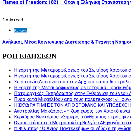
Flames of Freedom: 1821 – Όταν η Ελληνική Επανάσταση 
1 min read
Κοινωνία
Ανήλικοι, Μέσα Κοινωνικής Δικτύωσης & Τεχνητή Νοημοσ
ΡΟΗ ΕΙΔΗΣΕΩΝ
Η εορτή της Μεταμορφώσεως του Σωτήρος Χριστού σ
Η εορτή της Μεταμορφώσεως του Σωτήρος Χριστού σ
Χειροτονία Διακόνου από τον Αρχιεπίσκοπο Αυστραλί
Η Εορτή της Μεταμορφώσεως σε Ιστορικά Προσκυνήμ
Πατριαρχικός Εκπρόσωπος στην Ενθρόνιση του νέου 
Πυρά κατά Μιχαηλίδου από τους πολύτεκνους: «Η συγκ
Η ΣΚΥΔΡΑ ΤΙΜΗΣΕ ΤΟΝ ΑΓΙΟ ΣΤΕΦΑΝΟ ΚΑΙ ΥΠΟΔΕΧΘΗ
Αυστραλίας Μακάριος: «Η ζωή χωρίς τον Χριστό είναι 
Κερκύρας Νεκτάριος: «Σήμερα, ο άνθρωπος στράφηκε σ
Ονομαστήρια του Μητροπολίτη Βελγίου Αθηναγόρα στ
π. Φίλιππος : Ό Άγιος Παντελεήμων συνδύαζε τη γνώση 