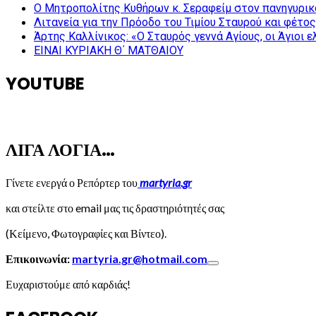
Ο Μητροπολίτης Κυθήρων κ. Σεραφείμ στον πανηγυρικ
Λιτανεία για την Πρόοδο του Τιμίου Σταυρού και φέτο
Άρτης Καλλίνικος: «Ο Σταυρός γεννά Αγίους, οι Άγιοι 
ΕΙΝΑΙ ΚΥΡΙΑΚΗ Θ΄ ΜΑΤΘΑΙΟΥ
YOUTUBE
ΛΙΓΑ ΛΟΓΙΑ…
Γίνετε ενεργά ο Ρεπόρτερ του
martyria.gr
και στείλτε στο email μας τις δραστηριότητές σας
(Κείμενο, Φωτογραφίες και Βίντεο).
Επικοινωνία:
martyria.gr@hotmail.com
Ευχαριστούμε από καρδιάς!