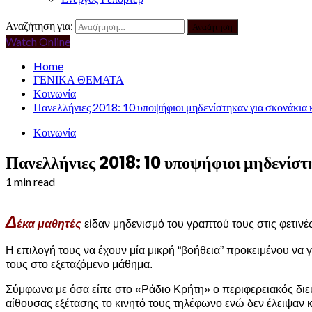
Αναζήτηση για:
Watch Online
Home
ΓΕΝΙΚΑ ΘΕΜΑΤΑ
Κοινωνία
Πανελλήνιες 2018: 10 υποψήφιοι μηδενίστηκαν για σκονάκια κ
Κοινωνία
Πανελλήνιες 2018: 10 υποψήφιοι μηδενίστη
1 min read
Δ
έκα μαθητές
είδαν μηδενισμό του γραπτού τους στις φετιν
Η επιλογή τους να έχουν μία μικρή “βοήθεια” προκειμένου να
τους στο εξεταζόμενο μάθημα.
Σύμφωνα με όσα είπε στο «Ράδιο Κρήτη» ο περιφερειακός δι
αίθουσας εξέτασης το κινητό τους τηλέφωνο ενώ δεν έλειψαν κ