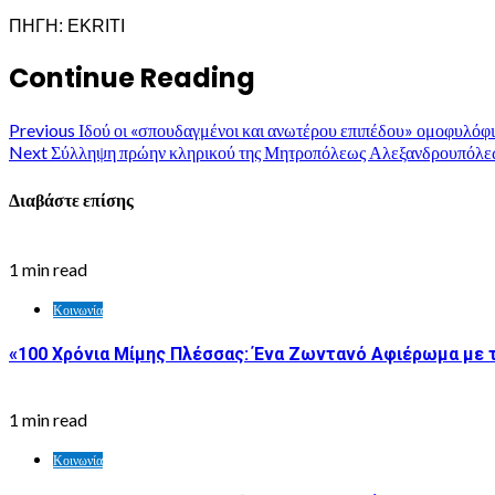
ΠΗΓΗ: EKRITI
Continue Reading
Previous
Ιδού οι «σπουδαγμένοι και ανωτέρου επιπέδου» ομοφυλόφι
Next
Σύλληψη πρώην κληρικού της Μητροπόλεως Αλεξανδρουπόλε
Διαβάστε επίσης
1 min read
Κοινωνία
«100 Χρόνια Μίμης Πλέσσας: Ένα Ζωντανό Αφιέρωμα με 
1 min read
Κοινωνία