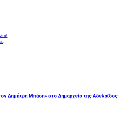
λοι!
ως
τον Δημήτρη Μπάση» στο Δημαρχείο της Αδελαΐδος