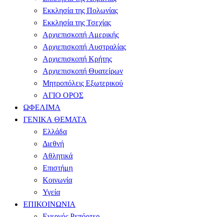
Εκκλησία της Πολωνίας
Εκκλησία της Τσεχίας
Αρχιεπισκοπή Αμερικής
Αρχιεπισκοπή Αυστραλίας
Αρχιεπισκοπή Κρήτης
Αρχιεπισκοπή Θυατείρων
Μητροπόλεις Εξωτερικού
ΑΓΙΟ ΟΡΟΣ
ΩΦΕΛΙΜΑ
ΓΕΝΙΚΑ ΘΕΜΑΤΑ
Ελλάδα
Διεθνή
Αθλητικά
Επιστήμη
Κοινωνία
Υγεία
ΕΠΙΚΟΙΝΩΝΙΑ
Ενεργός Ρεπόρτερ