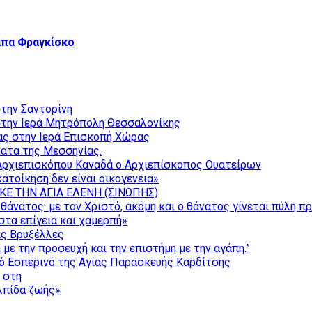
άπα Φραγκίσκο
την Σαντορίνη
την Ιερά Μητρόπολη Θεσσαλονίκης
ας στην Ιερά Επισκοπή Χώρας
ατα της Μεσσηνίας.
Αρχιεπισκόπου Καναδά ο Αρχιεπίσκοπος Θυατείρων
ατοίκηση δεν είναι οικογένεια»
ΚΕ ΤΗΝ ΑΓΙΑ ΕΛΕΝΗ (ΣΙΝΩΠΗΣ)
θάνατος· με τον Χριστό, ακόμη και ο θάνατος γίνεται πύλη π
τα επίγεια και χαμερπή»
ις Βρυξέλλες
με την προσευχή και την επιστήμη με την αγάπη.”
ό Εσπερινό της Αγίας Παρασκευής Καρδίτσης
ς στη
ελπίδα ζωής»