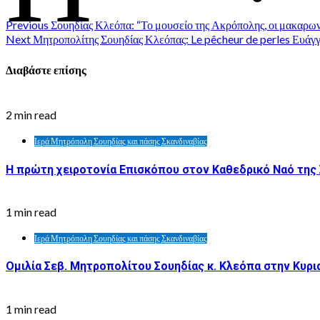
Previous
Σουηδίας Κλεόπα: “Το μουσείο της Ακρόπολης, οι μακαρων
Next
Μητροπολίτης Σουηδίας Κλεόπας: Le pêcheur de perles Ευάγ
Διαβάστε επίσης
2 min read
Ιερά Μητρόπολη Σουηδίας και πάσης Σκανδιναβίας
Η πρώτη χειροτονία Επισκόπου στον Καθεδρικό Ναό της
1 min read
Ιερά Μητρόπολη Σουηδίας και πάσης Σκανδιναβίας
Ομιλία Σεβ. Μητροπολίτου Σουηδίας κ. Κλεόπα στην Κυρι
1 min read