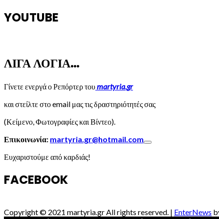
YOUTUBE
ΛΙΓΑ ΛΟΓΙΑ…
Γίνετε ενεργά ο Ρεπόρτερ του
martyria.gr
και στείλτε στο email μας τις δραστηριότητές σας
(Κείμενο, Φωτογραφίες και Βίντεο).
Επικοινωνία:
martyria.gr@hotmail.com
Ευχαριστούμε από καρδιάς!
FACEBOOK
Copyright © 2021 martyria.gr All rights reserved.
|
EnterNews
b