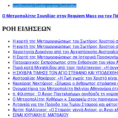
Ιερά Μητρόπολη Σουηδίας και πάσης Σκανδιναβίας
Ο Μητροπολίτης Σουηδίας στην Requiem Mass για τον Π
ΡΟΗ ΕΙΔΗΣΕΩΝ
Η εορτή της Μεταμορφώσεως του Σωτήρος Χριστού σ
Η εορτή της Μεταμορφώσεως του Σωτήρος Χριστού σ
Χειροτονία Διακόνου από τον Αρχιεπίσκοπο Αυστραλί
Η Εορτή της Μεταμορφώσεως σε Ιστορικά Προσκυνήμ
Πατριαρχικός Εκπρόσωπος στην Ενθρόνιση του νέου 
Πυρά κατά Μιχαηλίδου από τους πολύτεκνους: «Η συγκ
Η ΣΚΥΔΡΑ ΤΙΜΗΣΕ ΤΟΝ ΑΓΙΟ ΣΤΕΦΑΝΟ ΚΑΙ ΥΠΟΔΕΧΘΗ
Αυστραλίας Μακάριος: «Η ζωή χωρίς τον Χριστό είναι 
Κερκύρας Νεκτάριος: «Σήμερα, ο άνθρωπος στράφηκε σ
Ονομαστήρια του Μητροπολίτη Βελγίου Αθηναγόρα στ
π. Φίλιππος : Ό Άγιος Παντελεήμων συνδύαζε τη γνώση 
Ο Μητροπολίτης Κυθήρων κ. Σεραφείμ στον πανηγυρικ
Λιτανεία για την Πρόοδο του Τιμίου Σταυρού και φέτο
Άρτης Καλλίνικος: «Ο Σταυρός γεννά Αγίους, οι Άγιοι 
ΕΙΝΑΙ ΚΥΡΙΑΚΗ Θ΄ ΜΑΤΘΑΙΟΥ