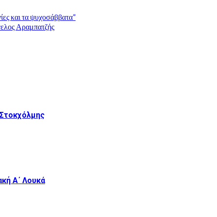
ίες και τα ψυχοσάββατα”
γελος Αραμπατζής
 Στοκχόλμης
ακή Α΄ Λουκά