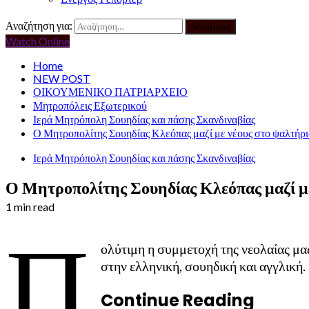
Αναζήτηση για:
Watch Online
Home
NEW POST
ΟΙΚΟΥΜΕΝΙΚΟ ΠΑΤΡΙΑΡΧΕΙΟ
Μητροπόλεις Εξωτερικού
Ιερά Μητρόπολη Σουηδίας και πάσης Σκανδιναβίας
Ο Μητροπολίτης Σουηδίας Κλεόπας μαζί με νέους στο ψαλτήρι
Ιερά Μητρόπολη Σουηδίας και πάσης Σκανδιναβίας
Ο Μητροπολίτης Σουηδίας Κλεόπας μαζί με
1 min read
Π
ολύτιμη η συμμετοχή της νεολαίας μα
στην ελληνική, σουηδική και αγγλική.
Continue Reading