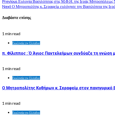
Previous
Ευλογία Βασιλόπιτας στις Μ.Φ.Η. της Ιεράς Μητροπόλεως Ν
Next
Ο Μητροπολίτης κ. Σεραφείμ ευλόγησε την Βασιλόπιτα της Ι
Διαβάστε επίσης
1 min read
Εκκλησία της Ελλάδος
π. Φίλιππος : Ό Άγιος Παντελεήμων συνδύαζε τη γνώση μ
1 min read
Εκκλησία της Ελλάδος
Ο Μητροπολίτης Κυθήρων κ. Σεραφείμ στον πανηγυρικό 
1 min read
Εκκλησία της Ελλάδος