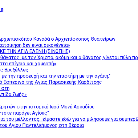
τη
Αρχιεπισκόπου Καναδά ο Αρχιεπίσκοπος Θυατείρων
ατοίκηση δεν είναι οικογένεια»
ΚΕ ΤΗΝ ΑΓΙΑ ΕΛΕΝΗ (ΣΙΝΩΠΗΣ)
θάνατος· με τον Χριστό, ακόμη και ο θάνατος γίνεται πύλη π
τα επίγεια και χαμερπή»
ις Βρυξέλλες
με την προσευχή και την επιστήμη με την αγάπη.”
ό Εσπερινό της Αγίας Παρασκευής Καρδίτσης
ς στη
ελπίδα ζωής»
Κρητών στην ιστορική Ιερά Μονή Αρκαδίου
τοτε παράγει Αγίους”
εια του μέλλοντος…είμαστε εδώ για να μιλήσουμε για συμπερ
του Αγίου Παντελεήμονος στη Βέροια