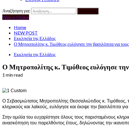
Αναζήτηση για:
Watch Online
Home
NEW POST
Εκκλησία της Ελλάδος
Ο Μητροπολίτης κ. Τιμόθεος ευλόγησε την βασιλόπιτα για το
Εκκλησία της Ελλάδος
Ο Μητροπολίτης κ. Τιμόθεος ευλόγησε την
1 min read
Ο Σεβασμιώτατος Μητροπολίτης Θεσσαλιώτιδος κ. Τιμόθεος, τη
κληρικούς και λαϊκούς, ευλόγησε και έκοψε την βασιλόπιτα 
Στην ομιλία του ευχαρίστησε όλους τους παρισταμένους κληρικ
ανασκόπηση του παρελθόντος έτους, δηλώνοντας την ικανοποίη