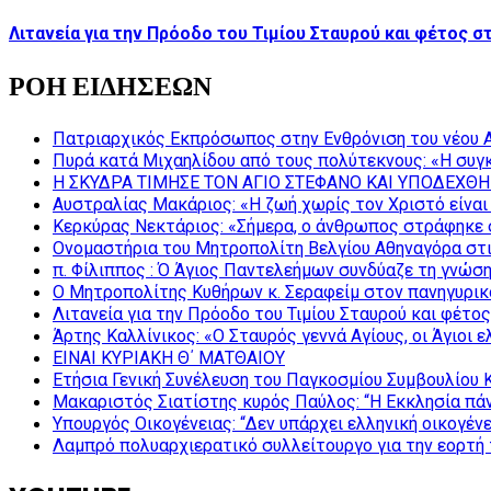
Λιτανεία για την Πρόοδο του Τιμίου Σταυρού και φέτος σ
ΡΟΗ ΕΙΔΗΣΕΩΝ
Πατριαρχικός Εκπρόσωπος στην Ενθρόνιση του νέου 
Πυρά κατά Μιχαηλίδου από τους πολύτεκνους: «Η συγκ
Η ΣΚΥΔΡΑ ΤΙΜΗΣΕ ΤΟΝ ΑΓΙΟ ΣΤΕΦΑΝΟ ΚΑΙ ΥΠΟΔΕΧΘΗ
Αυστραλίας Μακάριος: «Η ζωή χωρίς τον Χριστό είναι 
Κερκύρας Νεκτάριος: «Σήμερα, ο άνθρωπος στράφηκε σ
Ονομαστήρια του Μητροπολίτη Βελγίου Αθηναγόρα στ
π. Φίλιππος : Ό Άγιος Παντελεήμων συνδύαζε τη γνώση 
Ο Μητροπολίτης Κυθήρων κ. Σεραφείμ στον πανηγυρικ
Λιτανεία για την Πρόοδο του Τιμίου Σταυρού και φέτο
Άρτης Καλλίνικος: «Ο Σταυρός γεννά Αγίους, οι Άγιοι 
ΕΙΝΑΙ ΚΥΡΙΑΚΗ Θ΄ ΜΑΤΘΑΙΟΥ
Ετήσια Γενική Συνέλευση του Παγκοσμίου Συμβουλίου 
Μακαριστός Σιατίστης κυρός Παύλος: “Η Εκκλησία πάν
Υπουργός Οικογένειας: “Δεν υπάρχει ελληνική οικογέν
Λαμπρό πολυαρχιερατικό συλλείτουργο για την εορτή 