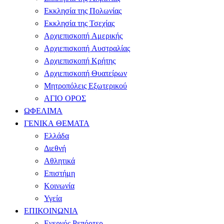
Εκκλησία της Πολωνίας
Εκκλησία της Τσεχίας
Αρχιεπισκοπή Αμερικής
Αρχιεπισκοπή Αυστραλίας
Αρχιεπισκοπή Κρήτης
Αρχιεπισκοπή Θυατείρων
Μητροπόλεις Εξωτερικού
ΑΓΙΟ ΟΡΟΣ
ΩΦΕΛΙΜΑ
ΓΕΝΙΚΑ ΘΕΜΑΤΑ
Ελλάδα
Διεθνή
Αθλητικά
Επιστήμη
Κοινωνία
Υγεία
ΕΠΙΚΟΙΝΩΝΙΑ
Ενεργός Ρεπόρτερ