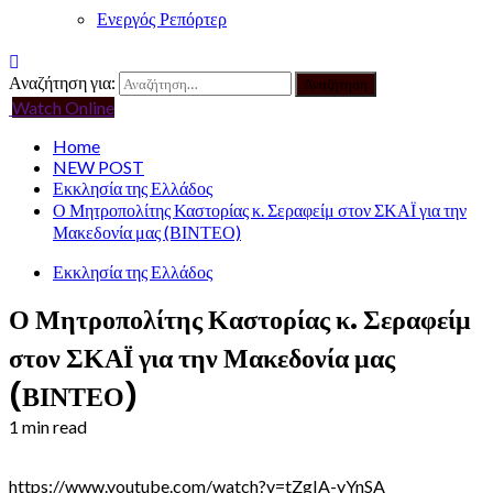
Ενεργός Ρεπόρτερ
Αναζήτηση για:
Watch Online
Home
NEW POST
Εκκλησία της Ελλάδος
Ο Μητροπολίτης Καστορίας κ. Σεραφείμ στον ΣΚΑΪ για την
Μακεδονία μας (ΒΙΝΤΕΟ)
Εκκλησία της Ελλάδος
Ο Μητροπολίτης Καστορίας κ. Σεραφείμ
στον ΣΚΑΪ για την Μακεδονία μας
(ΒΙΝΤΕΟ)
1 min read
https://www.youtube.com/watch?v=tZgIA-yYnSA