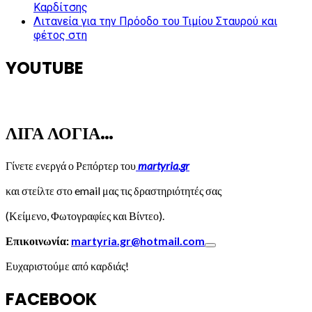
Καρδίτσης
Λιτανεία για την Πρόοδο του Τιμίου Σταυρού και
φέτος στη
YOUTUBE
ΛΙΓΑ ΛΟΓΙΑ…
Γίνετε ενεργά ο Ρεπόρτερ του
martyria.gr
και στείλτε στο email μας τις δραστηριότητές σας
(Κείμενο, Φωτογραφίες και Βίντεο).
Επικοινωνία:
martyria.gr@hotmail.com
Ευχαριστούμε από καρδιάς!
FACEBOOK