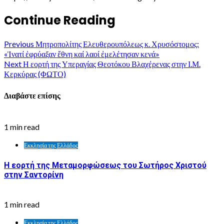
Continue Reading
Previous
Μητροπολίτης Ελευθερουπόλεως κ. Χρυσόστομος:
«Ἱνατί ἐφρύαξαν ἔθνη καί λαοί ἐμελέτησαν κενά»
Next
Η εορτή της Υπεραγίας Θεοτόκου Βλαχέρενας στην Ι.Μ.
Κερκύρας (ΦΩΤΟ)
Διαβάστε επίσης
1 min read
Εκκλησία της Ελλάδος
Η εορτή της Μεταμορφώσεως του Σωτήρος Χριστού
στην Σαντορίνη
1 min read
Εκκλησία της Ελλάδος