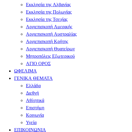
Εκκλησία της Αλβανίας
Εκκλησία της Πολωνίας
Εκκλησία της Τσεχίας
Αρχιεπισκοπή Αμερικής
Αρχιεπισκοπή Αυστραλίας
Αρχιεπισκοπή Κρήτης
Αρχιεπισκοπή Θυατείρων
Μητροπόλεις Εξωτερικού
ΑΓΙΟ ΟΡΟΣ
ΩΦΕΛΙΜΑ
ΓΕΝΙΚΑ ΘΕΜΑΤΑ
Ελλάδα
Διεθνή
Αθλητικά
Επιστήμη
Κοινωνία
Υγεία
ΕΠΙΚΟΙΝΩΝΙΑ