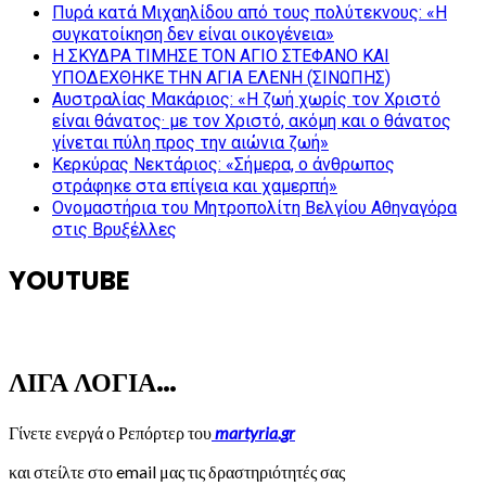
Πυρά κατά Μιχαηλίδου από τους πολύτεκνους: «Η
συγκατοίκηση δεν είναι οικογένεια»
Η ΣΚΥΔΡΑ ΤΙΜΗΣΕ ΤΟΝ ΑΓΙΟ ΣΤΕΦΑΝΟ ΚΑΙ
ΥΠΟΔΕΧΘΗΚΕ ΤΗΝ ΑΓΙΑ ΕΛΕΝΗ (ΣΙΝΩΠΗΣ)
Αυστραλίας Μακάριος: «Η ζωή χωρίς τον Χριστό
είναι θάνατος· με τον Χριστό, ακόμη και ο θάνατος
γίνεται πύλη προς την αιώνια ζωή»
Κερκύρας Νεκτάριος: «Σήμερα, ο άνθρωπος
στράφηκε στα επίγεια και χαμερπή»
Ονομαστήρια του Μητροπολίτη Βελγίου Αθηναγόρα
στις Βρυξέλλες
YOUTUBE
ΛΙΓΑ ΛΟΓΙΑ…
Γίνετε ενεργά ο Ρεπόρτερ του
martyria.gr
και στείλτε στο email μας τις δραστηριότητές σας