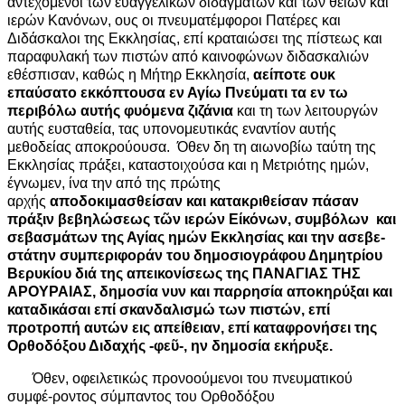
αντεχόμενοι των ευαγγελικών διδαγμάτων και των θείων και
ιερών Κανόνων, ους οι πνευματέμφοροι Πατέρες και
Διδάσκαλοι της Εκκλησίας, επί κραταιώσει της πίστεως και
παραφυλακή των πιστών από καινοφώνων διδασκαλιών
εθέσπισαν, καθώς η Μήτηρ Εκκλησία,
αείποτε ουκ
επαύσατο εκκόπτουσα εν Αγίω Πνεύματι τα εν τω
περιβόλω αυτής φυόμενα ζιζάνια
και τη των λειτουργών
αυτής ευσταθεία, τας υπονομευτικάς εναντίον αυτής
μεθοδείας αποκρούουσα. Όθεν δη τη αιωνοβίω ταύτη της
Εκκλησίας πράξει, καταστοιχούσα και η Μετριότης ημών,
έγνωμεν, ίνα την από της πρώτης
αρχής
αποδοκιμασθείσαν και κατακριθείσαν πάσαν
πράξιν βεβηλώσεως τῶν ιερών Είκόνων, συμβόλων και
σεβασμάτων της Αγίας ημών Εκκλησίας και την ασεβε-
στάτην συμπεριφοράν του δημοσιογράφου Δημητρίου
Βερυκίου διά της απεικονίσεως της ΠΑΝΑΓΙΑΣ ΤΗΣ
ΑΡΟΥΡΑΙΑΣ, δημοσία νυν και παρρησία αποκηρύξαι και
καταδικάσαι
επί σκανδαλισμώ των πιστών, επί
προτροπή αυτών εις απείθειαν, επί καταφρονήσει της
Ορθοδόξου Διδαχής -φεῦ-, ην δημοσία εκήρυξε.
Όθεν, οφειλετικώς προνοούμενοι του πνευματικού
συμφέ-ροντος σύμπαντος του Ορθοδόξου