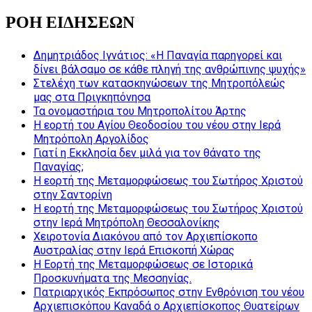
ΡΟΗ ΕΙΔΗΣΕΩΝ
Δημητριάδος Ιγνάτιος: «Η Παναγία παρηγορεί και
δίνει βάλσαμο σε κάθε πληγή της ανθρώπινης ψυχής»
Στελέχη των κατασκηνώσεων της Μητροπόλεώς
μας στα Πριγκηπόνησα
Τα ονομαστήρια του Μητροπολίτου Άρτης
Η εορτή του Αγίου Θεοδοσίου του νέου στην Ιερά
Μητρόπολη Αργολίδος
Γιατί η Εκκλησία δεν μιλά για τον θάνατο της
Παναγίας;
Η εορτή της Μεταμορφώσεως του Σωτήρος Χριστού
στην Σαντορίνη
Η εορτή της Μεταμορφώσεως του Σωτήρος Χριστού
στην Ιερά Μητρόπολη Θεσσαλονίκης
Χειροτονία Διακόνου από τον Αρχιεπίσκοπο
Αυστραλίας στην Ιερά Επισκοπή Χώρας
Η Εορτή της Μεταμορφώσεως σε Ιστορικά
Προσκυνήματα της Μεσσηνίας.
Πατριαρχικός Εκπρόσωπος στην Ενθρόνιση του νέου
Αρχιεπισκόπου Καναδά ο Αρχιεπίσκοπος Θυατείρων