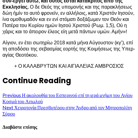
συν-εργεί αυτώ, και ούτος έσται κατάκριτος από της
Εκκλησίας.
Ο δε Θεός της υπομονής και της παρακλήσεως
δώη ἡμίν το αυτό φρονείν, εν αλλήλοις, κατά Χριστόν Ιησούν,
ίνα ομοθυμαδόν και εν ενί στόματι δοξάζωμεν τον Θεόν και
Πατέρα του Κυρίου ημών Ιησού Χριστού (Ρωμ. 1,5), Ού η
χάρις και το άπειρον έλεος είη μετά πάντων υμών. Αμήν»!
Αίγιον, εν έτει σωτηρίω 2018 κατά μήνα Αύγουστον (κγ’), επί
τη αποδόσει της σεβασμίας εορτής της Κοιμήσεως της Υπερ-
αγίας Θεοτόκου.
+ Ο ΚΑΛΑΒΡΥΤΩΝ ΚΑΙ ΑΙΓΙΑΛΕΙΑΣ ΑΜΒΡΟΣΙΟΣ
Continue Reading
Previous
Η ακολουθία του Εσπερινού επί τη ιερά μνήμη του Αγίου
Κοσμά του Αιτωλού
Next
Χειροτονία Πρεσβυτέρου στην Άνδρο από τον Μητροπολίτη
Σύρου
Διαβάστε επίσης