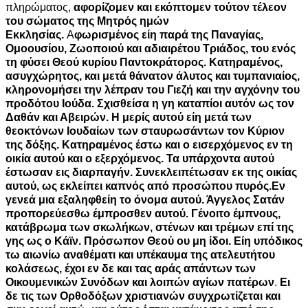
πληρώματος,
αφορίζομεν και εκόπτομεν τούτον τέλεον
του σώματος της Μητρός ημών
Εκκλησίας.
Α
φωρισμένος είη παρά της Παναγίας,
Ομοουσίου, Ζωοποιού και αδιαιρέτου Τριάδος, του ενός
τη φύσει Θεού κυρίου Παντοκράτορος. Κατηραμένος,
ασυγχώρητος, και μετά θάνατον άλυτος και τυμπανιαίος,
κληρονομήσει την λέπραν του Γιεζή και την αγχόνην του
προδότου Ιούδα. Σχισθείσα η γη καταπίοι αυτόν ως τον
Δαθάν και Αβειρών. Η μερίς αυτού είη μετά των
θεοκτόνων Ιουδαίων των σταυρωσάντων τον Κύριον
της δόξης. Κατηραμένος έστω και ο εισερχόμενος εν τη
οικία αυτού και ο εξερχόμενος. Τα υπάρχοντα αυτού
έστωσαν εις διαρπαγήν. Συνεκλειπέτωσαν εκ της οικίας
αυτού, ως εκλείπει καπνός από προσώπου πυρός.Εν
γενεά μια εξαληφθείη το όνομα αυτού. Άγγελος Σατάν
προπορεύεσθω έμπροσθεν αυτού. Γένοιτο έμπνους,
κατάβρωμα των σκωλήκων, στένων και τρέμων επί της
γης ως ο Κάϊν. Πρόσωπον Θεού ου μη ίδοι. Είη υπόδικος
τω αιωνίω αναθέματι και υπέκαυμα της ατελευτήτου
κολάσεως, έχοι εν δε και τας αράς απάντων των
Οικουμενικών Συνόδων και λοιπών αγίων πατέρων
.
Ει
δε τις των Ορθοδόξων χριστιανών συγχρωτίζεται και