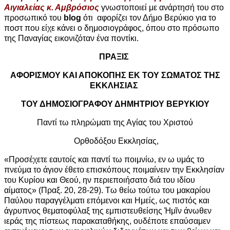
Αιγιαλείας κ. Αμβρόσιος
γνωστοποιεί με ανάρτησή του στο
προσωπικό του
blog
ότι αφορίζει τον Δήμο Βερύκιο για το
ποστ που είχε κάνει ο δημοσιογράφος, όπου στο πρόσωπο
της Παναγίας εικονιζόταν ένα ποντίκι.
ΠΡΑΞΙΣ
ΑΦΟΡΙΣΜΟΥ ΚΑΙ ΑΠΟΚΟΠΗΣ ΕΚ ΤΟΥ ΣΩΜΑΤΟΣ ΤΗΣ
ΕΚΚΛΗΣΙΑΣ
ΤΟΥ ΔΗΜΟΣΙΟΓΡΑΦΟΥ ΔΗΜΗΤΡΙΟΥ ΒΕΡΥΚΙΟΥ
Παντί τω πληρώματι της Αγίας του Χριστού
Ορθοδόξου Εκκλησίας,
«Προσέχετε εαυτοίς και παντί τω ποιμνίω, εν ω υμάς το
πνεύμα το άγιον έθετο επισκόπους ποιμαίνειν την Εκκλησίαν
του Κυρίου και Θεού, ην περιεποιήσατο διά του ιδίου
αίματος» (Πραξ. 20, 28-29). Τω θείω τούτω του μακαρίου
Παύλου παραγγέλματι επόμενοι και Ημείς, ως πιστός και
άγρυπνος θεματοφύλαξ της εμπιστευθείσης Ἡμῖν άνωθεν
ιεράς της πίστεως παρακαταθήκης, ουδέποτε επαύσαμεν