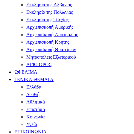
Εκκλησία της Αλβανίας
Εκκλησία της Πολωνίας
Εκκλησία της Τσεχίας
Αρχιεπισκοπή Αμερικής
Αρχιεπισκοπή Αυστραλίας
Αρχιεπισκοπή Κρήτης
Αρχιεπισκοπή Θυατείρων
Μητροπόλεις Εξωτερικού
ΑΓΙΟ ΟΡΟΣ
ΩΦΕΛΙΜΑ
ΓΕΝΙΚΑ ΘΕΜΑΤΑ
Ελλάδα
Διεθνή
Αθλητικά
Επιστήμη
Κοινωνία
Υγεία
ΕΠΙΚΟΙΝΩΝΙΑ