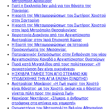
Μητρόπολη Αργολίδος
Γιατί η Εκκλησία δεν μιλά για τον θάνατο της
Παναγίας;
Η εορτή της Μεταμορφώσεως του Σωτήρος Χριστού
στην Σαντορίνη
Η εορτή της Μεταμορφώσεως του Σωτήρος Χριστού
στην Ιερά Μητρόπολη Θεσσαλονίκης
Χειροτονία Διακόνου από τον Αρχιεπίσκοπο
Αυστραλίας στην Ιερά Επισκοπή Χώρας
Η Εορτή της Μεταμορφώσεως σε Ιστορικά
Προσκυνήματα της Μεσσηνίας.
Πατριαρχικός Εκπρόσωπος στην Ενθρόνιση του νέου
Αρχιεπισκόπου Καναδά ο Αρχιεπίσκοπος Θυατείρων
Πυρά κατά Μιχαηλίδου από τους πολύτεκνους: «Η
συγκατοίκηση δεν είναι οικογένεια»
Η ΣΚΥΔΡΑ ΤΙΜΗΣΕ ΤΟΝ ΑΓΙΟ ΣΤΕΦΑΝΟ ΚΑΙ
ΥΠΟΔΕΧΘΗΚΕ ΤΗΝ ΑΓΙΑ ΕΛΕΝΗ (ΣΙΝΩΠΗΣ)
Αυστραλίας Μακάριος: «Η ζωή χωρίς τον Χριστό
είναι θάνατος· με τον Χριστό, ακόμη και ο θάνατος
γίνεται πύλη προς την αιώνια ζωή»
Κερκύρας Νεκτάριος: «Σήμερα, ο άνθρωπος
στράφηκε στα επίγεια και χαμερπή»
Ονομαστήρια του Μητροπολίτη Βελγίου Αθηναγόρα