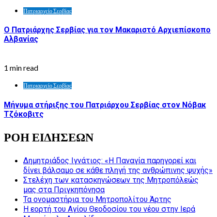
Πατριαρχείο Σερβίας
Ο Πατριάρχης Σερβίας για τον Μακαριστό Αρχιεπίσκοπο
Αλβανίας
1 min read
Πατριαρχείο Σερβίας
Μήνυμα στήριξης του Πατριάρχου Σερβίας στον Νόβακ
Τζόκοβιτς
ΡΟΗ ΕΙΔΗΣΕΩΝ
Δημητριάδος Ιγνάτιος: «Η Παναγία παρηγορεί και
δίνει βάλσαμο σε κάθε πληγή της ανθρώπινης ψυχής»
Στελέχη των κατασκηνώσεων της Μητροπόλεώς
μας στα Πριγκηπόνησα
Τα ονομαστήρια του Μητροπολίτου Άρτης
Η εορτή του Αγίου Θεοδοσίου του νέου στην Ιερά