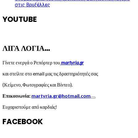
στις Βρυξέλλες
YOUTUBE
ΛΙΓΑ ΛΟΓΙΑ…
Γίνετε ενεργά ο Ρεπόρτερ του
martyria.gr
και στείλτε στο email μας τις δραστηριότητές σας
(Κείμενο, Φωτογραφίες και Βίντεο).
Επικοινωνία:
martyria.gr@hotmail.com
Ευχαριστούμε από καρδιάς!
FACEBOOK