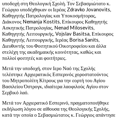
υποδοχή στη Θεολογική Σχολή. Τον Σεβασμιώτατο κ.
Γεώργιο υποδέχθηκαν οι Ιερέας Zdravko Jovanovits,
Καθηγητής Πατρολογίας και Υποκοσμήτορας,
Διάκονος Nemanja Kostits, Επίκουρος Καθηγητής
Ασκητικής Πατρολογίας, Nenad Milosevits,
Καθηγητής Λειτουργικής, Vojslav Basitsa, Επίκουρος
Καθηγητής Λειτουργικής, Ιερέας Borisa Sanits,
Διευθυντής του Φοιτητικού Οικοτροφείου και άλλα
στελέχη της ακαδημαικής κοινότητας, καθώς και
πολλοί φοιτητές και φοιτήτριες.
Μετά την υποδοχή, στον Ιερο Ναό της Σχολής
τελέστηκε Αρχιερατικός Εσπερινός χοροστατούντος
του Μητροπολίτη Κίτρους για την εορτή του Αγίου
Βασιλείου Όστρογκ, ιδιαίτερα λαοφιλούς Αγίου στον
Σερβικό λαό.
Μετά τον Αρχιερατικό Εσπερινό, πραγματοποιήθηκε
εκδήλωση λόγου σε αίθουσα της Θεολογικής Σχολής,
κατά την οποία ο Σεβασμιώτατος κ. Γεώργιος απάντησε