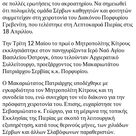
σε πολλές ερωτήσεις του ακροατηρίου. Να σημειωθεί
ότι πολυμελής ομάδα Σέρβων καθηγητών και φοιτητών
συμμετείχαν στη χειροτονία του Διακόνου Πορφυρίου
Γρεβενίτη, που τελέστηκε στη Λεπτοκαρυά Πιερίας στις
18 Απριλίου.
Την Τρίτη 12 Μαίου το πρωί ο Μητροπολίτης Κίτρους
εκκλησιάστηκε στον πανηγυρίζοντα Ιερό Ναό Αγίου
Βασιλείου Όστρογκ, όπου τελούνταν Αρχιερατικό
Συλλείτουργο, προεξάρχοντος του Μακαριωτάτου
Πατριάρχου Σερβίας κ.κ. Πορφυρίου.
Ο Μακαριώτατος Πατριάρχης υποδέχθηκε με
εγκαρδιότητα τον Μητροπολίτη Κίτρους και τη
συνοδεία του, ενώ συνεχάρη τον νέο διάκονο για την
πρόσφατη χειροτονία του. Επισης, ευχαρίστησε τον
Σεβασμιώτατο κ. Γεώργιο, για τη μέριμνα της τοπικής
Εκκλησίας της Πιερίας με σκοπό τη λειτουργική
εξυπηρέτηση, κατά τους θερινούς μήνες, των χιλιάδων
Σέρβων και άλλων Σλαβόφωνων παραθεριστών.