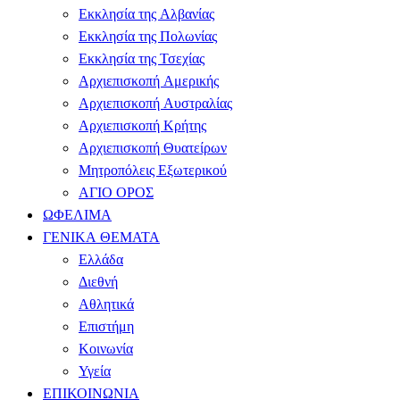
Εκκλησία της Αλβανίας
Εκκλησία της Πολωνίας
Εκκλησία της Τσεχίας
Αρχιεπισκοπή Αμερικής
Αρχιεπισκοπή Αυστραλίας
Αρχιεπισκοπή Κρήτης
Αρχιεπισκοπή Θυατείρων
Μητροπόλεις Εξωτερικού
ΑΓΙΟ ΟΡΟΣ
ΩΦΕΛΙΜΑ
ΓΕΝΙΚΑ ΘΕΜΑΤΑ
Ελλάδα
Διεθνή
Αθλητικά
Επιστήμη
Κοινωνία
Υγεία
ΕΠΙΚΟΙΝΩΝΙΑ