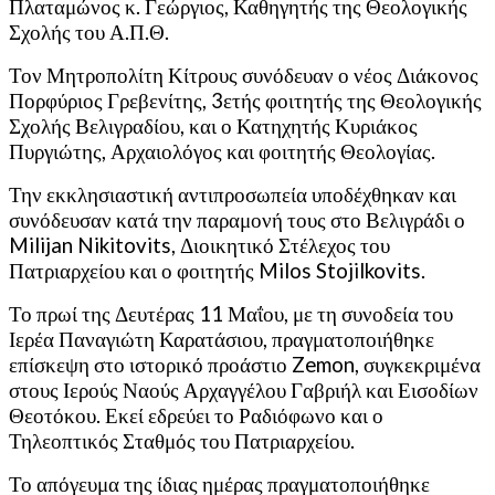
Πλαταμώνος κ. Γεώργιος, Καθηγητής της Θεολογικής
Σχολής του Α.Π.Θ.
Τον Μητροπολίτη Κίτρους συνόδευαν ο νέος Διάκονος
Πορφύριος Γρεβενίτης, 3ετής φοιτητής της Θεολογικής
Σχολής Βελιγραδίου, και ο Κατηχητής Κυριάκος
Πυργιώτης, Αρχαιολόγος και φοιτητής Θεολογίας.
Την εκκλησιαστική αντιπροσωπεία υποδέχθηκαν και
συνόδευσαν κατά την παραμονή τους στο Βελιγράδι ο
Milijan Nikitovits, Διοικητικό Στέλεχος του
Πατριαρχείου και ο φοιτητής Milos Stojilkovits.
Το πρωί της Δευτέρας 11 Μαΐου, με τη συνοδεία του
Ιερέα Παναγιώτη Καρατάσιου, πραγματοποιήθηκε
επίσκεψη στο ιστορικό προάστιο Zemon, συγκεκριμένα
στους Ιερούς Ναούς Αρχαγγέλου Γαβριήλ και Εισοδίων
Θεοτόκου. Εκεί εδρεύει το Ραδιόφωνο και ο
Τηλεοπτικός Σταθμός του Πατριαρχείου.
Το απόγευμα της ίδιας ημέρας πραγματοποιήθηκε