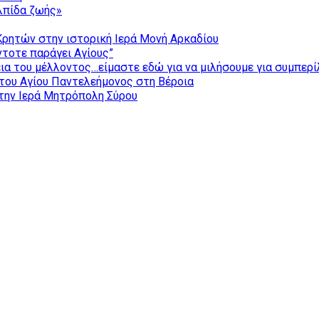
ελπίδα ζωής»
Κρητών στην ιστορική Ιερά Μονή Αρκαδίου
τοτε παράγει Αγίους”
εια του μέλλοντος…είμαστε εδώ για να μιλήσουμε για συμπερ
του Αγίου Παντελεήμονος στη Βέροια
την Ιερά Μητρόπολη Σύρου