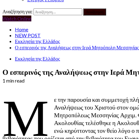
Αναζήτηση για:
Watch Online
Home
NEW POST
Εκκλησία της Ελλάδος
Ο εσπερινός της Αναλήψεως στην Ιερά Μητρόπολη Μεσσηνίας
Εκκλησία της Ελλάδος
Ο εσπερινός της Αναλήψεως στην Ιερά Μ
1 min read
Μ
ε την παρουσία και συμμετοχή πλ
Αναλήψεως του Χριστού στον ομώ
Μητροπόλεως Μεσσηνίας Αρχιμ. Φ
Ακολουθίας τελέσθηκε η Ακολουθί
ενώ κηρύττοντας τον θείο λόγο ο π
βεβαιότητας που ορίζεται από την βεβαιότητα του Ευα