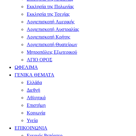
Εκκλησία της Πολωνίας
Εκκλησία της Τσεχίας
Αρχιεπισκοπή Αμερικής
Αρχιεπισκοπή Αυστραλίας
Αρχιεπισκοπή Κρήτης
Αρχιεπισκοπή Θυατείρων
Μητροπόλεις Εξωτερικού
ΑΓΙΟ ΟΡΟΣ
ΩΦΕΛΙΜΑ
ΓΕΝΙΚΑ ΘΕΜΑΤΑ
Ελλάδα
Διεθνή
Αθλητικά
Επιστήμη
Κοινωνία
Υγεία
ΕΠΙΚΟΙΝΩΝΙΑ
Ενεργός Ρεπόρτερ