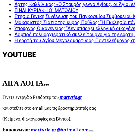
Άρτης Καλλίνικος: «Ο Σταυρός γεννά Αγίους, οι Άγιοι 
ΕΙΝΑΙ ΚΥΡΙΑΚΗ Θ΄ ΜΑΤΘΑΙΟΥ
Ετήσια Γενική Συνέλευση του Παγκοσμίου Συμβουλίου 
Μακαριστός Σιατίστης κυρός Παύλος: “Η Εκκλησία πάν
Υπουργός Οικογένειας: “Δεν υπάρχει ελληνική οικογέν
Λαμπρό πολυαρχιερατικό συλλείτουργο για την εορτή 
Η εορτή του Αγίου Μεγαλομάρτυρος Παντελεήμονος σ
YOUTUBE
ΛΙΓΑ ΛΟΓΙΑ…
Γίνετε ενεργά ο Ρεπόρτερ του
martyria.gr
και στείλτε στο email μας τις δραστηριότητές σας
(Κείμενο, Φωτογραφίες και Βίντεο).
Επικοινωνία:
martyria.gr@hotmail.com