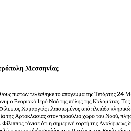
ητρόπολη Μεσσηνίας
ήθους πιστών τελέσθηκε το απόγευμα της Τετάρτης 24 Μα
νυμο Ενοριακό Ιερό Ναό της πόλης της Καλαμάτας. Της
ίλιππος Χαμαργιάς πλαισιωμένος από πλειάδα κληρικών
α της Αρτοκλασίας στον προαύλιο χώρο του Ναού, πλη
. Φίλιππος τόνισε ότι η σημερινή εορτή της Αναλήψεως δ
γγελίου και της διδασκαλίας των Πατέρων της Εκκλησίας