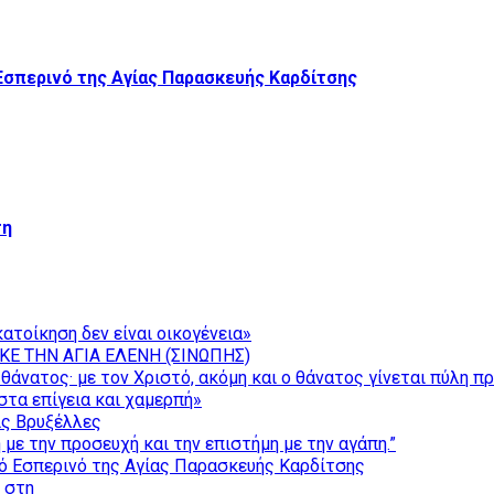
Εσπερινό της Αγίας Παρασκευής Καρδίτσης
τη
ατοίκηση δεν είναι οικογένεια»
ΚΕ ΤΗΝ ΑΓΙΑ ΕΛΕΝΗ (ΣΙΝΩΠΗΣ)
θάνατος· με τον Χριστό, ακόμη και ο θάνατος γίνεται πύλη π
τα επίγεια και χαμερπή»
ις Βρυξέλλες
με την προσευχή και την επιστήμη με την αγάπη.”
ό Εσπερινό της Αγίας Παρασκευής Καρδίτσης
ς στη