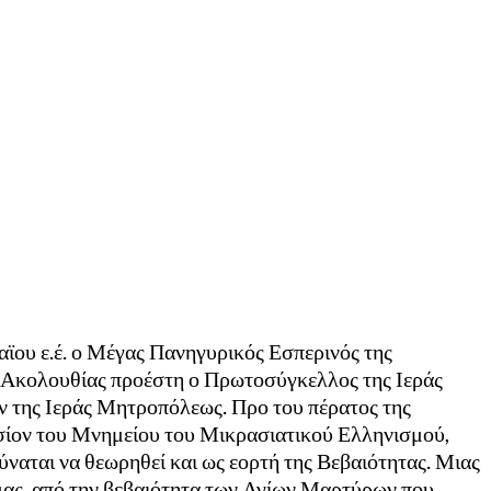
ϊου ε.έ. ο Μέγας Πανηγυρικός Εσπερινός της
 Ακολουθίας προέστη ο Πρωτοσύγκελλος της Ιεράς
 της Ιεράς Μητροπόλεως. Προ του πέρατος της
σίον του Μνημείου του Μικρασιατικού Ελληνισμού,
ύναται να θεωρηθεί και ως εορτή της Βεβαιότητας. Μιας
 μας, από την βεβαιότητα των Αγίων Μαρτύρων που