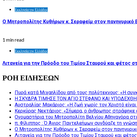
Εκκλησία της Ελλάδος
Ο Μητροπολίτης Κυθήρων κ. Σεραφείμ στον πανηγυρικό 
1 min read
Εκκλησία της Ελλάδος
Λιτανεία για την Πρόοδο του Τιμίου Σταυρού και φέτος σ
ΡΟΗ ΕΙΔΗΣΕΩΝ
Πυρά κατά Μιχαηλίδου από τους πολύτεκνους: «Η συγκ
Η ΣΚΥΔΡΑ ΤΙΜΗΣΕ ΤΟΝ ΑΓΙΟ ΣΤΕΦΑΝΟ ΚΑΙ ΥΠΟΔΕΧΘΗ
Αυστραλίας Μακάριος: «Η ζωή χωρίς τον Χριστό είναι 
Κερκύρας Νεκτάριος: «Σήμερα, ο άνθρωπος στράφηκε σ
Ονομαστήρια του Μητροπολίτη Βελγίου Αθηναγόρα στ
π. Φίλιππος : Ό Άγιος Παντελεήμων συνδύαζε τη γνώση 
Ο Μητροπολίτης Κυθήρων κ. Σεραφείμ στον πανηγυρικ
Λιτανεία για την Πρόοδο του Τιμίου Σταυρού και φέτο