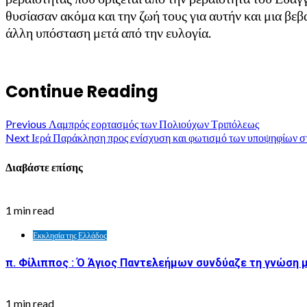
θυσίασαν ακόμα και την ζωή τους για αυτήν και μια βεβ
άλλη υπόσταση μετά από την ευλογία.
Continue Reading
Previous
Λαμπρός εορτασμός των Πολιούχων Τριπόλεως
Next
Ιερά Παράκληση προς ενίσχυση και φωτισμό των υποψηφίων σ
Διαβάστε επίσης
1 min read
Εκκλησία της Ελλάδος
π. Φίλιππος : Ό Άγιος Παντελεήμων συνδύαζε τη γνώση μ
1 min read